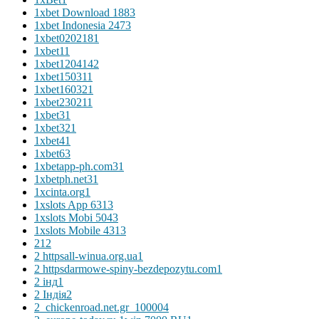
1xbet Download 188
3
1xbet Indonesia 247
3
1xbet020218
1
1xbet1
1
1xbet120414
2
1xbet15031
1
1xbet16032
1
1xbet23021
1
1xbet3
1
1xbet32
1
1xbet4
1
1xbet6
3
1xbetapp-ph.com3
1
1xbetph.net3
1
1xcinta.org
1
1xslots App 631
3
1xslots Mobi 504
3
1xslots Mobile 431
3
2
12
2 httpsall-winua.org.ua
1
2 httpsdarmowe-spiny-bezdepozytu.com
1
2 інд
1
2 Індія
2
2_chickenroad.net.gr_10000
4