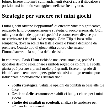
futuro. Essere informati sugli andamenti storici aiuta il giocatore a
posizionarsi in modo vantaggioso nelle scelte di gioco.
Strategie per vincere nei mini giochi
I mini giochi offrono l’opportunità di ottenere vincite significative,
rendendo la loro comprensione e strategia di gioco essenziali. Ogni
mini gioco richiede approcci specifici e conoscenze diverse per
massimizzare i risultati. Ad esempio,
Coin Flip
si basa sulla
semplicità, dove la scelta tra testa e croce è l’unica decisione da
prendere. Questo tipo di gioco attira coloro che amano
l’immediatezza e la rapidità delle decisioni.
In contrasto,
Cash Hunt
richiede una certa strategia, poiché i
giocatori devono selezionare i simboli segreti da colpire. La scelta
giusta può portare a premi molto più grandi. Essere in grado di
identificare le tendenze o perseguire obiettivi a lungo termine può
influenzare notevolmente i risultati finali.
Scelta strategica
: valuta le opzioni disponibili in base alle tue
önce.
Gestione delle scommesse
: stabilisci budget chiari per i mini
giochi.
Studio dei risultati precedenti
: analizza le tendenze per
affinare le tue strategie.