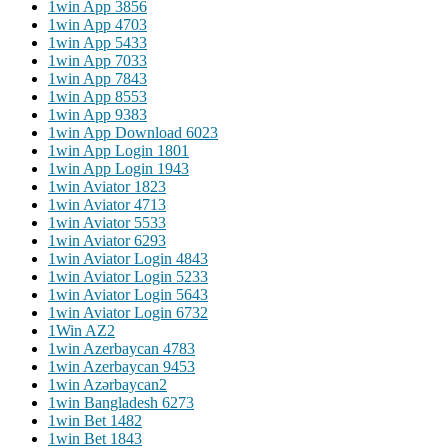
1win App 385
6
1win App 470
3
1win App 543
3
1win App 703
3
1win App 784
3
1win App 855
3
1win App 938
3
1win App Download 602
3
1win App Login 180
1
1win App Login 194
3
1win Aviator 182
3
1win Aviator 471
3
1win Aviator 553
3
1win Aviator 629
3
1win Aviator Login 484
3
1win Aviator Login 523
3
1win Aviator Login 564
3
1win Aviator Login 673
2
1Win AZ
2
1win Azerbaycan 478
3
1win Azerbaycan 945
3
1win Azərbaycan
2
1win Bangladesh 627
3
1win Bet 148
2
1win Bet 184
3