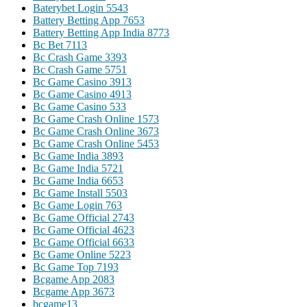
Baterybet Login 554
3
Battery Betting App 765
3
Battery Betting App India 877
3
Bc Bet 711
3
Bc Crash Game 339
3
Bc Crash Game 575
1
Bc Game Casino 391
3
Bc Game Casino 491
3
Bc Game Casino 53
3
Bc Game Crash Online 157
3
Bc Game Crash Online 367
3
Bc Game Crash Online 545
3
Bc Game India 389
3
Bc Game India 572
1
Bc Game India 665
3
Bc Game Install 550
3
Bc Game Login 76
3
Bc Game Official 274
3
Bc Game Official 462
3
Bc Game Official 663
3
Bc Game Online 522
3
Bc Game Top 719
3
Bcgame App 208
3
Bcgame App 367
3
bcgame1
3