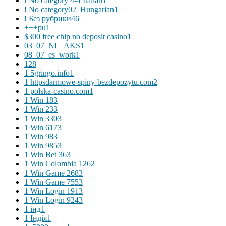
! No category 4-4 Italian
1
! No category02_Hungarian
1
! Без рубрики
46
+++pu
1
$300 free chip no deposit casino
1
03_07_NL_AKS
1
08_07_es_work
1
1
28
1 5gringo.info
1
1 httpsdarmowe-spiny-bezdepozytu.com
2
1 polska-casino.com
1
1 Win 18
3
1 Win 23
3
1 Win 330
3
1 Win 617
3
1 Win 98
3
1 Win 985
3
1 Win Bet 36
3
1 Win Colombia 126
2
1 Win Game 268
3
1 Win Game 755
3
1 Win Login 191
3
1 Win Login 924
3
1 інд
1
1 Індія
1