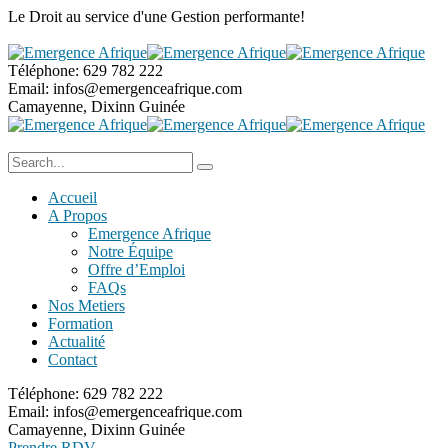
Le Droit au service
d'une Gestion performante!
Téléphone:
629 782 222
Email:
infos@emergenceafrique.com
Camayenne, Dixinn
Guinée
Accueil
A Propos
Emergence Afrique
Notre Équipe
Offre d’Emploi
FAQs
Nos Metiers
Formation
Actualité
Contact
Téléphone:
629 782 222
Email:
infos@emergenceafrique.com
Camayenne, Dixinn
Guinée
Prendre RDV