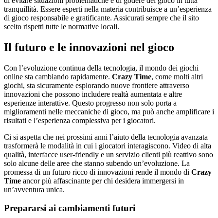
di evitare situazioni problematiche e di godere del gioco in tutta
tranquillità. Essere esperti nella materia contribuisce a un’esperienza
di gioco responsabile e gratificante. Assicurati sempre che il sito
scelto rispetti tutte le normative locali.
Il futuro e le innovazioni nel gioco
Con l’evoluzione continua della tecnologia, il mondo dei giochi
online sta cambiando rapidamente.
Crazy Time
, come molti altri
giochi, sta sicuramente esplorando nuove frontiere attraverso
innovazioni che possono includere realtà aumentata e altre
esperienze interattive. Questo progresso non solo porta a
miglioramenti nelle meccaniche di gioco, ma può anche amplificare i
risultati e l’esperienza complessiva per i giocatori.
Ci si aspetta che nei prossimi anni l’aiuto della tecnologia avanzata
trasformerà le modalità in cui i giocatori interagiscono. Video di alta
qualità, interfacce user-friendly e un servizio clienti più reattivo sono
solo alcune delle aree che stanno subendo un’evoluzione. La
promessa di un futuro ricco di innovazioni rende il mondo di
Crazy
Time
ancor più affascinante per chi desidera immergersi in
un’avventura unica.
Prepararsi ai cambiamenti futuri