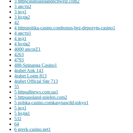
3 httpscasinoauslandschweiz.com
2
3 австр
2
3 інд
1
3 Індія
2
4
2
4 httpspolska-casino.combonus-bez-depozytu-casino
1
4 австр
1
4 інд
1
4 Індія
2
4000 ancorZ
1
426
3
479
3
488-Spinanga Casino
1
4rabet Apk 14
3
4rabet Login 81
3
4rabet Official Site 71
3
5
5
5 httpsallnews.com.ua
1
5 httpsausland-spielen.com
2
5 polska-casino.comkasynawild-tokyo
1
5 інд
1
5 Індія
1
53
1
6
4
6 greek-casino.net
1