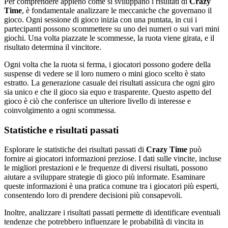
Per comprendere appieno come si sviluppano i risultati di
Crazy
Time
, è fondamentale analizzare le meccaniche che governano il
gioco. Ogni sessione di gioco inizia con una puntata, in cui i
partecipanti possono scommettere su uno dei numeri o sui vari mini
giochi. Una volta piazzate le scommesse, la ruota viene girata, e il
risultato determina il vincitore.
Ogni volta che la ruota si ferma, i giocatori possono godere della
suspense di vedere se il loro numero o mini gioco scelto è stato
estratto. La generazione casuale dei risultati assicura che ogni giro
sia unico e che il gioco sia equo e trasparente. Questo aspetto del
gioco è ciò che conferisce un ulteriore livello di interesse e
coinvolgimento a ogni scommessa.
Statistiche e risultati passati
Esplorare le statistiche dei risultati passati di
Crazy Time
può
fornire ai giocatori informazioni preziose. I dati sulle vincite, incluse
le migliori prestazioni e le frequenze di diversi risultati, possono
aiutare a sviluppare strategie di gioco più informate. Esaminare
queste informazioni è una pratica comune tra i giocatori più esperti,
consentendo loro di prendere decisioni più consapevoli.
Inoltre, analizzare i risultati passati permette di identificare eventuali
tendenze che potrebbero influenzare le probabilità di vincita in