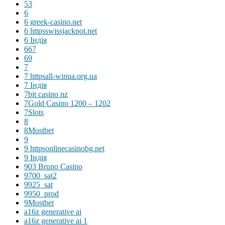
53
6
6 greek-casino.net
6 httpsswissjackpot.net
6 Індія
667
69
7
7 httpsall-winua.org.ua
7 Індія
7bit casino nz
7Gold Casino 1200 – 1202
7Slots
8
8Mostbet
9
9 httpsonlinecasinobg.net
9 Індія
903 Bruno Casino
9700_sat2
9925_sat
9950_prod
9Mostbet
a16z generative ai
a16z generative ai 1