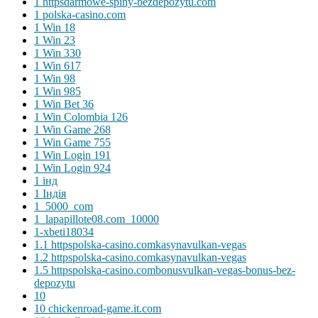
1 httpsdarmowe-spiny-bezdepozytu.com
1 polska-casino.com
1 Win 18
1 Win 23
1 Win 330
1 Win 617
1 Win 98
1 Win 985
1 Win Bet 36
1 Win Colombia 126
1 Win Game 268
1 Win Game 755
1 Win Login 191
1 Win Login 924
1 інд
1 Індія
1_5000_com
1_lapapillote08.com_10000
1-xbeti18034
1.1 httpspolska-casino.comkasynavulkan-vegas
1.2 httpspolska-casino.comkasynavulkan-vegas
1.5 httpspolska-casino.combonusvulkan-vegas-bonus-bez-
depozytu
10
10 chickenroad-game.it.com