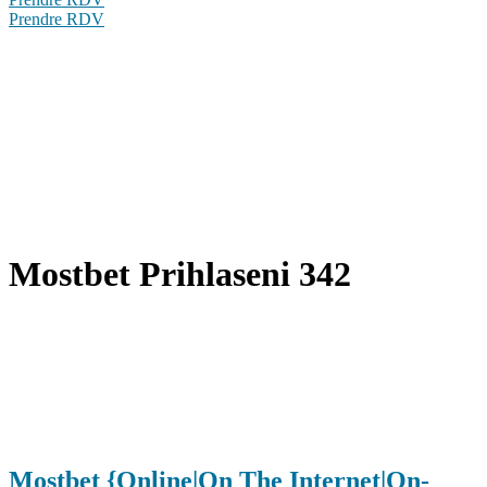
Prendre RDV
Mostbet Prihlaseni 342
Mostbet {Online|On The Internet|On-