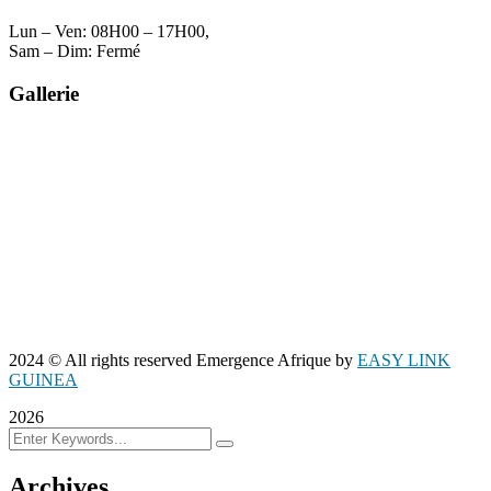
Lun – Ven: 08H00 – 17H00,
Sam – Dim: Fermé
Gallerie
2024
© All rights reserved Emergence Afrique by
EASY LINK
GUINEA
2026
Archives