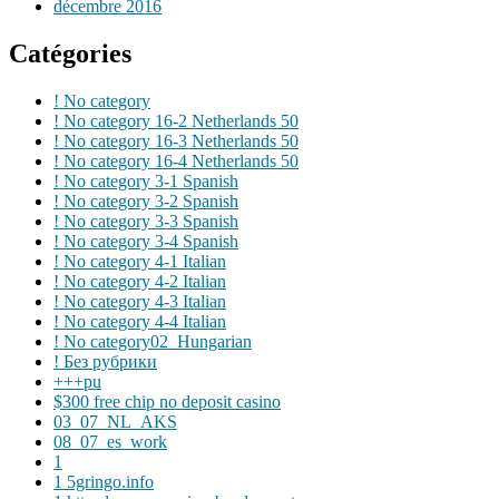
décembre 2016
Catégories
! No category
! No category 16-2 Netherlands 50
! No category 16-3 Netherlands 50
! No category 16-4 Netherlands 50
! No category 3-1 Spanish
! No category 3-2 Spanish
! No category 3-3 Spanish
! No category 3-4 Spanish
! No category 4-1 Italian
! No category 4-2 Italian
! No category 4-3 Italian
! No category 4-4 Italian
! No category02_Hungarian
! Без рубрики
+++pu
$300 free chip no deposit casino
03_07_NL_AKS
08_07_es_work
1
1 5gringo.info