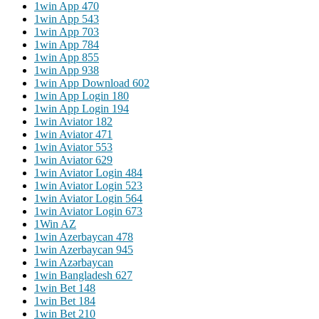
1win App 470
1win App 543
1win App 703
1win App 784
1win App 855
1win App 938
1win App Download 602
1win App Login 180
1win App Login 194
1win Aviator 182
1win Aviator 471
1win Aviator 553
1win Aviator 629
1win Aviator Login 484
1win Aviator Login 523
1win Aviator Login 564
1win Aviator Login 673
1Win AZ
1win Azerbaycan 478
1win Azerbaycan 945
1win Azərbaycan
1win Bangladesh 627
1win Bet 148
1win Bet 184
1win Bet 210