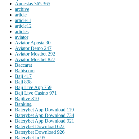
Apuestas 365 365
archive
article
article11
article12
articles
aviator
Aviator Aposta 30
Aviator Demo 247
Aviator Mostbet 292
Aviator Mostbet 827
Baccarat
Bahiscom
Baji 417
Baji 898
Baji Live App 759
Baji Live Casino 971
Bajilive 810
Banking
Baterybet App Download 119
Baterybet App Download 734
Baterybet App Download 921
Baterybet Download 622
Baterybet Download 926
Baterybet In 95