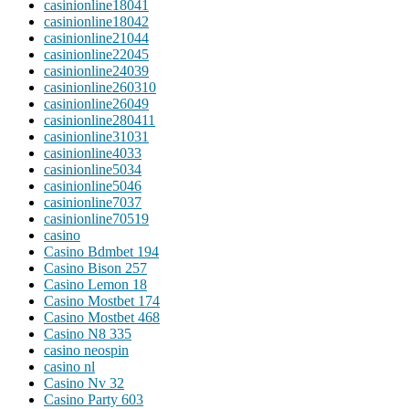
casinionline18041
casinionline18042
casinionline21044
casinionline22045
casinionline24039
casinionline260310
casinionline26049
casinionline280411
casinionline31031
casinionline4033
casinionline5034
casinionline5046
casinionline7037
casinionline70519
casino
Casino Bdmbet 194
Casino Bison 257
Casino Lemon 18
Casino Mostbet 174
Casino Mostbet 468
Casino N8 335
casino neospin
casino nl
Casino Nv 32
Casino Party 603