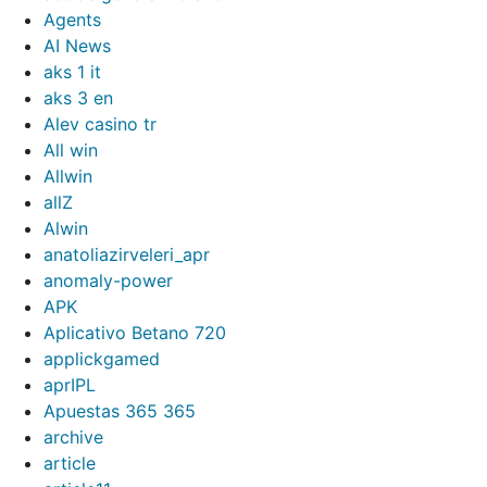
Agents
AI News
aks 1 it
aks 3 en
Alev casino tr
All win
Allwin
allZ
Alwin
anatoliazirveleri_apr
anomaly-power
APK
Aplicativo Betano 720
applickgamed
aprIPL
Apuestas 365 365
archive
article