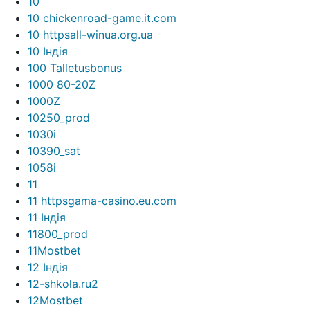
10
10 chickenroad-game.it.com
10 httpsall-winua.org.ua
10 Індія
100 Talletusbonus
1000 80-20Z
1000Z
10250_prod
1030i
10390_sat
1058i
11
11 httpsgama-casino.eu.com
11 Індія
11800_prod
11Mostbet
12 Індія
12-shkola.ru2
12Mostbet