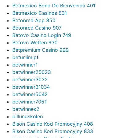
Betmexico Bono De Bienvenida 401
Betmexico Casinos 531
Betonred App 850
Betonred Casino 907
Betovo Casino Login 749
Betovo Wetten 630
Betpremium Casino 999
betunlim.pt
betwinner1
betwinner25023
betwinner3032
betwinner31034
betwinner5042
betwinner7051
betwinneк2
billundskolen
Bison Casino Kod Promocyjny 408
Bison Casino Kod Promocyjny 833