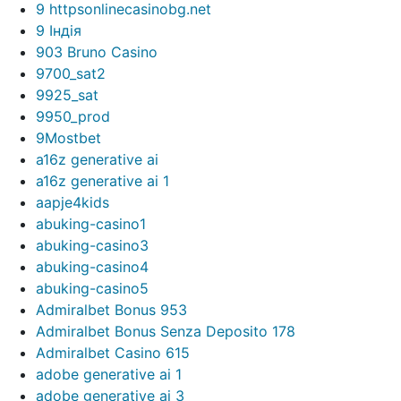
9 httpsonlinecasinobg.net
9 Індія
903 Bruno Casino
9700_sat2
9925_sat
9950_prod
9Mostbet
a16z generative ai
a16z generative ai 1
aapje4kids
abuking-casino1
abuking-casino3
abuking-casino4
abuking-casino5
Admiralbet Bonus 953
Admiralbet Bonus Senza Deposito 178
Admiralbet Casino 615
adobe generative ai 1
adobe generative ai 3