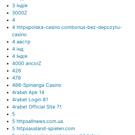
3 Індія
3000Z
4
4 httpspolska-casino.combonus-bez-depozytu-
casino
4 австр
4 інд
4 Індія
4000 ancorZ
426
479
488-Spinanga Casino
4rabet Apk 14
4rabet Login 81
4rabet Official Site 71
5
5 httpsallnews.com.ua
5 httpsausland-spielen.com