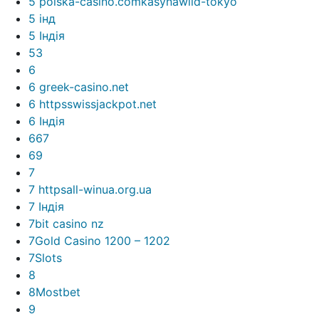
5 polska-casino.comkasynawild-tokyo
5 інд
5 Індія
53
6
6 greek-casino.net
6 httpsswissjackpot.net
6 Індія
667
69
7
7 httpsall-winua.org.ua
7 Індія
7bit casino nz
7Gold Casino 1200 – 1202
7Slots
8
8Mostbet
9