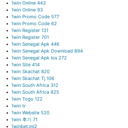
1win Online 443
1win Online 93
1win Promo Code 577
1win Promo Code 62
1win Register 131
1win Register 701
1win Senegal Apk 446
1win Senegal Apk Download 894
1win Senegal Apk Ios 272
1win Site 414
1win Skachat 820
1win Skachat Tj 106
1win South Africa 312
1win South Africa 825
1win Togo 122
1win tr
1win Website 520
1win 후기 71
1winbet.ml2