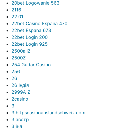
20bet Logowanie 563
2116
22.01
22bet Casino Espana 470
22bet Espana 673
22bet Login 200
22bet Login 925
2500allZ
2500Z
254 Gudar Casino
256
26
26 Індія
2999A Z
2casino
3
3 httpscasinoauslandschweiz.com
3 австр
3 інд