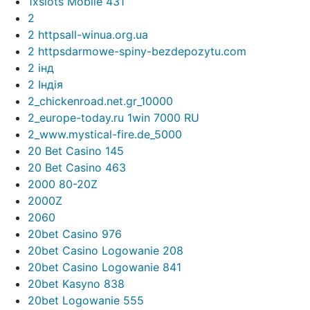
1xslots Mobile 431
2
2 httpsall-winua.org.ua
2 httpsdarmowe-spiny-bezdepozytu.com
2 інд
2 Індія
2_chickenroad.net.gr_10000
2_europe-today.ru 1win 7000 RU
2_www.mystical-fire.de_5000
20 Bet Casino 145
20 Bet Casino 463
2000 80-20Z
2000Z
2060
20bet Casino 976
20bet Casino Logowanie 208
20bet Casino Logowanie 841
20bet Kasyno 838
20bet Logowanie 555