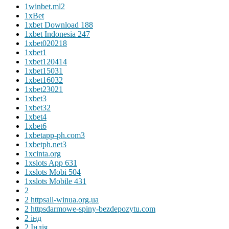
1winbet.ml2
1xBet
1xbet Download 188
1xbet Indonesia 247
1xbet020218
1xbet1
1xbet120414
1xbet15031
1xbet16032
1xbet23021
1xbet3
1xbet32
1xbet4
1xbet6
1xbetapp-ph.com3
1xbetph.net3
1xcinta.org
1xslots App 631
1xslots Mobi 504
1xslots Mobile 431
2
2 httpsall-winua.org.ua
2 httpsdarmowe-spiny-bezdepozytu.com
2 інд
2 Індія