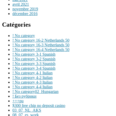
avril 2021
novembre 2019
décembre 2016
Catégories
! No category
! No category 16-2 Netherlands 50
! No category 16-3 Netherlands 50
! No category 16-4 Netherlands 50
! No category 3-1 Spanish
! No category 3-2 Spanish
! No category 3-3 Spanish
! No category 3-4 Spanish
! No category 4-1 Italian
! No category 4-2 Italian
! No category 4-3 Italian
! No category 4-4 Italian
! No category02_Hungarian
! Без рубрики
+++pu
$300 free chip no deposit casino
03_07_NL_AKS
08_07_es_work