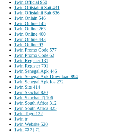
1win Official 950
1win Ofitsialnii Sait 431
1win Ofitsialnii Sait 636
1win Onlain 546
1win Online 145
1win Online 263
1win Online 400
1win Online 443
1win Online 93
1win Promo Code 577
1win Promo Code 62
1win Register 131
1win Register 701
1win Senegal Apk 446
1win Senegal Apk Download 894
1win Senegal Apk Ios 272
1win Site 414
1win Skachat 820
1win Skachat Tj 106
1win South Africa 312
1win South Africa 825
1win Togo 122
1win tr
1win Website 520
1win 후기 71