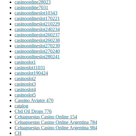
casinoonline28023
casinoonline7031
casinoonlineslot10343
casinoonlineslot170221
casinoonlineslot210229
casinoonlineslot240234
casinoonlineslot260237
casinoonlineslot260238
casinoonlineslot270239
casinoonlineslot270240
casinoonlineslot280241
casinoslot1
casinoslot11031
casinoslot190424
casinoslot2
casinoslot3
casinoslot4
casinoslot5
Cassino Aviator 470
catalog
Cbd Oil Drops 776
Celuapuestas Casino Online 154
Celuapuestas Casino Online Argentina 784
Celuapuestas Casino Online Argentina 984
CH