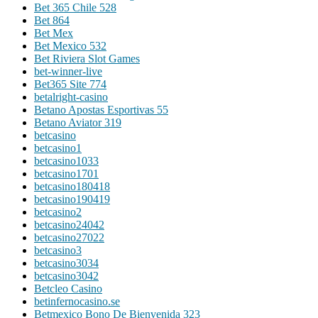
Bet 365 Chile 528
Bet 864
Bet Mex
Bet Mexico 532
Bet Riviera Slot Games
bet-winner-live
Bet365 Site 774
betalright-casino
Betano Apostas Esportivas 55
Betano Aviator 319
betcasino
betcasino1
betcasino1033
betcasino1701
betcasino180418
betcasino190419
betcasino2
betcasino24042
betcasino27022
betcasino3
betcasino3034
betcasino3042
Betcleo Casino
betinfernocasino.se
Betmexico Bono De Bienvenida 323