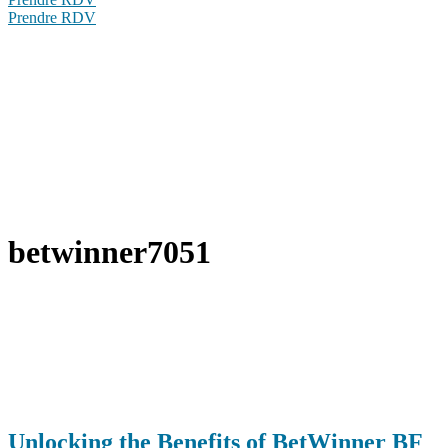
Prendre RDV
betwinner7051
Unlocking the Benefits of BetWinner BF