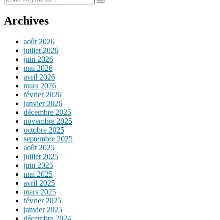
Archives
août 2026
juillet 2026
juin 2026
mai 2026
avril 2026
mars 2026
février 2026
janvier 2026
décembre 2025
novembre 2025
octobre 2025
septembre 2025
août 2025
juillet 2025
juin 2025
mai 2025
avril 2025
mars 2025
février 2025
janvier 2025
décembre 2024