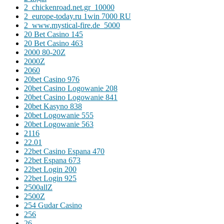
2_chickenroad.net.gr_10000
2_europe-today.ru 1win 7000 RU
2_www.mystical-fire.de_5000
20 Bet Casino 145
20 Bet Casino 463
2000 80-20Z
2000Z
2060
20bet Casino 976
20bet Casino Logowanie 208
20bet Casino Logowanie 841
20bet Kasyno 838
20bet Logowanie 555
20bet Logowanie 563
2116
22.01
22bet Casino Espana 470
22bet Espana 673
22bet Login 200
22bet Login 925
2500allZ
2500Z
254 Gudar Casino
256
26