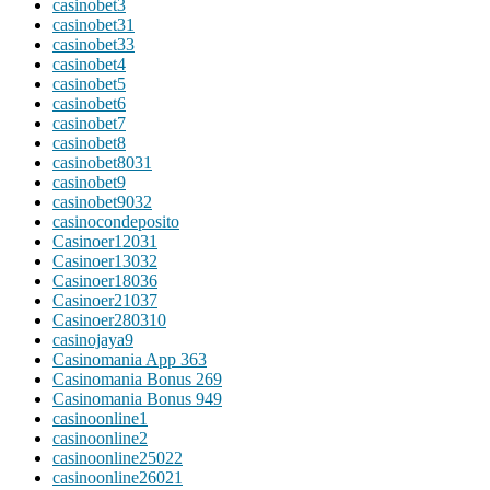
casinobet3
casinobet31
casinobet33
casinobet4
casinobet5
casinobet6
casinobet7
casinobet8
casinobet8031
casinobet9
casinobet9032
casinocondeposito
Casinoer12031
Casinoer13032
Casinoer18036
Casinoer21037
Casinoer280310
casinojaya9
Casinomania App 363
Casinomania Bonus 269
Casinomania Bonus 949
casinoonline1
casinoonline2
casinoonline25022
casinoonline26021