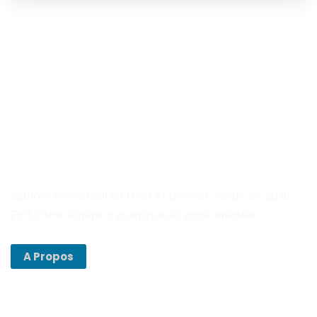
cabinet de conseil en Droit et Gestion, fondé en 2018.
Fort d’une équipe dynamique et expérimentée
A Propos
Newsletter