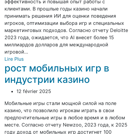
эффективность и повышая опыт работы с
клиентами. В прошлые годы казино начали
принимать решения ИИ для оценки поведения
игроков, оптимизации выбора игр и специальных
маркетинговых подходов. Согласно отчету Deloitte
2023 года, ожидается, что AI внесет более 15
миллиардов долларов для международной
игровой…
Lire Plus
рост мобильных игр в
индустрии казино
12 février 2025
Мобильные игры стали мощной силой на поле
казино, что позволило игрокам играть в свои
предпочтительные игры в любое время и в любом
месте. Согласно отчету Newzoo, 2023 года, к 2025
году доход от мобильных игр достигнет 100