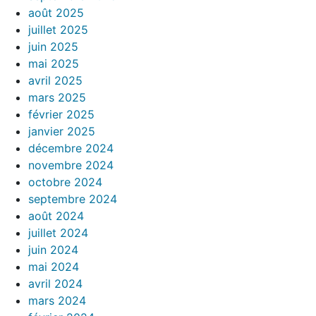
août 2025
juillet 2025
juin 2025
mai 2025
avril 2025
mars 2025
février 2025
janvier 2025
décembre 2024
novembre 2024
octobre 2024
septembre 2024
août 2024
juillet 2024
juin 2024
mai 2024
avril 2024
mars 2024