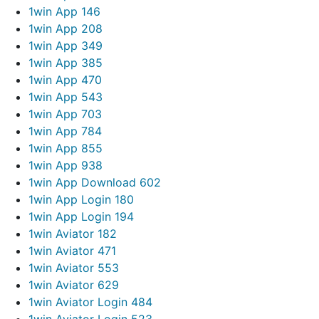
1win App 146
1win App 208
1win App 349
1win App 385
1win App 470
1win App 543
1win App 703
1win App 784
1win App 855
1win App 938
1win App Download 602
1win App Login 180
1win App Login 194
1win Aviator 182
1win Aviator 471
1win Aviator 553
1win Aviator 629
1win Aviator Login 484
1win Aviator Login 523