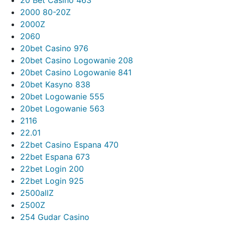
2000 80-20Z
2000Z
2060
20bet Casino 976
20bet Casino Logowanie 208
20bet Casino Logowanie 841
20bet Kasyno 838
20bet Logowanie 555
20bet Logowanie 563
2116
22.01
22bet Casino Espana 470
22bet Espana 673
22bet Login 200
22bet Login 925
2500allZ
2500Z
254 Gudar Casino