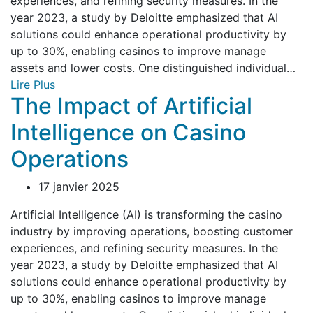
experiences, and refining security measures. In the
year 2023, a study by Deloitte emphasized that AI
solutions could enhance operational productivity by
up to 30%, enabling casinos to improve manage
assets and lower costs. One distinguished individual…
Lire Plus
The Impact of Artificial
Intelligence on Casino
Operations
17 janvier 2025
Artificial Intelligence (AI) is transforming the casino
industry by improving operations, boosting customer
experiences, and refining security measures. In the
year 2023, a study by Deloitte emphasized that AI
solutions could enhance operational productivity by
up to 30%, enabling casinos to improve manage