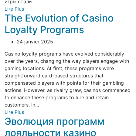
игры стали…
Lire Plus
The Evolution of Casino
Loyalty Programs
24 janvier 2025
Casino loyalty programs have evolved considerably
over the years, changing the way players engage with
gaming locations. At first, these programs were
straightforward card-based structures that
compensated players with points for their gambling
actions. However, as rivalry grew, casinos commenced
to enhance these programs to lure and retain
customers. In…
Lire Plus
Эволюция программ
лояльности казино