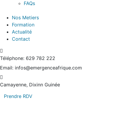
FAQs
Nos Metiers
Formation
Actualité
Contact
Téléphone:
629 782 222
Email:
infos@emergenceafrique.com
Camayenne, Dixinn
Guinée
Prendre RDV