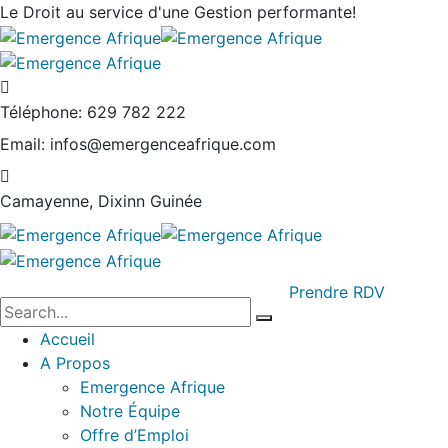
Le Droit au service
d'une Gestion performante!
Téléphone:
629 782 222
Email:
infos@emergenceafrique.com
Camayenne, Dixinn
Guinée
Prendre RDV
Accueil
A Propos
Emergence Afrique
Notre Équipe
Offre d’Emploi