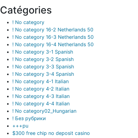
Catégories
! No category
! No category 16-2 Netherlands 50
! No category 16-3 Netherlands 50
! No category 16-4 Netherlands 50
! No category 3-1 Spanish
! No category 3-2 Spanish
! No category 3-3 Spanish
! No category 3-4 Spanish
! No category 4-1 Italian
! No category 4-2 Italian
! No category 4-3 Italian
! No category 4-4 Italian
! No category02_Hungarian
! Без рубрики
+++pu
$300 free chip no deposit casino