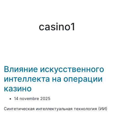
casino1
Влияние искусственного
интеллекта на операции
казино
14 novembre 2025
Синтетическая интеллектуальная технология (ИИ)