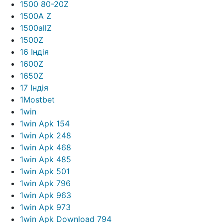
1500 80-20Z
1500A Z
1500allZ
1500Z
16 Індія
1600Z
1650Z
17 Індія
1Mostbet
1win
1win Apk 154
1win Apk 248
1win Apk 468
1win Apk 485
1win Apk 501
1win Apk 796
1win Apk 963
1win Apk 973
1win Apk Download 794