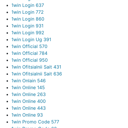
1win Login 637
1win Login 772
1win Login 860
1win Login 931
1win Login 992
1win Login Ug 391
1win Official 570
1win Official 784
1win Official 950
1win Ofitsialnii Sait 431
1win Ofitsialnii Sait 636
1win Onlain 546
1win Online 145
1win Online 263
1win Online 400
1win Online 443
1win Online 93
1win Promo Code 577