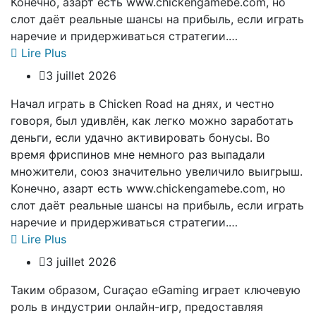
Конечно, азарт есть www.chickengamebe.com, но
слот даёт реальные шансы на прибыль, если играть
наречие и придерживаться стратегии.…
Lire Plus
3 juillet 2026
Начал играть в Chicken Road на днях, и честно
говоря, был удивлён, как легко можно заработать
деньги, если удачно активировать бонусы. Во
время фриспинов мне немного раз выпадали
множители, союз значительно увеличило выигрыш.
Конечно, азарт есть www.chickengamebe.com, но
слот даёт реальные шансы на прибыль, если играть
наречие и придерживаться стратегии.…
Lire Plus
3 juillet 2026
Таким образом, Curaçao eGaming играет ключевую
роль в индустрии онлайн-игр, предоставляя