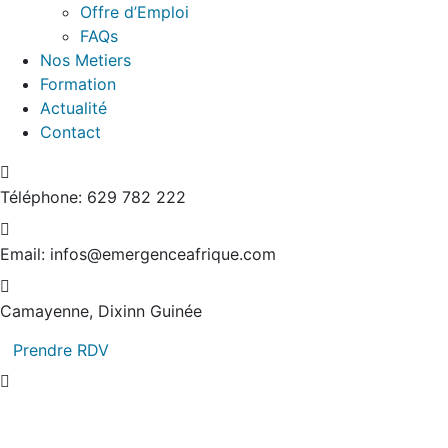
Offre d’Emploi
FAQs
Nos Metiers
Formation
Actualité
Contact
Téléphone:
629 782 222
Email:
infos@emergenceafrique.com
Camayenne, Dixinn
Guinée
Prendre RDV