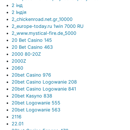
2 інд
2 Індія
2_chickenroad.net.gr_10000
2_europe-today.ru 1win 7000 RU
2_www.mystical-fire.de_5000
20 Bet Casino 145
20 Bet Casino 463
2000 80-20Z
2000Z
2060
20bet Casino 976
20bet Casino Logowanie 208
20bet Casino Logowanie 841
20bet Kasyno 838
20bet Logowanie 555
20bet Logowanie 563
2116
22.01