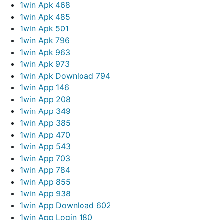
1win Apk 468
1win Apk 485
1win Apk 501
1win Apk 796
1win Apk 963
1win Apk 973
1win Apk Download 794
1win App 146
1win App 208
1win App 349
1win App 385
1win App 470
1win App 543
1win App 703
1win App 784
1win App 855
1win App 938
1win App Download 602
1win App Login 180