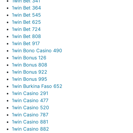
1win Bet 341
1win Bet 364
1win Bet 545
1win Bet 625
1win Bet 724
1win Bet 808
1win Bet 917
1win Bono Casino 490
1win Bonus 126
1win Bonus 808
1win Bonus 922
1win Bonus 995
1win Burkina Faso 652
1win Casino 291
1win Casino 477
1win Casino 520
1win Casino 787
1win Casino 881
1win Casino 882