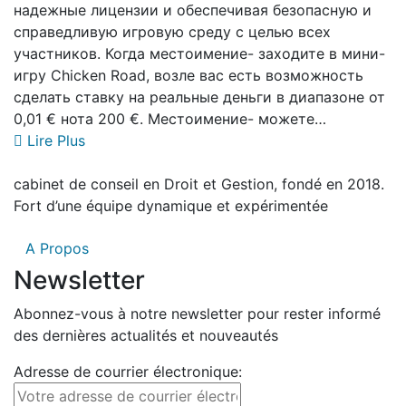
надежные лицензии и обеспечивая безопасную и
справедливую игровую среду с целью всех
участников. Когда местоимение- заходите в мини-
игру Chicken Road, возле вас есть возможность
сделать ставку на реальные деньги в диапазоне от
0,01 € нота 200 €. Местоимение- можете…
Lire Plus
cabinet de conseil en Droit et Gestion, fondé en 2018.
Fort d’une équipe dynamique et expérimentée
A Propos
Newsletter
Abonnez-vous à notre newsletter pour rester informé
des dernières actualités et nouveautés
Adresse de courrier électronique: