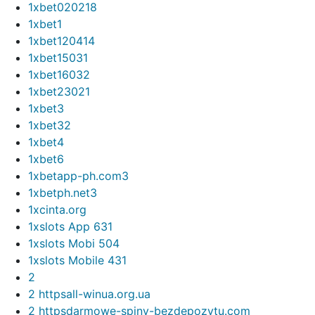
1xbet020218
1xbet1
1xbet120414
1xbet15031
1xbet16032
1xbet23021
1xbet3
1xbet32
1xbet4
1xbet6
1xbetapp-ph.com3
1xbetph.net3
1xcinta.org
1xslots App 631
1xslots Mobi 504
1xslots Mobile 431
2
2 httpsall-winua.org.ua
2 httpsdarmowe-spiny-bezdepozytu.com