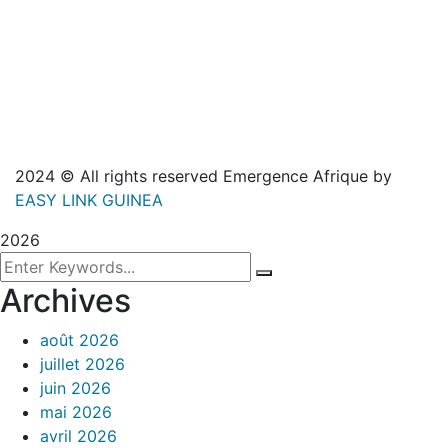
2024
© All rights reserved Emergence Afrique by
EASY LINK GUINEA
2026
Archives
août 2026
juillet 2026
juin 2026
mai 2026
avril 2026