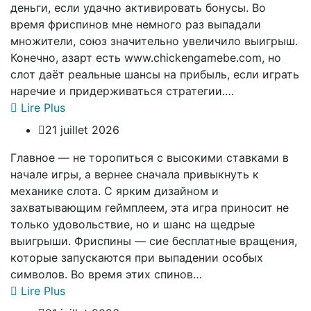
деньги, если удачно активировать бонусы. Во
время фриспинов мне немного раз выпадали
множители, союз значительно увеличило выигрыш.
Конечно, азарт есть www.chickengamebe.com, но
слот даёт реальные шансы на прибыль, если играть
наречие и придерживаться стратегии.…
Lire Plus
21 juillet 2026
Главное — не торопиться с высокими ставками в
начале игры, а вернее сначала привыкнуть к
механике слота. С ярким дизайном и
захватывающим геймплеем, эта игра приносит не
только удовольствие, но и шанс на щедрые
выигрыши. Фриспины — сие бесплатные вращения,
которые запускаются при выпадении особых
символов. Во время этих спинов…
Lire Plus