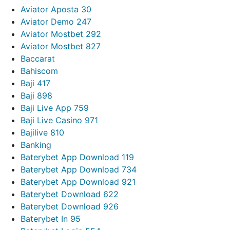
Aviator Aposta 30
Aviator Demo 247
Aviator Mostbet 292
Aviator Mostbet 827
Baccarat
Bahiscom
Baji 417
Baji 898
Baji Live App 759
Baji Live Casino 971
Bajilive 810
Banking
Baterybet App Download 119
Baterybet App Download 734
Baterybet App Download 921
Baterybet Download 622
Baterybet Download 926
Baterybet In 95