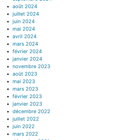
août 2024
juillet 2024
juin 2024
mai 2024
avril 2024
mars 2024
février 2024
janvier 2024
novembre 2023
août 2023
mai 2023
mars 2023
février 2023
janvier 2023
décembre 2022
juillet 2022
juin 2022
mars 2022