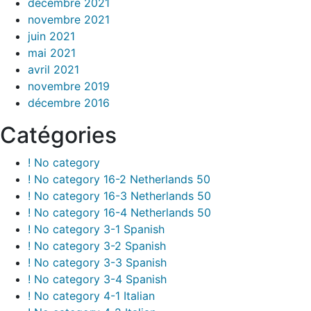
décembre 2021
novembre 2021
juin 2021
mai 2021
avril 2021
novembre 2019
décembre 2016
Catégories
! No category
! No category 16-2 Netherlands 50
! No category 16-3 Netherlands 50
! No category 16-4 Netherlands 50
! No category 3-1 Spanish
! No category 3-2 Spanish
! No category 3-3 Spanish
! No category 3-4 Spanish
! No category 4-1 Italian