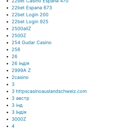
22bet Casino Espana 470
22bet Espana 673
22bet Login 200
22bet Login 925
2500allZ
2500Z
254 Gudar Casino
256
26
26 Індія
2999A Z
2casino
3
3 httpscasinoauslandschweiz.com
3 австр
3 інд
3 Індія
3000Z
4