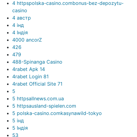
4 httpspolska-casino.combonus-bez-depozytu-
casino
4 австр
4 інд
4 Індія
4000 ancorZ
426
479
488-Spinanga Casino
4rabet Apk 14
4rabet Login 81
4rabet Official Site 71
5
5 httpsallnews.com.ua
5 httpsausland-spielen.com
5 polska-casino.comkasynawild-tokyo
5 інд
5 Індія
53