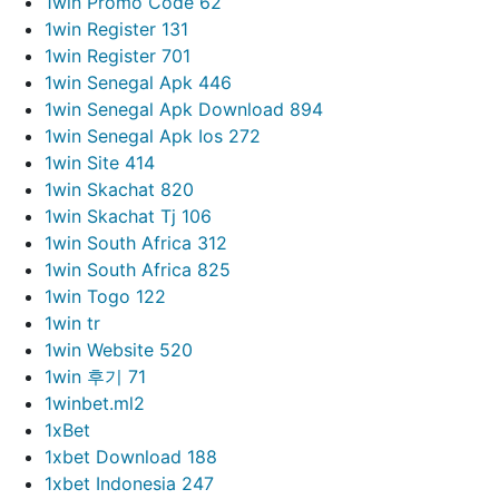
1win Promo Code 62
1win Register 131
1win Register 701
1win Senegal Apk 446
1win Senegal Apk Download 894
1win Senegal Apk Ios 272
1win Site 414
1win Skachat 820
1win Skachat Tj 106
1win South Africa 312
1win South Africa 825
1win Togo 122
1win tr
1win Website 520
1win 후기 71
1winbet.ml2
1xBet
1xbet Download 188
1xbet Indonesia 247