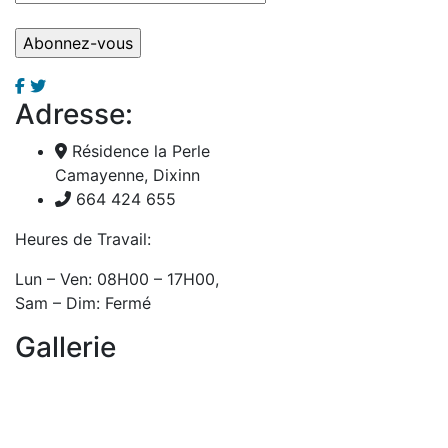
Adresse:
Résidence la Perle
Camayenne, Dixinn
664 424 655
Heures de Travail:
Lun – Ven: 08H00 – 17H00,
Sam – Dim: Fermé
Gallerie