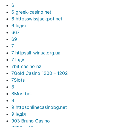
6
6 greek-casino.net
6 httpsswissjackpot.net
6 Індія
667
69
7
7 httpsall-winua.org.ua
7 Індія
7bit casino nz
7Gold Casino 1200 – 1202
7Slots
8
8Mostbet
9
9 httpsonlinecasinobg.net
9 Індія
903 Bruno Casino