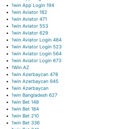
1win App Login 194
1win Aviator 182
1win Aviator 471
1win Aviator 553
1win Aviator 629
1win Aviator Login 484
1win Aviator Login 523
1win Aviator Login 564
1win Aviator Login 673
1Win AZ
1win Azerbaycan 478
1win Azerbaycan 945
1win Azərbaycan
1win Bangladesh 627
1win Bet 148
1win Bet 184
1win Bet 210
1win Bet 336