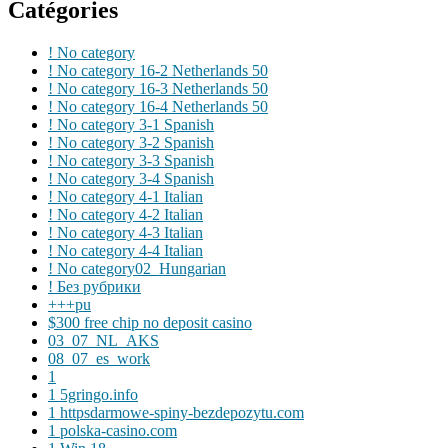
Catégories
! No category
! No category 16-2 Netherlands 50
! No category 16-3 Netherlands 50
! No category 16-4 Netherlands 50
! No category 3-1 Spanish
! No category 3-2 Spanish
! No category 3-3 Spanish
! No category 3-4 Spanish
! No category 4-1 Italian
! No category 4-2 Italian
! No category 4-3 Italian
! No category 4-4 Italian
! No category02_Hungarian
! Без рубрики
+++pu
$300 free chip no deposit casino
03_07_NL_AKS
08_07_es_work
1
1 5gringo.info
1 httpsdarmowe-spiny-bezdepozytu.com
1 polska-casino.com