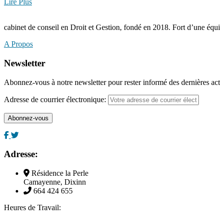
Lire Plus
cabinet de conseil en Droit et Gestion, fondé en 2018. Fort d’une éq
A Propos
Newsletter
Abonnez-vous à notre newsletter pour rester informé des dernières act
Adresse de courrier électronique:
Adresse:
Résidence la Perle
Camayenne, Dixinn
664 424 655
Heures de Travail: