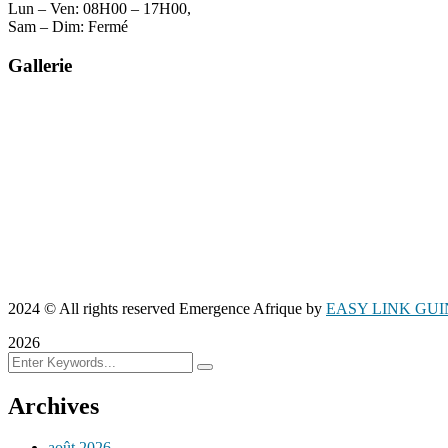
Lun – Ven: 08H00 – 17H00,
Sam – Dim: Fermé
Gallerie
2024
© All rights reserved Emergence Afrique by
EASY LINK GU
2026
Archives
août 2026