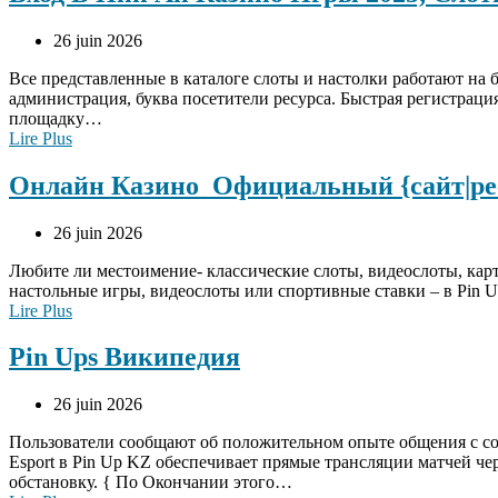
26 juin 2026
Все представленные в каталоге слоты и настолки работают на 
администрация, буква посетители ресурса. Быстрая регистраци
площадку…
Lire Plus
Онлайн Казино ️ Официальный {сайт|рес
26 juin 2026
Любите ли местоимение- классические слоты, видеослоты, карт
настольные игры, видеослоты или спортивные ставки – в Pin 
Lire Plus
Pin Ups Википедия
26 juin 2026
Пользователи сообщают об положительном опыте общения с со
Esport в Pin Up KZ обеспечивает прямые трансляции матчей ч
обстановку. { По Окончании этого…