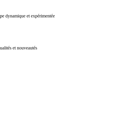
uipe dynamique et expérimentée
ualités et nouveautés