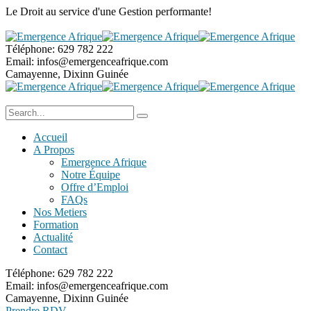
Le Droit au service
d'une Gestion performante!
Téléphone:
629 782 222
Email:
infos@emergenceafrique.com
Camayenne, Dixinn
Guinée
Accueil
A Propos
Emergence Afrique
Notre Équipe
Offre d’Emploi
FAQs
Nos Metiers
Formation
Actualité
Contact
Téléphone:
629 782 222
Email:
infos@emergenceafrique.com
Camayenne, Dixinn
Guinée
Prendre RDV