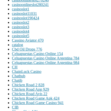
casinoonlineslot270240
casinoonlineslot280241
casinoslot1
casinoslot11031
casinoslot190424
casinoslot2
casinoslot3
casinoslot4
casinoslot5
Cassino Aviator 470
catalog
Cbd Oil Drops 776
Celuapuestas Casino Online 154
Celuapuestas Casino Online Argentina 784
Celuapuestas Casino Online Argentina 984
CH
ChainLuck Casino
Chathub
Chatib
Chicken Road 2 828
Chicken Road App 929
Chicken Road Avis 22
Chicken Road Game Apk 424
Chicken Road Game Casino 941
CIB