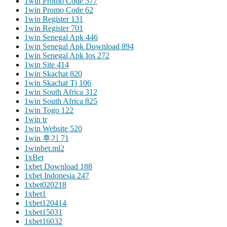
1win Promo Code 577
1win Promo Code 62
1win Register 131
1win Register 701
1win Senegal Apk 446
1win Senegal Apk Download 894
1win Senegal Apk Ios 272
1win Site 414
1win Skachat 820
1win Skachat Tj 106
1win South Africa 312
1win South Africa 825
1win Togo 122
1win tr
1win Website 520
1win 후기 71
1winbet.ml2
1xBet
1xbet Download 188
1xbet Indonesia 247
1xbet020218
1xbet1
1xbet120414
1xbet15031
1xbet16032