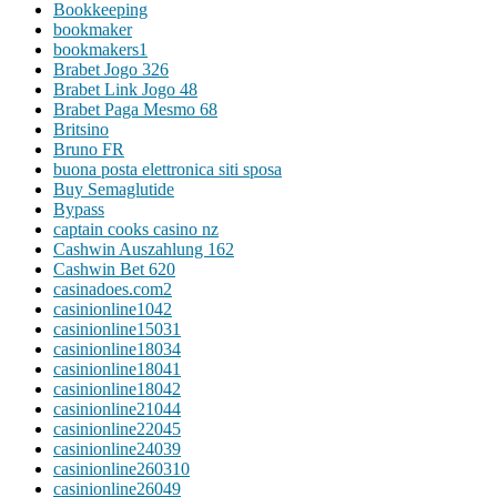
Bookkeeping
bookmaker
bookmakers1
Brabet Jogo 326
Brabet Link Jogo 48
Brabet Paga Mesmo 68
Britsino
Bruno FR
buona posta elettronica siti sposa
Buy Semaglutide
Bypass
captain cooks casino nz
Cashwin Auszahlung 162
Cashwin Bet 620
casinadoes.com2
casinionline1042
casinionline15031
casinionline18034
casinionline18041
casinionline18042
casinionline21044
casinionline22045
casinionline24039
casinionline260310
casinionline26049