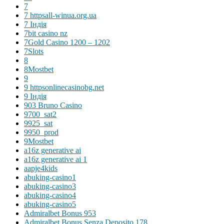
7
7 httpsall-winua.org.ua
7 Індія
7bit casino nz
7Gold Casino 1200 – 1202
7Slots
8
8Mostbet
9
9 httpsonlinecasinobg.net
9 Індія
903 Bruno Casino
9700_sat2
9925_sat
9950_prod
9Mostbet
a16z generative ai
a16z generative ai 1
aapje4kids
abuking-casino1
abuking-casino3
abuking-casino4
abuking-casino5
Admiralbet Bonus 953
Admiralbet Bonus Senza Deposito 178