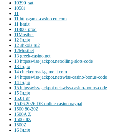
10390_sat
1058i
11
11 httpsgama-casino.eu.com
11 Індія
11800_prod
11Mostbet
12 Індія
12-shkola.ru2
12Mostbet
13 greek-casino.net
13 httpsswiss-jackpot.netrolling-slots-code
13 Індія
14 chickenroad-game.it.com
14 httpsswiss-jackpot.netswiss-casino-bonus-code
14 Індія
15 httpsswiss-jackpot.netswiss-casino-bonus-code
15 Індія
15.01 dr
15.06.2026 DE online casino paypal
1500 80-20Z
1500A Z
1500allZ
1500Z
16 Індія