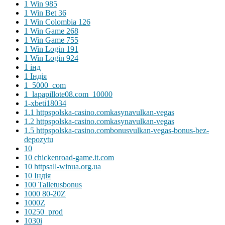
1 Win 985
1 Win Bet 36
1 Win Colombia 126
1 Win Game 268
1 Win Game 755
1 Win Login 191
1 Win Login 924
1 інд
1 Індія
1_5000_com
1_lapapillote08.com_10000
1-xbeti18034
1.1 httpspolska-casino.comkasynavulkan-vegas
1.2 httpspolska-casino.comkasynavulkan-vegas
1.5 httpspolska-casino.combonusvulkan-vegas-bonus-bez-
depozytu
10
10 chickenroad-game.it.com
10 httpsall-winua.org.ua
10 Індія
100 Talletusbonus
1000 80-20Z
1000Z
10250_prod
1030i