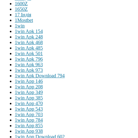
1600Z
1650Z
17 Індія
1Mostbet
1win
1win Apk 154
1win Apk 248
1win Apk 468
1win Apk 485
1win Apk 501
1win Apk 796
1win Apk 963
1win Apk 973
1win Apk Download 794
1win App 146
1win App 208
1win App 349
1win App 385
1win App 470
1win App 543
1win App 703
1win App 784
1win App 855
1win App 938
1win App Download 602