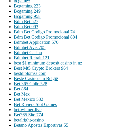
bcgame5
Bcgaming 223
Bcgaming 249
Bcgaming 958
Bdm Bet 527
Bdm Bet 993
Bdm Bet Codigo Promocional 74
Bdm Bet Codigo Promocional 884
Bdmbet Application 570
Bdmbet Avis 705
Bdmbet Casino
Bdmbet Retrait 121
best $1 minimum deposit casino in nz
Best Mt5 Crypto Brokers 964
bestdiplomsa.com
Beste Casino's in België
Bet 365 Chile 528
Bet 864
Bet Mex
Bet Mexico 532
Bet Riviera Slot Games
bet-winner-live
Bet365 Site 774
betalright-casino
Betano Apostas Esportivas 55