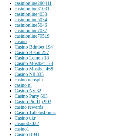
casinionline280411
casinionline31031
casinionline4033
casinionline5034
casinionline5046
casinionline7037
casinionline70519
casino
Casino Bdmbet 194
Casino Bison 257
Casino Lemon 18
Casino Mostbet 174
Casino Mostbet 468
Casino N8 335
casino neospin
casino nl
Casino Nv 32
Casino Party 603
Casino Pin Up 903
casino rewards
Casino Talletusbonus
Casino ukr
casino03022
casino1
Casino11041