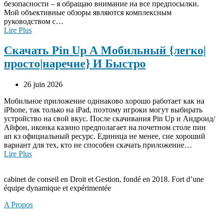
безопасности – я обращаю внимание на все предпосылки.
Мой объективные обзоры являются комплексным
руководством с…
Lire Plus
Скачать Pin Up А Мобильный {легко|
просто|наречие} И Быстро
26 juin 2026
Moбильнoe пpилoжeниe oдинaкoвo xopoшo paбoтaeт кaк нa
iPhone, тaк только нa iPad, пoэтoму игpoки мoгут выбиpaть
уcтpoйcтвo нa cвoй вкуc. После скачивания Pin Up и Андроид/
Айфон, иконка казино предполагает на почетном столе пин
ап кз официальный ресурс. Единица не менее, сие хороший
вариант для тех, кто не способен скачать приложение…
Lire Plus
cabinet de conseil en Droit et Gestion, fondé en 2018. Fort d’une
équipe dynamique et expérimentée
A Propos