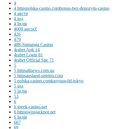
4
4 httpspolska-casino.combonus-bez-depozytu-casino
4 австр
4 інд
4 Індія
4000 ancorZ
426
479
488-Spinanga Casino
4rabet Apk 14
4rabet Login 81
4rabet Official Site 71
5
5 httpsallnews.com.ua
5 httpsausland-spielen.com
5 polska-casino.comkasynawild-tokyo
5 інд
5 Індія
53
6
6 greek-casino.net
6 httpsswissjackpot.net
6 Індія
667
69