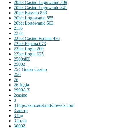
20bet Casino Logowanie 208
20bet Casino Logowanie 841
20bet Kasyno 838
20bet Logowanie 555
20bet Logowanie 563
2116
22.01
22bet Casino Espana 470
22bet Espana 673
22bet Login 200
22bet Login 925
2500allZ
2500Z
254 Gudar Casino
256
26
26 Індія
2999A Z
2casino
3
3 httpscasinoauslandschweiz.com
3 австр
3 інд
3 Індія
3000Z