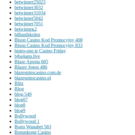
betwinner25023
betwinner3032
betwinner31034
betwinner5042
betwinner7051
betwinneк2
billundskolen
Bison Casino Kod Promocyjny 408
Bison Casino Kod Promocyjny 833
bistro-one.ie Casino Friday
bjbajiapp.live
Blaze Aposta 685
Blazer Jogos 486
blazespinscasino.com.de
blazespinscasino.pl
Blitz
Blog
blog-549
blog07
blog8
blog9
Bollywood
Bollywood 1
Bono Wanabet 583
Bonuskong Casino