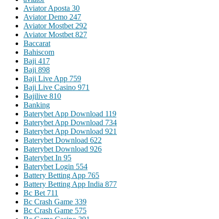
Aviator Aposta 30
Aviator Demo 247
Aviator Mostbet 292
Aviator Mostbet 827
Baccarat
Bahiscom
Baji 417
Baji 898
Baji Live App 759
Baji Live Casino 971
Bajilive 810
Banking
Baterybet App Download 119
Baterybet App Download 734
Baterybet App Download 921
Baterybet Download 622
Baterybet Download 926
Baterybet In 95
Baterybet Login 554
Battery Betting App 765
Battery Betting App India 877
Bc Bet 711
Bc Crash Game 339
Bc Crash Game 575