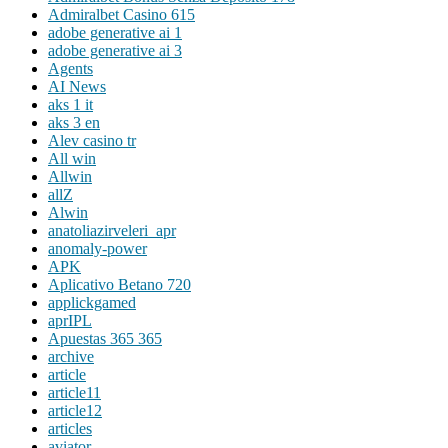
Admiralbet Casino 615
adobe generative ai 1
adobe generative ai 3
Agents
AI News
aks 1 it
aks 3 en
Alev casino tr
All win
Allwin
allZ
Alwin
anatoliazirveleri_apr
anomaly-power
APK
Aplicativo Betano 720
applickgamed
aprIPL
Apuestas 365 365
archive
article
article11
article12
articles
aviator