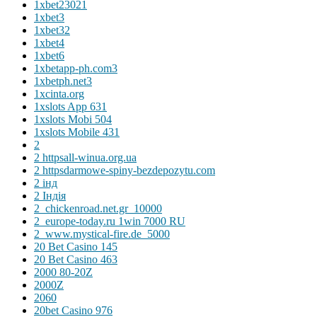
1xbet23021
1xbet3
1xbet32
1xbet4
1xbet6
1xbetapp-ph.com3
1xbetph.net3
1xcinta.org
1xslots App 631
1xslots Mobi 504
1xslots Mobile 431
2
2 httpsall-winua.org.ua
2 httpsdarmowe-spiny-bezdepozytu.com
2 інд
2 Індія
2_chickenroad.net.gr_10000
2_europe-today.ru 1win 7000 RU
2_www.mystical-fire.de_5000
20 Bet Casino 145
20 Bet Casino 463
2000 80-20Z
2000Z
2060
20bet Casino 976