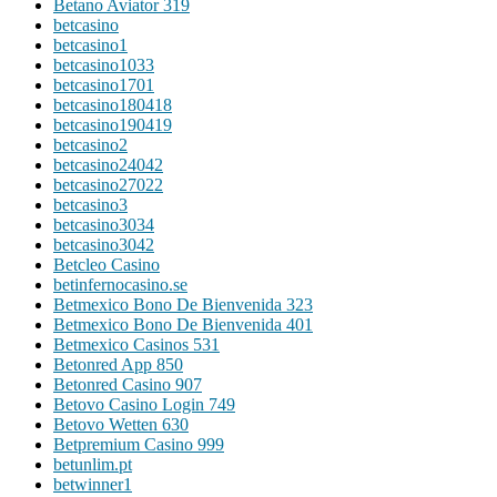
Betano Aviator 319
betcasino
betcasino1
betcasino1033
betcasino1701
betcasino180418
betcasino190419
betcasino2
betcasino24042
betcasino27022
betcasino3
betcasino3034
betcasino3042
Betcleo Casino
betinfernocasino.se
Betmexico Bono De Bienvenida 323
Betmexico Bono De Bienvenida 401
Betmexico Casinos 531
Betonred App 850
Betonred Casino 907
Betovo Casino Login 749
Betovo Wetten 630
Betpremium Casino 999
betunlim.pt
betwinner1