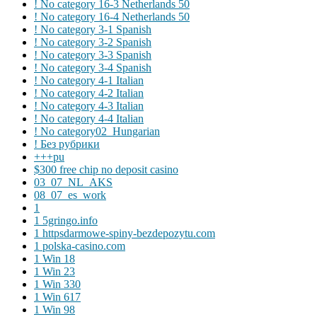
! No category 16-3 Netherlands 50
! No category 16-4 Netherlands 50
! No category 3-1 Spanish
! No category 3-2 Spanish
! No category 3-3 Spanish
! No category 3-4 Spanish
! No category 4-1 Italian
! No category 4-2 Italian
! No category 4-3 Italian
! No category 4-4 Italian
! No category02_Hungarian
! Без рубрики
+++pu
$300 free chip no deposit casino
03_07_NL_AKS
08_07_es_work
1
1 5gringo.info
1 httpsdarmowe-spiny-bezdepozytu.com
1 polska-casino.com
1 Win 18
1 Win 23
1 Win 330
1 Win 617
1 Win 98