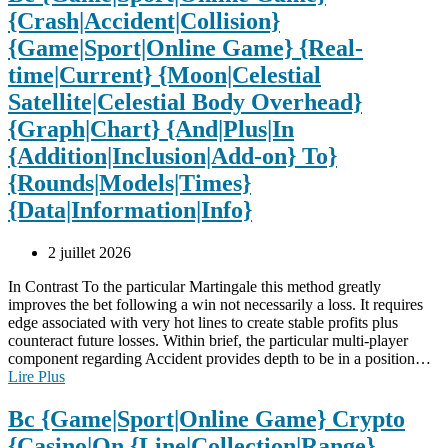
{Crash|Accident|Collision}
{Game|Sport|Online Game} {Real-
time|Current} {Moon|Celestial
Satellite|Celestial Body Overhead}
{Graph|Chart} {And|Plus|In
{Addition|Inclusion|Add-on} To}
{Rounds|Models|Times}
{Data|Information|Info}
2 juillet 2026
In Contrast To the particular Martingale this method greatly
improves the bet following a win not necessarily a loss. It requires
edge associated with very hot lines to create stable profits plus
counteract future losses. Within brief, the particular multi-player
component regarding Accident provides depth to be in a position…
Lire Plus
Bc {Game|Sport|Online Game} Crypto
{Casino|On {Line|Collection|Range}