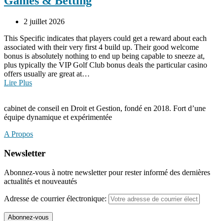
Games & Betting
2 juillet 2026
This Specific indicates that players could get a reward about each
associated with their very first 4 build up. Their good welcome
bonus is absolutely nothing to end up being capable to sneeze at,
plus typically the VIP Golf Club bonus deals the particular casino
offers usually are great at…
Lire Plus
cabinet de conseil en Droit et Gestion, fondé en 2018. Fort d’une
équipe dynamique et expérimentée
A Propos
Newsletter
Abonnez-vous à notre newsletter pour rester informé des dernières
actualités et nouveautés
Adresse de courrier électronique: