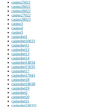
casino25021
casino26021
casino26022
casino27022
casino28023
casino3
casino4
casino5
casinobet1
casinobet10033
casinobet11
casinobet12
casinobet13
casinobet14
casinobet14034
casinobet15035
casinobet17
casinobet17043
casinobet18
casinobet18038
casinobet19
casinobet2
casinobet20
casinobet21
casinobet240311