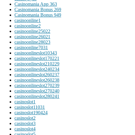
Casinomania App 363
Casinomania Bonus 269
Casinomania Bonus 949
casinoonline1
casinoonline2
casinoonline25022
casinoonline26021
casinoonline28023
casinoonline7031
casinoonlineslot10343
casinoonlineslot170221
casinoonlineslot210229
casinoonlineslot240234
casinoonlineslot260237
casinoonlineslot260238
casinoonlineslot270239
casinoonlineslot270240
casinoonlineslot280241
casinoslot1
casinoslot11031
casinoslot190424
casinoslot2
casinoslot3
casinoslot4
casinoslot5