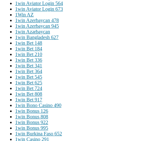
1win Aviator Login 564
1win Aviator Login 673
1Win AZ
1win Azerbaycan 478
1win Azerbaycan 945
1win Azərbaycan
1win Bangladesh 627
1win Bet 148
1win Bet 184
1win Bet 210
1win Bet 336
1win Bet 341
1win Bet 364
1win Bet 545
1win Bet 625
1win Bet 724
1win Bet 808
1win Bet 917
1win Bono Casino 490
1win Bonus 126
1win Bonus 808
1win Bonus 922
1win Bonus 995
1win Burkina Faso 652
1win Casino 291