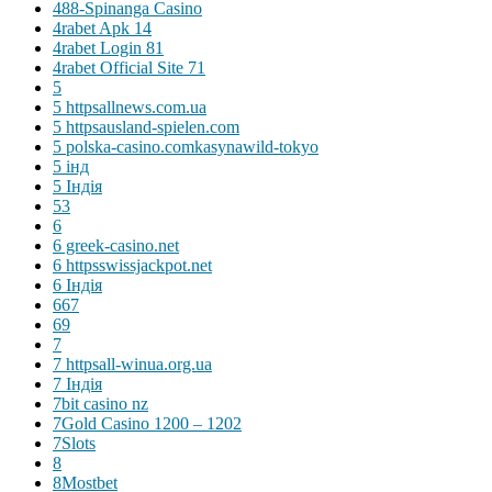
488-Spinanga Casino
4rabet Apk 14
4rabet Login 81
4rabet Official Site 71
5
5 httpsallnews.com.ua
5 httpsausland-spielen.com
5 polska-casino.comkasynawild-tokyo
5 інд
5 Індія
53
6
6 greek-casino.net
6 httpsswissjackpot.net
6 Індія
667
69
7
7 httpsall-winua.org.ua
7 Індія
7bit casino nz
7Gold Casino 1200 – 1202
7Slots
8
8Mostbet