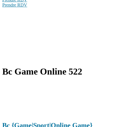
Prendre RDV
Bc Game Online 522
Bc {Game|Sport|Online Game}