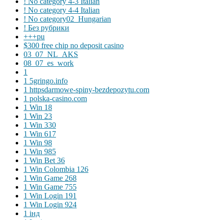
! No category 4-3 Italian
! No category 4-4 Italian
! No category02_Hungarian
! Без рубрики
+++pu
$300 free chip no deposit casino
03_07_NL_AKS
08_07_es_work
1
1 5gringo.info
1 httpsdarmowe-spiny-bezdepozytu.com
1 polska-casino.com
1 Win 18
1 Win 23
1 Win 330
1 Win 617
1 Win 98
1 Win 985
1 Win Bet 36
1 Win Colombia 126
1 Win Game 268
1 Win Game 755
1 Win Login 191
1 Win Login 924
1 інд