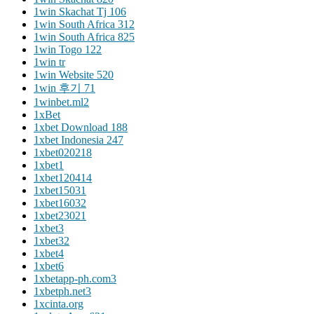
1win Skachat Tj 106
1win South Africa 312
1win South Africa 825
1win Togo 122
1win tr
1win Website 520
1win 후기 71
1winbet.ml2
1xBet
1xbet Download 188
1xbet Indonesia 247
1xbet020218
1xbet1
1xbet120414
1xbet15031
1xbet16032
1xbet23021
1xbet3
1xbet32
1xbet4
1xbet6
1xbetapp-ph.com3
1xbetph.net3
1xcinta.org