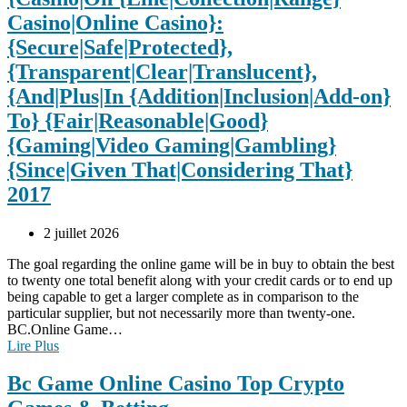
Casino|Online Casino}:
{Secure|Safe|Protected},
{Transparent|Clear|Translucent},
{And|Plus|In {Addition|Inclusion|Add-on}
To} {Fair|Reasonable|Good}
{Gaming|Video Gaming|Gambling}
{Since|Given That|Considering That}
2017
2 juillet 2026
The goal regarding the online game will be in buy to obtain the best
to twenty one total benefit along with your credit cards or to end up
being capable to get a larger complete as in comparison to the
particular supplier, but not necessarily more than twenty-one.
BC.Online Game…
Lire Plus
Bc Game Online Casino Top Crypto