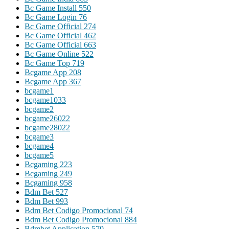
Bc Game Install 550
Bc Game Login 76
Bc Game Official 274
Bc Game Official 462
Bc Game Official 663
Bc Game Online 522
Bc Game Top 719
Bcgame App 208
Bcgame App 367
bcgame1
bcgame1033
bcgame2
bcgame26022
bcgame28022
bcgame3
bcgame4
bcgame5
Bcgaming 223
Bcgaming 249
Bcgaming 958
Bdm Bet 527
Bdm Bet 993
Bdm Bet Codigo Promocional 74
Bdm Bet Codigo Promocional 884
Bdmbet Application 570