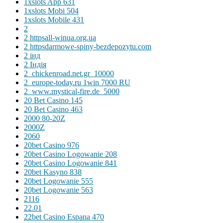
1xslots App 631
1xslots Mobi 504
1xslots Mobile 431
2
2 httpsall-winua.org.ua
2 httpsdarmowe-spiny-bezdepozytu.com
2 інд
2 Індія
2_chickenroad.net.gr_10000
2_europe-today.ru 1win 7000 RU
2_www.mystical-fire.de_5000
20 Bet Casino 145
20 Bet Casino 463
2000 80-20Z
2000Z
2060
20bet Casino 976
20bet Casino Logowanie 208
20bet Casino Logowanie 841
20bet Kasyno 838
20bet Logowanie 555
20bet Logowanie 563
2116
22.01
22bet Casino Espana 470