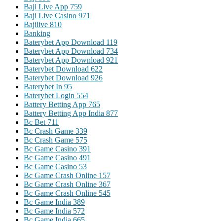
Baji Live App 759
Baji Live Casino 971
Bajilive 810
Banking
Baterybet App Download 119
Baterybet App Download 734
Baterybet App Download 921
Baterybet Download 622
Baterybet Download 926
Baterybet In 95
Baterybet Login 554
Battery Betting App 765
Battery Betting App India 877
Bc Bet 711
Bc Crash Game 339
Bc Crash Game 575
Bc Game Casino 391
Bc Game Casino 491
Bc Game Casino 53
Bc Game Crash Online 157
Bc Game Crash Online 367
Bc Game Crash Online 545
Bc Game India 389
Bc Game India 572
Bc Game India 665