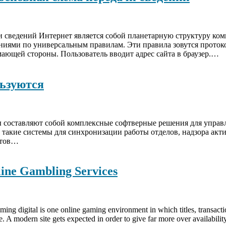
чи сведений Интернет является собой планетарную структуру ко
ниями по универсальным правилам. Эти правила зовутся прото
ающей стороны. Пользователь вводит адрес сайта в браузер.…
льзуются
ы составляют собой комплексные софтверные решения для управ
такие системы для синхронизации работы отделов, надзора акт
нтов…
line Gambling Services
 digital is one online gaming environment in which titles, transactions
. A modern site gets expected in order to give far more over availabili