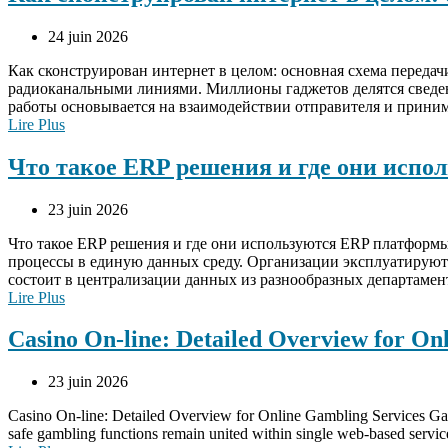
24 juin 2026
Как сконструирован интернет в целом: основная схема переда
радиоканальными линиями. Миллионы гаджетов делятся сведе
работы основывается на взаимодействии отправителя и приним
Lire Plus
Что такое ERP решения и где они испо
23 juin 2026
Что такое ERP решения и где они используются ERP платформ
процессы в единую данных среду. Организации эксплуатируют 
состоит в централизации данных из разнообразных департаме
Lire Plus
Casino On-line: Detailed Overview for On
23 juin 2026
Casino On-line: Detailed Overview for Online Gambling Services Gaming
safe gambling functions remain united within single web-based service