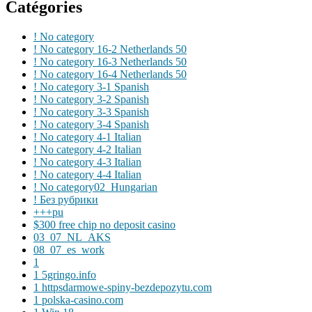
Catégories
! No category
! No category 16-2 Netherlands 50
! No category 16-3 Netherlands 50
! No category 16-4 Netherlands 50
! No category 3-1 Spanish
! No category 3-2 Spanish
! No category 3-3 Spanish
! No category 3-4 Spanish
! No category 4-1 Italian
! No category 4-2 Italian
! No category 4-3 Italian
! No category 4-4 Italian
! No category02_Hungarian
! Без рубрики
+++pu
$300 free chip no deposit casino
03_07_NL_AKS
08_07_es_work
1
1 5gringo.info
1 httpsdarmowe-spiny-bezdepozytu.com
1 polska-casino.com