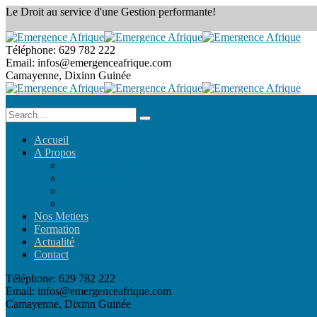
Le Droit au service
d'une Gestion performante!
Téléphone:
629 782 222
Email:
infos@emergenceafrique.com
Camayenne, Dixinn
Guinée
Accueil
A Propos
Emergence Afrique
Notre Équipe
Offre d’Emploi
FAQs
Nos Metiers
Formation
Actualité
Contact
Téléphone:
629 782 222
Email:
infos@emergenceafrique.com
Camayenne, Dixinn
Guinée
Prendre RDV