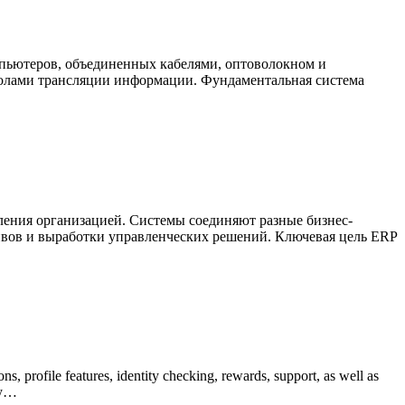
мпьютеров, объединенных кабелями, оптоволокном и
колами трансляции информации. Фундаментальная система
ления организацией. Системы соединяют разные бизнес-
ивов и выработки управленческих решений. Ключевая цель ERP
, profile features, identity checking, rewards, support, as well as
ty…