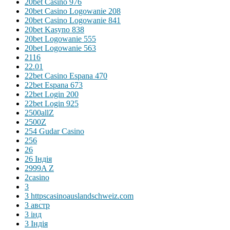
20bet Casino 976
20bet Casino Logowanie 208
20bet Casino Logowanie 841
20bet Kasyno 838
20bet Logowanie 555
20bet Logowanie 563
2116
22.01
22bet Casino Espana 470
22bet Espana 673
22bet Login 200
22bet Login 925
2500allZ
2500Z
254 Gudar Casino
256
26
26 Індія
2999A Z
2casino
3
3 httpscasinoauslandschweiz.com
3 австр
3 інд
3 Індія