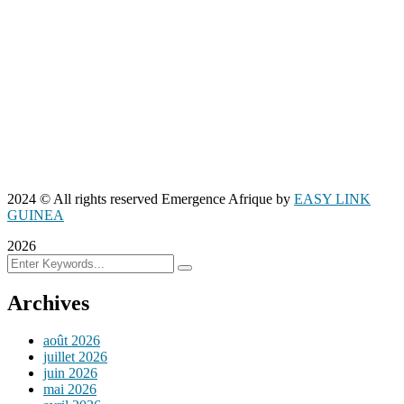
2024
© All rights reserved Emergence Afrique by
EASY LINK
GUINEA
2026
Archives
août 2026
juillet 2026
juin 2026
mai 2026