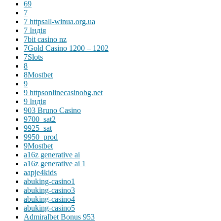
69
7
7 httpsall-winua.org.ua
7 Індія
7bit casino nz
7Gold Casino 1200 – 1202
7Slots
8
8Mostbet
9
9 httpsonlinecasinobg.net
9 Індія
903 Bruno Casino
9700_sat2
9925_sat
9950_prod
9Mostbet
a16z generative ai
a16z generative ai 1
aapje4kids
abuking-casino1
abuking-casino3
abuking-casino4
abuking-casino5
Admiralbet Bonus 953