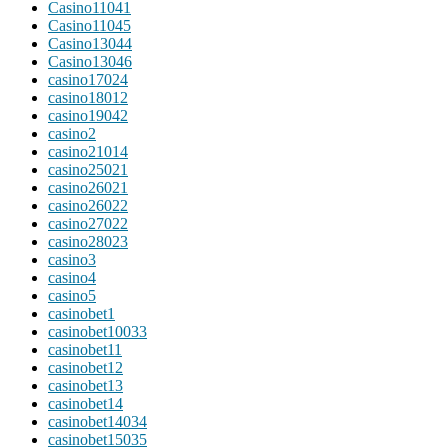
Casino11041
Casino11045
Casino13044
Casino13046
casino17024
casino18012
casino19042
casino2
casino21014
casino25021
casino26021
casino26022
casino27022
casino28023
casino3
casino4
casino5
casinobet1
casinobet10033
casinobet11
casinobet12
casinobet13
casinobet14
casinobet14034
casinobet15035