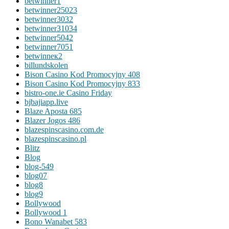
betwinner1
betwinner25023
betwinner3032
betwinner31034
betwinner5042
betwinner7051
betwinneк2
billundskolen
Bison Casino Kod Promocyjny 408
Bison Casino Kod Promocyjny 833
bistro-one.ie Casino Friday
bjbajiapp.live
Blaze Aposta 685
Blazer Jogos 486
blazespinscasino.com.de
blazespinscasino.pl
Blitz
Blog
blog-549
blog07
blog8
blog9
Bollywood
Bollywood 1
Bono Wanabet 583