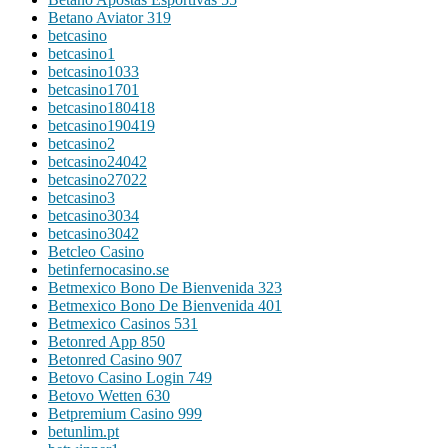
Betano Aviator 319
betcasino
betcasino1
betcasino1033
betcasino1701
betcasino180418
betcasino190419
betcasino2
betcasino24042
betcasino27022
betcasino3
betcasino3034
betcasino3042
Betcleo Casino
betinfernocasino.se
Betmexico Bono De Bienvenida 323
Betmexico Bono De Bienvenida 401
Betmexico Casinos 531
Betonred App 850
Betonred Casino 907
Betovo Casino Login 749
Betovo Wetten 630
Betpremium Casino 999
betunlim.pt