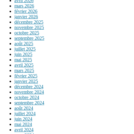
avril 2026
mars 2026
février 2026
janvier 2026
décembre 2025
novembre 2025
octobre 2025
septembre 2025
août 2025
juillet 2025
juin 2025
mai 2025
avril 2025
mars 2025
février 2025
janvier 2025
décembre 2024
novembre 2024
octobre 2024
septembre 2024
août 2024
juillet 2024
juin 2024
mai 2024
avril 2024