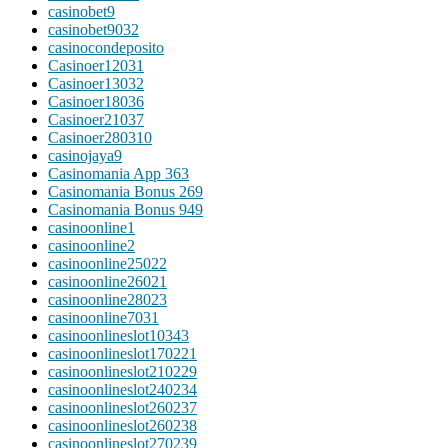
casinobet9
casinobet9032
casinocondeposito
Casinoer12031
Casinoer13032
Casinoer18036
Casinoer21037
Casinoer280310
casinojaya9
Casinomania App 363
Casinomania Bonus 269
Casinomania Bonus 949
casinoonline1
casinoonline2
casinoonline25022
casinoonline26021
casinoonline28023
casinoonline7031
casinoonlineslot10343
casinoonlineslot170221
casinoonlineslot210229
casinoonlineslot240234
casinoonlineslot260237
casinoonlineslot260238
casinoonlineslot270239