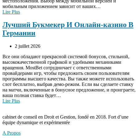
местоположения. Выбор между мобильной версией и
мобильным приложением зависит от ваших…
Lire Plus
Лучший Букмекер И Онлайн-казино В
Германии
2 juillet 2026
Все они обладают прекрасной системой бонусов, стильной,
высококачественной графикой и удобными механиками
вращения. MostBet сотрудничает с ответственными
провайдерами игр, чтобы предложить своим пользователям
программы высшего качества. Вы также можете использовать
слот бесплатно, выбрав демо-режим. Если вы сделаете ставку
на матчи, включенные в бонусное предложение, и проиграете,
ваша полная ставка будет…
Lire Plus
cabinet de conseil en Droit et Gestion, fondé en 2018. Fort d’une
équipe dynamique et expérimentée
A Propos