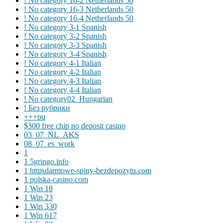
! No category 16-2 Netherlands 50
! No category 16-3 Netherlands 50
! No category 16-4 Netherlands 50
! No category 3-1 Spanish
! No category 3-2 Spanish
! No category 3-3 Spanish
! No category 3-4 Spanish
! No category 4-1 Italian
! No category 4-2 Italian
! No category 4-3 Italian
! No category 4-4 Italian
! No category02_Hungarian
! Без рубрики
+++pu
$300 free chip no deposit casino
03_07_NL_AKS
08_07_es_work
1
1 5gringo.info
1 httpsdarmowe-spiny-bezdepozytu.com
1 polska-casino.com
1 Win 18
1 Win 23
1 Win 330
1 Win 617