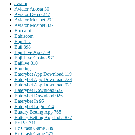
aviator
Aviator Aposta 30
Aviator Demo 247
Aviator Mostbet 292
Aviator Mostbet 827
Baccarat
Bahiscom
Baji 417
Baji 898
Baji Live App 759
Baji Live Casino 971
Bajilive 810
Banking
Baterybet App Download 119
Baterybet App Download 734
Baterybet App Download 921
Baterybet Download 622
Baterybet Download 926
Baterybet In 95
Baterybet Login 554
Battery Betting App 765
Battery Betting App India 877
Bc Bet 711
Bc Crash Game 339
Bc Crash Game 575