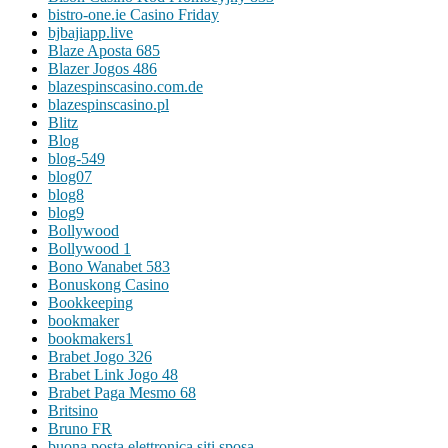
bistro-one.ie Casino Friday
bjbajiapp.live
Blaze Aposta 685
Blazer Jogos 486
blazespinscasino.com.de
blazespinscasino.pl
Blitz
Blog
blog-549
blog07
blog8
blog9
Bollywood
Bollywood 1
Bono Wanabet 583
Bonuskong Casino
Bookkeeping
bookmaker
bookmakers1
Brabet Jogo 326
Brabet Link Jogo 48
Brabet Paga Mesmo 68
Britsino
Bruno FR
buona posta elettronica siti sposa