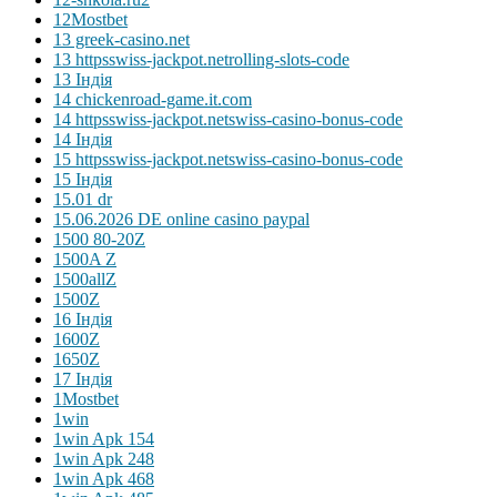
12Mostbet
13 greek-casino.net
13 httpsswiss-jackpot.netrolling-slots-code
13 Індія
14 chickenroad-game.it.com
14 httpsswiss-jackpot.netswiss-casino-bonus-code
14 Індія
15 httpsswiss-jackpot.netswiss-casino-bonus-code
15 Індія
15.01 dr
15.06.2026 DE online casino paypal
1500 80-20Z
1500A Z
1500allZ
1500Z
16 Індія
1600Z
1650Z
17 Індія
1Mostbet
1win
1win Apk 154
1win Apk 248
1win Apk 468