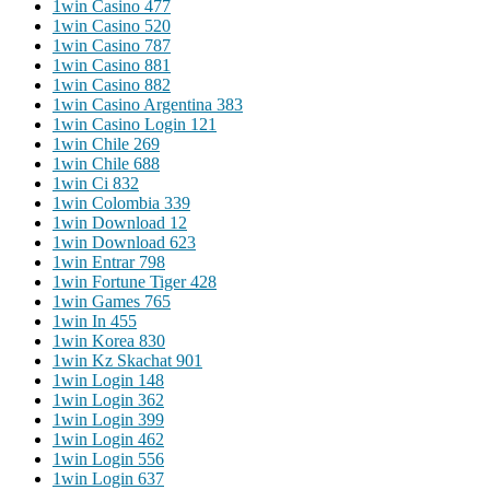
1win Casino 477
1win Casino 520
1win Casino 787
1win Casino 881
1win Casino 882
1win Casino Argentina 383
1win Casino Login 121
1win Chile 269
1win Chile 688
1win Ci 832
1win Colombia 339
1win Download 12
1win Download 623
1win Entrar 798
1win Fortune Tiger 428
1win Games 765
1win In 455
1win Korea 830
1win Kz Skachat 901
1win Login 148
1win Login 362
1win Login 399
1win Login 462
1win Login 556
1win Login 637