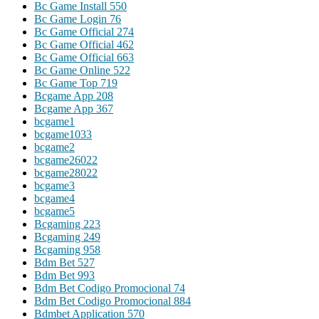
Bc Game Install 550
Bc Game Login 76
Bc Game Official 274
Bc Game Official 462
Bc Game Official 663
Bc Game Online 522
Bc Game Top 719
Bcgame App 208
Bcgame App 367
bcgame1
bcgame1033
bcgame2
bcgame26022
bcgame28022
bcgame3
bcgame4
bcgame5
Bcgaming 223
Bcgaming 249
Bcgaming 958
Bdm Bet 527
Bdm Bet 993
Bdm Bet Codigo Promocional 74
Bdm Bet Codigo Promocional 884
Bdmbet Application 570