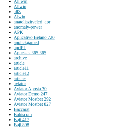
All win
Allwin
allZ
Alwin
anatoliazirveleri_apr
anomaly-power
APK
Aplicativo Betano 720
applickgamed
aprIPL
Apuestas 365 365
archive
article
article11
article12
articles
aviator
Aviator Aposta 30
Aviator Demo 247
Aviator Mostbet 292
Aviator Mostbet 827
Baccarat
Bahiscom
Baji 417
Baji 898