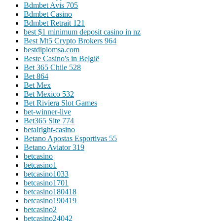
Bdmbet Avis 705
Bdmbet Casino
Bdmbet Retrait 121
best $1 minimum deposit casino in nz
Best Mt5 Crypto Brokers 964
bestdiplomsa.com
Beste Casino's in België
Bet 365 Chile 528
Bet 864
Bet Mex
Bet Mexico 532
Bet Riviera Slot Games
bet-winner-live
Bet365 Site 774
betalright-casino
Betano Apostas Esportivas 55
Betano Aviator 319
betcasino
betcasino1
betcasino1033
betcasino1701
betcasino180418
betcasino190419
betcasino2
betcasino24042