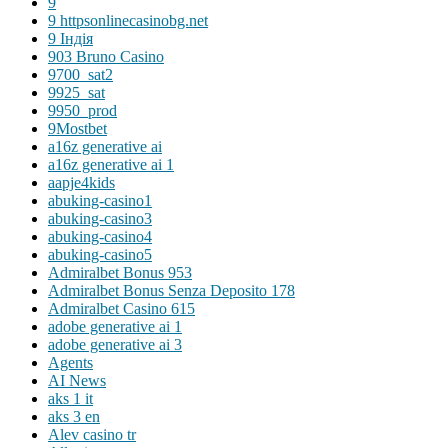
9
9 httpsonlinecasinobg.net
9 Індія
903 Bruno Casino
9700_sat2
9925_sat
9950_prod
9Mostbet
a16z generative ai
a16z generative ai 1
aapje4kids
abuking-casino1
abuking-casino3
abuking-casino4
abuking-casino5
Admiralbet Bonus 953
Admiralbet Bonus Senza Deposito 178
Admiralbet Casino 615
adobe generative ai 1
adobe generative ai 3
Agents
AI News
aks 1 it
aks 3 en
Alev casino tr