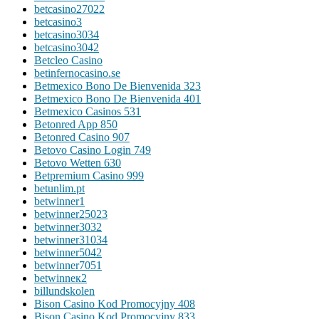
betcasino27022
betcasino3
betcasino3034
betcasino3042
Betcleo Casino
betinfernocasino.se
Betmexico Bono De Bienvenida 323
Betmexico Bono De Bienvenida 401
Betmexico Casinos 531
Betonred App 850
Betonred Casino 907
Betovo Casino Login 749
Betovo Wetten 630
Betpremium Casino 999
betunlim.pt
betwinner1
betwinner25023
betwinner3032
betwinner31034
betwinner5042
betwinner7051
betwinneк2
billundskolen
Bison Casino Kod Promocyjny 408
Bison Casino Kod Promocyjny 833