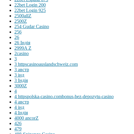
22bet Login 200
22bet Login 925
2500allZ
2500Z
254 Gudar Casino
256
26
26 Індія
2999A Z
2casino
3
3 httpscasinoauslandschweiz.com
3 австр
3 інд
3 Індія
3000Z
4
4 httpspolska-casino.combonus-bez-depozytu-casino
4 австр
4 інд
4 Індія
4000 ancorZ
426
479