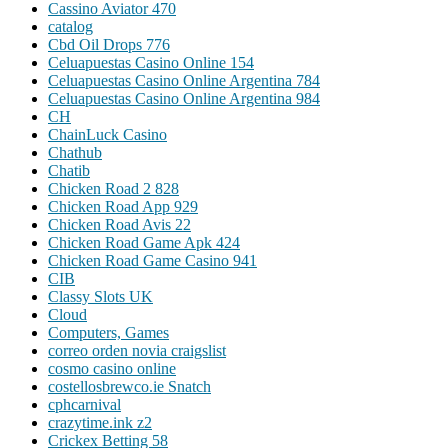
Cassino Aviator 470
catalog
Cbd Oil Drops 776
Celuapuestas Casino Online 154
Celuapuestas Casino Online Argentina 784
Celuapuestas Casino Online Argentina 984
CH
ChainLuck Casino
Chathub
Chatib
Chicken Road 2 828
Chicken Road App 929
Chicken Road Avis 22
Chicken Road Game Apk 424
Chicken Road Game Casino 941
CIB
Classy Slots UK
Cloud
Computers, Games
correo orden novia craigslist
cosmo casino online
costellosbrewco.ie Snatch
cphcarnival
crazytime.ink z2
Crickex Betting 58