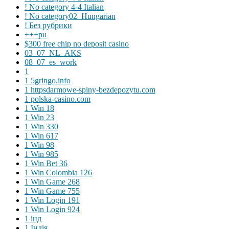
! No category 4-4 Italian
! No category02_Hungarian
! Без рубрики
+++pu
$300 free chip no deposit casino
03_07_NL_AKS
08_07_es_work
1
1 5gringo.info
1 httpsdarmowe-spiny-bezdepozytu.com
1 polska-casino.com
1 Win 18
1 Win 23
1 Win 330
1 Win 617
1 Win 98
1 Win 985
1 Win Bet 36
1 Win Colombia 126
1 Win Game 268
1 Win Game 755
1 Win Login 191
1 Win Login 924
1 інд
1 Індія