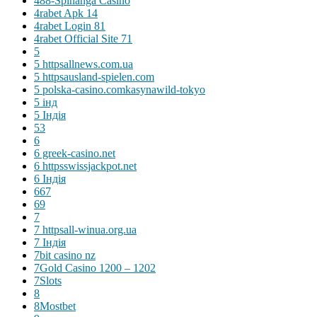
488-Spinanga Casino
4rabet Apk 14
4rabet Login 81
4rabet Official Site 71
5
5 httpsallnews.com.ua
5 httpsausland-spielen.com
5 polska-casino.comkasynawild-tokyo
5 інд
5 Індія
53
6
6 greek-casino.net
6 httpsswissjackpot.net
6 Індія
667
69
7
7 httpsall-winua.org.ua
7 Індія
7bit casino nz
7Gold Casino 1200 – 1202
7Slots
8
8Mostbet