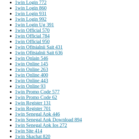
1win Login 772
1win Login 860
1win Login 931
1win Login 992
1win Login Ug 391
1win Official 570
1win Official 784
1win Official 950
1win Ofitsialnii Sait 431
1win Ofitsialnii Sait 636
1win Onlain 546
1win Online 145
1win Online 263
1win Online 400
1win Online 443
1win Online 93
1win Promo Code 577
1win Promo Code 62
1win Register 131
1win Register 701
1win Senegal Apk 446
1win Senegal Apk Download 894
1win Senegal Apk Ios 272
1win Site 414
1win Skachat 820