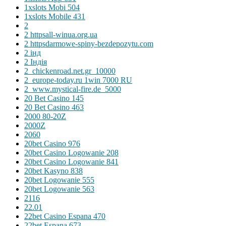
1xslots Mobi 504
1xslots Mobile 431
2
2 httpsall-winua.org.ua
2 httpsdarmowe-spiny-bezdepozytu.com
2 інд
2 Індія
2_chickenroad.net.gr_10000
2_europe-today.ru 1win 7000 RU
2_www.mystical-fire.de_5000
20 Bet Casino 145
20 Bet Casino 463
2000 80-20Z
2000Z
2060
20bet Casino 976
20bet Casino Logowanie 208
20bet Casino Logowanie 841
20bet Kasyno 838
20bet Logowanie 555
20bet Logowanie 563
2116
22.01
22bet Casino Espana 470
22bet Espana 673