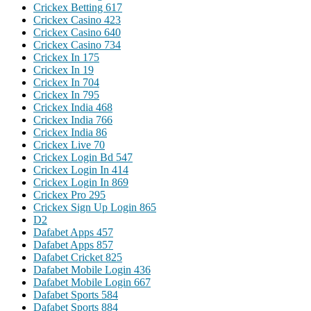
Crickex Betting 617
Crickex Casino 423
Crickex Casino 640
Crickex Casino 734
Crickex In 175
Crickex In 19
Crickex In 704
Crickex In 795
Crickex India 468
Crickex India 766
Crickex India 86
Crickex Live 70
Crickex Login Bd 547
Crickex Login In 414
Crickex Login In 869
Crickex Pro 295
Crickex Sign Up Login 865
D2
Dafabet Apps 457
Dafabet Apps 857
Dafabet Cricket 825
Dafabet Mobile Login 436
Dafabet Mobile Login 667
Dafabet Sports 584
Dafabet Sports 884