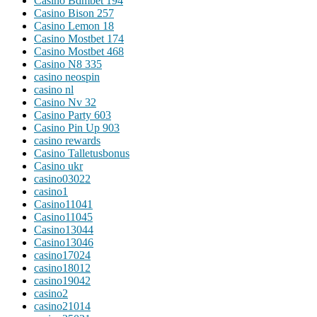
Casino Bdmbet 194
Casino Bison 257
Casino Lemon 18
Casino Mostbet 174
Casino Mostbet 468
Casino N8 335
casino neospin
casino nl
Casino Nv 32
Casino Party 603
Casino Pin Up 903
casino rewards
Casino Talletusbonus
Casino ukr
casino03022
casino1
Casino11041
Casino11045
Casino13044
Casino13046
casino17024
casino18012
casino19042
casino2
casino21014