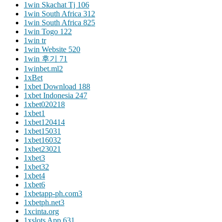
1win Skachat Tj 106
1win South Africa 312
1win South Africa 825
1win Togo 122
1win tr
1win Website 520
1win 후기 71
1winbet.ml2
1xBet
1xbet Download 188
1xbet Indonesia 247
1xbet020218
1xbet1
1xbet120414
1xbet15031
1xbet16032
1xbet23021
1xbet3
1xbet32
1xbet4
1xbet6
1xbetapp-ph.com3
1xbetph.net3
1xcinta.org
1xslots App 631