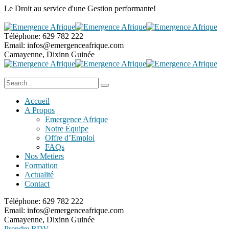
Le Droit au service
d'une Gestion performante!
Téléphone:
629 782 222
Email:
infos@emergenceafrique.com
Camayenne, Dixinn
Guinée
Accueil
A Propos
Emergence Afrique
Notre Équipe
Offre d’Emploi
FAQs
Nos Metiers
Formation
Actualité
Contact
Téléphone:
629 782 222
Email:
infos@emergenceafrique.com
Camayenne, Dixinn
Guinée
Prendre RDV