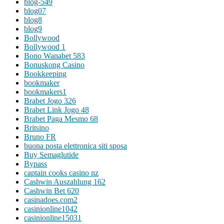
blog-549
blog07
blog8
blog9
Bollywood
Bollywood 1
Bono Wanabet 583
Bonuskong Casino
Bookkeeping
bookmaker
bookmakers1
Brabet Jogo 326
Brabet Link Jogo 48
Brabet Paga Mesmo 68
Britsino
Bruno FR
buona posta elettronica siti sposa
Buy Semaglutide
Bypass
captain cooks casino nz
Cashwin Auszahlung 162
Cashwin Bet 620
casinadoes.com2
casinionline1042
casinionline15031