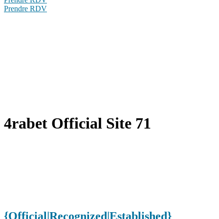
Prendre RDV
4rabet Official Site 71
{Official|Recognized|Established}