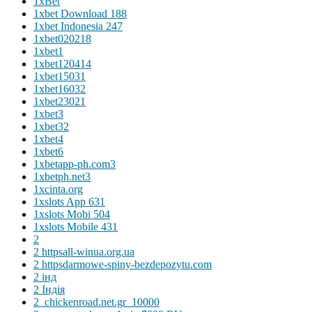
1xBet
1xbet Download 188
1xbet Indonesia 247
1xbet020218
1xbet1
1xbet120414
1xbet15031
1xbet16032
1xbet23021
1xbet3
1xbet32
1xbet4
1xbet6
1xbetapp-ph.com3
1xbetph.net3
1xcinta.org
1xslots App 631
1xslots Mobi 504
1xslots Mobile 431
2
2 httpsall-winua.org.ua
2 httpsdarmowe-spiny-bezdepozytu.com
2 інд
2 Індія
2_chickenroad.net.gr_10000