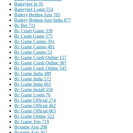
Baterybet In 95
Baterybet Login 554
Battery Betting App 765
Battery Betting App India 877
Bc Bet 711
Bc Crash Game 339
Bc Crash Game 575
Bc Game Casino 391
Bc Game Casino 491
Bc Game Casino 53
Bc Game Crash Online 157
Bc Game Crash Online 367
Bc Game Crash Online 545
Bc Game India 389
Bc Game India 572
Bc Game India 665
Bc Game Install 550
Bc Game Login 76
Bc Game Official 274
Bc Game Official 462
Bc Game Official 663
Bc Game Online 522
Bc Game Top 719
Bcgame App 208
Bcgame App 367