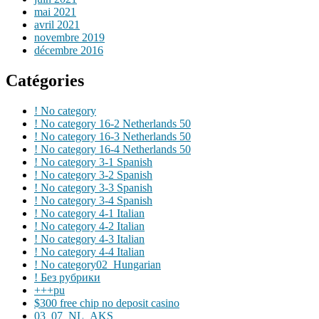
mai 2021
avril 2021
novembre 2019
décembre 2016
Catégories
! No category
! No category 16-2 Netherlands 50
! No category 16-3 Netherlands 50
! No category 16-4 Netherlands 50
! No category 3-1 Spanish
! No category 3-2 Spanish
! No category 3-3 Spanish
! No category 3-4 Spanish
! No category 4-1 Italian
! No category 4-2 Italian
! No category 4-3 Italian
! No category 4-4 Italian
! No category02_Hungarian
! Без рубрики
+++pu
$300 free chip no deposit casino
03_07_NL_AKS