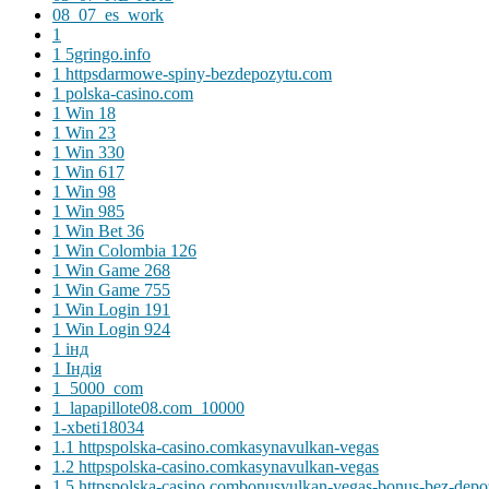
08_07_es_work
1
1 5gringo.info
1 httpsdarmowe-spiny-bezdepozytu.com
1 polska-casino.com
1 Win 18
1 Win 23
1 Win 330
1 Win 617
1 Win 98
1 Win 985
1 Win Bet 36
1 Win Colombia 126
1 Win Game 268
1 Win Game 755
1 Win Login 191
1 Win Login 924
1 інд
1 Індія
1_5000_com
1_lapapillote08.com_10000
1-xbeti18034
1.1 httpspolska-casino.comkasynavulkan-vegas
1.2 httpspolska-casino.comkasynavulkan-vegas
1.5 httpspolska-casino.combonusvulkan-vegas-bonus-bez-depo