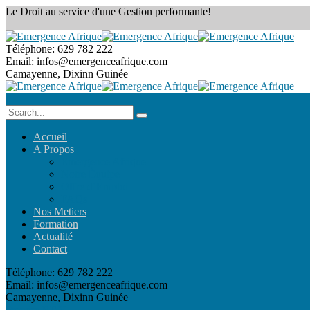
Le Droit au service
d'une Gestion performante!
Téléphone:
629 782 222
Email:
infos@emergenceafrique.com
Camayenne, Dixinn
Guinée
Accueil
A Propos
Emergence Afrique
Notre Équipe
Offre d’Emploi
FAQs
Nos Metiers
Formation
Actualité
Contact
Téléphone:
629 782 222
Email:
infos@emergenceafrique.com
Camayenne, Dixinn
Guinée
Prendre RDV