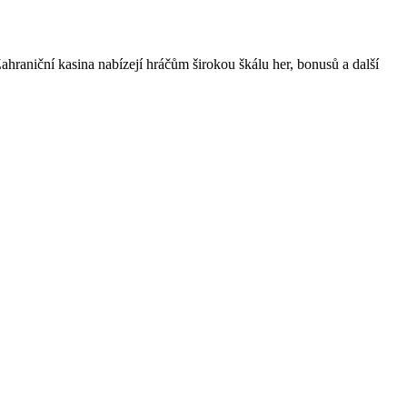
Zahraniční kasina nabízejí hráčům širokou škálu her, bonusů a další