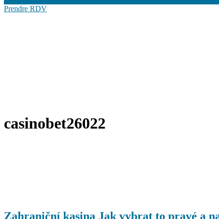
Prendre RDV
casinobet26022
Zahraniční kasina Jak vybrat to pravé a na