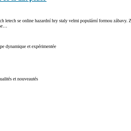
ích letech se online hazardní hry staly velmi populární formou zábavy. 
 se…
uipe dynamique et expérimentée
ualités et nouveautés