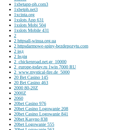
1xbetapp-ph.com3
1xbetph.net3
1xcinta.org
1xslots App 631
1xslots Mobi 504
1xslots Mobile 431
2
2 httpsall-winua.org.ua
2 httpsdarmowe-spiny-bezdepozytu.com
2 інд
2 Індія
2_chickenroad.net.gr_10000
2_europe-today.ru 1win 7000 RU
2_www.mystical-fire.de_5000
20 Bet Casino 145
20 Bet Casino 463
2000 80-20Z
2000Z
2060
20bet Casino 976
20bet Casino Logowanie 208
20bet Casino Logowanie 841
20bet Kasyno 838
20bet Logowanie 555
20bet Logowanie 563