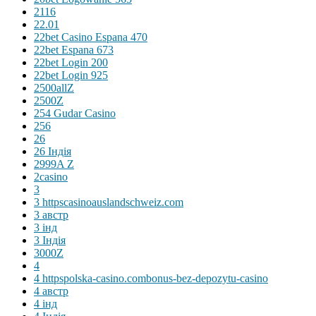
2116
22.01
22bet Casino Espana 470
22bet Espana 673
22bet Login 200
22bet Login 925
2500allZ
2500Z
254 Gudar Casino
256
26
26 Індія
2999A Z
2casino
3
3 httpscasinoauslandschweiz.com
3 австр
3 інд
3 Індія
3000Z
4
4 httpspolska-casino.combonus-bez-depozytu-casino
4 австр
4 інд