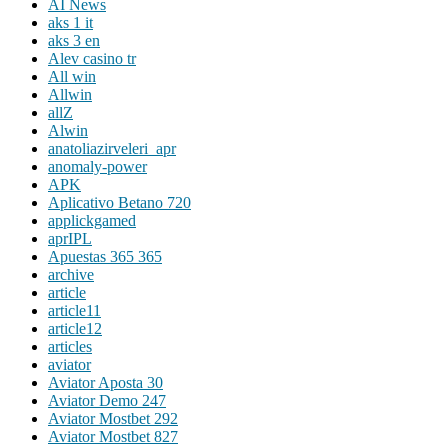
AI News
aks 1 it
aks 3 en
Alev casino tr
All win
Allwin
allZ
Alwin
anatoliazirveleri_apr
anomaly-power
APK
Aplicativo Betano 720
applickgamed
aprIPL
Apuestas 365 365
archive
article
article11
article12
articles
aviator
Aviator Aposta 30
Aviator Demo 247
Aviator Mostbet 292
Aviator Mostbet 827