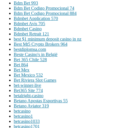
Bdm Bet 993
Bdm Bet Codigo Promocional 74
Bdm Bet Codigo Promocional 884
Bdmbet Application 570
Bdmbet Avis 705
Bdmbet Casino
Bdmbet Retrait 121
best $1 minimum deposit casino in nz
Best Mt5 Crypto Brokers 964
bestdiplomsa.com
Beste Casino's in België
Bet 365 Chile 528
Bet 864
Bet Mex
Bet Mexico 532
Bet Riviera Slot Games
bet-winner-live
Bet365 Site 774
betalright-casino
Betano Apostas Esportivas 55
Betano Aviator 319
betcasino
betcasino1
betcasino1033
betcasino1701