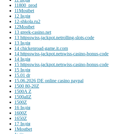
11800_prod
11Mostbet
12 Індія
12-shkola.ru2
12Mostbet
13 greek-casino.net
13 httpsswiss-jackpot.netrolling-slots-code
13 Індія
14 chickenroad-game.it.com
14 httpsswiss-jackpot.netswiss-casino-bonus-code
14 Індія
15 httpsswiss-jackpot.netswiss-casino-bonus-code
15 Індія
15.01 dr
15.06.2026 DE online casino paypal
1500 80-20Z
1500A Z
1500allZ
1500Z
16 Індія
1600Z
1650Z
17 Індія
1Mostbet