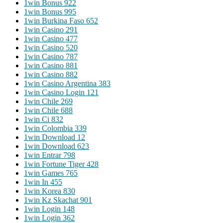
1win Bonus 922
1win Bonus 995
1win Burkina Faso 652
1win Casino 291
1win Casino 477
1win Casino 520
1win Casino 787
1win Casino 881
1win Casino 882
1win Casino Argentina 383
1win Casino Login 121
1win Chile 269
1win Chile 688
1win Ci 832
1win Colombia 339
1win Download 12
1win Download 623
1win Entrar 798
1win Fortune Tiger 428
1win Games 765
1win In 455
1win Korea 830
1win Kz Skachat 901
1win Login 148
1win Login 362