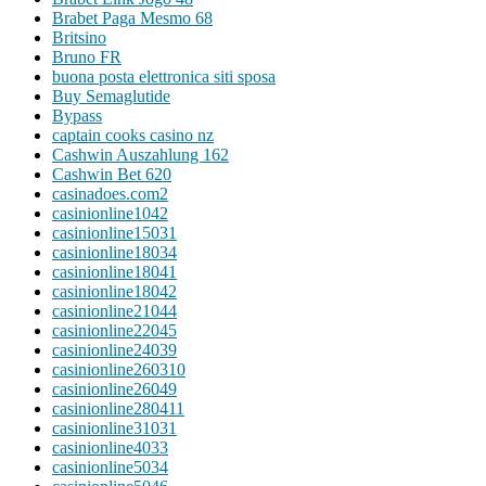
Brabet Paga Mesmo 68
Britsino
Bruno FR
buona posta elettronica siti sposa
Buy Semaglutide
Bypass
captain cooks casino nz
Cashwin Auszahlung 162
Cashwin Bet 620
casinadoes.com2
casinionline1042
casinionline15031
casinionline18034
casinionline18041
casinionline18042
casinionline21044
casinionline22045
casinionline24039
casinionline260310
casinionline26049
casinionline280411
casinionline31031
casinionline4033
casinionline5034