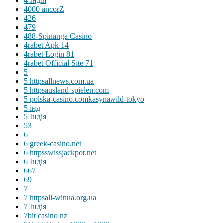
4 Індія
4000 ancorZ
426
479
488-Spinanga Casino
4rabet Apk 14
4rabet Login 81
4rabet Official Site 71
5
5 httpsallnews.com.ua
5 httpsausland-spielen.com
5 polska-casino.comkasynawild-tokyo
5 інд
5 Індія
53
6
6 greek-casino.net
6 httpsswissjackpot.net
6 Індія
667
69
7
7 httpsall-winua.org.ua
7 Індія
7bit casino nz