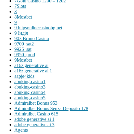
7Gold Casino 1200 – 1202
7Slots
8
8Mostbet
9
9 httpsonlinecasinobg.net
9 Індія
903 Bruno Casino
9700_sat2
9925_sat
9950_prod
9Mostbet
a16z generative ai
a16z generative ai 1
aapje4kids
abuking-casino1
abuking-casino3
abuking-casino4
abuking-casino5
Admiralbet Bonus 953
Admiralbet Bonus Senza Deposito 178
Admiralbet Casino 615
adobe generative ai 1
adobe generative ai 3
Agents