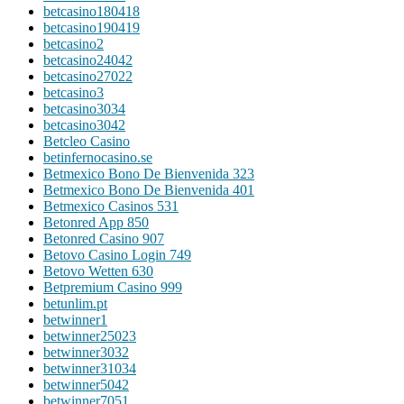
betcasino180418
betcasino190419
betcasino2
betcasino24042
betcasino27022
betcasino3
betcasino3034
betcasino3042
Betcleo Casino
betinfernocasino.se
Betmexico Bono De Bienvenida 323
Betmexico Bono De Bienvenida 401
Betmexico Casinos 531
Betonred App 850
Betonred Casino 907
Betovo Casino Login 749
Betovo Wetten 630
Betpremium Casino 999
betunlim.pt
betwinner1
betwinner25023
betwinner3032
betwinner31034
betwinner5042
betwinner7051