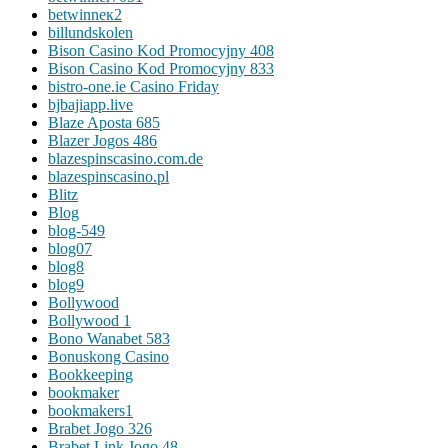
betwinneк2
billundskolen
Bison Casino Kod Promocyjny 408
Bison Casino Kod Promocyjny 833
bistro-one.ie Casino Friday
bjbajiapp.live
Blaze Aposta 685
Blazer Jogos 486
blazespinscasino.com.de
blazespinscasino.pl
Blitz
Blog
blog-549
blog07
blog8
blog9
Bollywood
Bollywood 1
Bono Wanabet 583
Bonuskong Casino
Bookkeeping
bookmaker
bookmakers1
Brabet Jogo 326
Brabet Link Jogo 48