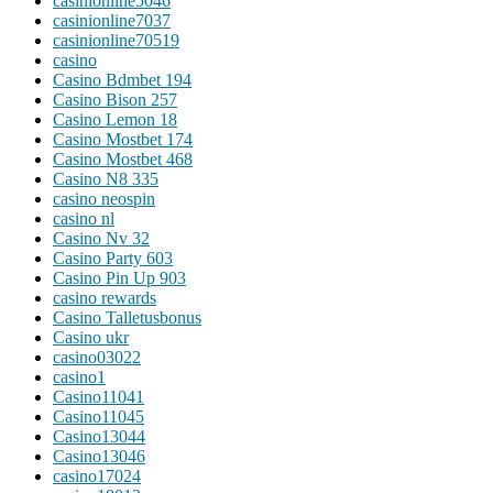
casinionline5046
casinionline7037
casinionline70519
casino
Casino Bdmbet 194
Casino Bison 257
Casino Lemon 18
Casino Mostbet 174
Casino Mostbet 468
Casino N8 335
casino neospin
casino nl
Casino Nv 32
Casino Party 603
Casino Pin Up 903
casino rewards
Casino Talletusbonus
Casino ukr
casino03022
casino1
Casino11041
Casino11045
Casino13044
Casino13046
casino17024