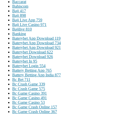
Baccarat
Bahiscom
Baji 417
Baji 898
Baji Live App 759
Baji Live Casino 971
Bajilive 810
Banking
Baterybet App Download 119
Baterybet App Download 734
Baterybet App Download 921
Baterybet Download 622
Baterybet Download 926
Baterybet In 95
Baterybet Login 554
Battery Betting App 765
Battery Betting App India 877
Bc Bet 711
Bc Crash Game 339
Bc Crash Game 575
Bc Game Casino 391
Bc Game Casino 491
Bc Game Casino 53
Bc Game Crash Online 157
Bc Game Crash Online 367