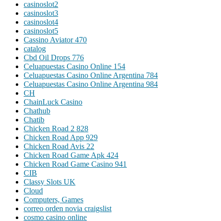
casinoslot2
casinoslot3
casinoslot4
casinoslot5
Cassino Aviator 470
catalog
Cbd Oil Drops 776
Celuapuestas Casino Online 154
Celuapuestas Casino Online Argentina 784
Celuapuestas Casino Online Argentina 984
CH
ChainLuck Casino
Chathub
Chatib
Chicken Road 2 828
Chicken Road App 929
Chicken Road Avis 22
Chicken Road Game Apk 424
Chicken Road Game Casino 941
CIB
Classy Slots UK
Cloud
Computers, Games
correo orden novia craigslist
cosmo casino online