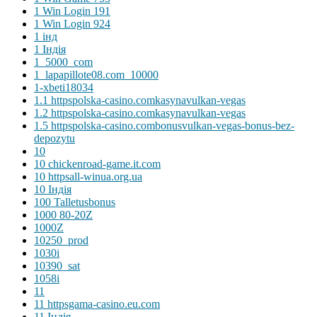
1 Win Login 191
1 Win Login 924
1 інд
1 Індія
1_5000_com
1_lapapillote08.com_10000
1-xbeti18034
1.1 httpspolska-casino.comkasynavulkan-vegas
1.2 httpspolska-casino.comkasynavulkan-vegas
1.5 httpspolska-casino.combonusvulkan-vegas-bonus-bez-
depozytu
10
10 chickenroad-game.it.com
10 httpsall-winua.org.ua
10 Індія
100 Talletusbonus
1000 80-20Z
1000Z
10250_prod
1030i
10390_sat
1058i
11
11 httpsgama-casino.eu.com
11 Індія