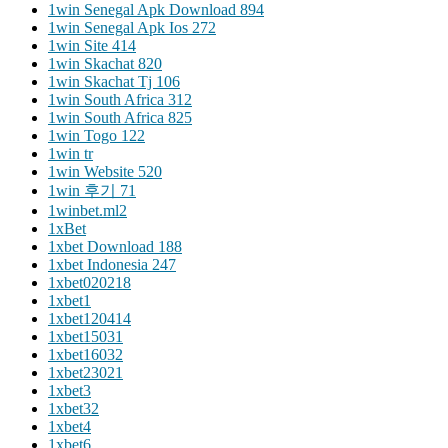
1win Senegal Apk Download 894
1win Senegal Apk Ios 272
1win Site 414
1win Skachat 820
1win Skachat Tj 106
1win South Africa 312
1win South Africa 825
1win Togo 122
1win tr
1win Website 520
1win 후기 71
1winbet.ml2
1xBet
1xbet Download 188
1xbet Indonesia 247
1xbet020218
1xbet1
1xbet120414
1xbet15031
1xbet16032
1xbet23021
1xbet3
1xbet32
1xbet4
1xbet6