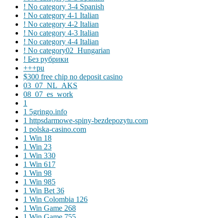
! No category 3-4 Spanish
! No category 4-1 Italian
! No category 4-2 Italian
! No category 4-3 Italian
! No category 4-4 Italian
! No category02_Hungarian
! Без рубрики
+++pu
$300 free chip no deposit casino
03_07_NL_AKS
08_07_es_work
1
1 5gringo.info
1 httpsdarmowe-spiny-bezdepozytu.com
1 polska-casino.com
1 Win 18
1 Win 23
1 Win 330
1 Win 617
1 Win 98
1 Win 985
1 Win Bet 36
1 Win Colombia 126
1 Win Game 268
1 Win Game 755