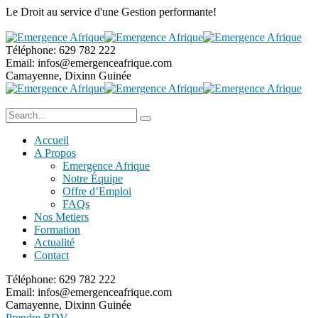
Le Droit au service
d'une Gestion performante!
Téléphone:
629 782 222
Email:
infos@emergenceafrique.com
Camayenne, Dixinn
Guinée
Accueil
A Propos
Emergence Afrique
Notre Équipe
Offre d’Emploi
FAQs
Nos Metiers
Formation
Actualité
Contact
Téléphone:
629 782 222
Email:
infos@emergenceafrique.com
Camayenne, Dixinn
Guinée
Prendre RDV