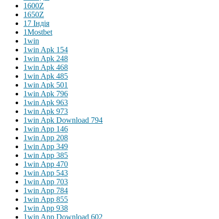
1600Z
1650Z
17 Індія
1Mostbet
1win
1win Apk 154
1win Apk 248
1win Apk 468
1win Apk 485
1win Apk 501
1win Apk 796
1win Apk 963
1win Apk 973
1win Apk Download 794
1win App 146
1win App 208
1win App 349
1win App 385
1win App 470
1win App 543
1win App 703
1win App 784
1win App 855
1win App 938
1win App Download 602