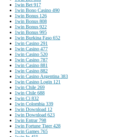
1win Bet 917
1win Bono Casino 490
1win Bonus 126
1win Bonus 808
1win Bonus 922
1win Bonus 995
1win Burkina Faso 652
1win Casino 291
1win Casino 477
1win Casino 520
1win Casino 787
1win Casino 881
1win Casino 882
1win Casino Argentina 383
1win Casino Login 121
1win Chile 269
1win Chile 688
1win Ci 832
1win Colombia 339
1win Download 12
1win Download 623
1win Entrar 798
1win Fortune Tiger 428
1win Games 765
1win In 455