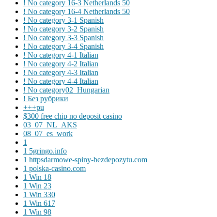
! No category 16-3 Netherlands 50
! No category 16-4 Netherlands 50
! No category 3-1 Spanish
! No category 3-2 Spanish
! No category 3-3 Spanish
! No category 3-4 Spanish
! No category 4-1 Italian
! No category 4-2 Italian
! No category 4-3 Italian
! No category 4-4 Italian
! No category02_Hungarian
! Без рубрики
+++pu
$300 free chip no deposit casino
03_07_NL_AKS
08_07_es_work
1
1 5gringo.info
1 httpsdarmowe-spiny-bezdepozytu.com
1 polska-casino.com
1 Win 18
1 Win 23
1 Win 330
1 Win 617
1 Win 98