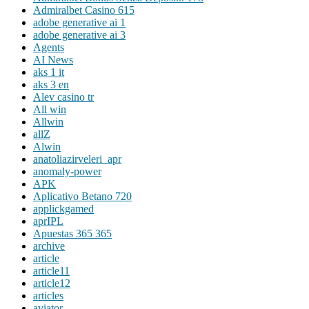
Admiralbet Casino 615
adobe generative ai 1
adobe generative ai 3
Agents
AI News
aks 1 it
aks 3 en
Alev casino tr
All win
Allwin
allZ
Alwin
anatoliazirveleri_apr
anomaly-power
APK
Aplicativo Betano 720
applickgamed
aprIPL
Apuestas 365 365
archive
article
article11
article12
articles
aviator