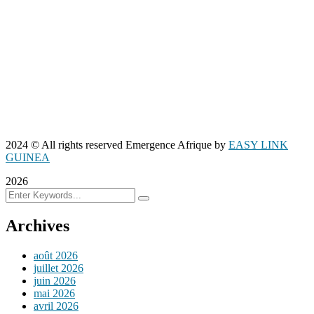
2024
© All rights reserved Emergence Afrique by
EASY LINK
GUINEA
2026
Archives
août 2026
juillet 2026
juin 2026
mai 2026
avril 2026