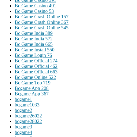
Bc Game Casino 391
Bc Game Casino 491
Bc Game Casino 53
Bc Game Crash Online 157
Bc Game Crash Online 367
Bc Game Crash Online 545
Bc Game India 389
Bc Game India 572
Bc Game India 665
Bc Game Install 550
Bc Game Login 76
Bc Game Official 274
Bc Game Official 462
Bc Game Official 663
Bc Game Online 522
Bc Game Top 719
Bcgame App 208
Bcgame App 367
bcgame1
bcgame1033
bcgame2
bcgame26022
bcgame28022
bcgame3
bcgame4