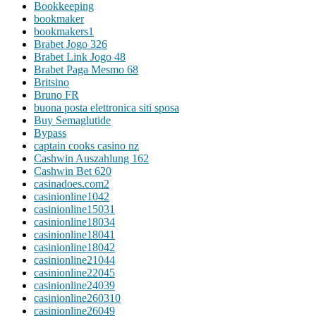
Bookkeeping
bookmaker
bookmakers1
Brabet Jogo 326
Brabet Link Jogo 48
Brabet Paga Mesmo 68
Britsino
Bruno FR
buona posta elettronica siti sposa
Buy Semaglutide
Bypass
captain cooks casino nz
Cashwin Auszahlung 162
Cashwin Bet 620
casinadoes.com2
casinionline1042
casinionline15031
casinionline18034
casinionline18041
casinionline18042
casinionline21044
casinionline22045
casinionline24039
casinionline260310
casinionline26049