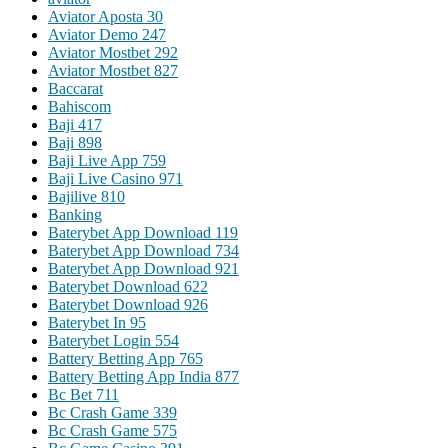
Aviator Aposta 30
Aviator Demo 247
Aviator Mostbet 292
Aviator Mostbet 827
Baccarat
Bahiscom
Baji 417
Baji 898
Baji Live App 759
Baji Live Casino 971
Bajilive 810
Banking
Baterybet App Download 119
Baterybet App Download 734
Baterybet App Download 921
Baterybet Download 622
Baterybet Download 926
Baterybet In 95
Baterybet Login 554
Battery Betting App 765
Battery Betting App India 877
Bc Bet 711
Bc Crash Game 339
Bc Crash Game 575