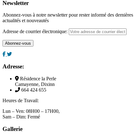
Newsletter
Abonnez-vous à notre newsletter pour rester informé des dernières
actualités et nouveautés
Adresse de courrier électronique:
Adresse:
Résidence la Perle
Camayenne, Dixinn
664 424 655
Heures de Travail:
Lun – Ven: 08H00 – 17H00,
Sam – Dim: Fermé
Gallerie