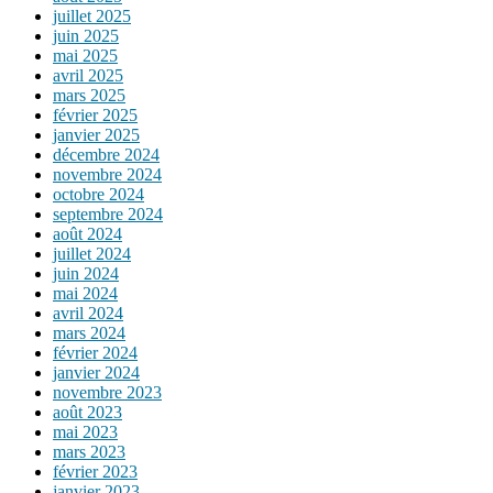
juillet 2025
juin 2025
mai 2025
avril 2025
mars 2025
février 2025
janvier 2025
décembre 2024
novembre 2024
octobre 2024
septembre 2024
août 2024
juillet 2024
juin 2024
mai 2024
avril 2024
mars 2024
février 2024
janvier 2024
novembre 2023
août 2023
mai 2023
mars 2023
février 2023
janvier 2023