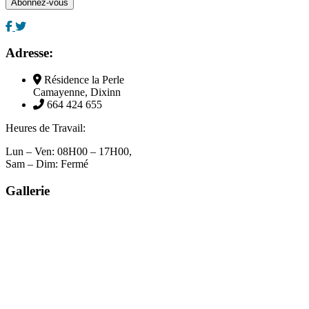
Adresse:
Résidence la Perle
Camayenne, Dixinn
664 424 655
Heures de Travail:
Lun – Ven: 08H00 – 17H00,
Sam – Dim: Fermé
Gallerie