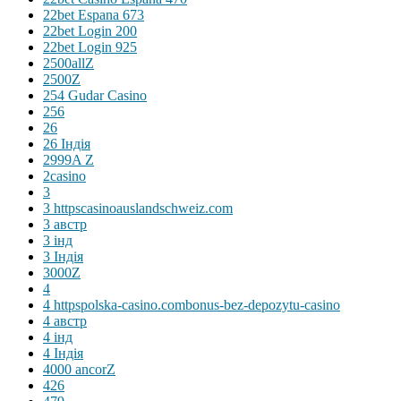
22bet Espana 673
22bet Login 200
22bet Login 925
2500allZ
2500Z
254 Gudar Casino
256
26
26 Індія
2999A Z
2casino
3
3 httpscasinoauslandschweiz.com
3 австр
3 інд
3 Індія
3000Z
4
4 httpspolska-casino.combonus-bez-depozytu-casino
4 австр
4 інд
4 Індія
4000 ancorZ
426