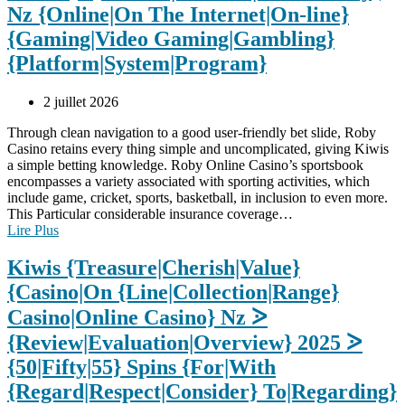
Nz {Online|On The Internet|On-line}
{Gaming|Video Gaming|Gambling}
{Platform|System|Program}
2 juillet 2026
Through clean navigation to a good user-friendly bet slide, Roby
Casino retains every thing simple and uncomplicated, giving Kiwis
a simple betting knowledge. Roby Online Casino’s sportsbook
encompasses a variety associated with sporting activities, which
include game, cricket, sports, basketball, in inclusion to even more.
This Particular considerable insurance coverage…
Lire Plus
Kiwis {Treasure|Cherish|Value}
{Casino|On {Line|Collection|Range}
Casino|Online Casino} Nz ᐷ
{Review|Evaluation|Overview} 2025 ᐷ
{50|Fifty|55} Spins {For|With
{Regard|Respect|Consider} To|Regarding}