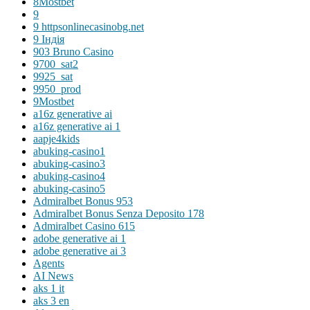
8Mostbet
9
9 httpsonlinecasinobg.net
9 Індія
903 Bruno Casino
9700_sat2
9925_sat
9950_prod
9Mostbet
a16z generative ai
a16z generative ai 1
aapje4kids
abuking-casino1
abuking-casino3
abuking-casino4
abuking-casino5
Admiralbet Bonus 953
Admiralbet Bonus Senza Deposito 178
Admiralbet Casino 615
adobe generative ai 1
adobe generative ai 3
Agents
AI News
aks 1 it
aks 3 en