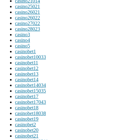
casino21014
casino25021
casino26021
casino26022
casino27022
casino28023
casino3
casino4
casino5
casinobet1
casinobet10033
casinobet11
casinobet12
casinobet13
casinobet14
casinobet14034
casinobet15035
casinobet17
casinobet17043
casinobet18
casinobet18038
casinobet19
casinobet2
casinobet20
casinobet21