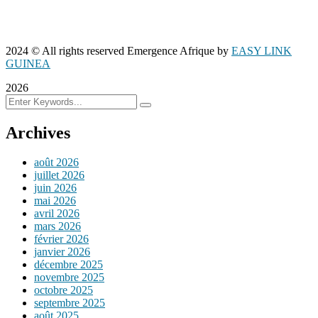
2024
© All rights reserved Emergence Afrique by
EASY LINK
GUINEA
2026
Archives
août 2026
juillet 2026
juin 2026
mai 2026
avril 2026
mars 2026
février 2026
janvier 2026
décembre 2025
novembre 2025
octobre 2025
septembre 2025
août 2025