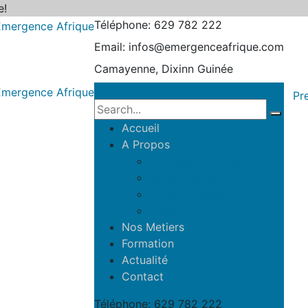
e!
Téléphone:
629 782 222
Email:
infos@emergenceafrique.com
Camayenne, Dixinn
Guinée
Pr
Accueil
A Propos
Emergence Afrique
Notre Équipe
Offre d’Emploi
FAQs
Nos Metiers
Formation
Actualité
Contact
Téléphone:
629 782 222