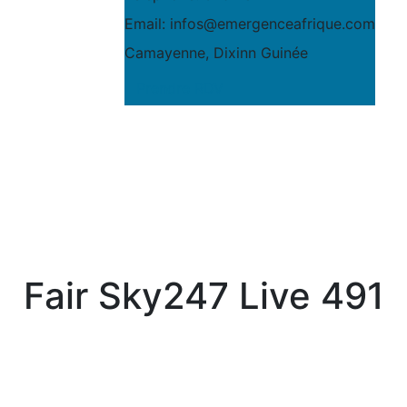
Email:
infos@emergenceafrique.com
Camayenne, Dixinn
Guinée
Prendre RDV
Fair Sky247 Live 491