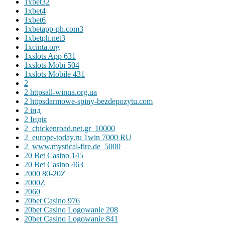
1xbet32
1xbet4
1xbet6
1xbetapp-ph.com3
1xbetph.net3
1xcinta.org
1xslots App 631
1xslots Mobi 504
1xslots Mobile 431
2
2 httpsall-winua.org.ua
2 httpsdarmowe-spiny-bezdepozytu.com
2 інд
2 Індія
2_chickenroad.net.gr_10000
2_europe-today.ru 1win 7000 RU
2_www.mystical-fire.de_5000
20 Bet Casino 145
20 Bet Casino 463
2000 80-20Z
2000Z
2060
20bet Casino 976
20bet Casino Logowanie 208
20bet Casino Logowanie 841