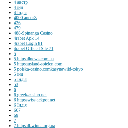
4 австр
4 інд
4 Індія
4000 ancorZ
426
479
488-Spinanga Casino
4rabet Apk 14
4rabet Login 81
4rabet Official Site 71
5
5 httpsallnews.com.ua
5 httpsausland-spielen.com
5 polska-casino.comkasynawild-tokyo
5 інд
5 Індія
53
6
6 greek-casino.net
6 httpsswissjackpot.net
6 Індія
667
69
7
7 httpsall-winua.org.ua