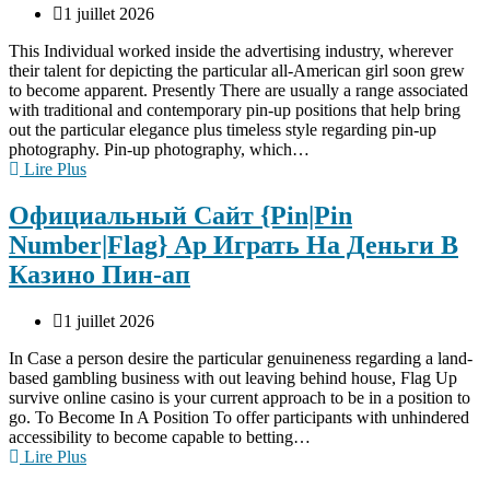
1 juillet 2026
This Individual worked inside the advertising industry, wherever
their talent for depicting the particular all-American girl soon grew
to become apparent. Presently There are usually a range associated
with traditional and contemporary pin-up positions that help bring
out the particular elegance plus timeless style regarding pin-up
photography. Pin-up photography, which…
Lire Plus
Официальный Сайт {Pin|Pin
Number|Flag} Ap Играть На Деньги В
Казино Пин-ап
1 juillet 2026
In Case a person desire the particular genuineness regarding a land-
based gambling business with out leaving behind house, Flag Up
survive online casino is your current approach to be in a position to
go. To Become In A Position To offer participants with unhindered
accessibility to become capable to betting…
Lire Plus