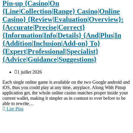
Pin-up {Casino|On
{Line|Collection|Range} Casino|Online
Casino} {Review|Evaluation|Overview}:
{Accurate|Precise|Correct}
{Information|Info|Details} {And|Plus|In
{Addition|Inclusion|Add-on} To}
{Expert|Professional|Specialist}
{Advice|Guidance|Suggestions}
1 juillet 2026
Each single online game is available on the two Google android and
iOS, thus you could play at any time, anyplace. Along With Pinup
application get, the whole online casino matches proper inside your
current wallet, making it simpler as in contrast to ever before to be
able to rewrite…
Lire Plus