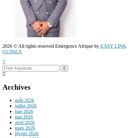
2026
© All rights reserved Emergence Afrique by
EASY LINK
GUINEA
Archives
août 2026
juillet 2026
juin 2026
mai 2026
avril 2026
mars 2026
février 2026