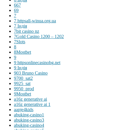
667
69
7
7 httpsall-winua.org.ua
7 Індія
7bit casino nz
7Gold Casino 1200 – 1202
7Slots
8
8Mostbet
9
9 httpsonlinecasinobg.net
9 Індія
903 Bruno Casino
9700_sat2
9925_sat
9950_prod
9Mostbet
a16z generative ai
a16z generative ai 1
aapje4kids
abuking-casino1
abuking-casino3
abuking-casino4