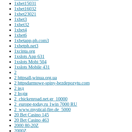
1xbet15031
1xbet16032
1xbet23021
1xbet3
1xbet32
1xbet4
1xbet6
1xbetapp-ph.com3
1xbetph.net3
1xcinta.org
1xslots App 631
1xslots Mobi 504
1xslots Mobile 431
2
2 httpsall-winua.org.ua
2 httpsdarmowe-spiny-bezdepozytu.com
2 інд
2 Індія
2_chickenroad.net.gr_10000
2_europe-today.ru 1win 7000 RU
2_www.mystical-fire.de_5000
20 Bet Casino 145
20 Bet Casino 463
2000 80-20Z
2000Z