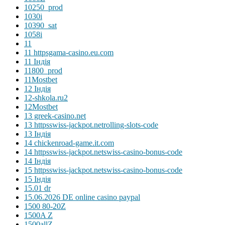
10250_prod
1030i
10390_sat
1058i
11
11 httpsgama-casino.eu.com
11 Індія
11800_prod
11Mostbet
12 Індія
12-shkola.ru2
12Mostbet
13 greek-casino.net
13 httpsswiss-jackpot.netrolling-slots-code
13 Індія
14 chickenroad-game.it.com
14 httpsswiss-jackpot.netswiss-casino-bonus-code
14 Індія
15 httpsswiss-jackpot.netswiss-casino-bonus-code
15 Індія
15.01 dr
15.06.2026 DE online casino paypal
1500 80-20Z
1500A Z
1500allZ