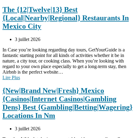
The {12|Twelve|13} Best
{Local|Nearby|Regional} Restaurants In
Mexico City
3 juillet 2026
In Case you’re looking regarding day tours, GetYourGuide is a
fantastic starting point for all kinds of activities whether it be in
nature, a city tour, or cooking class. When you’re looking with
regard to your own place especially to get a long-term stay, then
Airbnb is the perfect website…
Lire Plus
{New|Brand New|Fresh} Mexico
{Casinos|Internet Casinos|Gambling
Dens} Best {Gambling|Betting|Wagering}
Locations In Nm
3 juillet 2026