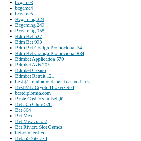
bcgame3
bcgame4
bcgame5
Bcgaming 223
Bcgaming 249
Bcgaming 958
Bdm Bet 527
Bdm Bet 993
Bdm Bet Codigo Promocional 74
Bdm Bet Codigo Promocional 884
Bdmbet Application 570
Bdmbet Avis 705
Bdmbet Casino
Bdmbet Retrait 121
best $1 minimum deposit casino in nz
Best Mt5 Crypto Brokers 964
bestdiplomsa.com
Beste Casino's in België
Bet 365 Chile 528
Bet 864
Bet Mex
Bet Mexico 532
Bet Riviera Slot Games
bet-winner-live
Bet365 Site 774