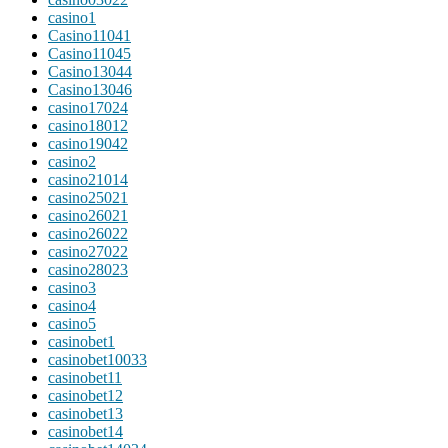
casino1
Casino11041
Casino11045
Casino13044
Casino13046
casino17024
casino18012
casino19042
casino2
casino21014
casino25021
casino26021
casino26022
casino27022
casino28023
casino3
casino4
casino5
casinobet1
casinobet10033
casinobet11
casinobet12
casinobet13
casinobet14