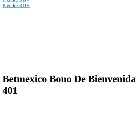
Prendre RDV
Betmexico Bono De Bienvenida
401