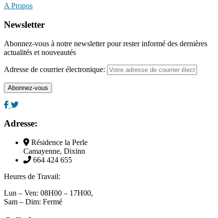
A Propos
Newsletter
Abonnez-vous à notre newsletter pour rester informé des dernières
actualités et nouveautés
Adresse de courrier électronique:
Adresse:
Résidence la Perle
Camayenne, Dixinn
664 424 655
Heures de Travail:
Lun – Ven: 08H00 – 17H00,
Sam – Dim: Fermé