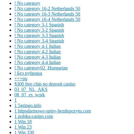
! No category
! No category 16-2 Netherlands 50
! No category 16-3 Netherlands 50
! No category 16-4 Netherlands 50
! No category 3-1 Spanish
! No category 3-2 Spanish
! No category 3-3 Spanish
! No category 3-4 Spanish
! No category 4-1 Italian
! No category 4-2 Italian
! No category 4-3 Italian
! No category 4-4 Italian
! No category02_Hungarian
! Без рубрики
+++pu
$300 free chip no deposit casino
03_07_NL_AKS
08_07_es_work
1
1 5gringo.info
1 httpsdarmowe-spiny-bezdepozytu.com
1 polska-casino.com
1 Win 18
1 Win 23
1 Win 330