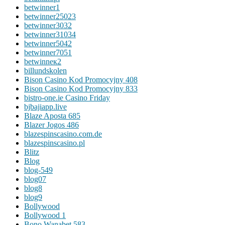
betwinner1
betwinner25023
betwinner3032
betwinner31034
betwinner5042
betwinner7051
betwinneк2
billundskolen
Bison Casino Kod Promocyjny 408
Bison Casino Kod Promocyjny 833
bistro-one.ie Casino Friday
bjbajiapp.live
Blaze Aposta 685
Blazer Jogos 486
blazespinscasino.com.de
blazespinscasino.pl
Blitz
Blog
blog-549
blog07
blog8
blog9
Bollywood
Bollywood 1
Bono Wanabet 583