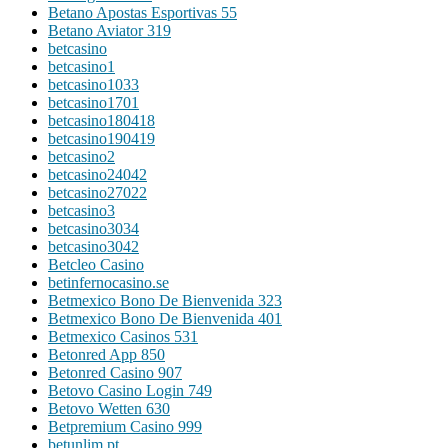
Betano Apostas Esportivas 55
Betano Aviator 319
betcasino
betcasino1
betcasino1033
betcasino1701
betcasino180418
betcasino190419
betcasino2
betcasino24042
betcasino27022
betcasino3
betcasino3034
betcasino3042
Betcleo Casino
betinfernocasino.se
Betmexico Bono De Bienvenida 323
Betmexico Bono De Bienvenida 401
Betmexico Casinos 531
Betonred App 850
Betonred Casino 907
Betovo Casino Login 749
Betovo Wetten 630
Betpremium Casino 999
betunlim.pt