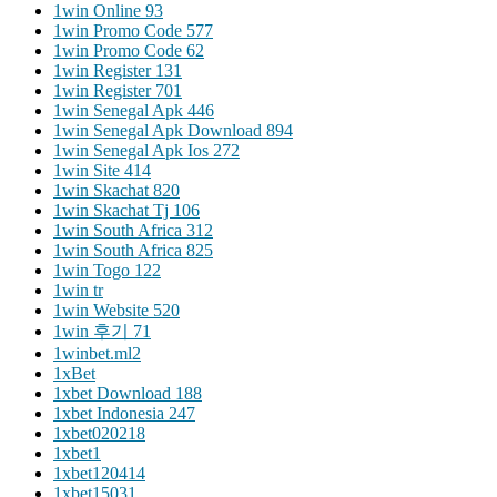
1win Online 93
1win Promo Code 577
1win Promo Code 62
1win Register 131
1win Register 701
1win Senegal Apk 446
1win Senegal Apk Download 894
1win Senegal Apk Ios 272
1win Site 414
1win Skachat 820
1win Skachat Tj 106
1win South Africa 312
1win South Africa 825
1win Togo 122
1win tr
1win Website 520
1win 후기 71
1winbet.ml2
1xBet
1xbet Download 188
1xbet Indonesia 247
1xbet020218
1xbet1
1xbet120414
1xbet15031