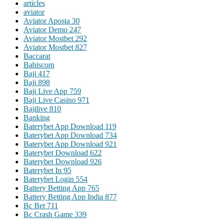
articles
aviator
Aviator Aposta 30
Aviator Demo 247
Aviator Mostbet 292
Aviator Mostbet 827
Baccarat
Bahiscom
Baji 417
Baji 898
Baji Live App 759
Baji Live Casino 971
Bajilive 810
Banking
Baterybet App Download 119
Baterybet App Download 734
Baterybet App Download 921
Baterybet Download 622
Baterybet Download 926
Baterybet In 95
Baterybet Login 554
Battery Betting App 765
Battery Betting App India 877
Bc Bet 711
Bc Crash Game 339