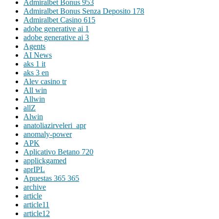
Admiralbet Bonus 953
Admiralbet Bonus Senza Deposito 178
Admiralbet Casino 615
adobe generative ai 1
adobe generative ai 3
Agents
AI News
aks 1 it
aks 3 en
Alev casino tr
All win
Allwin
allZ
Alwin
anatoliazirveleri_apr
anomaly-power
APK
Aplicativo Betano 720
applickgamed
aprIPL
Apuestas 365 365
archive
article
article11
article12