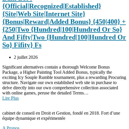
{Official|Recognized|Established}
{Site|Web Site|Internet Site}
{Bonus|Reward|Added Bonus} {450|400} +
{250|Two {Hundred|100|Hundred Or So}
And Fifty|Two {Hundred|100|Hundred Or
So} Fifity} Fs
2 juillet 2026
Significant alternatives contain a thorough Welcome Bonus
Package, a Higher Painting Tool Added Bonus, typically the
exciting Icy Souple Rumble tournament, plus a rewarding Procuring
structure. Navigate our own established web site in purchase to
delve directly into our own comprehensive collection associated
with online games, peruse the detailed Terms…
Lire Plus
cabinet de conseil en Droit et Gestion, fondé en 2018. Fort d’une
équipe dynamique et expérimentée
A Propos