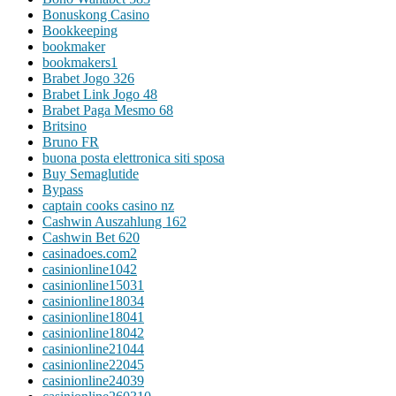
Bonuskong Casino
Bookkeeping
bookmaker
bookmakers1
Brabet Jogo 326
Brabet Link Jogo 48
Brabet Paga Mesmo 68
Britsino
Bruno FR
buona posta elettronica siti sposa
Buy Semaglutide
Bypass
captain cooks casino nz
Cashwin Auszahlung 162
Cashwin Bet 620
casinadoes.com2
casinionline1042
casinionline15031
casinionline18034
casinionline18041
casinionline18042
casinionline21044
casinionline22045
casinionline24039