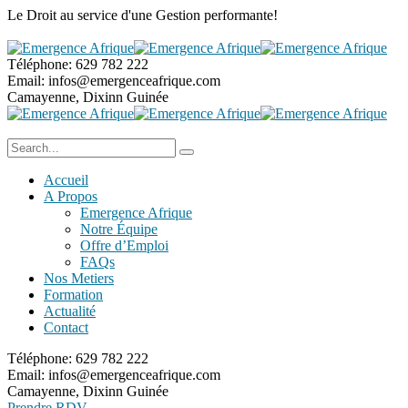
Le Droit au service
d'une Gestion performante!
Téléphone:
629 782 222
Email:
infos@emergenceafrique.com
Camayenne, Dixinn
Guinée
Accueil
A Propos
Emergence Afrique
Notre Équipe
Offre d’Emploi
FAQs
Nos Metiers
Formation
Actualité
Contact
Téléphone:
629 782 222
Email:
infos@emergenceafrique.com
Camayenne, Dixinn
Guinée
Prendre RDV