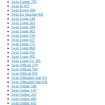
1win Games 765
1win In 455
1win Korea 830
1win Kz Skachat 901
1win Login 148
1win Login 362
1win Login 399
1win Login 462
1win Login 556
1win Login 637
1win Login 772
1win Login 860
1win Login 931
1win Login 992
1win Login Ug 391
1win Official 570
1win Official 784
1win Official 950
1win Ofitsialnii Sait 431
1win Ofitsialnii Sait 636
1win Onlain 546
1win Online 145
1win Online 263
1win Online 400
1win Online 443