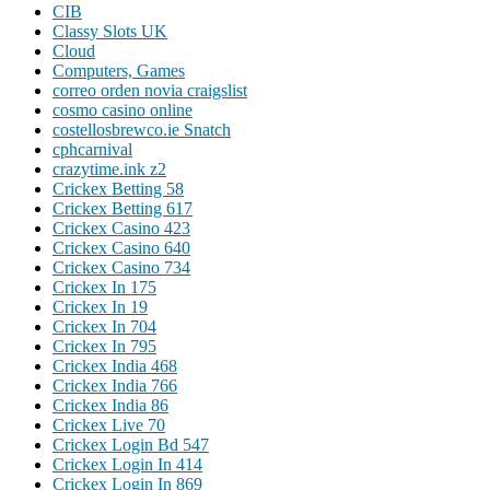
CIB
Classy Slots UK
Cloud
Computers, Games
correo orden novia craigslist
cosmo casino online
costellosbrewco.ie Snatch
cphcarnival
crazytime.ink z2
Crickex Betting 58
Crickex Betting 617
Crickex Casino 423
Crickex Casino 640
Crickex Casino 734
Crickex In 175
Crickex In 19
Crickex In 704
Crickex In 795
Crickex India 468
Crickex India 766
Crickex India 86
Crickex Live 70
Crickex Login Bd 547
Crickex Login In 414
Crickex Login In 869