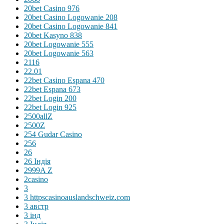
20bet Casino 976
20bet Casino Logowanie 208
20bet Casino Logowanie 841
20bet Kasyno 838
20bet Logowanie 555
20bet Logowanie 563
2116
22.01
22bet Casino Espana 470
22bet Espana 673
22bet Login 200
22bet Login 925
2500allZ
2500Z
254 Gudar Casino
256
26
26 Індія
2999A Z
2casino
3
3 httpscasinoauslandschweiz.com
3 австр
3 інд