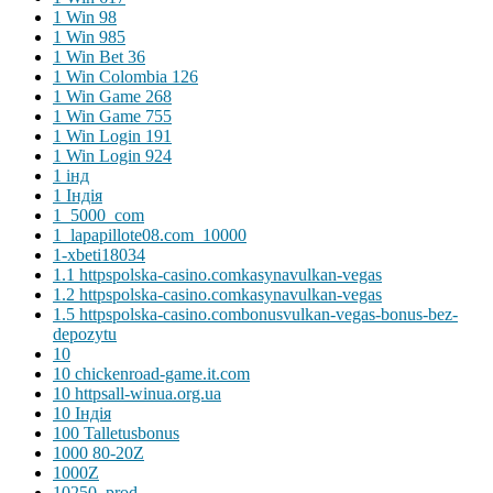
1 Win 98
1 Win 985
1 Win Bet 36
1 Win Colombia 126
1 Win Game 268
1 Win Game 755
1 Win Login 191
1 Win Login 924
1 інд
1 Індія
1_5000_com
1_lapapillote08.com_10000
1-xbeti18034
1.1 httpspolska-casino.comkasynavulkan-vegas
1.2 httpspolska-casino.comkasynavulkan-vegas
1.5 httpspolska-casino.combonusvulkan-vegas-bonus-bez-
depozytu
10
10 chickenroad-game.it.com
10 httpsall-winua.org.ua
10 Індія
100 Talletusbonus
1000 80-20Z
1000Z
10250_prod