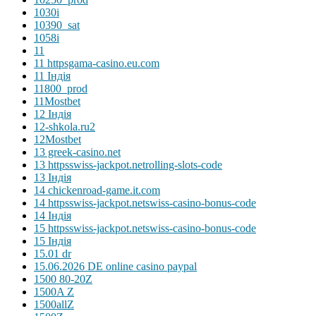
1030i
10390_sat
1058i
11
11 httpsgama-casino.eu.com
11 Індія
11800_prod
11Mostbet
12 Індія
12-shkola.ru2
12Mostbet
13 greek-casino.net
13 httpsswiss-jackpot.netrolling-slots-code
13 Індія
14 chickenroad-game.it.com
14 httpsswiss-jackpot.netswiss-casino-bonus-code
14 Індія
15 httpsswiss-jackpot.netswiss-casino-bonus-code
15 Індія
15.01 dr
15.06.2026 DE online casino paypal
1500 80-20Z
1500A Z
1500allZ