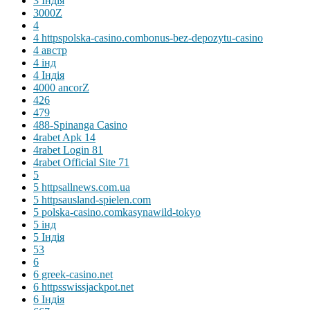
3 Індія
3000Z
4
4 httpspolska-casino.combonus-bez-depozytu-casino
4 австр
4 інд
4 Індія
4000 ancorZ
426
479
488-Spinanga Casino
4rabet Apk 14
4rabet Login 81
4rabet Official Site 71
5
5 httpsallnews.com.ua
5 httpsausland-spielen.com
5 polska-casino.comkasynawild-tokyo
5 інд
5 Індія
53
6
6 greek-casino.net
6 httpsswissjackpot.net
6 Індія