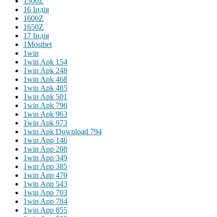
1500Z
16 Індія
1600Z
1650Z
17 Індія
1Mostbet
1win
1win Apk 154
1win Apk 248
1win Apk 468
1win Apk 485
1win Apk 501
1win Apk 796
1win Apk 963
1win Apk 973
1win Apk Download 794
1win App 146
1win App 208
1win App 349
1win App 385
1win App 470
1win App 543
1win App 703
1win App 784
1win App 855