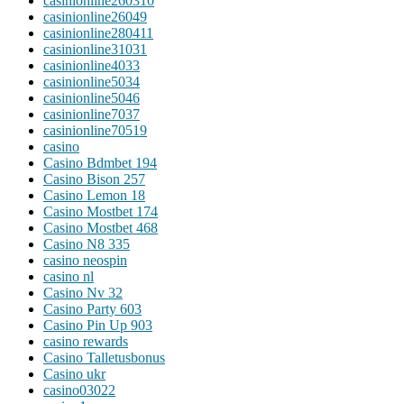
casinionline260310
casinionline26049
casinionline280411
casinionline31031
casinionline4033
casinionline5034
casinionline5046
casinionline7037
casinionline70519
casino
Casino Bdmbet 194
Casino Bison 257
Casino Lemon 18
Casino Mostbet 174
Casino Mostbet 468
Casino N8 335
casino neospin
casino nl
Casino Nv 32
Casino Party 603
Casino Pin Up 903
casino rewards
Casino Talletusbonus
Casino ukr
casino03022