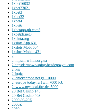
1xbet16032
1xbet23021
1xbet3
1xbet32
1xbet4
1xbet6
1xbetapp-ph.com3
1xbetph.net3
1xcinta.org
1xslots App 631
1xslots Mobi 504
1xslots Mobile 431
2
2 httpsall-winua.org.ua
2 httpsdarmowe-spiny-bezdepozytu.com
2 інд
2 Індія
2_chickenroad.net.gr_10000
2_europe-today.ru 1win 7000 RU
2_www.mystical-fire.de_5000
20 Bet Casino 145
20 Bet Casino 463
2000 80-20Z
2000Z
2060