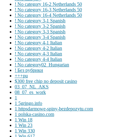
! No category 16-2 Netherlands 50
! No category 16-3 Netherlands 50
! No category 16-4 Netherlands 50
! No category 3-1 Spanish
! No category 3-2 Spanish
! No category 3-3 Spanish
! No category 3-4 Spanish
! No category 4-1 Italian
! No category 4-2 Italian
! No category 4-3 Italian
! No category 4-4 Italian
! No category02_Hungarian
! Без рубрики
+++pu
$300 free chip no deposit casino
03_07_NL_AKS
08_07_es_work
1
1 5gringo.info
1 httpsdarmowe-spiny-bezdepozytu.com
1 polska-casino.com
1 Win 18
1 Win 23
1 Win 330
1 Win 617