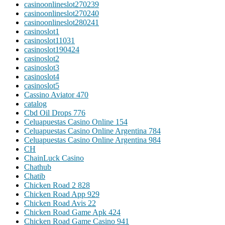
casinoonlineslot270239
casinoonlineslot270240
casinoonlineslot280241
casinoslot1
casinoslot11031
casinoslot190424
casinoslot2
casinoslot3
casinoslot4
casinoslot5
Cassino Aviator 470
catalog
Cbd Oil Drops 776
Celuapuestas Casino Online 154
Celuapuestas Casino Online Argentina 784
Celuapuestas Casino Online Argentina 984
CH
ChainLuck Casino
Chathub
Chatib
Chicken Road 2 828
Chicken Road App 929
Chicken Road Avis 22
Chicken Road Game Apk 424
Chicken Road Game Casino 941