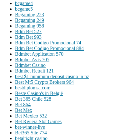
bcgame4
bcgame5
Bcgaming 223
Bcgaming 249
Bcgaming 958
Bdm Bet 527
Bdm Bet 993
Bdm Bet Codigo Promocional 74
Bdm Bet Codigo Promocional 884
Bdmbet Application 570
Bdmbet Avis 705
Bdmbet Casino
Bdmbet Retrait 121
best $1 minimum deposit casino in nz
Best Mt5 Crypto Brokers 964
bestdiplomsa.com
Beste Casino's in België
Bet 365 Chile 528
Bet 864
Bet Mex
Bet Mexico 532
Bet Riviera Slot Games
bet-winner-live
Bet365 Site 774
betalright-casino