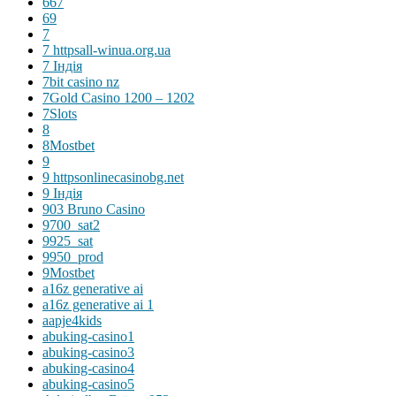
667
69
7
7 httpsall-winua.org.ua
7 Індія
7bit casino nz
7Gold Casino 1200 – 1202
7Slots
8
8Mostbet
9
9 httpsonlinecasinobg.net
9 Індія
903 Bruno Casino
9700_sat2
9925_sat
9950_prod
9Mostbet
a16z generative ai
a16z generative ai 1
aapje4kids
abuking-casino1
abuking-casino3
abuking-casino4
abuking-casino5