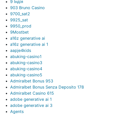
9 Індія
903 Bruno Casino
9700_sat2
9925_sat
9950_prod
9Mostbet
a16z generative ai
a16z generative ai 1
aapje4kids
abuking-casino1
abuking-casino3
abuking-casino4
abuking-casino5
Admiralbet Bonus 953
Admiralbet Bonus Senza Deposito 178
Admiralbet Casino 615
adobe generative ai 1
adobe generative ai 3
Agents