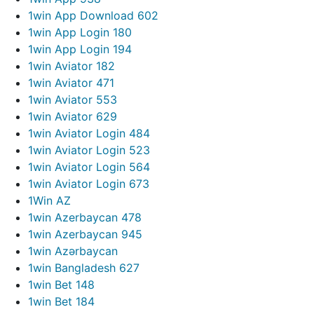
1win App Download 602
1win App Login 180
1win App Login 194
1win Aviator 182
1win Aviator 471
1win Aviator 553
1win Aviator 629
1win Aviator Login 484
1win Aviator Login 523
1win Aviator Login 564
1win Aviator Login 673
1Win AZ
1win Azerbaycan 478
1win Azerbaycan 945
1win Azərbaycan
1win Bangladesh 627
1win Bet 148
1win Bet 184