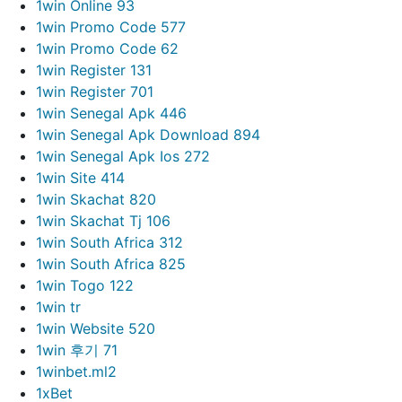
1win Online 93
1win Promo Code 577
1win Promo Code 62
1win Register 131
1win Register 701
1win Senegal Apk 446
1win Senegal Apk Download 894
1win Senegal Apk Ios 272
1win Site 414
1win Skachat 820
1win Skachat Tj 106
1win South Africa 312
1win South Africa 825
1win Togo 122
1win tr
1win Website 520
1win 후기 71
1winbet.ml2
1xBet