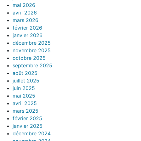
mai 2026
avril 2026
mars 2026
février 2026
janvier 2026
décembre 2025
novembre 2025
octobre 2025
septembre 2025
août 2025
juillet 2025
juin 2025
mai 2025
avril 2025
mars 2025
février 2025
janvier 2025
décembre 2024
novembre 2024