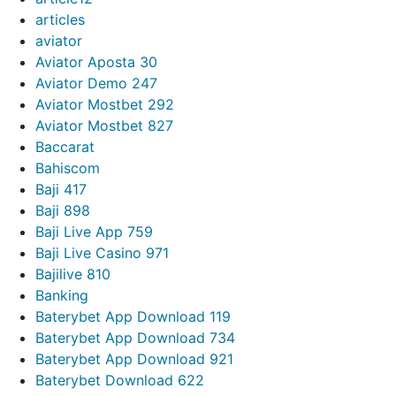
articles
aviator
Aviator Aposta 30
Aviator Demo 247
Aviator Mostbet 292
Aviator Mostbet 827
Baccarat
Bahiscom
Baji 417
Baji 898
Baji Live App 759
Baji Live Casino 971
Bajilive 810
Banking
Baterybet App Download 119
Baterybet App Download 734
Baterybet App Download 921
Baterybet Download 622