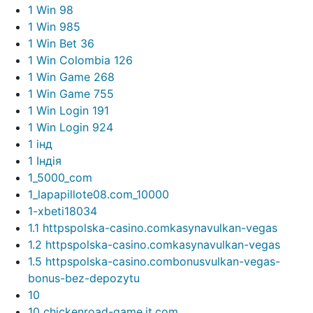
1 Win 98
1 Win 985
1 Win Bet 36
1 Win Colombia 126
1 Win Game 268
1 Win Game 755
1 Win Login 191
1 Win Login 924
1 інд
1 Індія
1_5000_com
1_lapapillote08.com_10000
1-xbeti18034
1.1 httpspolska-casino.comkasynavulkan-vegas
1.2 httpspolska-casino.comkasynavulkan-vegas
1.5 httpspolska-casino.combonusvulkan-vegas-
bonus-bez-depozytu
10
10 chickenroad-game.it.com