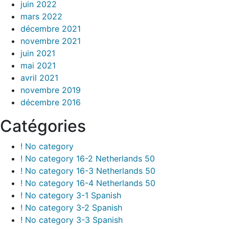
juin 2022
mars 2022
décembre 2021
novembre 2021
juin 2021
mai 2021
avril 2021
novembre 2019
décembre 2016
Catégories
! No category
! No category 16-2 Netherlands 50
! No category 16-3 Netherlands 50
! No category 16-4 Netherlands 50
! No category 3-1 Spanish
! No category 3-2 Spanish
! No category 3-3 Spanish