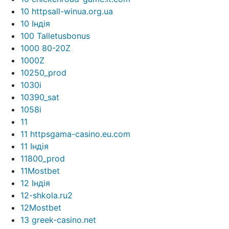
10 httpsall-winua.org.ua
10 Індія
100 Talletusbonus
1000 80-20Z
1000Z
10250_prod
1030i
10390_sat
1058i
11
11 httpsgama-casino.eu.com
11 Індія
11800_prod
11Mostbet
12 Індія
12-shkola.ru2
12Mostbet
13 greek-casino.net