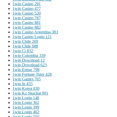
1win Casino 291
1win Casino 477
1win Casino 520
1win Casino 787
1win Casino 881
1win Casino 882
1win Casino Argentina 383
1win Casino Login 121
1win Chile 269
1win Chile 688
1win Ci 832
1win Colombia 339
1win Download 12
1win Download 623
1win Entrar 798
1win Fortune Tiger 428
1win Games 765
1win In 455
1win Korea 830
1win Kz Skachat 901
1win Login 148
1win Login 362
1win Login 399
1win Login 462
1win Login 556