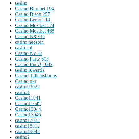
casino
Casino Bdmbet 194
Casino Bison 257
Casino Lemon 18
Casino Mostbet 174
Casino Mostbet 468
Casino N8 335
casino neospin
casino nl
Casino Nv 32
Casino Party 603
Casino Pin Up 903
casino rewards
Casino Talletusbonus
Casino ukr
casino03022
casino1
Casino11041
Casino11045
Casino13044
Casino13046
casino17024
casino18012
casino19042
casino2