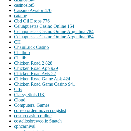
casinoslot5
Cassino Aviator 470
catalog
Cbd Oil Drops 776
Celuapuestas Casino Online 154
Celuapuestas Casino Online Argentina 784
Celuapuestas Casino Online Argentina 984
CH
ChainLuck Casino
Chathub
Chatib
Chicken Road 2 828
Chicken Road App 929
Chicken Road Avis 22
Chicken Road Game Apk 424
Chicken Road Game Casino 941
CIB
Classy Slots UK
Cloud
Computers, Games
correo orden novia craigslist
cosmo casino online
costellosbrewco.ie Snatch
cphcarnival