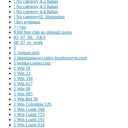
! No category 4-2 Italian
! No category 4-3 Italian
! No category 4-4 Italian
! No category02_Hungarian
! Без рубрики
+++pu
$300 free chip no deposit casino
03_07_NL_AKS
08_07_es_work
1
1 5gringo.info
1 httpsdarmowe-spiny-bezdepozytu.com
1 polska-casino.com
1 Win 18
1 Win 23
1 Win 330
1 Win 617
1 Win 98
1 Win 985
1 Win Bet 36
1 Win Colombia 126
1 Win Game 268
1 Win Game 755
1 Win Login 191
1 Win Login 924