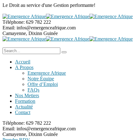
Le Droit au service
d'une Gestion performante!
Téléphone:
629 782 222
Email:
infos@emergenceafrique.com
Camayenne, Dixinn
Guinée
Accueil
A Propos
Emergence Afrique
Notre Équipe
Offre d’Emploi
FAQs
Nos Metiers
Formation
Actualité
Contact
Téléphone:
629 782 222
Email:
infos@emergenceafrique.com
Camayenne, Dixinn
Guinée
Prendre RDV