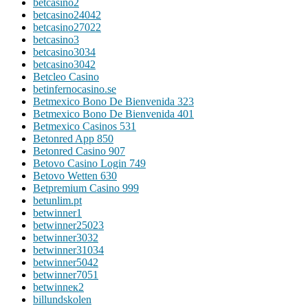
betcasino2
betcasino24042
betcasino27022
betcasino3
betcasino3034
betcasino3042
Betcleo Casino
betinfernocasino.se
Betmexico Bono De Bienvenida 323
Betmexico Bono De Bienvenida 401
Betmexico Casinos 531
Betonred App 850
Betonred Casino 907
Betovo Casino Login 749
Betovo Wetten 630
Betpremium Casino 999
betunlim.pt
betwinner1
betwinner25023
betwinner3032
betwinner31034
betwinner5042
betwinner7051
betwinneк2
billundskolen