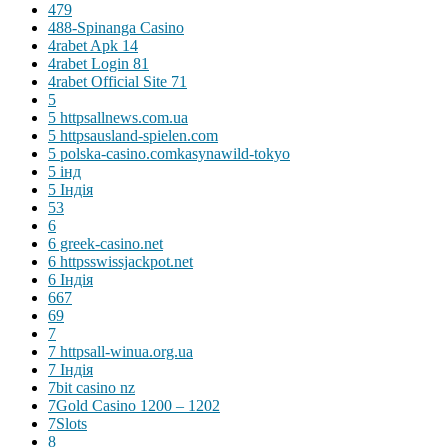
479
488-Spinanga Casino
4rabet Apk 14
4rabet Login 81
4rabet Official Site 71
5
5 httpsallnews.com.ua
5 httpsausland-spielen.com
5 polska-casino.comkasynawild-tokyo
5 інд
5 Індія
53
6
6 greek-casino.net
6 httpsswissjackpot.net
6 Індія
667
69
7
7 httpsall-winua.org.ua
7 Індія
7bit casino nz
7Gold Casino 1200 – 1202
7Slots
8