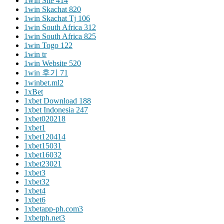
1win Site 414
1win Skachat 820
1win Skachat Tj 106
1win South Africa 312
1win South Africa 825
1win Togo 122
1win tr
1win Website 520
1win 후기 71
1winbet.ml2
1xBet
1xbet Download 188
1xbet Indonesia 247
1xbet020218
1xbet1
1xbet120414
1xbet15031
1xbet16032
1xbet23021
1xbet3
1xbet32
1xbet4
1xbet6
1xbetapp-ph.com3
1xbetph.net3