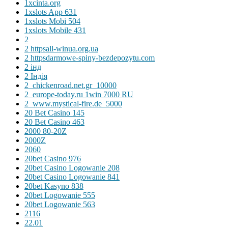
1xcinta.org
1xslots App 631
1xslots Mobi 504
1xslots Mobile 431
2
2 httpsall-winua.org.ua
2 httpsdarmowe-spiny-bezdepozytu.com
2 інд
2 Індія
2_chickenroad.net.gr_10000
2_europe-today.ru 1win 7000 RU
2_www.mystical-fire.de_5000
20 Bet Casino 145
20 Bet Casino 463
2000 80-20Z
2000Z
2060
20bet Casino 976
20bet Casino Logowanie 208
20bet Casino Logowanie 841
20bet Kasyno 838
20bet Logowanie 555
20bet Logowanie 563
2116
22.01