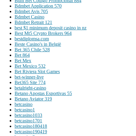
Bdm Bet Codigo Promocional 884
Bdmbet Application 570
Bdmbet Avis 705
Bdmbet Casino
Bdmbet Retrait 121
best $1 minimum deposit casino in nz
Best Mt5 Crypto Brokers 964
bestdiplomsa.com
Beste Casino's in België
Bet 365 Chile 528
Bet 864
Bet Mex
Bet Mexico 532
Bet Riviera Slot Games
bet-winner-live
Bet365 Site 774
betalright-casino
Betano Apostas Esportivas 55
Betano Aviator 319
betcasino
betcasino1
betcasino1033
betcasino1701
betcasino180418
betcasino190419