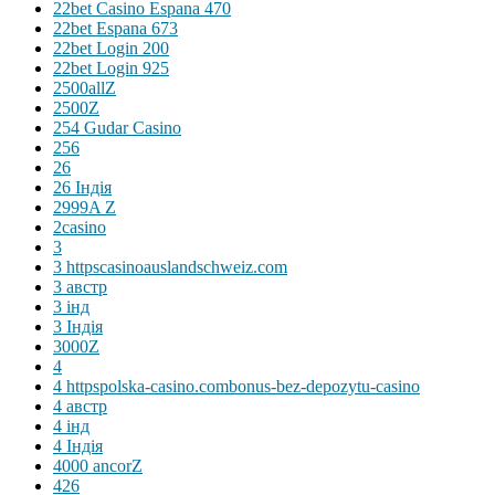
22bet Casino Espana 470
22bet Espana 673
22bet Login 200
22bet Login 925
2500allZ
2500Z
254 Gudar Casino
256
26
26 Індія
2999A Z
2casino
3
3 httpscasinoauslandschweiz.com
3 австр
3 інд
3 Індія
3000Z
4
4 httpspolska-casino.combonus-bez-depozytu-casino
4 австр
4 інд
4 Індія
4000 ancorZ
426