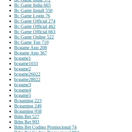
Bc Game India 665
Bc Game Install 550
Bc Game Login 76
Bc Game Official 274
Bc Game Official 462
Bc Game Official 663
Bc Game Online 522
Bc Game Top 719
Bcgame App 208
Bcgame App 367
bcgame1
bcgame1033
bcgame2
bcgame26022
bcgame28022
bcgame3
bcgame4
bcgame5
Bcgaming 223
Bcgaming 249
Bcgaming 958
Bdm Bet 527
Bdm Bet 993
Bdm Bet Codigo Promocional 74