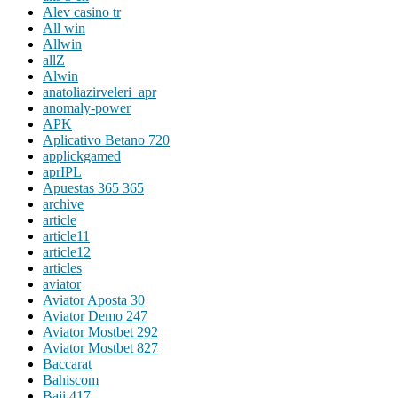
Alev casino tr
All win
Allwin
allZ
Alwin
anatoliazirveleri_apr
anomaly-power
APK
Aplicativo Betano 720
applickgamed
aprIPL
Apuestas 365 365
archive
article
article11
article12
articles
aviator
Aviator Aposta 30
Aviator Demo 247
Aviator Mostbet 292
Aviator Mostbet 827
Baccarat
Bahiscom
Baji 417