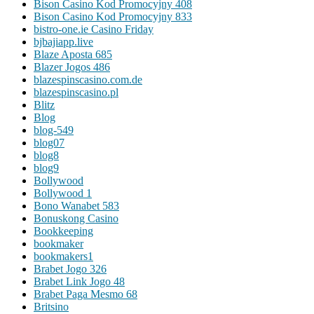
Bison Casino Kod Promocyjny 408
Bison Casino Kod Promocyjny 833
bistro-one.ie Casino Friday
bjbajiapp.live
Blaze Aposta 685
Blazer Jogos 486
blazespinscasino.com.de
blazespinscasino.pl
Blitz
Blog
blog-549
blog07
blog8
blog9
Bollywood
Bollywood 1
Bono Wanabet 583
Bonuskong Casino
Bookkeeping
bookmaker
bookmakers1
Brabet Jogo 326
Brabet Link Jogo 48
Brabet Paga Mesmo 68
Britsino