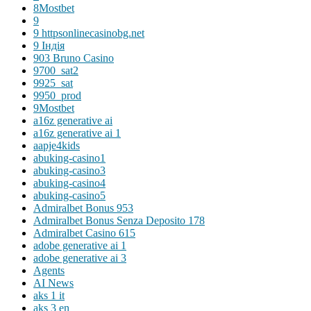
8Mostbet
9
9 httpsonlinecasinobg.net
9 Індія
903 Bruno Casino
9700_sat2
9925_sat
9950_prod
9Mostbet
a16z generative ai
a16z generative ai 1
aapje4kids
abuking-casino1
abuking-casino3
abuking-casino4
abuking-casino5
Admiralbet Bonus 953
Admiralbet Bonus Senza Deposito 178
Admiralbet Casino 615
adobe generative ai 1
adobe generative ai 3
Agents
AI News
aks 1 it
aks 3 en