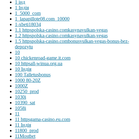
1 інд
1 Індія
1_5000_com
1_lapapillote08.com_10000
1-xbeti18034
1.1 httpspolska-casino.comkasynavulkan-vegas
1.2 httpspolska-casino.comkasynavulkan-vegas
1.5 httpspolska-casino.combonusvulkan-vegas-bonus-bez-
depozytu
10
10 chickenroad-game.it.com
10 httpsall-winua.org.ua
10 Індія
100 Talletusbonus
1000 80-20Z
1000Z
10250_prod
1030i
10390_sat
1058i
11
11 httpsgama-casino.eu.com
11 Індія
11800_prod
11Mostbet