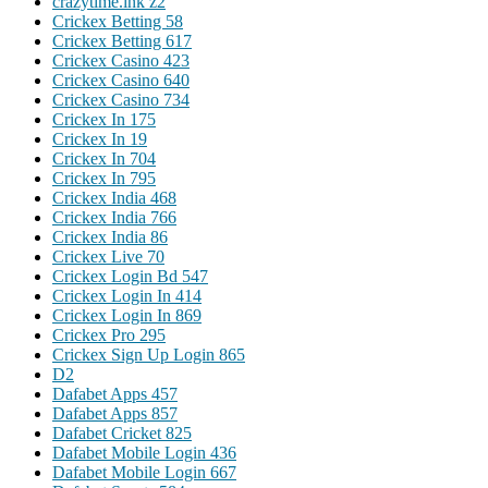
crazytime.ink z2
Crickex Betting 58
Crickex Betting 617
Crickex Casino 423
Crickex Casino 640
Crickex Casino 734
Crickex In 175
Crickex In 19
Crickex In 704
Crickex In 795
Crickex India 468
Crickex India 766
Crickex India 86
Crickex Live 70
Crickex Login Bd 547
Crickex Login In 414
Crickex Login In 869
Crickex Pro 295
Crickex Sign Up Login 865
D2
Dafabet Apps 457
Dafabet Apps 857
Dafabet Cricket 825
Dafabet Mobile Login 436
Dafabet Mobile Login 667