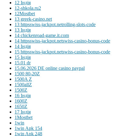
12 Індія
12-shkola.ru2
12Mostbet
13 greek-casino.net
13 httpsswiss-jackpot.netrolling-slots-code
13 Індія
14 chickenroad-game.it.com
14 httpsswiss-jackpot.netswiss-casino-bonus-code
14 Індія
15 httpsswiss-jackpot.netswiss-casino-bonus-code
15 Індія
15.01 dr
15.06.2026 DE online casino paypal
1500 80-20Z
1500A Z
1500allZ
1500Z
16 Індія
1600Z
1650Z
17 Індія
1Mostbet
1win
1win Apk 154
1win Apk 248