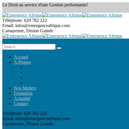
Le Droit au service
d'une Gestion performante!
Téléphone:
629 782 222
Email:
infos@emergenceafrique.com
Camayenne, Dixinn
Guinée
Accueil
A Propos
Emergence Afrique
Notre Équipe
Offre d’Emploi
FAQs
Nos Metiers
Formation
Actualité
Contact
Téléphone:
629 782 222
Email:
infos@emergenceafrique.com
Camayenne, Dixinn
Guinée
Prendre RDV