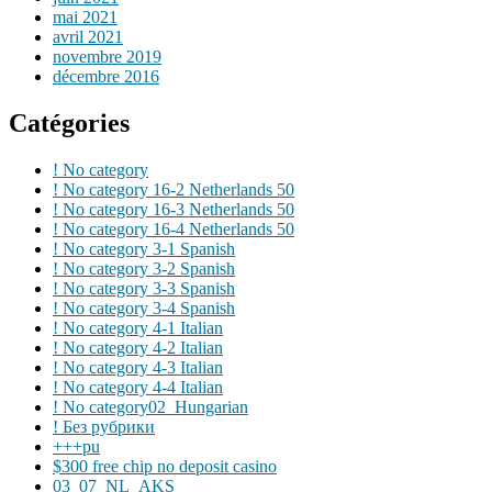
mai 2021
avril 2021
novembre 2019
décembre 2016
Catégories
! No category
! No category 16-2 Netherlands 50
! No category 16-3 Netherlands 50
! No category 16-4 Netherlands 50
! No category 3-1 Spanish
! No category 3-2 Spanish
! No category 3-3 Spanish
! No category 3-4 Spanish
! No category 4-1 Italian
! No category 4-2 Italian
! No category 4-3 Italian
! No category 4-4 Italian
! No category02_Hungarian
! Без рубрики
+++pu
$300 free chip no deposit casino
03_07_NL_AKS