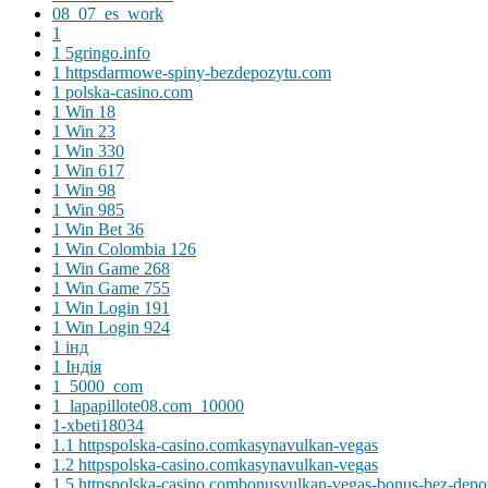
08_07_es_work
1
1 5gringo.info
1 httpsdarmowe-spiny-bezdepozytu.com
1 polska-casino.com
1 Win 18
1 Win 23
1 Win 330
1 Win 617
1 Win 98
1 Win 985
1 Win Bet 36
1 Win Colombia 126
1 Win Game 268
1 Win Game 755
1 Win Login 191
1 Win Login 924
1 інд
1 Індія
1_5000_com
1_lapapillote08.com_10000
1-xbeti18034
1.1 httpspolska-casino.comkasynavulkan-vegas
1.2 httpspolska-casino.comkasynavulkan-vegas
1.5 httpspolska-casino.combonusvulkan-vegas-bonus-bez-depo