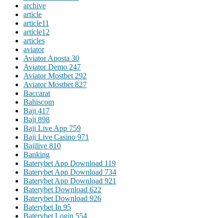
archive
article
article11
article12
articles
aviator
Aviator Aposta 30
Aviator Demo 247
Aviator Mostbet 292
Aviator Mostbet 827
Baccarat
Bahiscom
Baji 417
Baji 898
Baji Live App 759
Baji Live Casino 971
Bajilive 810
Banking
Baterybet App Download 119
Baterybet App Download 734
Baterybet App Download 921
Baterybet Download 622
Baterybet Download 926
Baterybet In 95
Baterybet Login 554