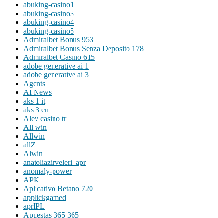
abuking-casino1
abuking-casino3
abuking-casino4
abuking-casino5
Admiralbet Bonus 953
Admiralbet Bonus Senza Deposito 178
Admiralbet Casino 615
adobe generative ai 1
adobe generative ai 3
Agents
AI News
aks 1 it
aks 3 en
Alev casino tr
All win
Allwin
allZ
Alwin
anatoliazirveleri_apr
anomaly-power
APK
Aplicativo Betano 720
applickgamed
aprIPL
Apuestas 365 365