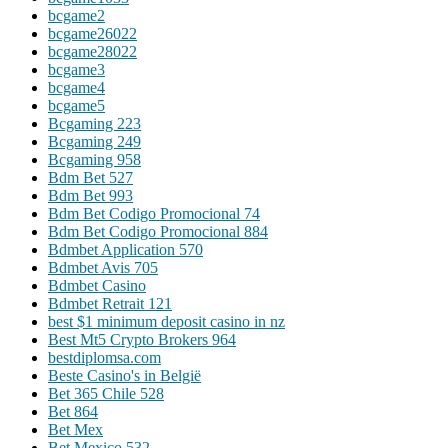
bcgame2
bcgame26022
bcgame28022
bcgame3
bcgame4
bcgame5
Bcgaming 223
Bcgaming 249
Bcgaming 958
Bdm Bet 527
Bdm Bet 993
Bdm Bet Codigo Promocional 74
Bdm Bet Codigo Promocional 884
Bdmbet Application 570
Bdmbet Avis 705
Bdmbet Casino
Bdmbet Retrait 121
best $1 minimum deposit casino in nz
Best Mt5 Crypto Brokers 964
bestdiplomsa.com
Beste Casino's in België
Bet 365 Chile 528
Bet 864
Bet Mex
Bet Mexico 532