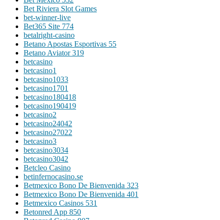
Bet Riviera Slot Games
bet-winner-live
Bet365 Site 774
betalright-casino
Betano Apostas Esportivas 55
Betano Aviator 319
betcasino
betcasino1
betcasino1033
betcasino1701
betcasino180418
betcasino190419
betcasino2
betcasino24042
betcasino27022
betcasino3
betcasino3034
betcasino3042
Betcleo Casino
betinfernocasino.se
Betmexico Bono De Bienvenida 323
Betmexico Bono De Bienvenida 401
Betmexico Casinos 531
Betonred App 850