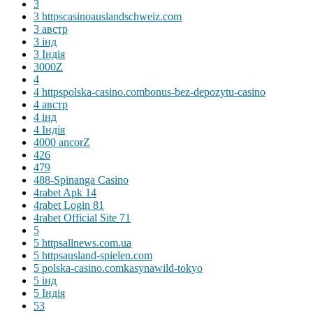
3
3 httpscasinoauslandschweiz.com
3 австр
3 інд
3 Індія
3000Z
4
4 httpspolska-casino.combonus-bez-depozytu-casino
4 австр
4 інд
4 Індія
4000 ancorZ
426
479
488-Spinanga Casino
4rabet Apk 14
4rabet Login 81
4rabet Official Site 71
5
5 httpsallnews.com.ua
5 httpsausland-spielen.com
5 polska-casino.comkasynawild-tokyo
5 інд
5 Індія
53