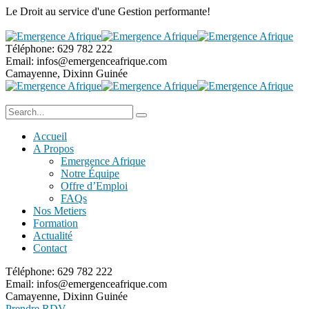
Le Droit au service
d'une Gestion performante!
Téléphone:
629 782 222
Email:
infos@emergenceafrique.com
Camayenne, Dixinn
Guinée
Accueil
A Propos
Emergence Afrique
Notre Équipe
Offre d’Emploi
FAQs
Nos Metiers
Formation
Actualité
Contact
Téléphone:
629 782 222
Email:
infos@emergenceafrique.com
Camayenne, Dixinn
Guinée
Prendre RDV