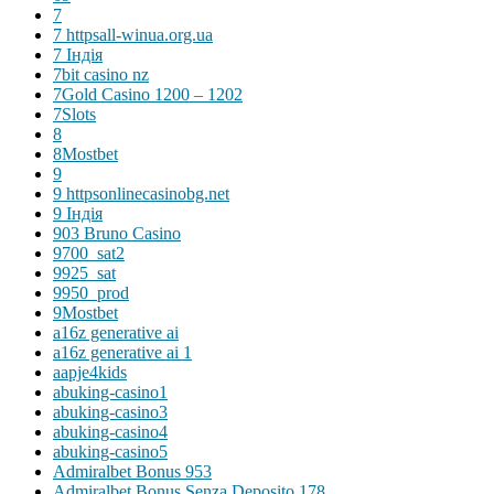
7
7 httpsall-winua.org.ua
7 Індія
7bit casino nz
7Gold Casino 1200 – 1202
7Slots
8
8Mostbet
9
9 httpsonlinecasinobg.net
9 Індія
903 Bruno Casino
9700_sat2
9925_sat
9950_prod
9Mostbet
a16z generative ai
a16z generative ai 1
aapje4kids
abuking-casino1
abuking-casino3
abuking-casino4
abuking-casino5
Admiralbet Bonus 953
Admiralbet Bonus Senza Deposito 178