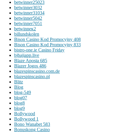
betwinner25023
betwinner3032
betwinner31034
betwinner5042
betwinner7051
betwinneк2
billundskolen
Bison Casino Kod Promocyjny 408
Bison Casino Kod Promocyjny 833
bistro-one.ie Casino Friday
bjbajiapp.live
Blaze Aposta 685
Blazer Jogos 486
blazespinscasino.com.de
blazespinscasino.pl
Blitz
Blog
blog-549
blog07
blog8
blog9
Bollywood
Bollywood 1
Bono Wanabet 583
Bonuskong Casino