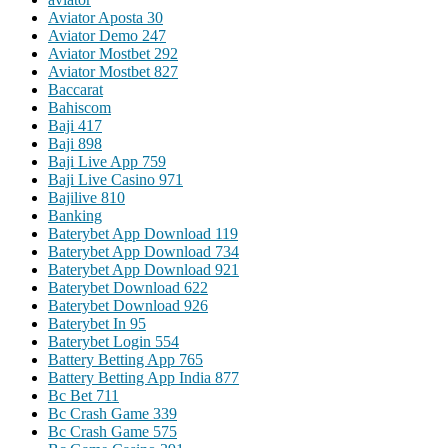
Aviator Aposta 30
Aviator Demo 247
Aviator Mostbet 292
Aviator Mostbet 827
Baccarat
Bahiscom
Baji 417
Baji 898
Baji Live App 759
Baji Live Casino 971
Bajilive 810
Banking
Baterybet App Download 119
Baterybet App Download 734
Baterybet App Download 921
Baterybet Download 622
Baterybet Download 926
Baterybet In 95
Baterybet Login 554
Battery Betting App 765
Battery Betting App India 877
Bc Bet 711
Bc Crash Game 339
Bc Crash Game 575