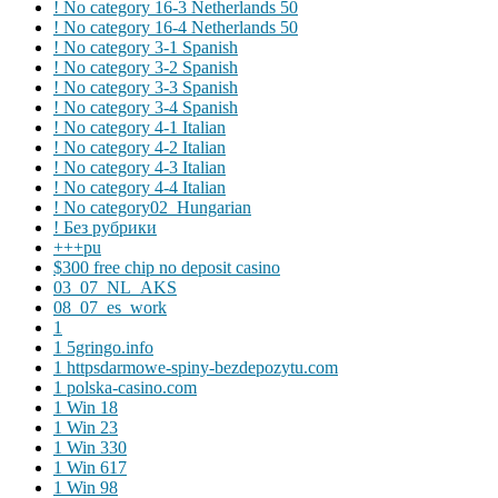
! No category 16-3 Netherlands 50
! No category 16-4 Netherlands 50
! No category 3-1 Spanish
! No category 3-2 Spanish
! No category 3-3 Spanish
! No category 3-4 Spanish
! No category 4-1 Italian
! No category 4-2 Italian
! No category 4-3 Italian
! No category 4-4 Italian
! No category02_Hungarian
! Без рубрики
+++pu
$300 free chip no deposit casino
03_07_NL_AKS
08_07_es_work
1
1 5gringo.info
1 httpsdarmowe-spiny-bezdepozytu.com
1 polska-casino.com
1 Win 18
1 Win 23
1 Win 330
1 Win 617
1 Win 98