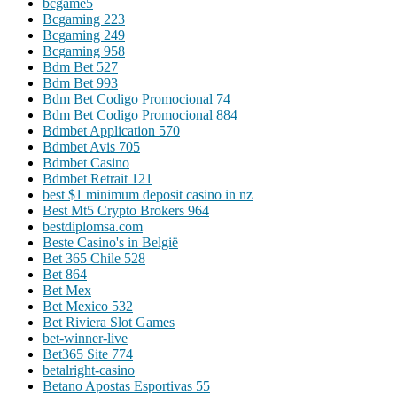
bcgame5
Bcgaming 223
Bcgaming 249
Bcgaming 958
Bdm Bet 527
Bdm Bet 993
Bdm Bet Codigo Promocional 74
Bdm Bet Codigo Promocional 884
Bdmbet Application 570
Bdmbet Avis 705
Bdmbet Casino
Bdmbet Retrait 121
best $1 minimum deposit casino in nz
Best Mt5 Crypto Brokers 964
bestdiplomsa.com
Beste Casino's in België
Bet 365 Chile 528
Bet 864
Bet Mex
Bet Mexico 532
Bet Riviera Slot Games
bet-winner-live
Bet365 Site 774
betalright-casino
Betano Apostas Esportivas 55