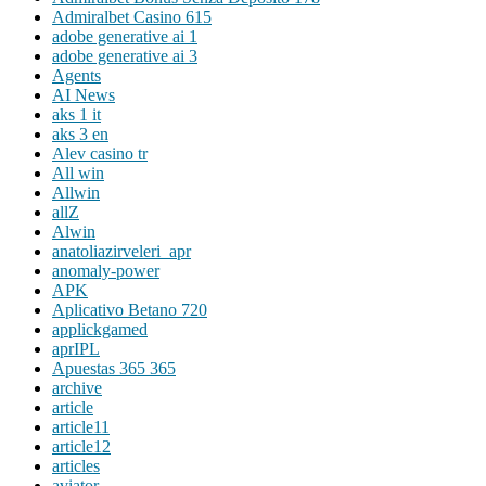
Admiralbet Casino 615
adobe generative ai 1
adobe generative ai 3
Agents
AI News
aks 1 it
aks 3 en
Alev casino tr
All win
Allwin
allZ
Alwin
anatoliazirveleri_apr
anomaly-power
APK
Aplicativo Betano 720
applickgamed
aprIPL
Apuestas 365 365
archive
article
article11
article12
articles
aviator