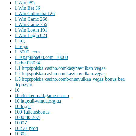
1 Win 985
1 Win Bet 36
1 Win Colombia 126
1 Win Game 268
1 Win Game 755
1 Win Login 191
1 Win Login 924
1 інд
1 Індія
1_5000_com
1_lapapillote08.com_10000
1-xbeti18034
1.1 httpspolska-casino.comkasynavulkan-vegas
1.2 httpspolska-casino.comkasynavulkan-vegas
1.5 httpspolska-casino.combonusvulkan-vegas-bonus-bez-
depozytu
10
10 chickenroad-game.it.com
10 httpsall-winua.org.ua
10 Індія
100 Talletusbonus
1000 80-20Z
1000Z
10250_prod
1030i