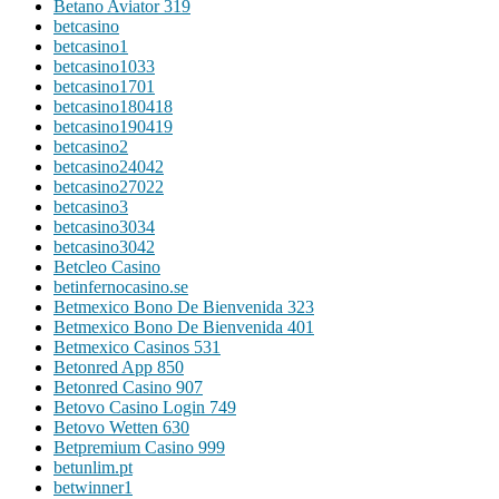
Betano Aviator 319
betcasino
betcasino1
betcasino1033
betcasino1701
betcasino180418
betcasino190419
betcasino2
betcasino24042
betcasino27022
betcasino3
betcasino3034
betcasino3042
Betcleo Casino
betinfernocasino.se
Betmexico Bono De Bienvenida 323
Betmexico Bono De Bienvenida 401
Betmexico Casinos 531
Betonred App 850
Betonred Casino 907
Betovo Casino Login 749
Betovo Wetten 630
Betpremium Casino 999
betunlim.pt
betwinner1