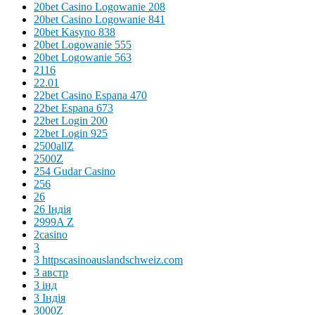
20bet Casino Logowanie 208
20bet Casino Logowanie 841
20bet Kasyno 838
20bet Logowanie 555
20bet Logowanie 563
2116
22.01
22bet Casino Espana 470
22bet Espana 673
22bet Login 200
22bet Login 925
2500allZ
2500Z
254 Gudar Casino
256
26
26 Індія
2999A Z
2casino
3
3 httpscasinoauslandschweiz.com
3 австр
3 інд
3 Індія
3000Z