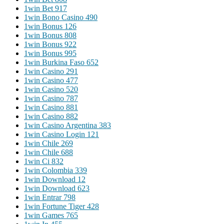
1win Bet 917
1win Bono Casino 490
1win Bonus 126
1win Bonus 808
1win Bonus 922
1win Bonus 995
1win Burkina Faso 652
1win Casino 291
1win Casino 477
1win Casino 520
1win Casino 787
1win Casino 881
1win Casino 882
1win Casino Argentina 383
1win Casino Login 121
1win Chile 269
1win Chile 688
1win Ci 832
1win Colombia 339
1win Download 12
1win Download 623
1win Entrar 798
1win Fortune Tiger 428
1win Games 765