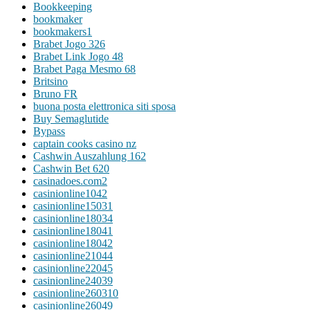
Bookkeeping
bookmaker
bookmakers1
Brabet Jogo 326
Brabet Link Jogo 48
Brabet Paga Mesmo 68
Britsino
Bruno FR
buona posta elettronica siti sposa
Buy Semaglutide
Bypass
captain cooks casino nz
Cashwin Auszahlung 162
Cashwin Bet 620
casinadoes.com2
casinionline1042
casinionline15031
casinionline18034
casinionline18041
casinionline18042
casinionline21044
casinionline22045
casinionline24039
casinionline260310
casinionline26049