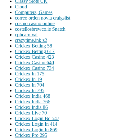
Classy Slots UK
Cloud
Computers, Games
correo orden novia craigslist
cosmo casino online
costellosbrewco.ie Snatch
cphcarnival
crazytime.ink z2
Crickex Betting 58
Crickex Betting 617
Crickex Casino 423
Crickex Casino 640
Crickex Casino 734
Crickex In 175
Crickex In 19
Crickex In 704
Crickex In 795
Crickex India 468
Crickex India 766
Crickex India 86
Crickex Live 70
Crickex Login Bd 547
Crickex Login In 414
Crickex Login In 869
Crickex Pro 295