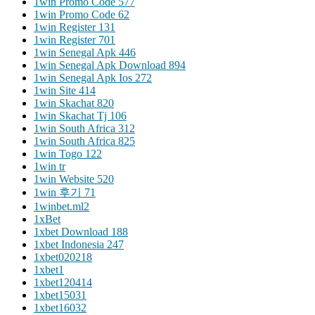
1win Promo Code 577
1win Promo Code 62
1win Register 131
1win Register 701
1win Senegal Apk 446
1win Senegal Apk Download 894
1win Senegal Apk Ios 272
1win Site 414
1win Skachat 820
1win Skachat Tj 106
1win South Africa 312
1win South Africa 825
1win Togo 122
1win tr
1win Website 520
1win 후기 71
1winbet.ml2
1xBet
1xbet Download 188
1xbet Indonesia 247
1xbet020218
1xbet1
1xbet120414
1xbet15031
1xbet16032