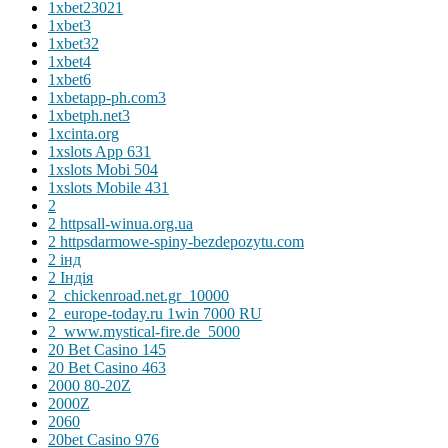
1xbet23021
1xbet3
1xbet32
1xbet4
1xbet6
1xbetapp-ph.com3
1xbetph.net3
1xcinta.org
1xslots App 631
1xslots Mobi 504
1xslots Mobile 431
2
2 httpsall-winua.org.ua
2 httpsdarmowe-spiny-bezdepozytu.com
2 інд
2 Індія
2_chickenroad.net.gr_10000
2_europe-today.ru 1win 7000 RU
2_www.mystical-fire.de_5000
20 Bet Casino 145
20 Bet Casino 463
2000 80-20Z
2000Z
2060
20bet Casino 976