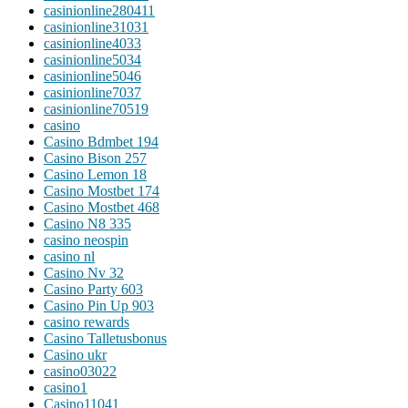
casinionline280411
casinionline31031
casinionline4033
casinionline5034
casinionline5046
casinionline7037
casinionline70519
casino
Casino Bdmbet 194
Casino Bison 257
Casino Lemon 18
Casino Mostbet 174
Casino Mostbet 468
Casino N8 335
casino neospin
casino nl
Casino Nv 32
Casino Party 603
Casino Pin Up 903
casino rewards
Casino Talletusbonus
Casino ukr
casino03022
casino1
Casino11041