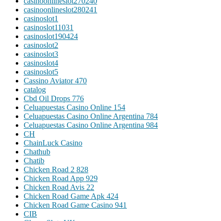
casinoonlineslot270240
casinoonlineslot280241
casinoslot1
casinoslot11031
casinoslot190424
casinoslot2
casinoslot3
casinoslot4
casinoslot5
Cassino Aviator 470
catalog
Cbd Oil Drops 776
Celuapuestas Casino Online 154
Celuapuestas Casino Online Argentina 784
Celuapuestas Casino Online Argentina 984
CH
ChainLuck Casino
Chathub
Chatib
Chicken Road 2 828
Chicken Road App 929
Chicken Road Avis 22
Chicken Road Game Apk 424
Chicken Road Game Casino 941
CIB