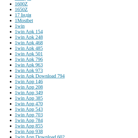
1600Z
1650Z
17 Індія
1Mostbet
1win
1win Apk 154
1win Apk 248
1win Apk 468
1win Apk 485
1win Apk 501
1win Apk 796
1win Apk 963
1win Apk 973
1win Apk Download 794
1win App 146
1win App 208
1win App 349
1win App 385
1win App 470
1win App 543
1win App 703
1win App 784
1win App 855
1win App 938
1win App Download 602