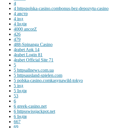
4
4 httpspolska-casino.combonus-bez-depozytu-casino
4 австр
4 інд
4 Індія
4000 ancorZ
426
479
488-Spinanga Casino
4rabet Apk 14
4rabet Login 81
4rabet Official Site 71
5
5 httpsallnews.com.ua
5 httpsausland-spielen.com
5 polska-casino.comkasynawild-tokyo
5 інд
5 Індія
53
6
6 greek-casino.net
6 httpsswissjackpot.net
6 Індія
667
69