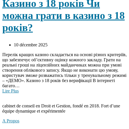
Казино з 18 років Чи
можна грати в казино з 18
років?
10 décembre 2025
Перелік кращих казино складається на основі різних критеріїв,
що забезпечує об’єктивну оцінку кожного закладу. Грати на
реальні гроші на ліцензійних майданчиках можна при умові
створення облікового запису. Якщо не виконати цю умову,
користувач зможе розважатись тільки у тренувальному режимі
– «ДЕМО». Казино з 18 років без верифікації В інтернеті
багато…
Lire Plus
cabinet de conseil en Droit et Gestion, fondé en 2018. Fort d’une
équipe dynamique et expérimentée
A Propos