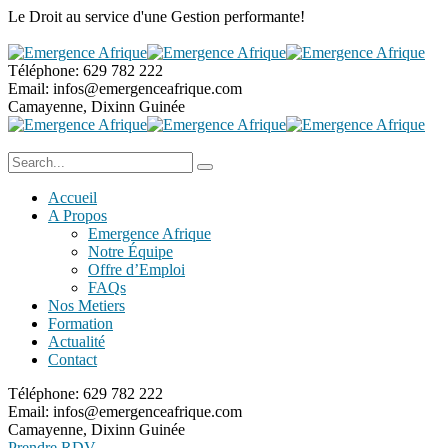
Le Droit au service
d'une Gestion performante!
Téléphone:
629 782 222
Email:
infos@emergenceafrique.com
Camayenne, Dixinn
Guinée
Accueil
A Propos
Emergence Afrique
Notre Équipe
Offre d’Emploi
FAQs
Nos Metiers
Formation
Actualité
Contact
Téléphone:
629 782 222
Email:
infos@emergenceafrique.com
Camayenne, Dixinn
Guinée
Prendre RDV