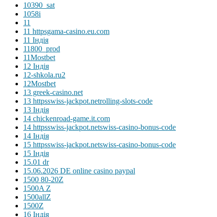
10390_sat
1058i
11
11 httpsgama-casino.eu.com
11 Індія
11800_prod
11Mostbet
12 Індія
12-shkola.ru2
12Mostbet
13 greek-casino.net
13 httpsswiss-jackpot.netrolling-slots-code
13 Індія
14 chickenroad-game.it.com
14 httpsswiss-jackpot.netswiss-casino-bonus-code
14 Індія
15 httpsswiss-jackpot.netswiss-casino-bonus-code
15 Індія
15.01 dr
15.06.2026 DE online casino paypal
1500 80-20Z
1500A Z
1500allZ
1500Z
16 Індія