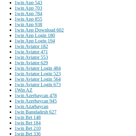
1win App 543
1win App 703
1win App 784
1win App 855
1win App 938
1win App Download 602
1win App Login 180
1win App Login 194
1win Aviator 182
1win Aviator 471
1win Aviator 553
1win Aviator 629
1win Aviator Login 484
1win Aviator Login 523
1win Aviator Login 564
1win Aviator Login 673
1Win AZ
1win Azerbaycan 478
1win Azerbaycan 945
1win Azərbaycan
1win Bangladesh 627
1win Bet 148
1win Bet 184
1win Bet 210
1win Bet 336