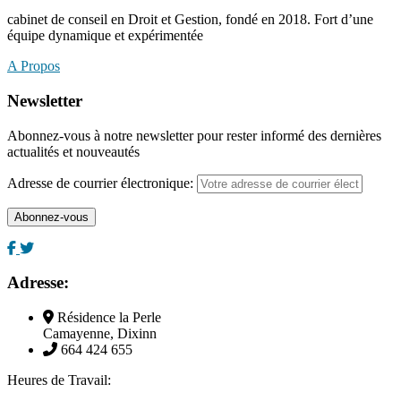
cabinet de conseil en Droit et Gestion, fondé en 2018. Fort d’une
équipe dynamique et expérimentée
A Propos
Newsletter
Abonnez-vous à notre newsletter pour rester informé des dernières
actualités et nouveautés
Adresse de courrier électronique:
Adresse:
Résidence la Perle
Camayenne, Dixinn
664 424 655
Heures de Travail: