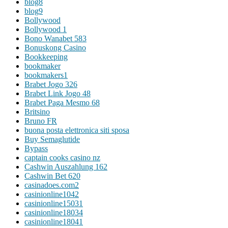
blog8
blog9
Bollywood
Bollywood 1
Bono Wanabet 583
Bonuskong Casino
Bookkeeping
bookmaker
bookmakers1
Brabet Jogo 326
Brabet Link Jogo 48
Brabet Paga Mesmo 68
Britsino
Bruno FR
buona posta elettronica siti sposa
Buy Semaglutide
Bypass
captain cooks casino nz
Cashwin Auszahlung 162
Cashwin Bet 620
casinadoes.com2
casinionline1042
casinionline15031
casinionline18034
casinionline18041