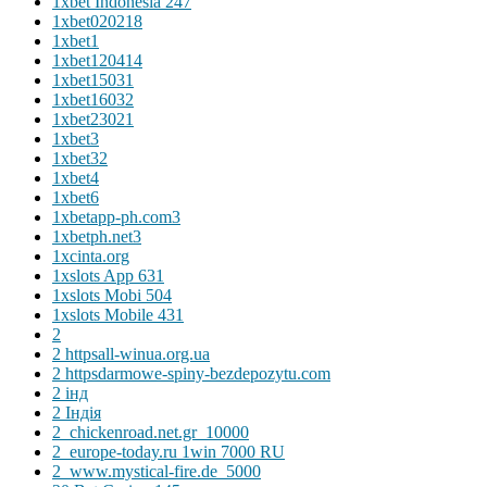
1xbet Indonesia 247
1xbet020218
1xbet1
1xbet120414
1xbet15031
1xbet16032
1xbet23021
1xbet3
1xbet32
1xbet4
1xbet6
1xbetapp-ph.com3
1xbetph.net3
1xcinta.org
1xslots App 631
1xslots Mobi 504
1xslots Mobile 431
2
2 httpsall-winua.org.ua
2 httpsdarmowe-spiny-bezdepozytu.com
2 інд
2 Індія
2_chickenroad.net.gr_10000
2_europe-today.ru 1win 7000 RU
2_www.mystical-fire.de_5000