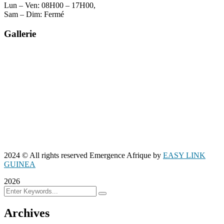
Lun – Ven: 08H00 – 17H00,
Sam – Dim: Fermé
Gallerie
2024
© All rights reserved Emergence Afrique by
EASY LINK
GUINEA
2026
Archives