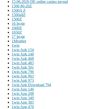
15.06.2026 DE online casino paypal
1500 80-20Z
1500A Z
1500allZ
1500Z
16 Індія
1600Z
1650Z
17 Індія
1Mostbet
1win
1win Apk 154
1win Apk 248
1win Apk 468
1win Apk 485
1win Apk 501
1win Apk 796
1win Apk 963
1win Apk 973
1win Apk Download 794
1win App 146
1win App 208
1win App 349
1win App 385
1win App 470