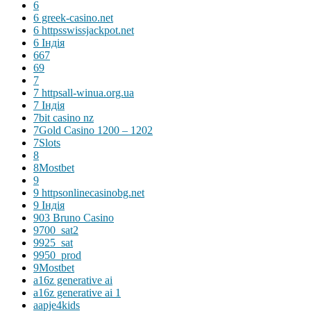
6
6 greek-casino.net
6 httpsswissjackpot.net
6 Індія
667
69
7
7 httpsall-winua.org.ua
7 Індія
7bit casino nz
7Gold Casino 1200 – 1202
7Slots
8
8Mostbet
9
9 httpsonlinecasinobg.net
9 Індія
903 Bruno Casino
9700_sat2
9925_sat
9950_prod
9Mostbet
a16z generative ai
a16z generative ai 1
aapje4kids