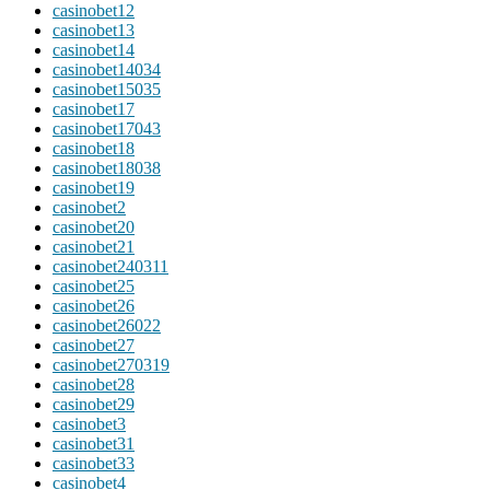
casinobet12
casinobet13
casinobet14
casinobet14034
casinobet15035
casinobet17
casinobet17043
casinobet18
casinobet18038
casinobet19
casinobet2
casinobet20
casinobet21
casinobet240311
casinobet25
casinobet26
casinobet26022
casinobet27
casinobet270319
casinobet28
casinobet29
casinobet3
casinobet31
casinobet33
casinobet4