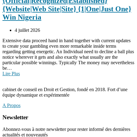
{Official|Recognized|Established}
{Website|Web Site|Site} {1|One|Just One}
Win Nigeria
4 juillet 2026
Extensive data proceed hand in hand together with current updates
to create your gambling even more remarkable inside terms
regarding getting energetic. An Individual need to decline a ball plus
notice wherever it gets and also exactly what usually are the
particular possible winnings. Typically The money may nevertheless
be…
Lire Plus
cabinet de conseil en Droit et Gestion, fondé en 2018. Fort d’une
équipe dynamique et expérimentée
A Propos
Newsletter
Abonnez-vous à notre newsletter pour rester informé des dernières
actualités et nouveautés