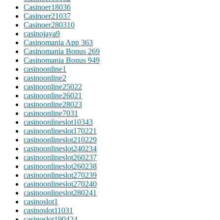
Casinoer18036
Casinoer21037
Casinoer280310
casinojaya9
Casinomania App 363
Casinomania Bonus 269
Casinomania Bonus 949
casinoonline1
casinoonline2
casinoonline25022
casinoonline26021
casinoonline28023
casinoonline7031
casinoonlineslot10343
casinoonlineslot170221
casinoonlineslot210229
casinoonlineslot240234
casinoonlineslot260237
casinoonlineslot260238
casinoonlineslot270239
casinoonlineslot270240
casinoonlineslot280241
casinoslot1
casinoslot11031
casinoslot190424