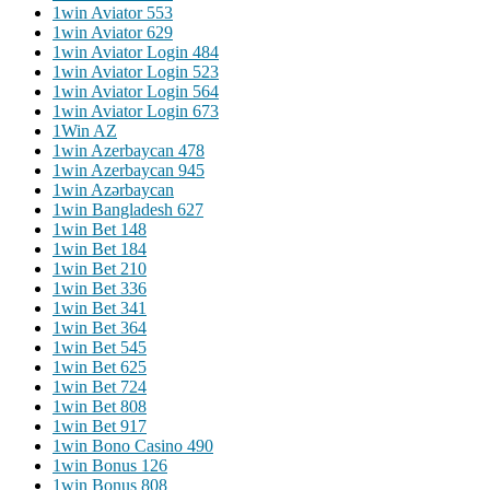
1win Aviator 553
1win Aviator 629
1win Aviator Login 484
1win Aviator Login 523
1win Aviator Login 564
1win Aviator Login 673
1Win AZ
1win Azerbaycan 478
1win Azerbaycan 945
1win Azərbaycan
1win Bangladesh 627
1win Bet 148
1win Bet 184
1win Bet 210
1win Bet 336
1win Bet 341
1win Bet 364
1win Bet 545
1win Bet 625
1win Bet 724
1win Bet 808
1win Bet 917
1win Bono Casino 490
1win Bonus 126
1win Bonus 808