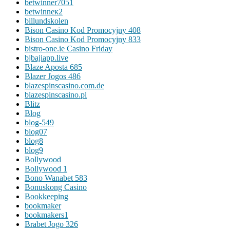
betwinner7051
betwinneк2
billundskolen
Bison Casino Kod Promocyjny 408
Bison Casino Kod Promocyjny 833
bistro-one.ie Casino Friday
bjbajiapp.live
Blaze Aposta 685
Blazer Jogos 486
blazespinscasino.com.de
blazespinscasino.pl
Blitz
Blog
blog-549
blog07
blog8
blog9
Bollywood
Bollywood 1
Bono Wanabet 583
Bonuskong Casino
Bookkeeping
bookmaker
bookmakers1
Brabet Jogo 326