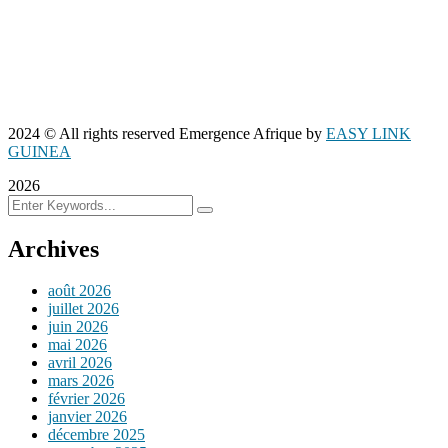
2024
© All rights reserved Emergence Afrique by
EASY LINK
GUINEA
2026
Archives
août 2026
juillet 2026
juin 2026
mai 2026
avril 2026
mars 2026
février 2026
janvier 2026
décembre 2025