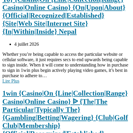
Casino|Online Casino} {On|Upon|About}
{Official|Recognized|Established}
{Site|Web Site|Internet Site}
{In|Within|Inside} Nepal
4 juillet 2026
Whether you’re being capable to access the particular website or
cellular software, it just requires secs to end upwards being capable
to sign inside. When it will come to understanding how in purchase
to sign in 1win plus begin actively playing video games, it’s best in
purchase to adhere to…
Lire Plus
1win {Casino|On {Line|Collection|Range}
Casino|Online Casino} ᐉ {The|The
Particular|Typically The}
{Gambling|Betting|Wagering} {Club|Golf
Club|Membership}