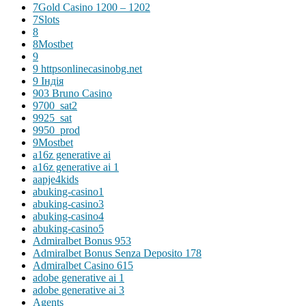
7Gold Casino 1200 – 1202
7Slots
8
8Mostbet
9
9 httpsonlinecasinobg.net
9 Індія
903 Bruno Casino
9700_sat2
9925_sat
9950_prod
9Mostbet
a16z generative ai
a16z generative ai 1
aapje4kids
abuking-casino1
abuking-casino3
abuking-casino4
abuking-casino5
Admiralbet Bonus 953
Admiralbet Bonus Senza Deposito 178
Admiralbet Casino 615
adobe generative ai 1
adobe generative ai 3
Agents