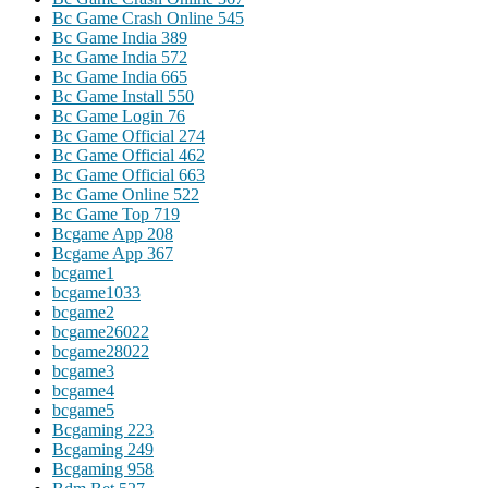
Bc Game Crash Online 545
Bc Game India 389
Bc Game India 572
Bc Game India 665
Bc Game Install 550
Bc Game Login 76
Bc Game Official 274
Bc Game Official 462
Bc Game Official 663
Bc Game Online 522
Bc Game Top 719
Bcgame App 208
Bcgame App 367
bcgame1
bcgame1033
bcgame2
bcgame26022
bcgame28022
bcgame3
bcgame4
bcgame5
Bcgaming 223
Bcgaming 249
Bcgaming 958