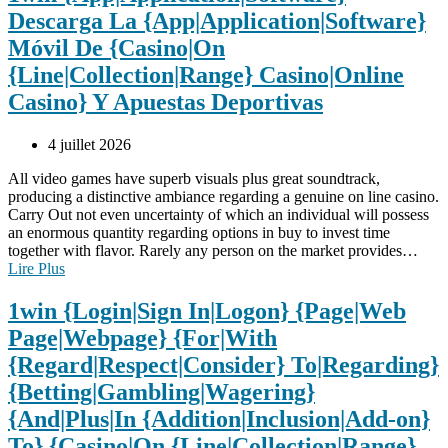
Descarga La {App|Application|Software}
Móvil De {Casino|On
{Line|Collection|Range} Casino|Online
Casino} Y Apuestas Deportivas
4 juillet 2026
All video games have superb visuals plus great soundtrack,
producing a distinctive ambiance regarding a genuine on line casino.
Carry Out not even uncertainty of which an individual will possess
an enormous quantity regarding options in buy to invest time
together with flavor. Rarely any person on the market provides…
Lire Plus
1win {Login|Sign In|Logon} {Page|Web
Page|Webpage} {For|With
{Regard|Respect|Consider} To|Regarding}
{Betting|Gambling|Wagering}
{And|Plus|In {Addition|Inclusion|Add-on}
To} {Casino|On {Line|Collection|Range}