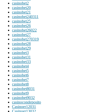
casinobet2
casinobet20
casinobet21
casinobet240311
casinobet25
casinobet26
casinobet26022
casinobet27
casinobet270319
casinobet28
casinobet29
casinobet3
casinobet31
casinobet33
casinobet4
casinobet5
casinobet6
casinobet7
casinobet8
casinobet8031
casinobet9
casinobet9032
casinocondeposito
Casinoer12031
Casinoer13032