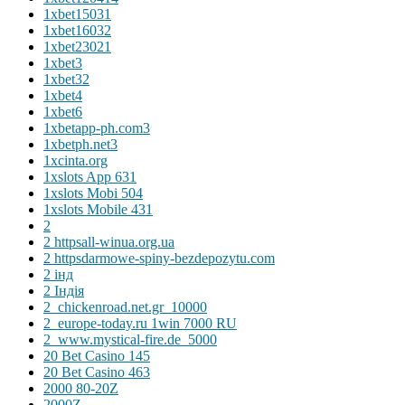
1xbet15031
1xbet16032
1xbet23021
1xbet3
1xbet32
1xbet4
1xbet6
1xbetapp-ph.com3
1xbetph.net3
1xcinta.org
1xslots App 631
1xslots Mobi 504
1xslots Mobile 431
2
2 httpsall-winua.org.ua
2 httpsdarmowe-spiny-bezdepozytu.com
2 інд
2 Індія
2_chickenroad.net.gr_10000
2_europe-today.ru 1win 7000 RU
2_www.mystical-fire.de_5000
20 Bet Casino 145
20 Bet Casino 463
2000 80-20Z
2000Z