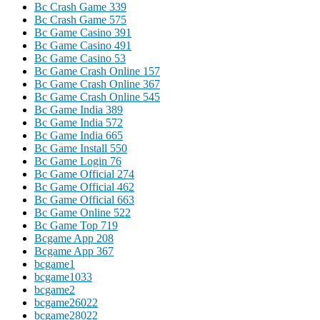
Bc Crash Game 339
Bc Crash Game 575
Bc Game Casino 391
Bc Game Casino 491
Bc Game Casino 53
Bc Game Crash Online 157
Bc Game Crash Online 367
Bc Game Crash Online 545
Bc Game India 389
Bc Game India 572
Bc Game India 665
Bc Game Install 550
Bc Game Login 76
Bc Game Official 274
Bc Game Official 462
Bc Game Official 663
Bc Game Online 522
Bc Game Top 719
Bcgame App 208
Bcgame App 367
bcgame1
bcgame1033
bcgame2
bcgame26022
bcgame28022