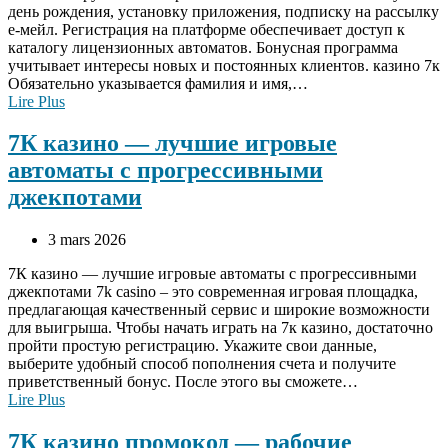
день рождения, установку приложения, подписку на рассылку
е-мейл. Регистрация на платформе обеспечивает доступ к
каталогу лицензионных автоматов. Бонусная программа
учитывает интересы новых и постоянных клиентов. казино 7к
Обязательно указывается фамилия и имя,…
Lire Plus
7К казино — лучшие игровые
автоматы с прогрессивными
джекпотами
3 mars 2026
7К казино — лучшие игровые автоматы с прогрессивными
джекпотами 7k casino – это современная игровая площадка,
предлагающая качественный сервис и широкие возможности
для выигрыша. Чтобы начать играть на 7к казино, достаточно
пройти простую регистрацию. Укажите свои данные,
выберите удобный способ пополнения счета и получите
приветственный бонус. После этого вы сможете…
Lire Plus
7К казино промокод — рабочие