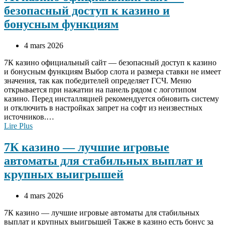
безопасный доступ к казино и
бонусным функциям
4 mars 2026
7К казино официальный сайт — безопасный доступ к казино
и бонусным функциям Выбор слота и размера ставки не имеет
значения, так как победителей определяет ГСЧ. Меню
открывается при нажатии на панель рядом с логотипом
казино. Перед инсталляцией рекомендуется обновить систему
и отключить в настройках запрет на софт из неизвестных
источников.…
Lire Plus
7К казино — лучшие игровые
автоматы для стабильных выплат и
крупных выигрышей
4 mars 2026
7К казино — лучшие игровые автоматы для стабильных
выплат и крупных выигрышей Также в казино есть бонус за