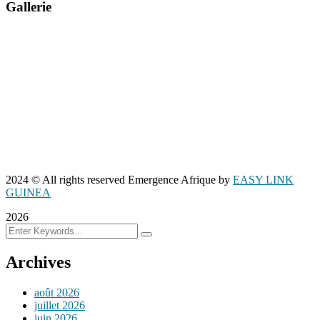
Gallerie
2024
© All rights reserved Emergence Afrique by
EASY LINK
GUINEA
2026
Archives
août 2026
juillet 2026
juin 2026