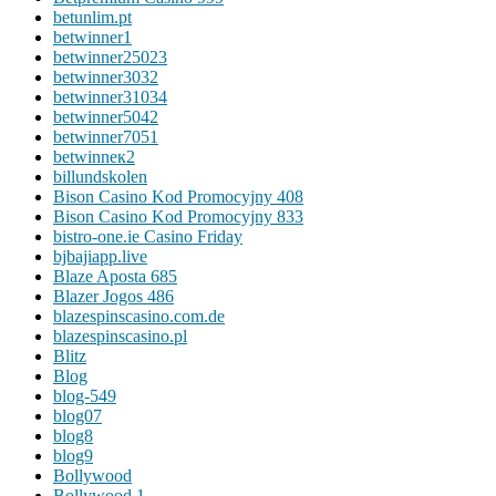
betunlim.pt
betwinner1
betwinner25023
betwinner3032
betwinner31034
betwinner5042
betwinner7051
betwinneк2
billundskolen
Bison Casino Kod Promocyjny 408
Bison Casino Kod Promocyjny 833
bistro-one.ie Casino Friday
bjbajiapp.live
Blaze Aposta 685
Blazer Jogos 486
blazespinscasino.com.de
blazespinscasino.pl
Blitz
Blog
blog-549
blog07
blog8
blog9
Bollywood
Bollywood 1