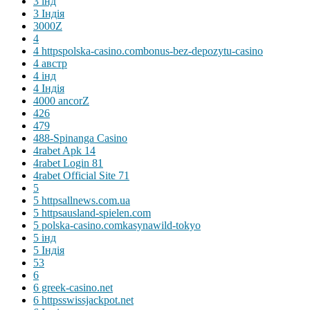
3 інд
3 Індія
3000Z
4
4 httpspolska-casino.combonus-bez-depozytu-casino
4 австр
4 інд
4 Індія
4000 ancorZ
426
479
488-Spinanga Casino
4rabet Apk 14
4rabet Login 81
4rabet Official Site 71
5
5 httpsallnews.com.ua
5 httpsausland-spielen.com
5 polska-casino.comkasynawild-tokyo
5 інд
5 Індія
53
6
6 greek-casino.net
6 httpsswissjackpot.net