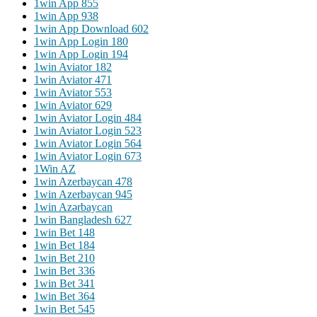
1win App 855
1win App 938
1win App Download 602
1win App Login 180
1win App Login 194
1win Aviator 182
1win Aviator 471
1win Aviator 553
1win Aviator 629
1win Aviator Login 484
1win Aviator Login 523
1win Aviator Login 564
1win Aviator Login 673
1Win AZ
1win Azerbaycan 478
1win Azerbaycan 945
1win Azərbaycan
1win Bangladesh 627
1win Bet 148
1win Bet 184
1win Bet 210
1win Bet 336
1win Bet 341
1win Bet 364
1win Bet 545