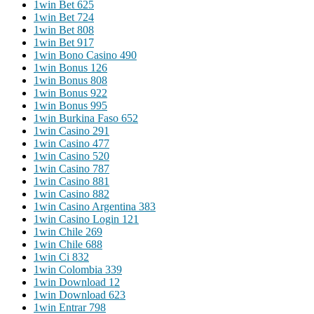
1win Bet 625
1win Bet 724
1win Bet 808
1win Bet 917
1win Bono Casino 490
1win Bonus 126
1win Bonus 808
1win Bonus 922
1win Bonus 995
1win Burkina Faso 652
1win Casino 291
1win Casino 477
1win Casino 520
1win Casino 787
1win Casino 881
1win Casino 882
1win Casino Argentina 383
1win Casino Login 121
1win Chile 269
1win Chile 688
1win Ci 832
1win Colombia 339
1win Download 12
1win Download 623
1win Entrar 798