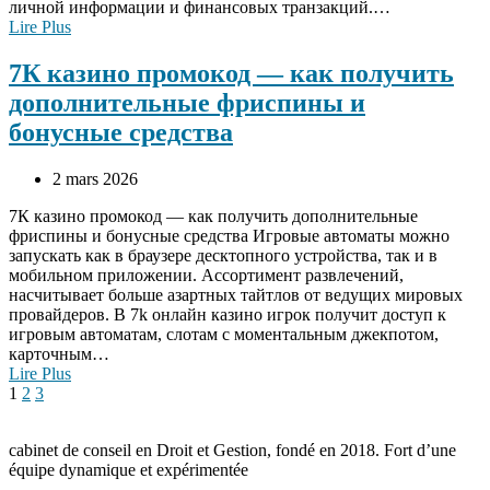
личной информации и финансовых транзакций.…
Lire Plus
7К казино промокод — как получить
дополнительные фриспины и
бонусные средства
2 mars 2026
7К казино промокод — как получить дополнительные
фриспины и бонусные средства Игровые автоматы можно
запускать как в браузере десктопного устройства, так и в
мобильном приложении. Ассортимент развлечений,
насчитывает больше азартных тайтлов от ведущих мировых
провайдеров. В 7k онлайн казино игрок получит доступ к
игровым автоматам, слотам с моментальным джекпотом,
карточным…
Lire Plus
1
2
3
cabinet de conseil en Droit et Gestion, fondé en 2018. Fort d’une
équipe dynamique et expérimentée