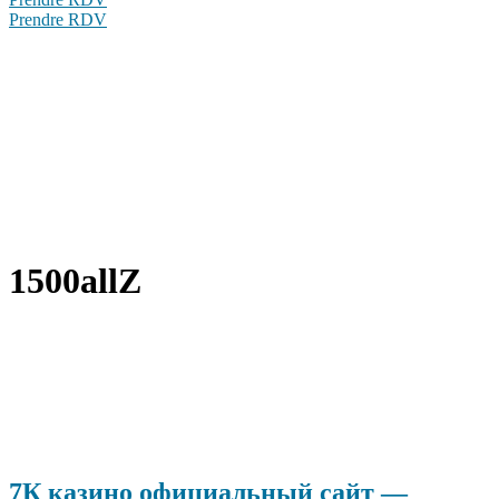
Prendre RDV
1500allZ
7К казино официальный сайт —