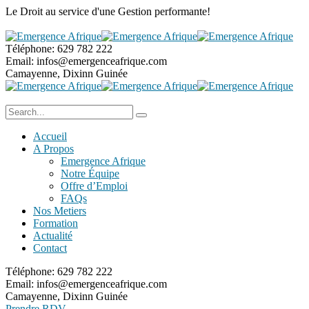
Le Droit au service
d'une Gestion performante!
Téléphone:
629 782 222
Email:
infos@emergenceafrique.com
Camayenne, Dixinn
Guinée
Accueil
A Propos
Emergence Afrique
Notre Équipe
Offre d’Emploi
FAQs
Nos Metiers
Formation
Actualité
Contact
Téléphone:
629 782 222
Email:
infos@emergenceafrique.com
Camayenne, Dixinn
Guinée
Prendre RDV