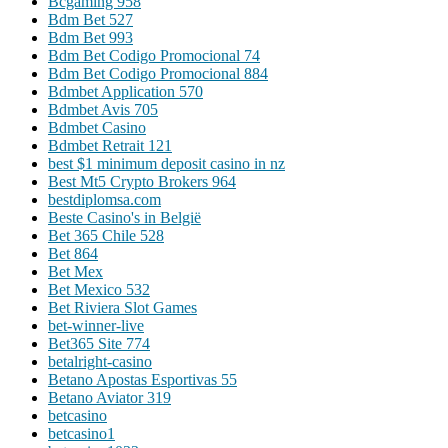
Bcgaming 958
Bdm Bet 527
Bdm Bet 993
Bdm Bet Codigo Promocional 74
Bdm Bet Codigo Promocional 884
Bdmbet Application 570
Bdmbet Avis 705
Bdmbet Casino
Bdmbet Retrait 121
best $1 minimum deposit casino in nz
Best Mt5 Crypto Brokers 964
bestdiplomsa.com
Beste Casino's in België
Bet 365 Chile 528
Bet 864
Bet Mex
Bet Mexico 532
Bet Riviera Slot Games
bet-winner-live
Bet365 Site 774
betalright-casino
Betano Apostas Esportivas 55
Betano Aviator 319
betcasino
betcasino1