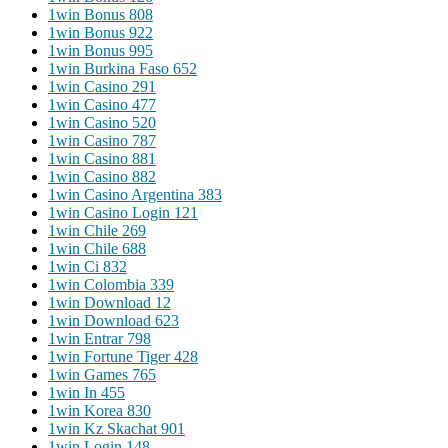
1win Bonus 808
1win Bonus 922
1win Bonus 995
1win Burkina Faso 652
1win Casino 291
1win Casino 477
1win Casino 520
1win Casino 787
1win Casino 881
1win Casino 882
1win Casino Argentina 383
1win Casino Login 121
1win Chile 269
1win Chile 688
1win Ci 832
1win Colombia 339
1win Download 12
1win Download 623
1win Entrar 798
1win Fortune Tiger 428
1win Games 765
1win In 455
1win Korea 830
1win Kz Skachat 901
1win Login 148