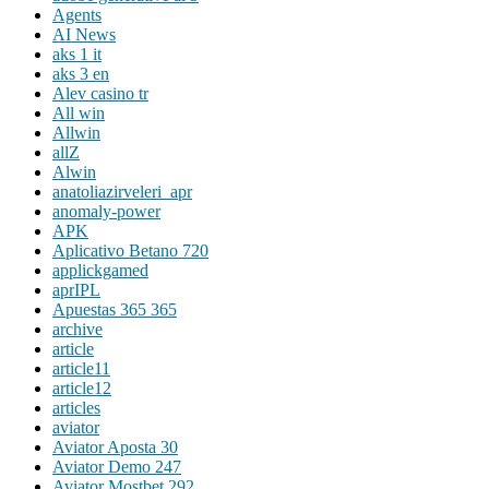
Agents
AI News
aks 1 it
aks 3 en
Alev casino tr
All win
Allwin
allZ
Alwin
anatoliazirveleri_apr
anomaly-power
APK
Aplicativo Betano 720
applickgamed
aprIPL
Apuestas 365 365
archive
article
article11
article12
articles
aviator
Aviator Aposta 30
Aviator Demo 247
Aviator Mostbet 292