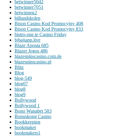
betwinner5042
betwinner7051
betwinneк2
billundskolen
Bison Casino Kod Promocyjny 408
Bison Casino Kod Promocyjny 833
bistro-one.ie Casino Friday
bjbajiapp.live
Blaze Aposta 685
Blazer Jogos 486
blazespinscasino.com.de
blazespinscasino.pl
Blitz
Blog
blog-549
blog07
blog8
blog9
Bollywood
Bollywood 1
Bono Wanabet 583
Bonuskong Casino
Bookkeeping
bookmaker
bookmakers1