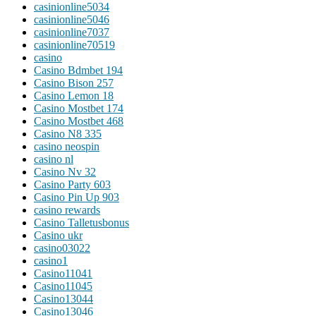
casinionline5034
casinionline5046
casinionline7037
casinionline70519
casino
Casino Bdmbet 194
Casino Bison 257
Casino Lemon 18
Casino Mostbet 174
Casino Mostbet 468
Casino N8 335
casino neospin
casino nl
Casino Nv 32
Casino Party 603
Casino Pin Up 903
casino rewards
Casino Talletusbonus
Casino ukr
casino03022
casino1
Casino11041
Casino11045
Casino13044
Casino13046