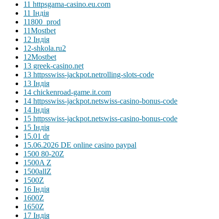
11 httpsgama-casino.eu.com
11 Індія
11800_prod
11Mostbet
12 Індія
12-shkola.ru2
12Mostbet
13 greek-casino.net
13 httpsswiss-jackpot.netrolling-slots-code
13 Індія
14 chickenroad-game.it.com
14 httpsswiss-jackpot.netswiss-casino-bonus-code
14 Індія
15 httpsswiss-jackpot.netswiss-casino-bonus-code
15 Індія
15.01 dr
15.06.2026 DE online casino paypal
1500 80-20Z
1500A Z
1500allZ
1500Z
16 Індія
1600Z
1650Z
17 Індія