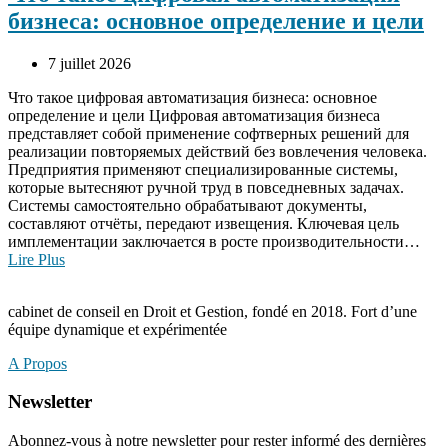
бизнеса: основное определение и цели
7 juillet 2026
Что такое цифровая автоматизация бизнеса: основное
определение и цели Цифровая автоматизация бизнеса
представляет собой применение софтверных решений для
реализации повторяемых действий без вовлечения человека.
Предприятия применяют специализированные системы,
которые вытесняют ручной труд в повседневных задачах.
Системы самостоятельно обрабатывают документы,
составляют отчёты, передают извещения. Ключевая цель
имплементации заключается в росте производительности…
Lire Plus
cabinet de conseil en Droit et Gestion, fondé en 2018. Fort d’une
équipe dynamique et expérimentée
A Propos
Newsletter
Abonnez-vous à notre newsletter pour rester informé des dernières