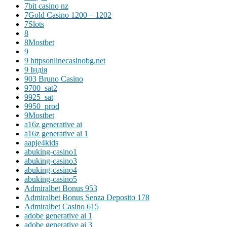
7bit casino nz
7Gold Casino 1200 – 1202
7Slots
8
8Mostbet
9
9 httpsonlinecasinobg.net
9 Індія
903 Bruno Casino
9700_sat2
9925_sat
9950_prod
9Mostbet
a16z generative ai
a16z generative ai 1
aapje4kids
abuking-casino1
abuking-casino3
abuking-casino4
abuking-casino5
Admiralbet Bonus 953
Admiralbet Bonus Senza Deposito 178
Admiralbet Casino 615
adobe generative ai 1
adobe generative ai 3