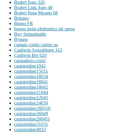
Brabet Jogo 326
Brabet Link Jogo 48
Brabet Paga Mesmo 68
Britsino
Bruno FR
buona posta elettronica siti sposa
Buy Semaglutide
Bypass
captain cooks casino nz
Cashwin Auszahlung 162
Cashwin Bet 620
casinadoes.com2
casinionline1042
casinionline15031
casinionline18034
casinionline18041
casinionline18042
casinionline21044
casinionline22045
casinionline24039
casinionline260310
casinionline26049
casinionline280411
casinionline31031
casinionline4033