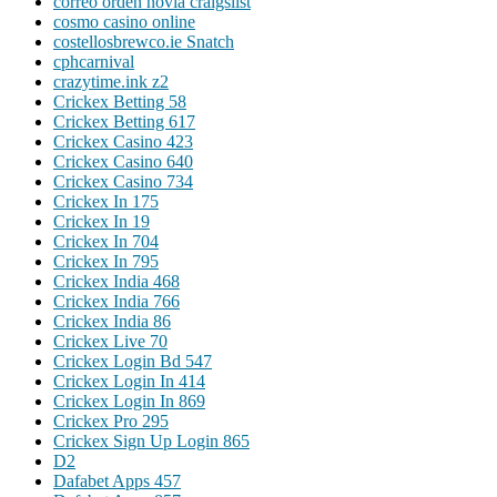
correo orden novia craigslist
cosmo casino online
costellosbrewco.ie Snatch
cphcarnival
crazytime.ink z2
Crickex Betting 58
Crickex Betting 617
Crickex Casino 423
Crickex Casino 640
Crickex Casino 734
Crickex In 175
Crickex In 19
Crickex In 704
Crickex In 795
Crickex India 468
Crickex India 766
Crickex India 86
Crickex Live 70
Crickex Login Bd 547
Crickex Login In 414
Crickex Login In 869
Crickex Pro 295
Crickex Sign Up Login 865
D2
Dafabet Apps 457