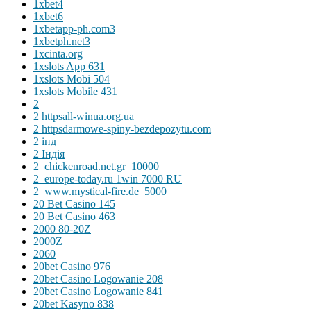
1xbet4
1xbet6
1xbetapp-ph.com3
1xbetph.net3
1xcinta.org
1xslots App 631
1xslots Mobi 504
1xslots Mobile 431
2
2 httpsall-winua.org.ua
2 httpsdarmowe-spiny-bezdepozytu.com
2 інд
2 Індія
2_chickenroad.net.gr_10000
2_europe-today.ru 1win 7000 RU
2_www.mystical-fire.de_5000
20 Bet Casino 145
20 Bet Casino 463
2000 80-20Z
2000Z
2060
20bet Casino 976
20bet Casino Logowanie 208
20bet Casino Logowanie 841
20bet Kasyno 838