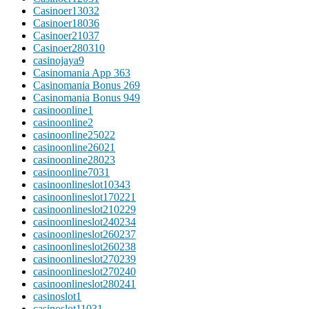
Casinoer13032
Casinoer18036
Casinoer21037
Casinoer280310
casinojaya9
Casinomania App 363
Casinomania Bonus 269
Casinomania Bonus 949
casinoonline1
casinoonline2
casinoonline25022
casinoonline26021
casinoonline28023
casinoonline7031
casinoonlineslot10343
casinoonlineslot170221
casinoonlineslot210229
casinoonlineslot240234
casinoonlineslot260237
casinoonlineslot260238
casinoonlineslot270239
casinoonlineslot270240
casinoonlineslot280241
casinoslot1
casinoslot11031