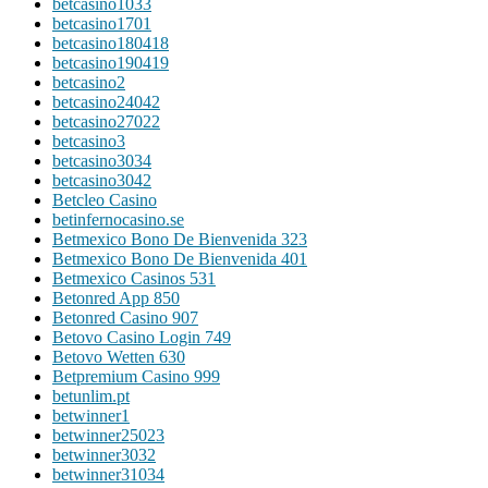
betcasino1033
betcasino1701
betcasino180418
betcasino190419
betcasino2
betcasino24042
betcasino27022
betcasino3
betcasino3034
betcasino3042
Betcleo Casino
betinfernocasino.se
Betmexico Bono De Bienvenida 323
Betmexico Bono De Bienvenida 401
Betmexico Casinos 531
Betonred App 850
Betonred Casino 907
Betovo Casino Login 749
Betovo Wetten 630
Betpremium Casino 999
betunlim.pt
betwinner1
betwinner25023
betwinner3032
betwinner31034