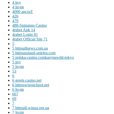
4 інд
4 Індія
4000 ancorZ
426
479
488-Spinanga Casino
4rabet Apk 14
4rabet Login 81
4rabet Official Site 71
5
5 httpsallnews.com.ua
5 httpsausland-spielen.com
5 polska-casino.comkasynawild-tokyo
5 інд
5 Індія
53
6
6 greek-casino.net
6 httpsswissjackpot.net
6 Індія
667
69
7
7 httpsall-winua.org.ua
7 Індія