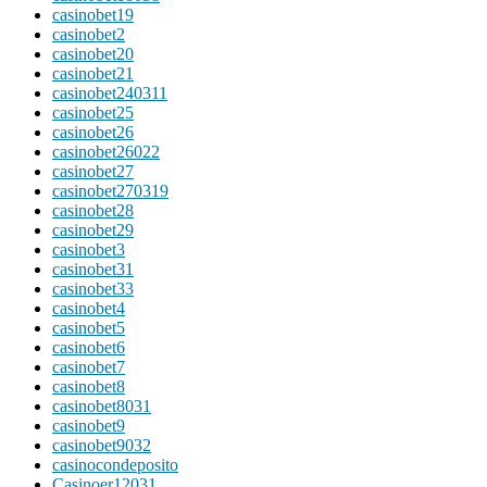
casinobet19
casinobet2
casinobet20
casinobet21
casinobet240311
casinobet25
casinobet26
casinobet26022
casinobet27
casinobet270319
casinobet28
casinobet29
casinobet3
casinobet31
casinobet33
casinobet4
casinobet5
casinobet6
casinobet7
casinobet8
casinobet8031
casinobet9
casinobet9032
casinocondeposito
Casinoer12031