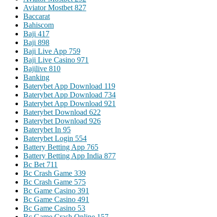
Aviator Mostbet 827
Baccarat
Bahiscom
Baji 417
Baji 898
Baji Live App 759
Baji Live Casino 971
Bajilive 810
Banking
Baterybet App Download 119
Baterybet App Download 734
Baterybet App Download 921
Baterybet Download 622
Baterybet Download 926
Baterybet In 95
Baterybet Login 554
Battery Betting App 765
Battery Betting App India 877
Bc Bet 711
Bc Crash Game 339
Bc Crash Game 575
Bc Game Casino 391
Bc Game Casino 491
Bc Game Casino 53
Bc Game Crash Online 157