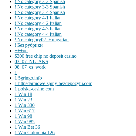
! No category 3-2 Spanish
! No category 3-3 Spanish
! No category 3-4 Spanish
! No category 4-1 Italian
! No category 4-2 Italian
! No category 4-3 Italian
! No category 4-4 Italian
! No category02_Hungarian
! Без рубрики
+++pu
$300 free chip no deposit casino
03_07_NL_AKS
08_07_es_work
1
1 5gringo.info
1 httpsdarmowe-spiny-bezdepozytu.com
1 polska-casino.com
1 Win 18
1 Win 23
1 Win 330
1 Win 617
1 Win 98
1 Win 985
1 Win Bet 36
1 Win Colombia 126