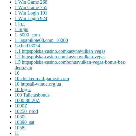
1 Win Game 268
1 Win Game 755
1 Win Login 191
1 Win Login 924
1 інд
1 Індія
1_5000_com
1_lapapillote08.com_10000
1-xbeti18034
1.1 httpspolska-casino.comkasynavulkan-vegas
1.2 httpspolska-casino.comkasynavulkan-vegas
1.5 httpspolska-casino.combonusvulkan-vegas-bonus-bez-
depozytu
10
10 chickenroad-game.it.com
10 httpsall-winua.org.ua
10 Індія
100 Talletusbonus
1000 80-20Z
1000Z
10250_prod
1030i
10390_sat
1058i
11