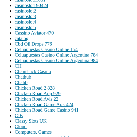
casinoslot190424
casinoslot2
casinoslot3
casinoslot4
casinoslot5
Cassino Aviator 470
catalog
Cbd Oil Drops 776
Celuapuestas Casino Online 154
Celuapuestas Casino Online Argentina 784
Celuapuestas Casino Online Argentina 984
CH
ChainLuck Casino
Chathub
Chatib
Chicken Road 2 828
Chicken Road App 929
Chicken Road Avis 22
Chicken Road Game Apk 424
Chicken Road Game Casino 941
CIB
Classy Slots UK
Cloud
Computers, Games