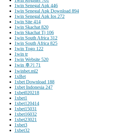
1win Register 701
1win Senegal Apk 446
1win Senegal Apk Download 894
1win Senegal Apk Ios 272
1win Site 414
1win Skachat 820
1win Skachat Tj 106
1win South Africa 312
1win South Africa 825
1win Togo 122
1win tr
1win Website 520
1win 후기 71
1winbet.ml2
1xBet
1xbet Download 188
1xbet Indonesia 247
1xbet020218
1xbet1
1xbet120414
1xbet15031
1xbet16032
1xbet23021
1xbet3
1xbet32