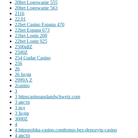
20bet Logowanie 555
20bet Logowanie 563
2116
22.01
22bet Casino Espana 470
22bet Espana 673
22bet Login 200
22bet Login 925
2500allZ
2500Z
254 Gudar Casino
256
26
26 Індія
2999A Z
2casino
3
3 httpscasinoauslandschweiz.com
3 австр
3 інд
3 Індія
3000Z
4
4 httpspolska-casino.combonus-bez-depozytu-casino
4 австр