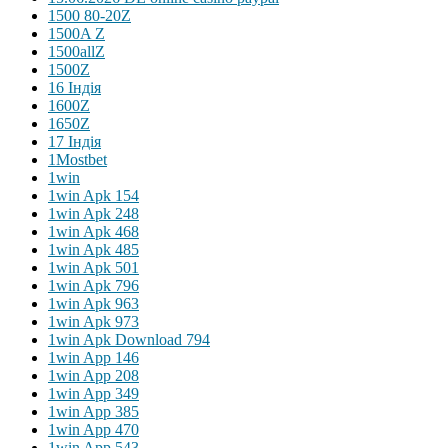
1500 80-20Z
1500A Z
1500allZ
1500Z
16 Індія
1600Z
1650Z
17 Індія
1Mostbet
1win
1win Apk 154
1win Apk 248
1win Apk 468
1win Apk 485
1win Apk 501
1win Apk 796
1win Apk 963
1win Apk 973
1win Apk Download 794
1win App 146
1win App 208
1win App 349
1win App 385
1win App 470
1win App 543