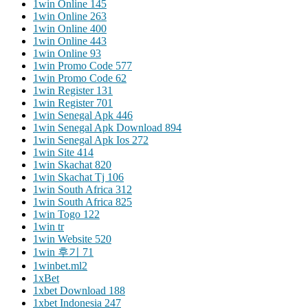
1win Online 145
1win Online 263
1win Online 400
1win Online 443
1win Online 93
1win Promo Code 577
1win Promo Code 62
1win Register 131
1win Register 701
1win Senegal Apk 446
1win Senegal Apk Download 894
1win Senegal Apk Ios 272
1win Site 414
1win Skachat 820
1win Skachat Tj 106
1win South Africa 312
1win South Africa 825
1win Togo 122
1win tr
1win Website 520
1win 후기 71
1winbet.ml2
1xBet
1xbet Download 188
1xbet Indonesia 247