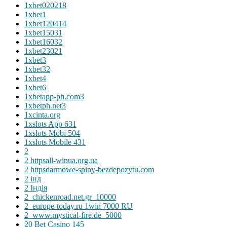
1xbet020218
1xbet1
1xbet120414
1xbet15031
1xbet16032
1xbet23021
1xbet3
1xbet32
1xbet4
1xbet6
1xbetapp-ph.com3
1xbetph.net3
1xcinta.org
1xslots App 631
1xslots Mobi 504
1xslots Mobile 431
2
2 httpsall-winua.org.ua
2 httpsdarmowe-spiny-bezdepozytu.com
2 інд
2 Індія
2_chickenroad.net.gr_10000
2_europe-today.ru 1win 7000 RU
2_www.mystical-fire.de_5000
20 Bet Casino 145