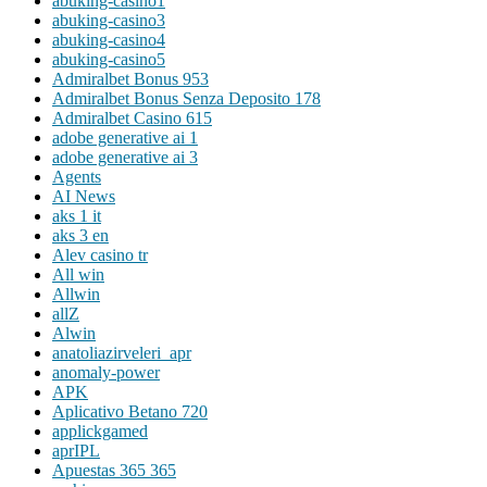
abuking-casino1
abuking-casino3
abuking-casino4
abuking-casino5
Admiralbet Bonus 953
Admiralbet Bonus Senza Deposito 178
Admiralbet Casino 615
adobe generative ai 1
adobe generative ai 3
Agents
AI News
aks 1 it
aks 3 en
Alev casino tr
All win
Allwin
allZ
Alwin
anatoliazirveleri_apr
anomaly-power
APK
Aplicativo Betano 720
applickgamed
aprIPL
Apuestas 365 365