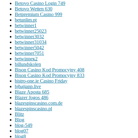
Betovo Casino Login 749
Betovo Wetten 630
Betpremium Casino 999
betunlim.pt
betwinner1
betwinner25023
betwinner3032
betwinner31034
betwinner5042
betwinner7051
betwinneк2
billundskolen
Bison Casino Kod Promocyjny 408
Bison Casino Kod Promocyjny 833
bistro-one.ie Casino Friday
bjbajiapp.live
Blaze Aposta 685
Blazer Jogos 486
blazespinscasino.com.de
blazespinscasino.pl
Blitz
Blog
blog-549
blog07
blog8