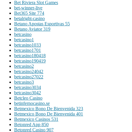
Bet Riviera Slot Games
bet-winner-live
Bet365 Site 774
betalright-casino
Betano Apostas Esportivas 55
Betano Aviator 319
betcasino
betcasino1
betcasino1033
betcasino1701
betcasino180418
betcasino190419
betcasino2
betcasino24042
betcasino27022
betcasino3
betcasino3034
betcasino3042
Betcleo Casino
betinfernocasino.se
Betmexico Bono De Bienvenida 323
Betmexico Bono De Bienvenida 401
Betmexico Casinos 531
Betonred App 850
Betonred Casino 907