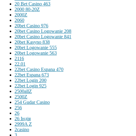
20 Bet Casino 463
2000 80-20Z
2000Z
2060
20bet Casino 976
20bet Casino Logowanie 208
20bet Casino Logowanie 841
20bet Kasyno 838
20bet Logowanie 555
20bet Logowanie 563
2116
22.01
22bet Casino Espana 470
22bet Espana 673
22bet Login 200
22bet Login 925
2500allZ
2500Z
254 Gudar Casino
256
26
26 Індія
2999A Z
2casino
3