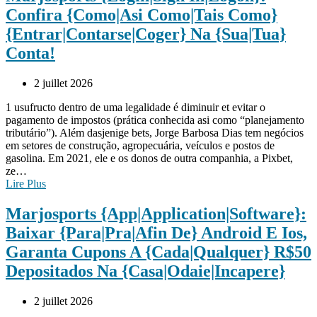
Confira {Como|Asi Como|Tais Como}
{Entrar|Contarse|Coger} Na {Sua|Tua}
Conta!
2 juillet 2026
1 usufructo dentro de uma legalidade é diminuir et evitar o
pagamento de impostos (prática conhecida asi como “planejamento
tributário”). Além dasjenige bets, Jorge Barbosa Dias tem negócios
em setores de construção, agropecuária, veículos e postos de
gasolina. Em 2021, ele e os donos de outra companhia, a Pixbet,
ze…
Lire Plus
Marjosports {App|Application|Software}:
Baixar {Para|Pra|Afin De} Android E Ios,
Garanta Cupons A {Cada|Qualquer} R$50
Depositados Na {Casa|Odaie|Incapere}
2 juillet 2026