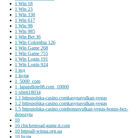
1 Win 18
1 Win 23
1 Win 330
1 Win 617
1 Win 98
1 Win 985
1 Win Bet 36
1 Win Colombia 126
1 Win Game 268
1 Win Game 755
1 Win Login 191
1 Win Login 924
1 інд
1 Індія
1_5000_com
1_lapapillote08.com_10000
1-xbeti18034
1.1 httpspolska-casino.comkasynavulkan-vegas
1.2 httpspolska-casino.comkasynavulkan-vegas
1.5 httpspolska-casino.combonusvulkan-vegas-bonus-bez-
depozytu
10
10 chickenroad-game.it.com
10 httpsall-winua.org.ua
10 Індія