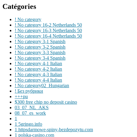
Catégories
! No category
! No category 16-2 Netherlands 50
! No category 16-3 Netherlands 50
! No category 16-4 Netherlands 50
! No category 3-1 Spanish
! No category 3-2 Spanish
! No category 3-3 Spanish
! No category 3-4 Spanish
! No category 4-1 Italian
! No category 4-2 Italian
! No category 4-3 Italian
! No category 4-4 Italian
! No category02_Hungarian
! Без рубрики
+++pu
$300 free chip no deposit casino
03_07_NL_AKS
08_07_es_work
1
1 5gringo.info
1 httpsdarmowe-spiny-bezdepozytu.com
1 polska-casino.com