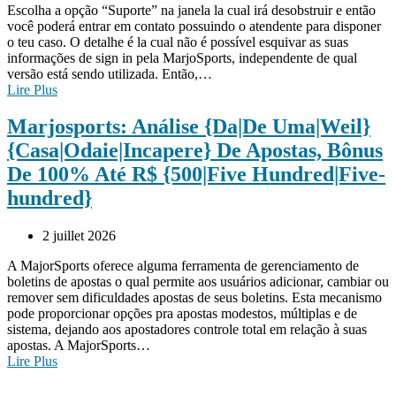
Escolha a opção “Suporte” na janela la cual irá desobstruir e então
você poderá entrar em contato possuindo o atendente para disponer
o teu caso. O detalhe é la cual não é possível esquivar as suas
informações de sign in pela MarjoSports, independente de qual
versão está sendo utilizada. Então,…
Lire Plus
Marjosports: Análise {Da|De Uma|Weil}
{Casa|Odaie|Incapere} De Apostas, Bônus
De 100% Até R$ {500|Five Hundred|Five-
hundred}
2 juillet 2026
A MajorSports oferece alguma ferramenta de gerenciamento de
boletins de apostas o qual permite aos usuários adicionar, cambiar ou
remover sem dificuldades apostas de seus boletins. Esta mecanismo
pode proporcionar opções pra apostas modestos, múltiplas e de
sistema, dejando aos apostadores controle total em relação à suas
apostas. A MajorSports…
Lire Plus