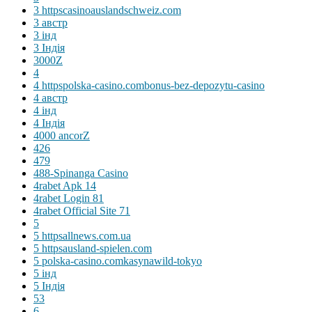
3 httpscasinoauslandschweiz.com
3 австр
3 інд
3 Індія
3000Z
4
4 httpspolska-casino.combonus-bez-depozytu-casino
4 австр
4 інд
4 Індія
4000 ancorZ
426
479
488-Spinanga Casino
4rabet Apk 14
4rabet Login 81
4rabet Official Site 71
5
5 httpsallnews.com.ua
5 httpsausland-spielen.com
5 polska-casino.comkasynawild-tokyo
5 інд
5 Індія
53
6