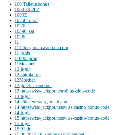
100 Talletusbonus
1000 80-20Z
1000Z
10250_prod
1030i
10390_sat
1058i
11
11 httpsgama-casino.eu.com
11 Індія
11800_prod
11Mostbet
12 Індія
12-shkola.ru2
12Mostbet
13 greek-casino.net
13 httpsswiss-jackpot.netrolling-slots-code
13 Індія
14 chickenroad-game.it.com
14 httpsswiss-jackpot.netswiss-casino-bonus-code
14 Індія
15 httpsswiss-jackpot.netswiss-casino-bonus-code
15 Індія
15.01 dr
15.06.2026 DE online casino paypal