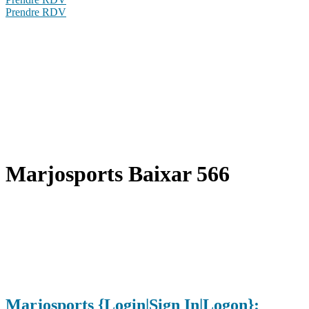
Prendre RDV
Marjosports Baixar 566
Marjosports {Login|Sign In|Logon}: