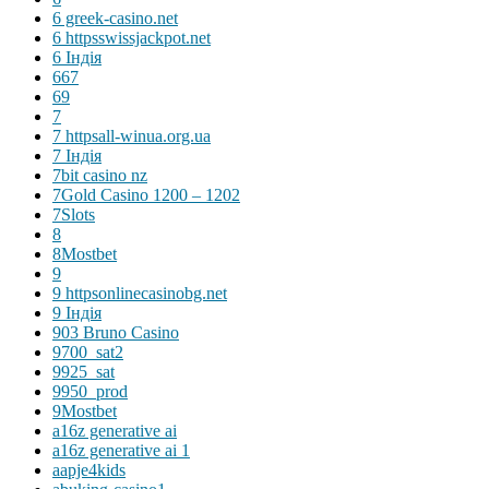
6 greek-casino.net
6 httpsswissjackpot.net
6 Індія
667
69
7
7 httpsall-winua.org.ua
7 Індія
7bit casino nz
7Gold Casino 1200 – 1202
7Slots
8
8Mostbet
9
9 httpsonlinecasinobg.net
9 Індія
903 Bruno Casino
9700_sat2
9925_sat
9950_prod
9Mostbet
a16z generative ai
a16z generative ai 1
aapje4kids