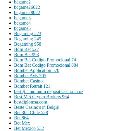
bcgame2
bcgame26022
bcgame28022
bcgame3
bcgame4
bcgame5
Bcgaming 223
Bcgaming 249
Bcgaming 958
Bdm Bet 527
Bdm Bet 993
Bdm Bet Codigo Promocional 74
Bdm Bet Codigo Promocional 884
Bdmbet Application 570
Bdmbet Avis 705
Bdmbet Casino
Bdmbet Retrait 121
best $1 minimum deposit casino in nz
Best Mt5 Crypto Brokers 964
bestdiplomsa.com
Beste Casino's in België
Bet 365 Chile 528
Bet 864
Bet Mex
Bet Mexico 532