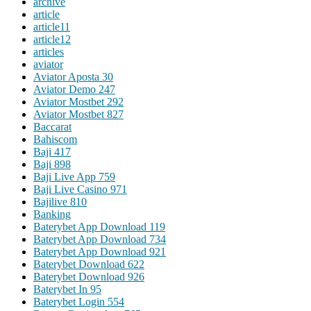
archive
article
article11
article12
articles
aviator
Aviator Aposta 30
Aviator Demo 247
Aviator Mostbet 292
Aviator Mostbet 827
Baccarat
Bahiscom
Baji 417
Baji 898
Baji Live App 759
Baji Live Casino 971
Bajilive 810
Banking
Baterybet App Download 119
Baterybet App Download 734
Baterybet App Download 921
Baterybet Download 622
Baterybet Download 926
Baterybet In 95
Baterybet Login 554