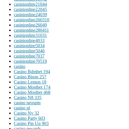
casinionline21044
casinionline22045
casinionline24039
casinionline260310
casinionline26049
casinionline280411
casinionline31031
casinionline4033
casinionline5034
casinionline5046
casinionline7037
casinionline70519
casino
Casino Bdmbet 194
Casino Bison 257
Casino Lemon 18
Casino Mostbet 174
Casino Mostbet 468
Casino N8 335
casino neospin
casino nl
Casino Nv 32
Casino Party 603
Casino Pin Up 903
casino rewards