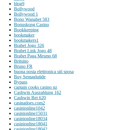
blog9
Bollywood
Bollywood 1
Bono Wanabet 583
Bonuskong Casino
Bookkeeping
bookmaker
bookmakers1
Brabet Jogo 326
Brabet Link Jogo 48
Brabet Paga Mesmo 68
Britsino
Bruno FR
buona posta elettronica siti sposa
Buy Semaglutide
Bypass
captain cooks casino nz
Cashwin Auszahlung 162
Cashwin Bet 620
casinadoes.com2
casinionline1042
casinionline15031
casinionline18034
casinionline18041
casinionline18042