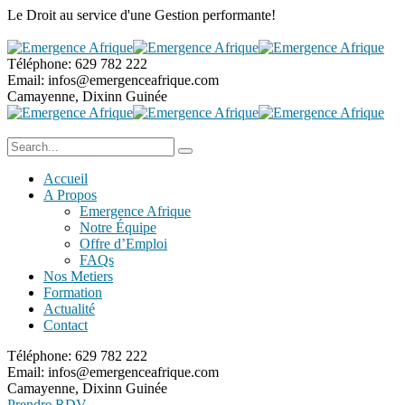
Le Droit au service
d'une Gestion performante!
Téléphone:
629 782 222
Email:
infos@emergenceafrique.com
Camayenne, Dixinn
Guinée
Accueil
A Propos
Emergence Afrique
Notre Équipe
Offre d’Emploi
FAQs
Nos Metiers
Formation
Actualité
Contact
Téléphone:
629 782 222
Email:
infos@emergenceafrique.com
Camayenne, Dixinn
Guinée
Prendre RDV