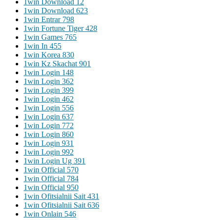
1win Download 12
1win Download 623
1win Entrar 798
1win Fortune Tiger 428
1win Games 765
1win In 455
1win Korea 830
1win Kz Skachat 901
1win Login 148
1win Login 362
1win Login 399
1win Login 462
1win Login 556
1win Login 637
1win Login 772
1win Login 860
1win Login 931
1win Login 992
1win Login Ug 391
1win Official 570
1win Official 784
1win Official 950
1win Ofitsialnii Sait 431
1win Ofitsialnii Sait 636
1win Onlain 546