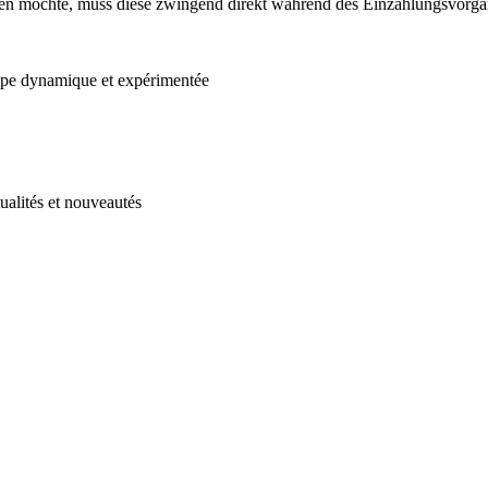
en möchte, muss diese zwingend direkt während des Einzahlungsvorga
uipe dynamique et expérimentée
ualités et nouveautés