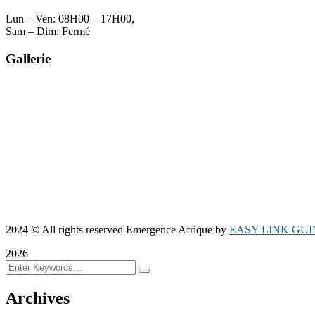
Lun – Ven: 08H00 – 17H00,
Sam – Dim: Fermé
Gallerie
2024
© All rights reserved Emergence Afrique by
EASY LINK GU
2026
Archives