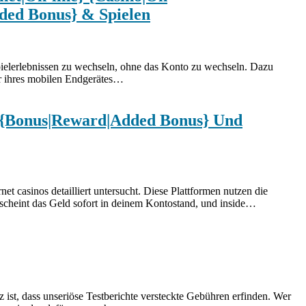
dded Bonus} & Spielen
Spielerlebnissen zu wechseln, ohne das Konto zu wechseln. Dazu
er ihres mobilen Endgerätes…
0} {Bonus|Reward|Added Bonus} Und
 casinos detailliert untersucht. Diese Plattformen nutzen die
 erscheint das Geld sofort in deinem Kontostand, und inside…
ist, dass unseriöse Testberichte versteckte Gebühren erfinden. Wer