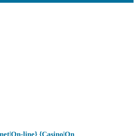
net|On-line} {Casino|On