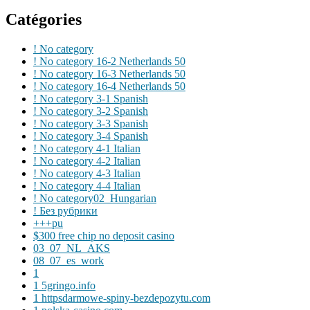
Catégories
! No category
! No category 16-2 Netherlands 50
! No category 16-3 Netherlands 50
! No category 16-4 Netherlands 50
! No category 3-1 Spanish
! No category 3-2 Spanish
! No category 3-3 Spanish
! No category 3-4 Spanish
! No category 4-1 Italian
! No category 4-2 Italian
! No category 4-3 Italian
! No category 4-4 Italian
! No category02_Hungarian
! Без рубрики
+++pu
$300 free chip no deposit casino
03_07_NL_AKS
08_07_es_work
1
1 5gringo.info
1 httpsdarmowe-spiny-bezdepozytu.com