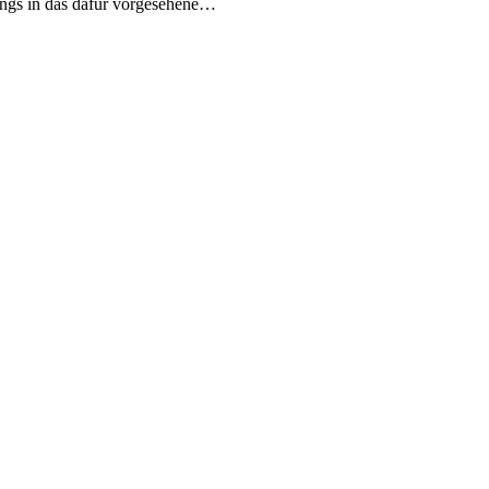
ngs in das dafür vorgesehene…