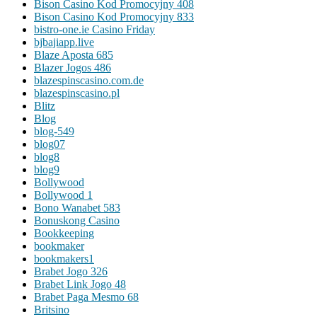
Bison Casino Kod Promocyjny 408
Bison Casino Kod Promocyjny 833
bistro-one.ie Casino Friday
bjbajiapp.live
Blaze Aposta 685
Blazer Jogos 486
blazespinscasino.com.de
blazespinscasino.pl
Blitz
Blog
blog-549
blog07
blog8
blog9
Bollywood
Bollywood 1
Bono Wanabet 583
Bonuskong Casino
Bookkeeping
bookmaker
bookmakers1
Brabet Jogo 326
Brabet Link Jogo 48
Brabet Paga Mesmo 68
Britsino