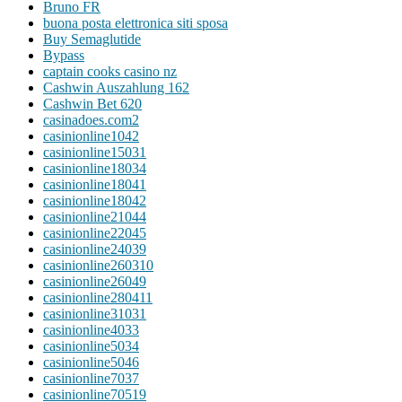
Bruno FR
buona posta elettronica siti sposa
Buy Semaglutide
Bypass
captain cooks casino nz
Cashwin Auszahlung 162
Cashwin Bet 620
casinadoes.com2
casinionline1042
casinionline15031
casinionline18034
casinionline18041
casinionline18042
casinionline21044
casinionline22045
casinionline24039
casinionline260310
casinionline26049
casinionline280411
casinionline31031
casinionline4033
casinionline5034
casinionline5046
casinionline7037
casinionline70519