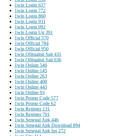
1win Login 637
1win Login 772
1win Login 860
1win Login 931
1win Login 992
1win Login Ug 391
1win Official 570
1win Official 784
1win Official 950
1win Ofitsialnii Sait 431
1win Ofitsialnii Sait 636
1win Onlain 546
1win Online 145
1win Online 263
1win Online 400
1win Online 443
1win Online 93
1win Promo Code 577
1win Promo Code 62
1win Register 131
1win Register 701
1win Senegal Apk 446
1win Senegal Apk Download 894
1win Senegal Apk Ios 272