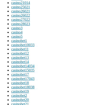
casino21014
casino25021
casino26021
casino26022
casino27022
casino28023
casino3
casino4
casino5
casinobet1
casinobet10033
casinobet11
casinobet12
casinobet13
casinobet14
casinobet14034
casinobet15035
casinobet17
casinobet17043
casinobet18
casinobet18038
casinobet19
casinobet2
casinobet20
casinobet21