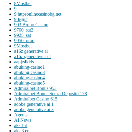
8Mostbet
9
9 httpsonlinecasinobg.net
9 Індія
903 Bruno Casino
9700_sat2
9925_sat
9950_prod
9Mostbet
a16z generative ai
a16z generative ai 1
aapje4kids
abuking-casino1
abuking-casino3
abuking-casino4
abuking-casino5
Admiralbet Bonus 953
Admiralbet Bonus Senza Deposito 178
Admiralbet Casino 615
adobe generative ai 1
adobe generative ai 3
Agents
AI News
aks 1 it
aks 3 en