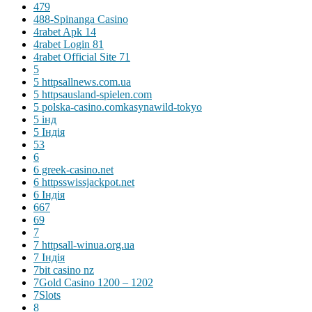
479
488-Spinanga Casino
4rabet Apk 14
4rabet Login 81
4rabet Official Site 71
5
5 httpsallnews.com.ua
5 httpsausland-spielen.com
5 polska-casino.comkasynawild-tokyo
5 інд
5 Індія
53
6
6 greek-casino.net
6 httpsswissjackpot.net
6 Індія
667
69
7
7 httpsall-winua.org.ua
7 Індія
7bit casino nz
7Gold Casino 1200 – 1202
7Slots
8