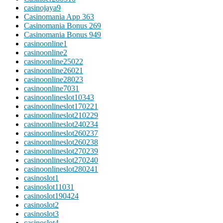
casinojaya9
Casinomania App 363
Casinomania Bonus 269
Casinomania Bonus 949
casinoonline1
casinoonline2
casinoonline25022
casinoonline26021
casinoonline28023
casinoonline7031
casinoonlineslot10343
casinoonlineslot170221
casinoonlineslot210229
casinoonlineslot240234
casinoonlineslot260237
casinoonlineslot260238
casinoonlineslot270239
casinoonlineslot270240
casinoonlineslot280241
casinoslot1
casinoslot11031
casinoslot190424
casinoslot2
casinoslot3
casinoslot4