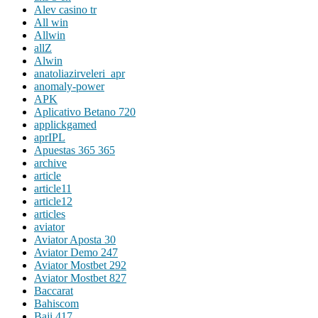
Alev casino tr
All win
Allwin
allZ
Alwin
anatoliazirveleri_apr
anomaly-power
APK
Aplicativo Betano 720
applickgamed
aprIPL
Apuestas 365 365
archive
article
article11
article12
articles
aviator
Aviator Aposta 30
Aviator Demo 247
Aviator Mostbet 292
Aviator Mostbet 827
Baccarat
Bahiscom
Baji 417