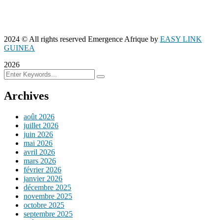
2024
© All rights reserved Emergence Afrique by
EASY LINK
GUINEA
2026
Archives
août 2026
juillet 2026
juin 2026
mai 2026
avril 2026
mars 2026
février 2026
janvier 2026
décembre 2025
novembre 2025
octobre 2025
septembre 2025