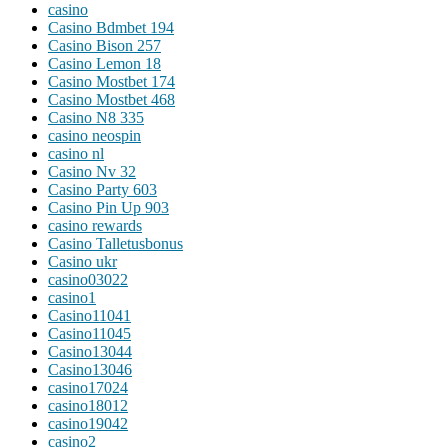
casino
Casino Bdmbet 194
Casino Bison 257
Casino Lemon 18
Casino Mostbet 174
Casino Mostbet 468
Casino N8 335
casino neospin
casino nl
Casino Nv 32
Casino Party 603
Casino Pin Up 903
casino rewards
Casino Talletusbonus
Casino ukr
casino03022
casino1
Casino11041
Casino11045
Casino13044
Casino13046
casino17024
casino18012
casino19042
casino2