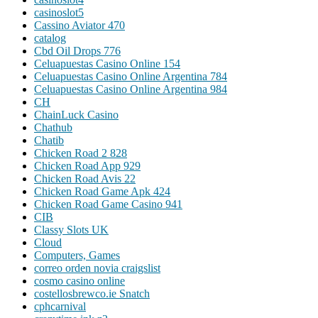
casinoslot5
Cassino Aviator 470
catalog
Cbd Oil Drops 776
Celuapuestas Casino Online 154
Celuapuestas Casino Online Argentina 784
Celuapuestas Casino Online Argentina 984
CH
ChainLuck Casino
Chathub
Chatib
Chicken Road 2 828
Chicken Road App 929
Chicken Road Avis 22
Chicken Road Game Apk 424
Chicken Road Game Casino 941
CIB
Classy Slots UK
Cloud
Computers, Games
correo orden novia craigslist
cosmo casino online
costellosbrewco.ie Snatch
cphcarnival