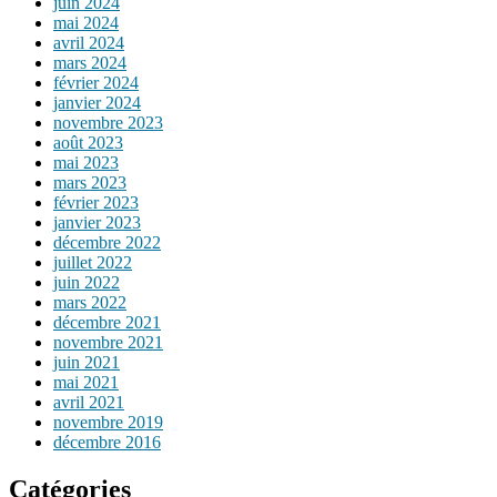
juin 2024
mai 2024
avril 2024
mars 2024
février 2024
janvier 2024
novembre 2023
août 2023
mai 2023
mars 2023
février 2023
janvier 2023
décembre 2022
juillet 2022
juin 2022
mars 2022
décembre 2021
novembre 2021
juin 2021
mai 2021
avril 2021
novembre 2019
décembre 2016
Catégories