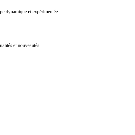
uipe dynamique et expérimentée
ualités et nouveautés