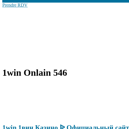
Prendre RDV
1win Onlain 546
1win 1вин Казино ᐉ Официальный сайт