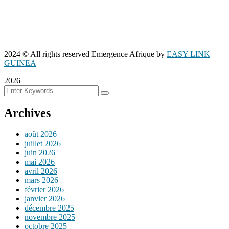
2024
© All rights reserved Emergence Afrique by
EASY LINK
GUINEA
2026
Archives
août 2026
juillet 2026
juin 2026
mai 2026
avril 2026
mars 2026
février 2026
janvier 2026
décembre 2025
novembre 2025
octobre 2025