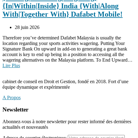
{In|Within|Inside} India {With|Along
With|Together With} Dafabet Mobile!
28 juin 2026
Therefore you’ve determined Dafabet Malaysia is usually the
location regarding your sports activities wagering. Putting Your
Signature Bank On upward in add-on to generating a great bank
account is key to end up being in a position to accessing all the
wagering alternatives on the Malaysia platform. To End Upward…
Lire Plus
cabinet de conseil en Droit et Gestion, fondé en 2018. Fort d’une
équipe dynamique et expérimentée
A Propos
Newsletter
Abonnez-vous à notre newsletter pour rester informé des dernières
actualités et nouveautés
Adresse de courrier électronique: