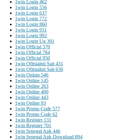
1win Login 462
1win Login 556
1win Login 637
1win Login 772
1win Login 860
1win Login 931
1win Login 992
1win Login Ug 391
1win Official 570
1win Official 784
1win Official 950
1win Ofitsialnii Sait 431
1win Ofitsialnii Sait 636
1win Onlain 546
1win Online 145
1win Online 263
1win Online 400
1win Online 443
1win Online 93
1win Promo Code 577
1win Promo Code 62
1win Register 131
1win Register 701
1win Senegal Apk 446
1win Senegal Apk Download 894