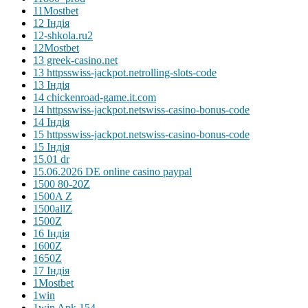
11Mostbet
12 Індія
12-shkola.ru2
12Mostbet
13 greek-casino.net
13 httpsswiss-jackpot.netrolling-slots-code
13 Індія
14 chickenroad-game.it.com
14 httpsswiss-jackpot.netswiss-casino-bonus-code
14 Індія
15 httpsswiss-jackpot.netswiss-casino-bonus-code
15 Індія
15.01 dr
15.06.2026 DE online casino paypal
1500 80-20Z
1500A Z
1500allZ
1500Z
16 Індія
1600Z
1650Z
17 Індія
1Mostbet
1win
1win Apk 154