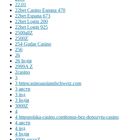
22.01
22bet Casino Espana 470
22bet Espana 673
22bet Login 200
22bet Login 925
2500allZ
2500Z
254 Gudar Casino
256
26
26 Індія
2999A Z
2casino
3
3 httpscasinoauslandschweiz.com
3 австр
3 інд
3 Індія
3000Z
4
4 httpspolska-casino.combonus-bez-depozytu-casino
4 австр
4 інд
4 Індія
4000 ancorZ