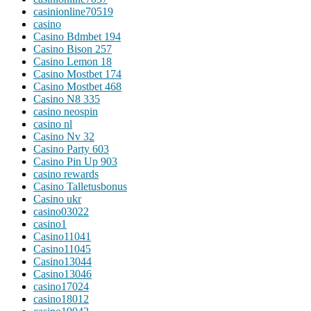
casinionline70519
casino
Casino Bdmbet 194
Casino Bison 257
Casino Lemon 18
Casino Mostbet 174
Casino Mostbet 468
Casino N8 335
casino neospin
casino nl
Casino Nv 32
Casino Party 603
Casino Pin Up 903
casino rewards
Casino Talletusbonus
Casino ukr
casino03022
casino1
Casino11041
Casino11045
Casino13044
Casino13046
casino17024
casino18012