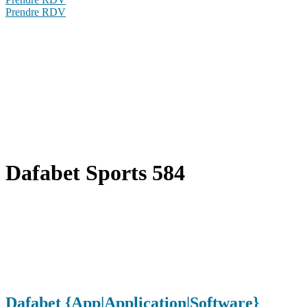
Prendre RDV
Dafabet Sports 584
Dafabet {App|Application|Software}