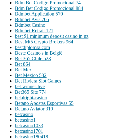
Bdm Bet Codigo Promocional 74
Bdm Bet Codigo Promocional 884
Bdmbet Application 570
Bdmbet Avis 705
Bdmbet Casino
Bdmbet Retrait 121
best $1 minimum deposit casino in nz
Best Mt5 Crypto Brokers 964
bestdiplomsa.com
Beste Casino's in België
Bet 365 Chile 528
Bet 864
Bet Mex
Bet Mexico 532
Bet Riviera Slot Games
bet-winner-live
Bet365 Site 774
betalright-casino
Betano Apostas Esportivas 55
Betano Aviator 319
betcasino
betcasino1
betcasino1033
betcasino1701
betcasino180418