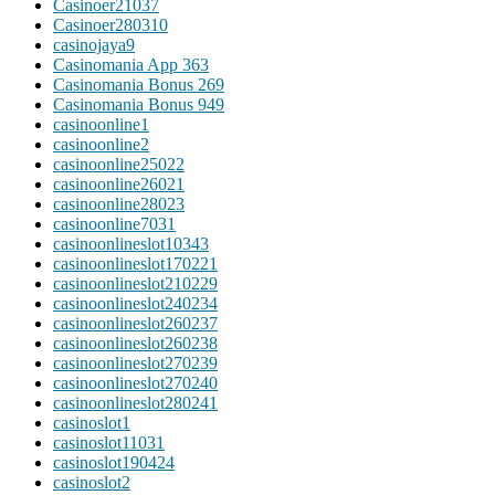
Casinoer21037
Casinoer280310
casinojaya9
Casinomania App 363
Casinomania Bonus 269
Casinomania Bonus 949
casinoonline1
casinoonline2
casinoonline25022
casinoonline26021
casinoonline28023
casinoonline7031
casinoonlineslot10343
casinoonlineslot170221
casinoonlineslot210229
casinoonlineslot240234
casinoonlineslot260237
casinoonlineslot260238
casinoonlineslot270239
casinoonlineslot270240
casinoonlineslot280241
casinoslot1
casinoslot11031
casinoslot190424
casinoslot2