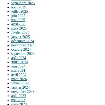
septembre 2025
août 2025
juillet 2025
juin 2025
mai 2025
avril 2025
mars 2025
février 2025
janvier 2025
décembre 2024
novembre 2024
octobre 2024
septembre 2024
août 2024
juillet 2024
juin 2024
mai 2024
avril 2024
mars 2024
février 2024
janvier 2024
novembre 2023
août 2023
mai 2023
mars 2023