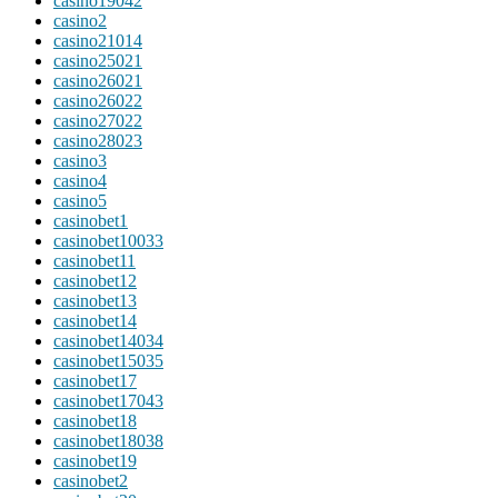
casino19042
casino2
casino21014
casino25021
casino26021
casino26022
casino27022
casino28023
casino3
casino4
casino5
casinobet1
casinobet10033
casinobet11
casinobet12
casinobet13
casinobet14
casinobet14034
casinobet15035
casinobet17
casinobet17043
casinobet18
casinobet18038
casinobet19
casinobet2