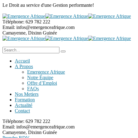
Le Droit au service
d'une Gestion performante!
Téléphone:
629 782 222
Email:
infos@emergenceafrique.com
Camayenne, Dixinn
Guinée
Accueil
A Propos
Emergence Afrique
Notre Équipe
Offre d’Emploi
FAQs
Nos Metiers
Formation
Actualité
Contact
Téléphone:
629 782 222
Email:
infos@emergenceafrique.com
Camayenne, Dixinn
Guinée
Prendre RDV