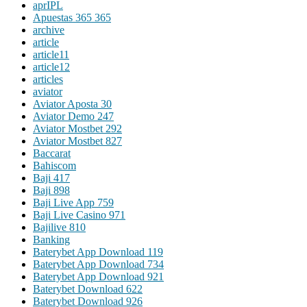
aprIPL
Apuestas 365 365
archive
article
article11
article12
articles
aviator
Aviator Aposta 30
Aviator Demo 247
Aviator Mostbet 292
Aviator Mostbet 827
Baccarat
Bahiscom
Baji 417
Baji 898
Baji Live App 759
Baji Live Casino 971
Bajilive 810
Banking
Baterybet App Download 119
Baterybet App Download 734
Baterybet App Download 921
Baterybet Download 622
Baterybet Download 926