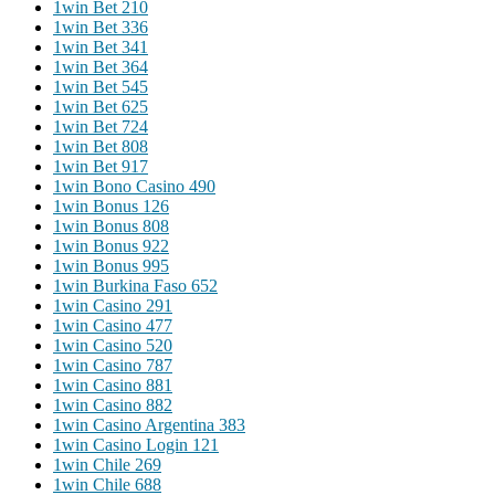
1win Bet 210
1win Bet 336
1win Bet 341
1win Bet 364
1win Bet 545
1win Bet 625
1win Bet 724
1win Bet 808
1win Bet 917
1win Bono Casino 490
1win Bonus 126
1win Bonus 808
1win Bonus 922
1win Bonus 995
1win Burkina Faso 652
1win Casino 291
1win Casino 477
1win Casino 520
1win Casino 787
1win Casino 881
1win Casino 882
1win Casino Argentina 383
1win Casino Login 121
1win Chile 269
1win Chile 688