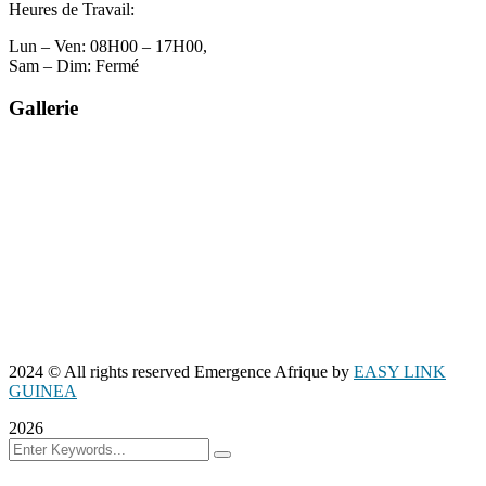
Heures de Travail:
Lun – Ven: 08H00 – 17H00,
Sam – Dim: Fermé
Gallerie
2024
© All rights reserved Emergence Afrique by
EASY LINK
GUINEA
2026