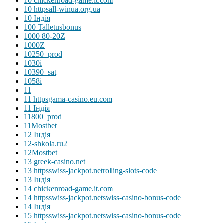
10 chickenroad-game.it.com
10 httpsall-winua.org.ua
10 Індія
100 Talletusbonus
1000 80-20Z
1000Z
10250_prod
1030i
10390_sat
1058i
11
11 httpsgama-casino.eu.com
11 Індія
11800_prod
11Mostbet
12 Індія
12-shkola.ru2
12Mostbet
13 greek-casino.net
13 httpsswiss-jackpot.netrolling-slots-code
13 Індія
14 chickenroad-game.it.com
14 httpsswiss-jackpot.netswiss-casino-bonus-code
14 Індія
15 httpsswiss-jackpot.netswiss-casino-bonus-code