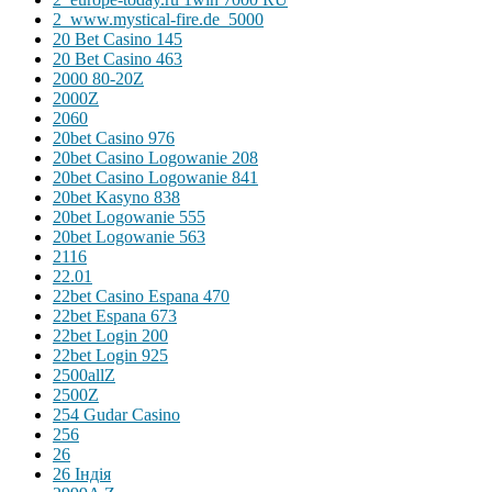
2_www.mystical-fire.de_5000
20 Bet Casino 145
20 Bet Casino 463
2000 80-20Z
2000Z
2060
20bet Casino 976
20bet Casino Logowanie 208
20bet Casino Logowanie 841
20bet Kasyno 838
20bet Logowanie 555
20bet Logowanie 563
2116
22.01
22bet Casino Espana 470
22bet Espana 673
22bet Login 200
22bet Login 925
2500allZ
2500Z
254 Gudar Casino
256
26
26 Індія