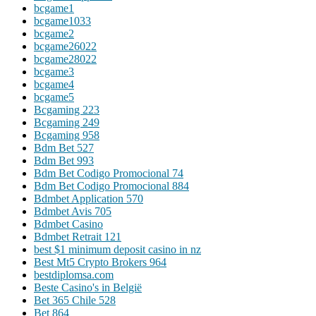
bcgame1
bcgame1033
bcgame2
bcgame26022
bcgame28022
bcgame3
bcgame4
bcgame5
Bcgaming 223
Bcgaming 249
Bcgaming 958
Bdm Bet 527
Bdm Bet 993
Bdm Bet Codigo Promocional 74
Bdm Bet Codigo Promocional 884
Bdmbet Application 570
Bdmbet Avis 705
Bdmbet Casino
Bdmbet Retrait 121
best $1 minimum deposit casino in nz
Best Mt5 Crypto Brokers 964
bestdiplomsa.com
Beste Casino's in België
Bet 365 Chile 528
Bet 864