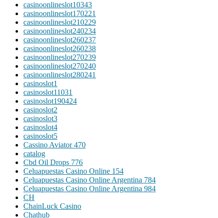
casinoonlineslot10343
casinoonlineslot170221
casinoonlineslot210229
casinoonlineslot240234
casinoonlineslot260237
casinoonlineslot260238
casinoonlineslot270239
casinoonlineslot270240
casinoonlineslot280241
casinoslot1
casinoslot11031
casinoslot190424
casinoslot2
casinoslot3
casinoslot4
casinoslot5
Cassino Aviator 470
catalog
Cbd Oil Drops 776
Celuapuestas Casino Online 154
Celuapuestas Casino Online Argentina 784
Celuapuestas Casino Online Argentina 984
CH
ChainLuck Casino
Chathub