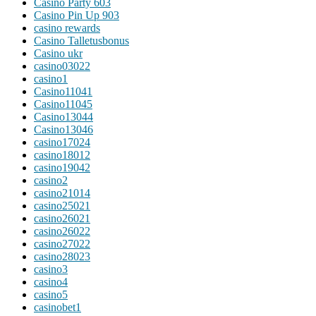
Casino Party 603
Casino Pin Up 903
casino rewards
Casino Talletusbonus
Casino ukr
casino03022
casino1
Casino11041
Casino11045
Casino13044
Casino13046
casino17024
casino18012
casino19042
casino2
casino21014
casino25021
casino26021
casino26022
casino27022
casino28023
casino3
casino4
casino5
casinobet1