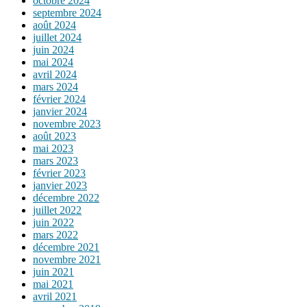
octobre 2024
septembre 2024
août 2024
juillet 2024
juin 2024
mai 2024
avril 2024
mars 2024
février 2024
janvier 2024
novembre 2023
août 2023
mai 2023
mars 2023
février 2023
janvier 2023
décembre 2022
juillet 2022
juin 2022
mars 2022
décembre 2021
novembre 2021
juin 2021
mai 2021
avril 2021