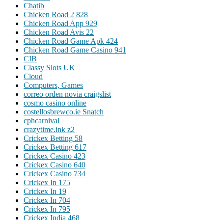
Chatib
Chicken Road 2 828
Chicken Road App 929
Chicken Road Avis 22
Chicken Road Game Apk 424
Chicken Road Game Casino 941
CIB
Classy Slots UK
Cloud
Computers, Games
correo orden novia craigslist
cosmo casino online
costellosbrewco.ie Snatch
cphcarnival
crazytime.ink z2
Crickex Betting 58
Crickex Betting 617
Crickex Casino 423
Crickex Casino 640
Crickex Casino 734
Crickex In 175
Crickex In 19
Crickex In 704
Crickex In 795
Crickex India 468