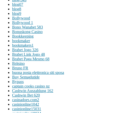
blog07
blog8
blog9
Bollywood
Bollywood 1
Bono Wanabet 583
Bonuskong Casino
Bookkeeping
bookmaker
bookmakers1
Brabet Jogo 326
Brabet Link Jogo 48
Brabet Paga Mesmo 68
Britsino
Bruno FR
buona posta elettronica siti sposa
Buy Semaglutide
Bypass
captain cooks casino nz
Cashwin Auszahlung 162
Cashwin Bet 620
casinadoes.com2
casinionline1042
casinionline15031