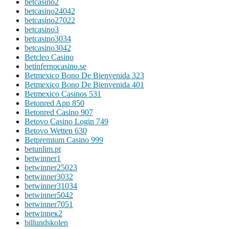
betcasino2
betcasino24042
betcasino27022
betcasino3
betcasino3034
betcasino3042
Betcleo Casino
betinfernocasino.se
Betmexico Bono De Bienvenida 323
Betmexico Bono De Bienvenida 401
Betmexico Casinos 531
Betonred App 850
Betonred Casino 907
Betovo Casino Login 749
Betovo Wetten 630
Betpremium Casino 999
betunlim.pt
betwinner1
betwinner25023
betwinner3032
betwinner31034
betwinner5042
betwinner7051
betwinneк2
billundskolen