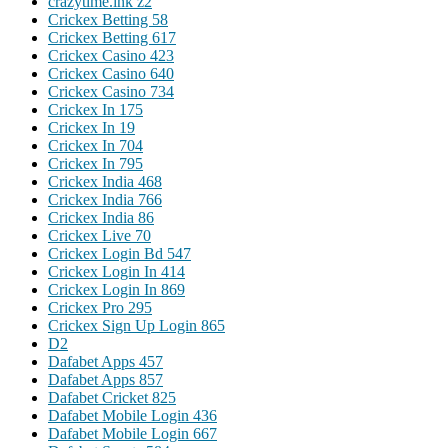
crazytime.ink z2
Crickex Betting 58
Crickex Betting 617
Crickex Casino 423
Crickex Casino 640
Crickex Casino 734
Crickex In 175
Crickex In 19
Crickex In 704
Crickex In 795
Crickex India 468
Crickex India 766
Crickex India 86
Crickex Live 70
Crickex Login Bd 547
Crickex Login In 414
Crickex Login In 869
Crickex Pro 295
Crickex Sign Up Login 865
D2
Dafabet Apps 457
Dafabet Apps 857
Dafabet Cricket 825
Dafabet Mobile Login 436
Dafabet Mobile Login 667