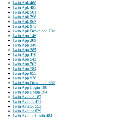
1win Apk 468
1win Apk 485
1win Apk 501
1win Apk 796
1win Apk 963
1win Apk 973
1win Apk Download 794
1win App 146
1win App 208
1win App 349
1win App 385
1win App 470
1win App 543
1win App 703
1win App 784
1win App 855
1win App 938
1win App Download 602
1win App Login 180
1win App Login 194
1win Aviator 182
1win Aviator 471
1win Aviator 553
1win Aviator 629
1win Aviator Login 484