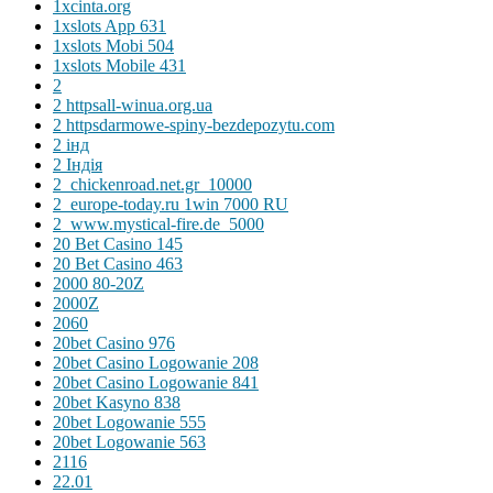
1xcinta.org
1xslots App 631
1xslots Mobi 504
1xslots Mobile 431
2
2 httpsall-winua.org.ua
2 httpsdarmowe-spiny-bezdepozytu.com
2 інд
2 Індія
2_chickenroad.net.gr_10000
2_europe-today.ru 1win 7000 RU
2_www.mystical-fire.de_5000
20 Bet Casino 145
20 Bet Casino 463
2000 80-20Z
2000Z
2060
20bet Casino 976
20bet Casino Logowanie 208
20bet Casino Logowanie 841
20bet Kasyno 838
20bet Logowanie 555
20bet Logowanie 563
2116
22.01