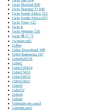
1win Site 414
1win Skachat 820
1win Skachat Tj 106
1win South Africa 312
1win South Africa 825
1win Togo 122
1win tr
1win Website 520
1win 후기 71
1winbet.ml2
1xBet
1xbet Download 188
1xbet Indonesia 247
1xbet020218
1xbet1
1xbet120414
1xbet15031
1xbet16032
1xbet23021
1xbet3
1xbet32
1xbet4
1xbet6
1xbetapp-ph.com3
1xbetph.net3