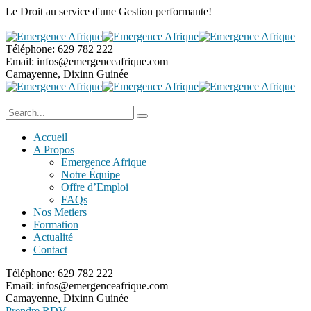
Le Droit au service
d'une Gestion performante!
Téléphone:
629 782 222
Email:
infos@emergenceafrique.com
Camayenne, Dixinn
Guinée
Accueil
A Propos
Emergence Afrique
Notre Équipe
Offre d’Emploi
FAQs
Nos Metiers
Formation
Actualité
Contact
Téléphone:
629 782 222
Email:
infos@emergenceafrique.com
Camayenne, Dixinn
Guinée
Prendre RDV