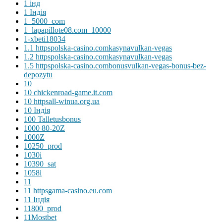
1 інд
1 Індія
1_5000_com
1_lapapillote08.com_10000
1-xbeti18034
1.1 httpspolska-casino.comkasynavulkan-vegas
1.2 httpspolska-casino.comkasynavulkan-vegas
1.5 httpspolska-casino.combonusvulkan-vegas-bonus-bez-
depozytu
10
10 chickenroad-game.it.com
10 httpsall-winua.org.ua
10 Індія
100 Talletusbonus
1000 80-20Z
1000Z
10250_prod
1030i
10390_sat
1058i
11
11 httpsgama-casino.eu.com
11 Індія
11800_prod
11Mostbet