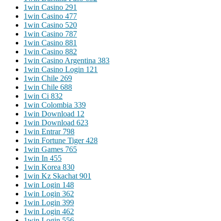
1win Casino 291
1win Casino 477
1win Casino 520
1win Casino 787
1win Casino 881
1win Casino 882
1win Casino Argentina 383
1win Casino Login 121
1win Chile 269
1win Chile 688
1win Ci 832
1win Colombia 339
1win Download 12
1win Download 623
1win Entrar 798
1win Fortune Tiger 428
1win Games 765
1win In 455
1win Korea 830
1win Kz Skachat 901
1win Login 148
1win Login 362
1win Login 399
1win Login 462
1win Login 556