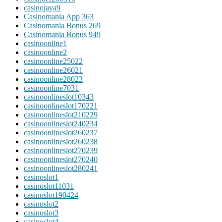
casinojaya9
Casinomania App 363
Casinomania Bonus 269
Casinomania Bonus 949
casinoonline1
casinoonline2
casinoonline25022
casinoonline26021
casinoonline28023
casinoonline7031
casinoonlineslot10343
casinoonlineslot170221
casinoonlineslot210229
casinoonlineslot240234
casinoonlineslot260237
casinoonlineslot260238
casinoonlineslot270239
casinoonlineslot270240
casinoonlineslot280241
casinoslot1
casinoslot11031
casinoslot190424
casinoslot2
casinoslot3
casinoslot4