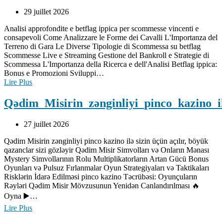
29 juillet 2026
Analisi approfondite e betflag ippica per scommesse vincenti e
consapevoli Come Analizzare le Forme dei Cavalli L'Importanza del
Terreno di Gara Le Diverse Tipologie di Scommessa su betflag
Scommesse Live e Streaming Gestione del Bankroll e Strategie di
Scommessa L'Importanza della Ricerca e dell'Analisi Betflag ippica:
Bonus e Promozioni Sviluppi…
Lire Plus
Qədim_Misirin_zənginliyi_pinco_kazino_i
27 juillet 2026
Qədim Misirin zənginliyi pinco kazino ilə sizin üçün açılır, böyük
qazanclar sizi gözləyir Qədim Misir Simvolları və Onların Mənası
Mystery Simvollarının Rolu Multiplikatorların Artan Gücü Bonus
Oyunları və Pulsuz Fırlanmalar Oyun Strategiyaları və Taktikaları
Risklərin İdarə Edilməsi pinco kazino Təcrübəsi: Oyunçuların
Rəyləri Qədim Misir Mövzusunun Yenidən Canlandırılması 🔥
Oyna ▶️…
Lire Plus