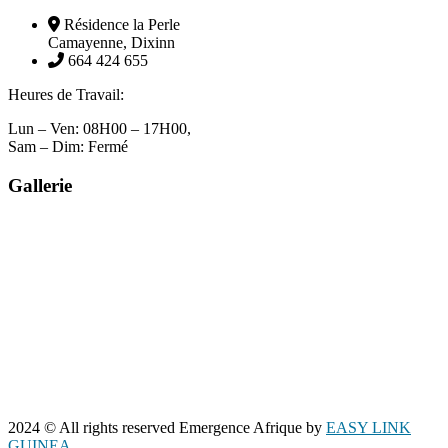
Résidence la Perle
Camayenne, Dixinn
664 424 655
Heures de Travail:
Lun – Ven: 08H00 – 17H00,
Sam – Dim: Fermé
Gallerie
2024
© All rights reserved Emergence Afrique by
EASY LINK
GUINEA