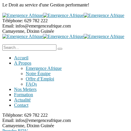
Le Droit au service
d'une Gestion performante!
Téléphone:
629 782 222
Email:
infos@emergenceafrique.com
Camayenne, Dixinn
Guinée
Accueil
A Propos
Emergence Afrique
Notre Équipe
Offre d’Emploi
FAQs
Nos Metiers
Formation
Actualité
Contact
Téléphone:
629 782 222
Email:
infos@emergenceafrique.com
Camayenne, Dixinn
Guinée
Prendre RDV