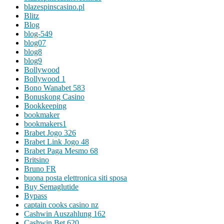
blazespinscasino.pl
Blitz
Blog
blog-549
blog07
blog8
blog9
Bollywood
Bollywood 1
Bono Wanabet 583
Bonuskong Casino
Bookkeeping
bookmaker
bookmakers1
Brabet Jogo 326
Brabet Link Jogo 48
Brabet Paga Mesmo 68
Britsino
Bruno FR
buona posta elettronica siti sposa
Buy Semaglutide
Bypass
captain cooks casino nz
Cashwin Auszahlung 162
Cashwin Bet 620