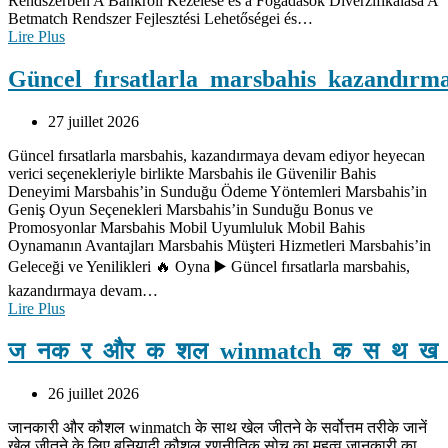
Rendszerben A Bankroll Kezelése és a Fogadások Diverzifikálása A
Betmatch Rendszer Fejlesztési Lehetőségei és…
Lire Plus
Güncel_fırsatlarla_marsbahis_kazandırm
27 juillet 2026
Güncel fırsatlarla marsbahis, kazandırmaya devam ediyor heyecan
verici seçenekleriyle birlikte Marsbahis ile Güvenilir Bahis
Deneyimi Marsbahis’in Sunduğu Ödeme Yöntemleri Marsbahis’in
Geniş Oyun Seçenekleri Marsbahis’in Sunduğu Bonus ve
Promosyonlar Marsbahis Mobil Uyumluluk Mobil Bahis
Oynamanın Avantajları Marsbahis Müşteri Hizmetleri Marsbahis’in
Geleceği ve Yenilikleri 🔥 Oyna ▶️ Güncel fırsatlarla marsbahis,
kazandırmaya devam…
Lire Plus
ज_नक_र_और_क_शल_winmatch_क_स_थ_ख
26 juillet 2026
जानकारी और कौशल winmatch के साथ खेल जीतने के सर्वोत्तम तरीके जानें
खेल जीतने के लिए बुनियादी कौशल रणनीतिक सोच का महत्व जानकारी का