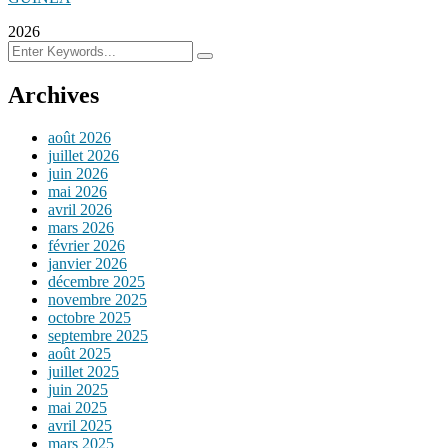
2026
Archives
août 2026
juillet 2026
juin 2026
mai 2026
avril 2026
mars 2026
février 2026
janvier 2026
décembre 2025
novembre 2025
octobre 2025
septembre 2025
août 2025
juillet 2025
juin 2025
mai 2025
avril 2025
mars 2025