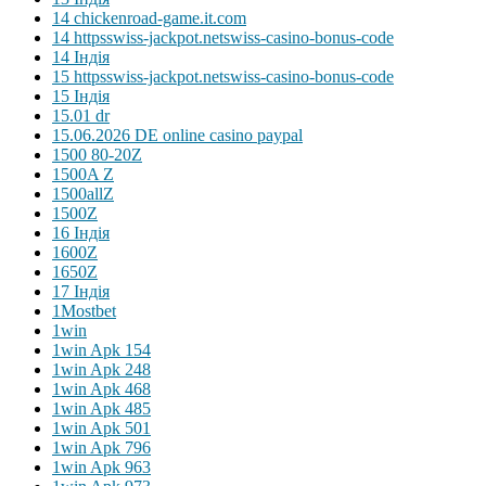
14 chickenroad-game.it.com
14 httpsswiss-jackpot.netswiss-casino-bonus-code
14 Індія
15 httpsswiss-jackpot.netswiss-casino-bonus-code
15 Індія
15.01 dr
15.06.2026 DE online casino paypal
1500 80-20Z
1500A Z
1500allZ
1500Z
16 Індія
1600Z
1650Z
17 Індія
1Mostbet
1win
1win Apk 154
1win Apk 248
1win Apk 468
1win Apk 485
1win Apk 501
1win Apk 796
1win Apk 963