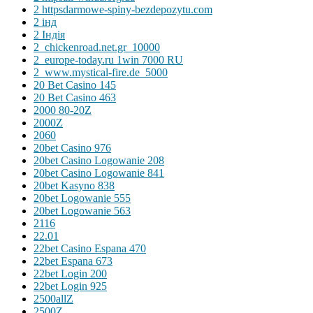
2 httpsdarmowe-spiny-bezdepozytu.com
2 інд
2 Індія
2_chickenroad.net.gr_10000
2_europe-today.ru 1win 7000 RU
2_www.mystical-fire.de_5000
20 Bet Casino 145
20 Bet Casino 463
2000 80-20Z
2000Z
2060
20bet Casino 976
20bet Casino Logowanie 208
20bet Casino Logowanie 841
20bet Kasyno 838
20bet Logowanie 555
20bet Logowanie 563
2116
22.01
22bet Casino Espana 470
22bet Espana 673
22bet Login 200
22bet Login 925
2500allZ
2500Z