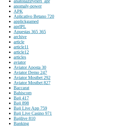
anatoliazirveleri_apr
anomaly-power
APK
Aplicativo Betano 720
applickgamed
aprIPL
Apuestas 365 365
archive
article
article11
article12
articles
aviator
Aviator Aposta 30
Aviator Demo 247
Aviator Mostbet 292
Aviator Mostbet 827
Baccarat
Bahiscom
Baji 417
Baji 898
Baji Live App 759
Baji Live Casino 971
Bajilive 810
Banking