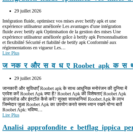
29 juillet 2026
Intégration fluide, optimisez vos mises avec betify apk et une
expérience utilisateur améliorée Les avantages d'une intégration
fluide avec betify apk Optimisation de la gestion des mises Une
expérience utilisateur améliorée grâce à betify apk Personnalisation
et flexibilité Sécurité et fiabilité de betify apk Conformité aux
réglementations en vigueur Les…
Lire Plus
ज_नक_र_और_स_व_ध_ए_Roobet_apk_क_स_
29 juillet 2026
जानकारी और सुविधाएँ Roobet apk के साथ आधुनिक मनोरंजन की दुनिया में
प्रवेश करें Roobet Apk क्या है? Roobet Apk की विशेषताएं Roobet Apk
डाउनलोड और इंस्टॉल कैसे करें? सुरक्षा सावधानियां Roobet Apk के लाभ
जिम्मेदार जुआ Roobet Apk का उपयोग करते समय ध्यान रखने योग्य बातें
Roobet Apk: भविष्य…
Lire Plus
Analisi_approfondite_e_betflag_ippica_p