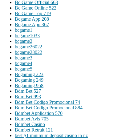
Bc Game Official 663
Bc Game Online 522
Bc Game Top 719
Bcgame App 208
Bcgame App 367
bcgame1
bcgame1033
bcgame2
bcgame26022
bcgame28022
bcgame3
bcgame4
bcgame5
Bcgaming 223
Bcgaming 249
Bcgaming 958
Bdm Bet 527
Bdm Bet 993
Bdm Bet Codigo Promocional 74
Bdm Bet Codigo Promocional 884
Bdmbet Application 570
Bdmbet Avis 705
Bdmbet Casino
Bdmbet Retrait 121
best $1 minimum deposit casino in nz