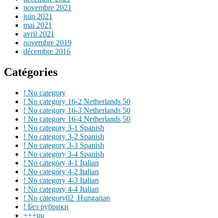
novembre 2021
juin 2021
mai 2021
avril 2021
novembre 2019
décembre 2016
Catégories
! No category
! No category 16-2 Netherlands 50
! No category 16-3 Netherlands 50
! No category 16-4 Netherlands 50
! No category 3-1 Spanish
! No category 3-2 Spanish
! No category 3-3 Spanish
! No category 3-4 Spanish
! No category 4-1 Italian
! No category 4-2 Italian
! No category 4-3 Italian
! No category 4-4 Italian
! No category02_Hungarian
! Без рубрики
+++pu