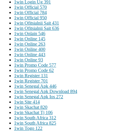
1win Login Ug 391
1win Official 570
1win Official 784
1win Official 950
1win Ofitsialnii Sait 431
1win Ofitsialnii Sait 636
1win Onlain 546
1win Online 145
1win Online 263
1win Online 400
1win Online 443
1win Online 93
1win Promo Code 577
1win Promo Code 62
1win Register 131
1win Register 701
1win Senegal Apk 446
1win Senegal Apk Download 894
1win Senegal Apk Ios 272
1win Site 414
1win Skachat 820
1win Skachat Tj 106
1win South Africa 312
1win South Africa 825
1win Togo 122