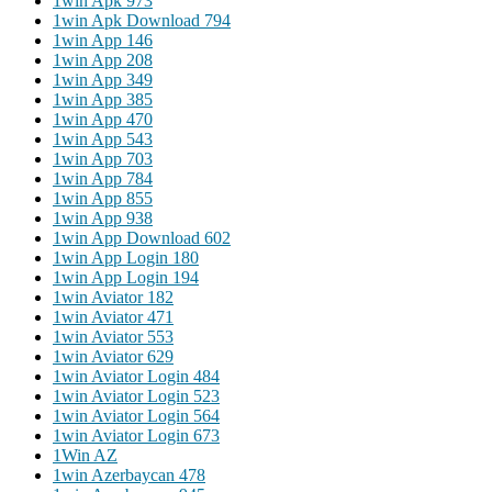
1win Apk 973
1win Apk Download 794
1win App 146
1win App 208
1win App 349
1win App 385
1win App 470
1win App 543
1win App 703
1win App 784
1win App 855
1win App 938
1win App Download 602
1win App Login 180
1win App Login 194
1win Aviator 182
1win Aviator 471
1win Aviator 553
1win Aviator 629
1win Aviator Login 484
1win Aviator Login 523
1win Aviator Login 564
1win Aviator Login 673
1Win AZ
1win Azerbaycan 478