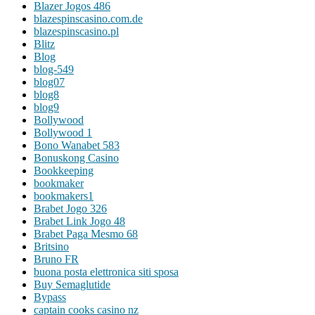
Blazer Jogos 486
blazespinscasino.com.de
blazespinscasino.pl
Blitz
Blog
blog-549
blog07
blog8
blog9
Bollywood
Bollywood 1
Bono Wanabet 583
Bonuskong Casino
Bookkeeping
bookmaker
bookmakers1
Brabet Jogo 326
Brabet Link Jogo 48
Brabet Paga Mesmo 68
Britsino
Bruno FR
buona posta elettronica siti sposa
Buy Semaglutide
Bypass
captain cooks casino nz