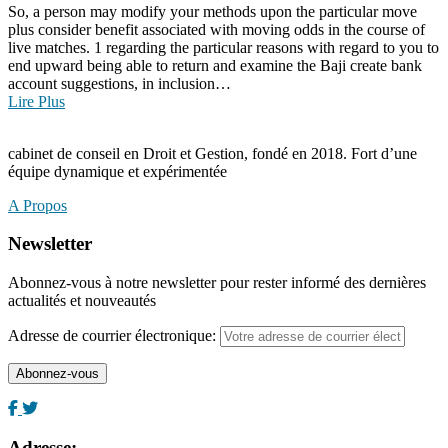
So, a person may modify your methods upon the particular move
plus consider benefit associated with moving odds in the course of
live matches. 1 regarding the particular reasons with regard to you to
end upward being able to return and examine the Baji create bank
account suggestions, in inclusion…
Lire Plus
cabinet de conseil en Droit et Gestion, fondé en 2018. Fort d’une
équipe dynamique et expérimentée
A Propos
Newsletter
Abonnez-vous à notre newsletter pour rester informé des dernières
actualités et nouveautés
Adresse de courrier électronique:
Adresse: