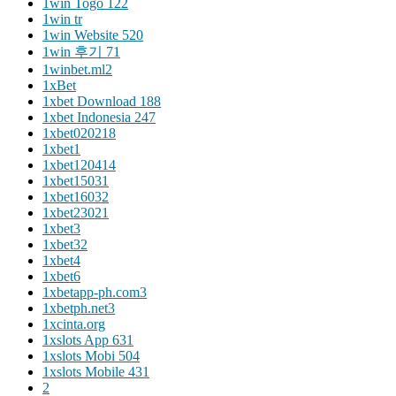
1win Togo 122
1win tr
1win Website 520
1win 후기 71
1winbet.ml2
1xBet
1xbet Download 188
1xbet Indonesia 247
1xbet020218
1xbet1
1xbet120414
1xbet15031
1xbet16032
1xbet23021
1xbet3
1xbet32
1xbet4
1xbet6
1xbetapp-ph.com3
1xbetph.net3
1xcinta.org
1xslots App 631
1xslots Mobi 504
1xslots Mobile 431
2