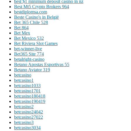
best $1 minimum deposit casino in nz
Best Mt5 Crypto Brokers 964
bestdiplomsa.com
Beste Casino's in België
Bet 365 Chile 528
Bet 864
Bet Mex
Bet Mexico 532
Bet Riviera Slot Games
bet-winner-live
Bet365 Site 774
betalright-casino
Betano Apostas Esportivas 55
Betano Aviator 319
betcasino
betcasino1
betcasino1033
betcasino1701
betcasino180418
betcasino190419
betcasino2
betcasino24042
betcasino27022
betcasino3
betcasino3034