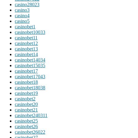
casino28023
casino3
casino4
casino5
casinobet1
casinobet10033
casinobet11
casinobet12
casinobet13
casinobet14
casinobet14034
casinobet15035
casinobet17
casinobet17043
casinobet18
casinobet18038
casinobet19
casinobet2
casinobet20
casinobet21
casinobet240311
casinobet25
casinobet26
casinobet26022
casinobet27