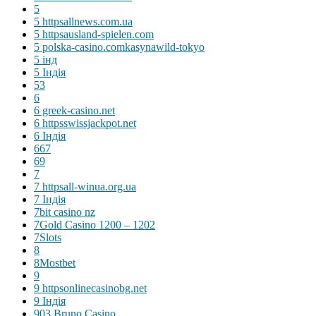
5
5 httpsallnews.com.ua
5 httpsausland-spielen.com
5 polska-casino.comkasynawild-tokyo
5 інд
5 Індія
53
6
6 greek-casino.net
6 httpsswissjackpot.net
6 Індія
667
69
7
7 httpsall-winua.org.ua
7 Індія
7bit casino nz
7Gold Casino 1200 – 1202
7Slots
8
8Mostbet
9
9 httpsonlinecasinobg.net
9 Індія
903 Bruno Casino