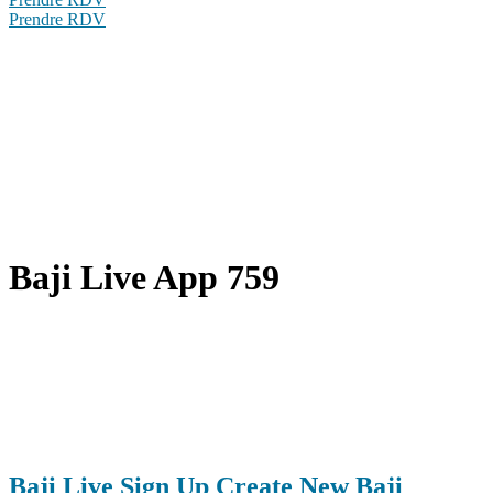
Prendre RDV
Baji Live App 759
Baji Live Sign Up Create New Baji