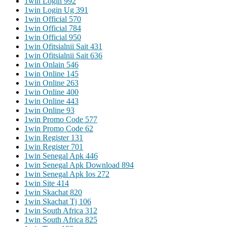
1win Login 992
1win Login Ug 391
1win Official 570
1win Official 784
1win Official 950
1win Ofitsialnii Sait 431
1win Ofitsialnii Sait 636
1win Onlain 546
1win Online 145
1win Online 263
1win Online 400
1win Online 443
1win Online 93
1win Promo Code 577
1win Promo Code 62
1win Register 131
1win Register 701
1win Senegal Apk 446
1win Senegal Apk Download 894
1win Senegal Apk Ios 272
1win Site 414
1win Skachat 820
1win Skachat Tj 106
1win South Africa 312
1win South Africa 825