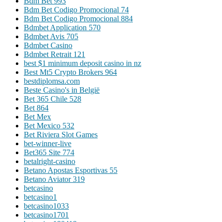
Bdm Bet 993
Bdm Bet Codigo Promocional 74
Bdm Bet Codigo Promocional 884
Bdmbet Application 570
Bdmbet Avis 705
Bdmbet Casino
Bdmbet Retrait 121
best $1 minimum deposit casino in nz
Best Mt5 Crypto Brokers 964
bestdiplomsa.com
Beste Casino's in België
Bet 365 Chile 528
Bet 864
Bet Mex
Bet Mexico 532
Bet Riviera Slot Games
bet-winner-live
Bet365 Site 774
betalright-casino
Betano Apostas Esportivas 55
Betano Aviator 319
betcasino
betcasino1
betcasino1033
betcasino1701