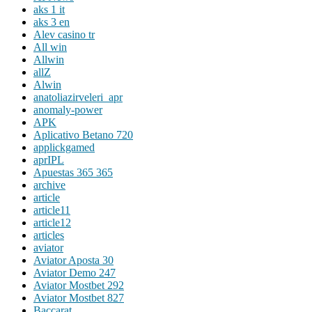
aks 1 it
aks 3 en
Alev casino tr
All win
Allwin
allZ
Alwin
anatoliazirveleri_apr
anomaly-power
APK
Aplicativo Betano 720
applickgamed
aprIPL
Apuestas 365 365
archive
article
article11
article12
articles
aviator
Aviator Aposta 30
Aviator Demo 247
Aviator Mostbet 292
Aviator Mostbet 827
Baccarat