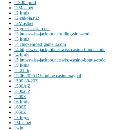
11800_prod
11Mostbet
12 Індія
12-shkola.ru2
12Mostbet
13 greek-casino.net
13 httpsswiss-jackpot.netrolling-slots-code
13 Індія
14 chickenroad-game.it.com
14 httpsswiss-jackpot.netswiss-casino-bonus-code
14 Індія
15 httpsswiss-jackpot.netswiss-casino-bonus-code
15 Індія
15.01 dr
15.06.2026 DE online casino paypal
1500 80-20Z
1500A Z
1500allZ
1500Z
16 Індія
1600Z
1650Z
17 Індія
1Mostbet
1win