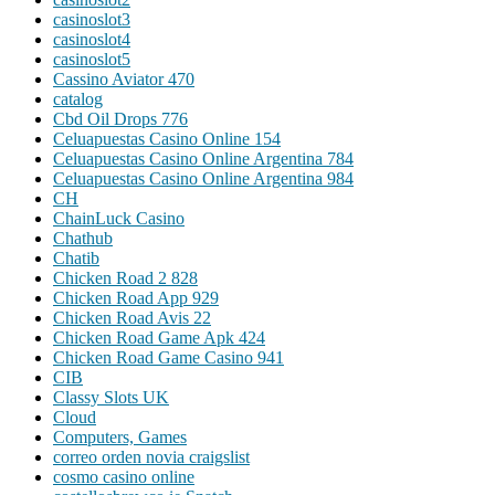
casinoslot3
casinoslot4
casinoslot5
Cassino Aviator 470
catalog
Cbd Oil Drops 776
Celuapuestas Casino Online 154
Celuapuestas Casino Online Argentina 784
Celuapuestas Casino Online Argentina 984
CH
ChainLuck Casino
Chathub
Chatib
Chicken Road 2 828
Chicken Road App 929
Chicken Road Avis 22
Chicken Road Game Apk 424
Chicken Road Game Casino 941
CIB
Classy Slots UK
Cloud
Computers, Games
correo orden novia craigslist
cosmo casino online