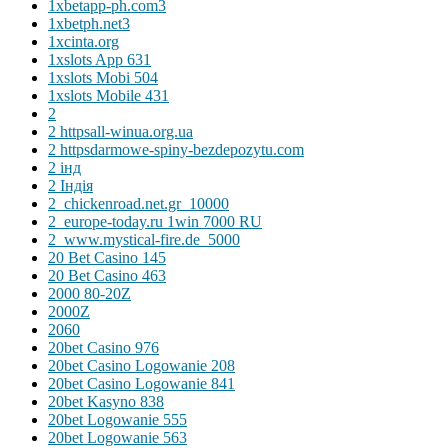
1xbetapp-ph.com3
1xbetph.net3
1xcinta.org
1xslots App 631
1xslots Mobi 504
1xslots Mobile 431
2
2 httpsall-winua.org.ua
2 httpsdarmowe-spiny-bezdepozytu.com
2 інд
2 Індія
2_chickenroad.net.gr_10000
2_europe-today.ru 1win 7000 RU
2_www.mystical-fire.de_5000
20 Bet Casino 145
20 Bet Casino 463
2000 80-20Z
2000Z
2060
20bet Casino 976
20bet Casino Logowanie 208
20bet Casino Logowanie 841
20bet Kasyno 838
20bet Logowanie 555
20bet Logowanie 563