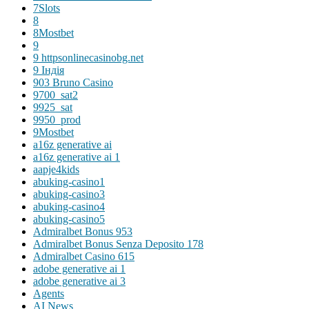
7Slots
8
8Mostbet
9
9 httpsonlinecasinobg.net
9 Індія
903 Bruno Casino
9700_sat2
9925_sat
9950_prod
9Mostbet
a16z generative ai
a16z generative ai 1
aapje4kids
abuking-casino1
abuking-casino3
abuking-casino4
abuking-casino5
Admiralbet Bonus 953
Admiralbet Bonus Senza Deposito 178
Admiralbet Casino 615
adobe generative ai 1
adobe generative ai 3
Agents
AI News