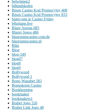
betwinneк2
billundskolen
Bison Casino Kod Promocyjny 408
Bison Casino Kod Promocyjny 833
bistro-one.ie Casino Friday
bjbajiapp.live
Blaze Aposta 685
Blazer Jogos 486
blazespinscasino.com.de
blazespinscasino.pl
Blitz
Blog
blog-549
blog07
blog8
blog9
Bollywood
Bollywood 1
Bono Wanabet 583
Bonuskong Casino
Bookkeeping
bookmaker
bookmakers1
Brabet Jogo 326
Brabet Link Jogo 48