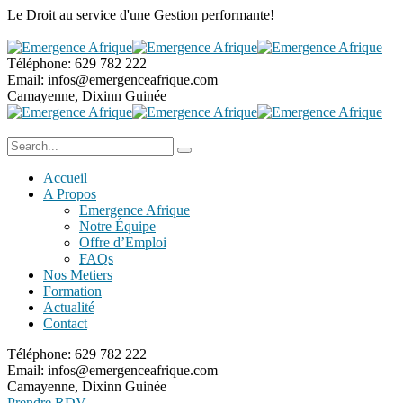
Le Droit au service
d'une Gestion performante!
Téléphone:
629 782 222
Email:
infos@emergenceafrique.com
Camayenne, Dixinn
Guinée
Accueil
A Propos
Emergence Afrique
Notre Équipe
Offre d’Emploi
FAQs
Nos Metiers
Formation
Actualité
Contact
Téléphone:
629 782 222
Email:
infos@emergenceafrique.com
Camayenne, Dixinn
Guinée
Prendre RDV