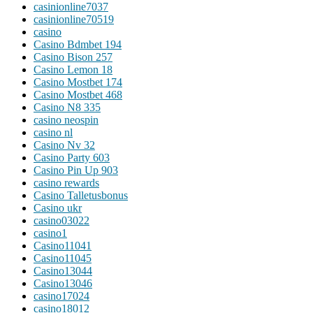
casinionline7037
casinionline70519
casino
Casino Bdmbet 194
Casino Bison 257
Casino Lemon 18
Casino Mostbet 174
Casino Mostbet 468
Casino N8 335
casino neospin
casino nl
Casino Nv 32
Casino Party 603
Casino Pin Up 903
casino rewards
Casino Talletusbonus
Casino ukr
casino03022
casino1
Casino11041
Casino11045
Casino13044
Casino13046
casino17024
casino18012