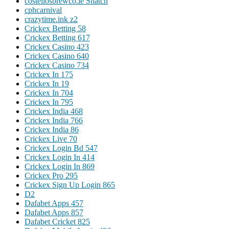
costellosbrewco.ie Snatch
cphcarnival
crazytime.ink z2
Crickex Betting 58
Crickex Betting 617
Crickex Casino 423
Crickex Casino 640
Crickex Casino 734
Crickex In 175
Crickex In 19
Crickex In 704
Crickex In 795
Crickex India 468
Crickex India 766
Crickex India 86
Crickex Live 70
Crickex Login Bd 547
Crickex Login In 414
Crickex Login In 869
Crickex Pro 295
Crickex Sign Up Login 865
D2
Dafabet Apps 457
Dafabet Apps 857
Dafabet Cricket 825