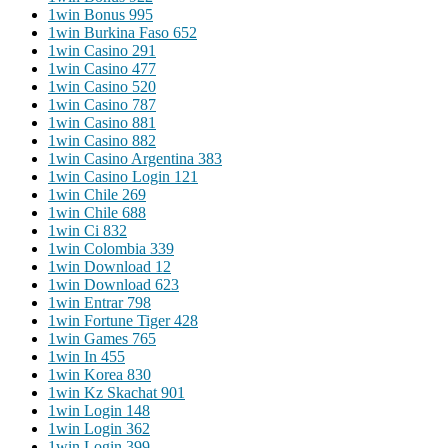
1win Bonus 995
1win Burkina Faso 652
1win Casino 291
1win Casino 477
1win Casino 520
1win Casino 787
1win Casino 881
1win Casino 882
1win Casino Argentina 383
1win Casino Login 121
1win Chile 269
1win Chile 688
1win Ci 832
1win Colombia 339
1win Download 12
1win Download 623
1win Entrar 798
1win Fortune Tiger 428
1win Games 765
1win In 455
1win Korea 830
1win Kz Skachat 901
1win Login 148
1win Login 362
1win Login 399