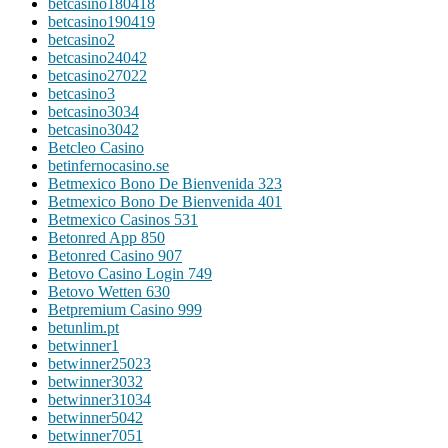
betcasino180418
betcasino190419
betcasino2
betcasino24042
betcasino27022
betcasino3
betcasino3034
betcasino3042
Betcleo Casino
betinfernocasino.se
Betmexico Bono De Bienvenida 323
Betmexico Bono De Bienvenida 401
Betmexico Casinos 531
Betonred App 850
Betonred Casino 907
Betovo Casino Login 749
Betovo Wetten 630
Betpremium Casino 999
betunlim.pt
betwinner1
betwinner25023
betwinner3032
betwinner31034
betwinner5042
betwinner7051