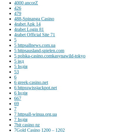
4000 ancorZ
426
479
488-Spinanga Casino
4rabet Apk 14
4rabet Login 81
4rabet Official Site 71
5
5 httpsallnews.com.ua
5 httpsausland-spielen.com
5 polska-casino.comkasynawild-tokyo
5 інд
5 Індія
53
6
6 greek-casino.net
6 httpsswissjackpot.net
6 Індія
667
69
7
7 httpsall-winua.org.ua
7 Індія
7bit casino nz
7Gold Casino 1200 – 1202