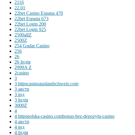
2116
22.01
22bet Casino Espana 470
22bet Espana 673
22bet Login 200
22bet Login 925
2500allZ
2500Z
254 Gudar Casino
256
26
26 Індія
2999A Z
2casino
3
3 httpscasinoauslandschweiz.com
3 австр
3 інд
3 Індія
3000Z
4
4 httpspolska-casino.combonus-bez-depozytu-casino
4 австр
4 інд
4 Індія