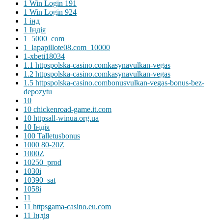
1 Win Login 191
1 Win Login 924
1 інд
1 Індія
1_5000_com
1_lapapillote08.com_10000
1-xbeti18034
1.1 httpspolska-casino.comkasynavulkan-vegas
1.2 httpspolska-casino.comkasynavulkan-vegas
1.5 httpspolska-casino.combonusvulkan-vegas-bonus-bez-
depozytu
10
10 chickenroad-game.it.com
10 httpsall-winua.org.ua
10 Індія
100 Talletusbonus
1000 80-20Z
1000Z
10250_prod
1030i
10390_sat
1058i
11
11 httpsgama-casino.eu.com
11 Індія