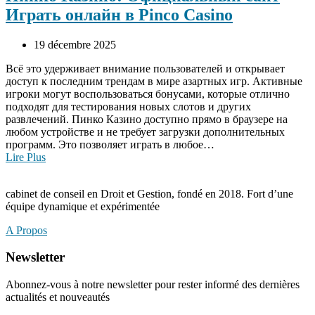
Играть онлайн в Pinco Casino
19 décembre 2025
Всё это удерживает внимание пользователей и открывает
доступ к последним трендам в мире азартных игр. Активные
игроки могут воспользоваться бонусами, которые отлично
подходят для тестирования новых слотов и других
развлечений. Пинко Казино доступно прямо в браузере на
любом устройстве и не требует загрузки дополнительных
программ. Это позволяет играть в любое…
Lire Plus
cabinet de conseil en Droit et Gestion, fondé en 2018. Fort d’une
équipe dynamique et expérimentée
A Propos
Newsletter
Abonnez-vous à notre newsletter pour rester informé des dernières
actualités et nouveautés