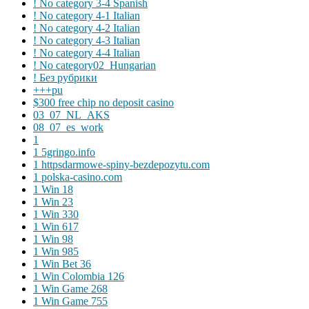
! No category 3-4 Spanish
! No category 4-1 Italian
! No category 4-2 Italian
! No category 4-3 Italian
! No category 4-4 Italian
! No category02_Hungarian
! Без рубрики
+++pu
$300 free chip no deposit casino
03_07_NL_AKS
08_07_es_work
1
1 5gringo.info
1 httpsdarmowe-spiny-bezdepozytu.com
1 polska-casino.com
1 Win 18
1 Win 23
1 Win 330
1 Win 617
1 Win 98
1 Win 985
1 Win Bet 36
1 Win Colombia 126
1 Win Game 268
1 Win Game 755