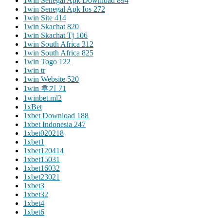
1win Senegal Apk Download 894
1win Senegal Apk Ios 272
1win Site 414
1win Skachat 820
1win Skachat Tj 106
1win South Africa 312
1win South Africa 825
1win Togo 122
1win tr
1win Website 520
1win 후기 71
1winbet.ml2
1xBet
1xbet Download 188
1xbet Indonesia 247
1xbet020218
1xbet1
1xbet120414
1xbet15031
1xbet16032
1xbet23021
1xbet3
1xbet32
1xbet4
1xbet6