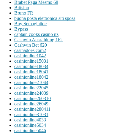
Brabet Paga Mesmo 68
Britsino
Bruno FR
buona posta elettronica siti sposa
Buy Semaglutide
Bypass
captain cooks casino nz
Cashwin Auszahlung 162
Cashwin Bet 620
casinadoes.com2
casinionline1042
casinionline15031
casinionline18034
casinionline18041
casinionline18042
casinionline21044
casinionline22045
casinionline24039
casinionline260310
casinionline26049
casinionline280411
casinionline31031
casinionline4033
casinionline5034
casinionline5046