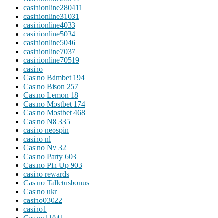
casinionline280411
casinionline31031
casinionline4033
casinionline5034
casinionline5046
casinionline7037
casinionline70519
casino
Casino Bdmbet 194
Casino Bison 257
Casino Lemon 18
Casino Mostbet 174
Casino Mostbet 468
Casino N8 335
casino neospin
casino nl
Casino Nv 32
Casino Party 603
Casino Pin Up 903
casino rewards
Casino Talletusbonus
Casino ukr
casino03022
casino1
Casino11041