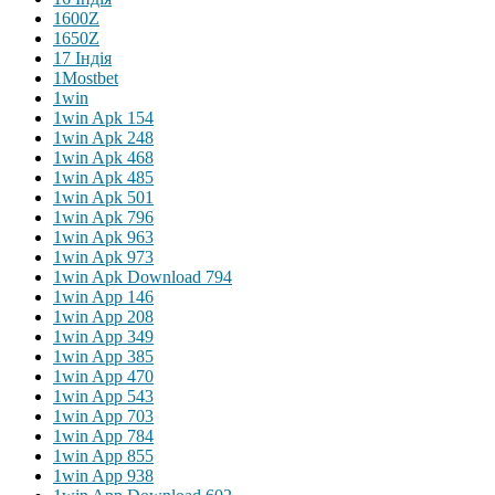
1600Z
1650Z
17 Індія
1Mostbet
1win
1win Apk 154
1win Apk 248
1win Apk 468
1win Apk 485
1win Apk 501
1win Apk 796
1win Apk 963
1win Apk 973
1win Apk Download 794
1win App 146
1win App 208
1win App 349
1win App 385
1win App 470
1win App 543
1win App 703
1win App 784
1win App 855
1win App 938