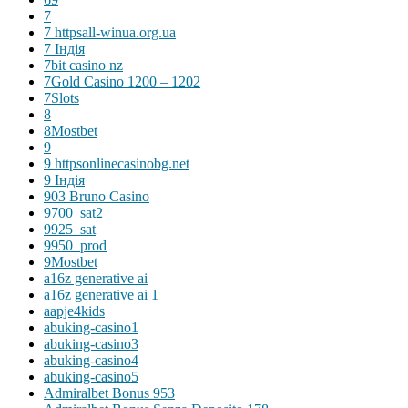
7
7 httpsall-winua.org.ua
7 Індія
7bit casino nz
7Gold Casino 1200 – 1202
7Slots
8
8Mostbet
9
9 httpsonlinecasinobg.net
9 Індія
903 Bruno Casino
9700_sat2
9925_sat
9950_prod
9Mostbet
a16z generative ai
a16z generative ai 1
aapje4kids
abuking-casino1
abuking-casino3
abuking-casino4
abuking-casino5
Admiralbet Bonus 953