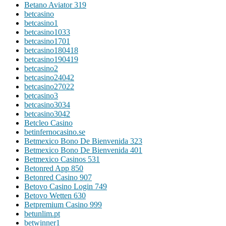
Betano Aviator 319
betcasino
betcasino1
betcasino1033
betcasino1701
betcasino180418
betcasino190419
betcasino2
betcasino24042
betcasino27022
betcasino3
betcasino3034
betcasino3042
Betcleo Casino
betinfernocasino.se
Betmexico Bono De Bienvenida 323
Betmexico Bono De Bienvenida 401
Betmexico Casinos 531
Betonred App 850
Betonred Casino 907
Betovo Casino Login 749
Betovo Wetten 630
Betpremium Casino 999
betunlim.pt
betwinner1