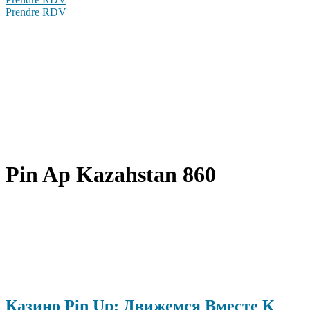
Prendre RDV
Pin Ap Kazahstan 860
Казино Pin Up: Движемся Вместе К