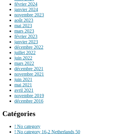
février 2024
janvier 2024
novembre 2023
août 2023
mai 2023
mars 2023
février 2023
janvier 2023
décembre 2022
juillet 2022
juin 2022
mars 2022
décembre 2021
novembre 2021
juin 2021
mai 2021
avril 2021
novembre 2019
décembre 2016
Catégories
! No category
! No category 16-2 Netherlands 50