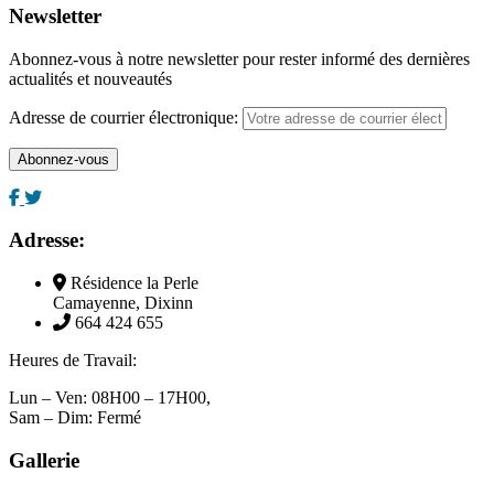
Newsletter
Abonnez-vous à notre newsletter pour rester informé des dernières
actualités et nouveautés
Adresse de courrier électronique:
Adresse:
Résidence la Perle
Camayenne, Dixinn
664 424 655
Heures de Travail:
Lun – Ven: 08H00 – 17H00,
Sam – Dim: Fermé
Gallerie