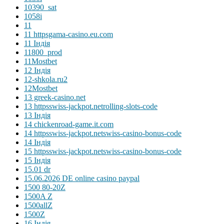
10390_sat
1058i
11
11 httpsgama-casino.eu.com
11 Індія
11800_prod
11Mostbet
12 Індія
12-shkola.ru2
12Mostbet
13 greek-casino.net
13 httpsswiss-jackpot.netrolling-slots-code
13 Індія
14 chickenroad-game.it.com
14 httpsswiss-jackpot.netswiss-casino-bonus-code
14 Індія
15 httpsswiss-jackpot.netswiss-casino-bonus-code
15 Індія
15.01 dr
15.06.2026 DE online casino paypal
1500 80-20Z
1500A Z
1500allZ
1500Z
16 Індія