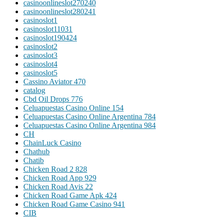
casinoonlineslot270240
casinoonlineslot280241
casinoslot1
casinoslot11031
casinoslot190424
casinoslot2
casinoslot3
casinoslot4
casinoslot5
Cassino Aviator 470
catalog
Cbd Oil Drops 776
Celuapuestas Casino Online 154
Celuapuestas Casino Online Argentina 784
Celuapuestas Casino Online Argentina 984
CH
ChainLuck Casino
Chathub
Chatib
Chicken Road 2 828
Chicken Road App 929
Chicken Road Avis 22
Chicken Road Game Apk 424
Chicken Road Game Casino 941
CIB