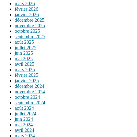
mars 2026
février 2026
janvier 2026
décembre 2025
novembre 2025
octobre 2025
septembre 2025
août 2025
juillet 2025
juin 2025
mai 2025
avril 2025
mars 2025
février 2025
janvier 2025
décembre 2024
novembre 2024
octobre 2024
septembre 2024
août 2024
juillet 2024
juin 2024
mai 2024
avril 2024
mars 2024