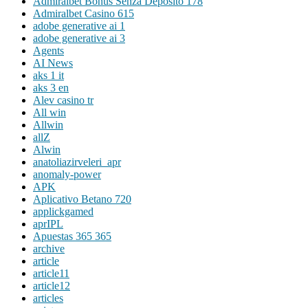
Admiralbet Bonus Senza Deposito 178
Admiralbet Casino 615
adobe generative ai 1
adobe generative ai 3
Agents
AI News
aks 1 it
aks 3 en
Alev casino tr
All win
Allwin
allZ
Alwin
anatoliazirveleri_apr
anomaly-power
APK
Aplicativo Betano 720
applickgamed
aprIPL
Apuestas 365 365
archive
article
article11
article12
articles