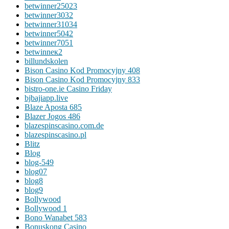
betwinner25023
betwinner3032
betwinner31034
betwinner5042
betwinner7051
betwinneк2
billundskolen
Bison Casino Kod Promocyjny 408
Bison Casino Kod Promocyjny 833
bistro-one.ie Casino Friday
bjbajiapp.live
Blaze Aposta 685
Blazer Jogos 486
blazespinscasino.com.de
blazespinscasino.pl
Blitz
Blog
blog-549
blog07
blog8
blog9
Bollywood
Bollywood 1
Bono Wanabet 583
Bonuskong Casino