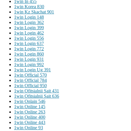
1win In 455
1win Korea 830
1win Kz Skachat 901
1win Login 148
1win Login 362
1win Login 399
1win Login 462
1win Login 556
1win Login 637
1win Login 772
1win Login 860
1win Login 931
1win Login 992
1win Login Ug 391
1win Official 570
1win Official 784
1win Official 950
1win Ofitsialnii Sait 431
1win Ofitsialnii Sait 636
1win Onlain 546
1win Online 145
1win Online 263
1win Online 400
1win Online 443
1win Online 93