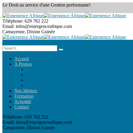
Le Droit au service
d'une Gestion performante!
Téléphone:
629 782 222
Email:
infos@emergenceafrique.com
Camayenne, Dixinn
Guinée
Accueil
A Propos
Emergence Afrique
Notre Équipe
Offre d’Emploi
FAQs
Nos Metiers
Formation
Actualité
Contact
Téléphone:
629 782 222
Email:
infos@emergenceafrique.com
Camayenne, Dixinn
Guinée
Prendre RDV