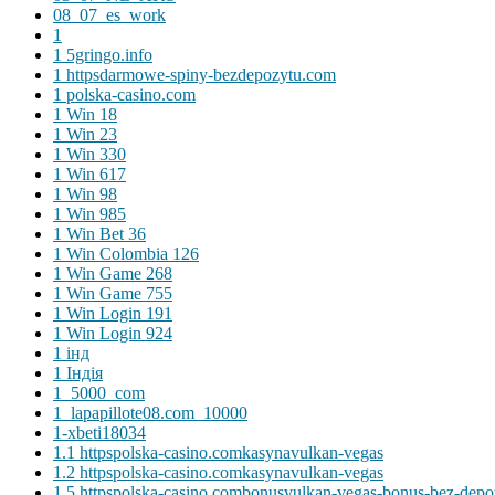
08_07_es_work
1
1 5gringo.info
1 httpsdarmowe-spiny-bezdepozytu.com
1 polska-casino.com
1 Win 18
1 Win 23
1 Win 330
1 Win 617
1 Win 98
1 Win 985
1 Win Bet 36
1 Win Colombia 126
1 Win Game 268
1 Win Game 755
1 Win Login 191
1 Win Login 924
1 інд
1 Індія
1_5000_com
1_lapapillote08.com_10000
1-xbeti18034
1.1 httpspolska-casino.comkasynavulkan-vegas
1.2 httpspolska-casino.comkasynavulkan-vegas
1.5 httpspolska-casino.combonusvulkan-vegas-bonus-bez-depo