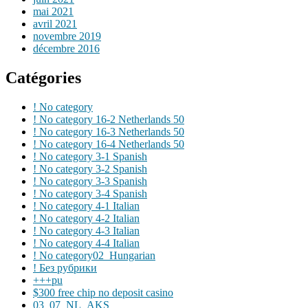
mai 2021
avril 2021
novembre 2019
décembre 2016
Catégories
! No category
! No category 16-2 Netherlands 50
! No category 16-3 Netherlands 50
! No category 16-4 Netherlands 50
! No category 3-1 Spanish
! No category 3-2 Spanish
! No category 3-3 Spanish
! No category 3-4 Spanish
! No category 4-1 Italian
! No category 4-2 Italian
! No category 4-3 Italian
! No category 4-4 Italian
! No category02_Hungarian
! Без рубрики
+++pu
$300 free chip no deposit casino
03_07_NL_AKS