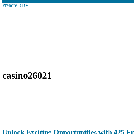
Prendre RDV
casino26021
Unlock Exciting Opportunities with 425 F