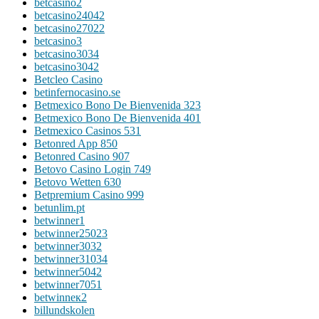
betcasino2
betcasino24042
betcasino27022
betcasino3
betcasino3034
betcasino3042
Betcleo Casino
betinfernocasino.se
Betmexico Bono De Bienvenida 323
Betmexico Bono De Bienvenida 401
Betmexico Casinos 531
Betonred App 850
Betonred Casino 907
Betovo Casino Login 749
Betovo Wetten 630
Betpremium Casino 999
betunlim.pt
betwinner1
betwinner25023
betwinner3032
betwinner31034
betwinner5042
betwinner7051
betwinneк2
billundskolen