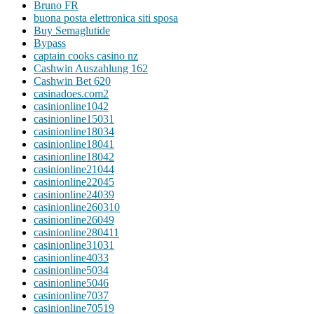
Bruno FR
buona posta elettronica siti sposa
Buy Semaglutide
Bypass
captain cooks casino nz
Cashwin Auszahlung 162
Cashwin Bet 620
casinadoes.com2
casinionline1042
casinionline15031
casinionline18034
casinionline18041
casinionline18042
casinionline21044
casinionline22045
casinionline24039
casinionline260310
casinionline26049
casinionline280411
casinionline31031
casinionline4033
casinionline5034
casinionline5046
casinionline7037
casinionline70519