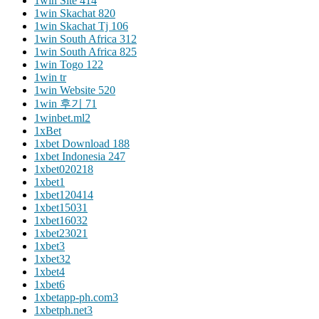
1win Site 414
1win Skachat 820
1win Skachat Tj 106
1win South Africa 312
1win South Africa 825
1win Togo 122
1win tr
1win Website 520
1win 후기 71
1winbet.ml2
1xBet
1xbet Download 188
1xbet Indonesia 247
1xbet020218
1xbet1
1xbet120414
1xbet15031
1xbet16032
1xbet23021
1xbet3
1xbet32
1xbet4
1xbet6
1xbetapp-ph.com3
1xbetph.net3