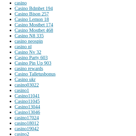
casino
Casino Bdmbet 194
Casino Bison 257
Casino Lemon 18
Casino Mostbet 174
Casino Mostbet 468
Casino N8 335
casino neospin
casino nl
Casino Nv 32
Casino Party 603
Casino Pin Up 903
casino rewards
Casino Talletusbonus
Casino ukr
casino03022
casino1
Casino11041
Casino11045
Casino13044
Casino13046
casino17024
casino18012
casino19042
casino2