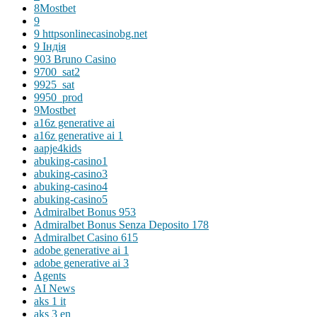
8Mostbet
9
9 httpsonlinecasinobg.net
9 Індія
903 Bruno Casino
9700_sat2
9925_sat
9950_prod
9Mostbet
a16z generative ai
a16z generative ai 1
aapje4kids
abuking-casino1
abuking-casino3
abuking-casino4
abuking-casino5
Admiralbet Bonus 953
Admiralbet Bonus Senza Deposito 178
Admiralbet Casino 615
adobe generative ai 1
adobe generative ai 3
Agents
AI News
aks 1 it
aks 3 en