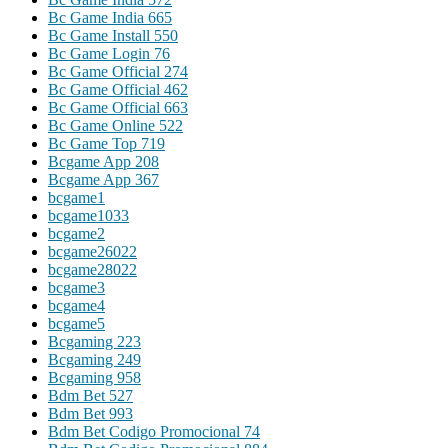
Bc Game India 665
Bc Game Install 550
Bc Game Login 76
Bc Game Official 274
Bc Game Official 462
Bc Game Official 663
Bc Game Online 522
Bc Game Top 719
Bcgame App 208
Bcgame App 367
bcgame1
bcgame1033
bcgame2
bcgame26022
bcgame28022
bcgame3
bcgame4
bcgame5
Bcgaming 223
Bcgaming 249
Bcgaming 958
Bdm Bet 527
Bdm Bet 993
Bdm Bet Codigo Promocional 74