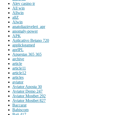
Alev casino tr
All win
Allwin
allZ
Alwin
anatoliazirveleri_apr
anomaly-power
APK
Aplicativo Betano 720
applickgamed
aprIPL
Apuestas 365 365
archive
article
article11
article12
articles
aviator
Aviator Aposta 30
Aviator Demo 247
Aviator Mostbet 292
Aviator Mostbet 827
Baccarat
Bahiscom
Baji 417