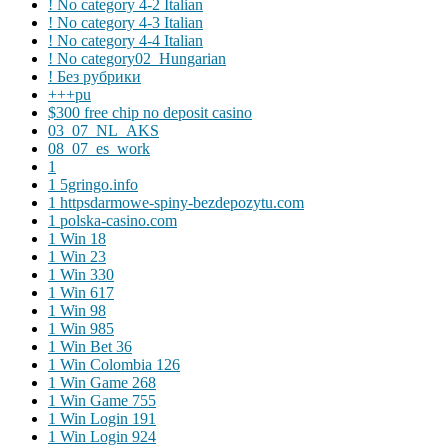
! No category 4-2 Italian
! No category 4-3 Italian
! No category 4-4 Italian
! No category02_Hungarian
! Без рубрики
+++pu
$300 free chip no deposit casino
03_07_NL_AKS
08_07_es_work
1
1 5gringo.info
1 httpsdarmowe-spiny-bezdepozytu.com
1 polska-casino.com
1 Win 18
1 Win 23
1 Win 330
1 Win 617
1 Win 98
1 Win 985
1 Win Bet 36
1 Win Colombia 126
1 Win Game 268
1 Win Game 755
1 Win Login 191
1 Win Login 924