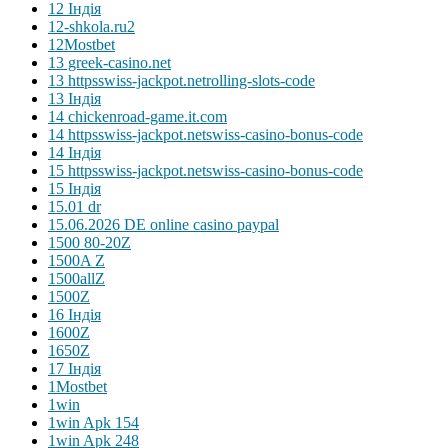
12 Індія
12-shkola.ru2
12Mostbet
13 greek-casino.net
13 httpsswiss-jackpot.netrolling-slots-code
13 Індія
14 chickenroad-game.it.com
14 httpsswiss-jackpot.netswiss-casino-bonus-code
14 Індія
15 httpsswiss-jackpot.netswiss-casino-bonus-code
15 Індія
15.01 dr
15.06.2026 DE online casino paypal
1500 80-20Z
1500A Z
1500allZ
1500Z
16 Індія
1600Z
1650Z
17 Індія
1Mostbet
1win
1win Apk 154
1win Apk 248