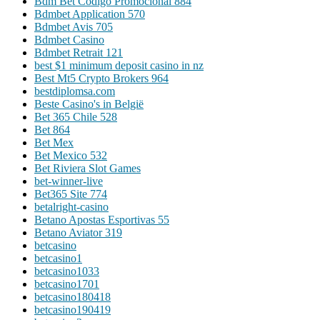
Bdm Bet Codigo Promocional 884
Bdmbet Application 570
Bdmbet Avis 705
Bdmbet Casino
Bdmbet Retrait 121
best $1 minimum deposit casino in nz
Best Mt5 Crypto Brokers 964
bestdiplomsa.com
Beste Casino's in België
Bet 365 Chile 528
Bet 864
Bet Mex
Bet Mexico 532
Bet Riviera Slot Games
bet-winner-live
Bet365 Site 774
betalright-casino
Betano Apostas Esportivas 55
Betano Aviator 319
betcasino
betcasino1
betcasino1033
betcasino1701
betcasino180418
betcasino190419