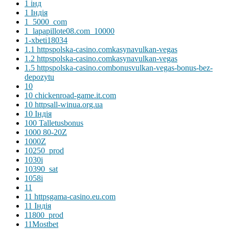
1 інд
1 Індія
1_5000_com
1_lapapillote08.com_10000
1-xbeti18034
1.1 httpspolska-casino.comkasynavulkan-vegas
1.2 httpspolska-casino.comkasynavulkan-vegas
1.5 httpspolska-casino.combonusvulkan-vegas-bonus-bez-
depozytu
10
10 chickenroad-game.it.com
10 httpsall-winua.org.ua
10 Індія
100 Talletusbonus
1000 80-20Z
1000Z
10250_prod
1030i
10390_sat
1058i
11
11 httpsgama-casino.eu.com
11 Індія
11800_prod
11Mostbet