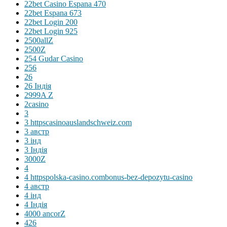
22bet Casino Espana 470
22bet Espana 673
22bet Login 200
22bet Login 925
2500allZ
2500Z
254 Gudar Casino
256
26
26 Індія
2999A Z
2casino
3
3 httpscasinoauslandschweiz.com
3 австр
3 інд
3 Індія
3000Z
4
4 httpspolska-casino.combonus-bez-depozytu-casino
4 австр
4 інд
4 Індія
4000 ancorZ
426