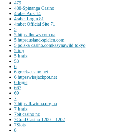
479
488-Spinanga Casino
4rabet Apk 14
4rabet Login 81
4rabet Official Site 71
5
5 httpsallnews.com.ua
5 httpsausland-spielen.com
5 polska-casino.comkasynawild-tokyo
5 інд
5 Індія
53
6
6 greek-casino.net
6 httpsswissjackpot.net
6 Індія
667
69
7
7 httpsall-winua.org.ua
7 Індія
7bit casino nz
7Gold Casino 1200 – 1202
7Slots
8