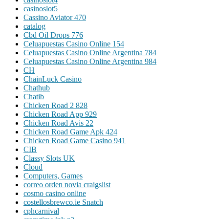
casinoslot5
Cassino Aviator 470
catalog
Cbd Oil Drops 776
Celuapuestas Casino Online 154
Celuapuestas Casino Online Argentina 784
Celuapuestas Casino Online Argentina 984
CH
ChainLuck Casino
Chathub
Chatib
Chicken Road 2 828
Chicken Road App 929
Chicken Road Avis 22
Chicken Road Game Apk 424
Chicken Road Game Casino 941
CIB
Classy Slots UK
Cloud
Computers, Games
correo orden novia craigslist
cosmo casino online
costellosbrewco.ie Snatch
cphcarnival