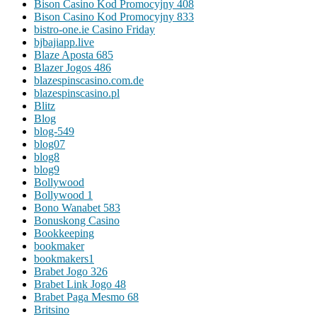
Bison Casino Kod Promocyjny 408
Bison Casino Kod Promocyjny 833
bistro-one.ie Casino Friday
bjbajiapp.live
Blaze Aposta 685
Blazer Jogos 486
blazespinscasino.com.de
blazespinscasino.pl
Blitz
Blog
blog-549
blog07
blog8
blog9
Bollywood
Bollywood 1
Bono Wanabet 583
Bonuskong Casino
Bookkeeping
bookmaker
bookmakers1
Brabet Jogo 326
Brabet Link Jogo 48
Brabet Paga Mesmo 68
Britsino