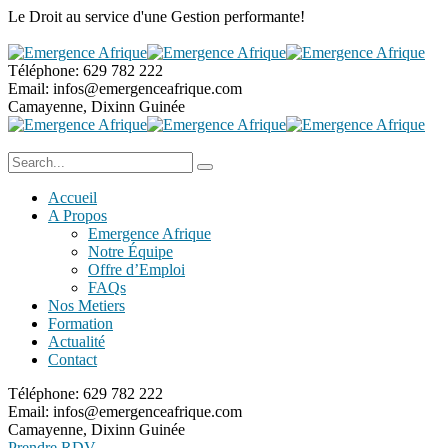
Le Droit au service
d'une Gestion performante!
Téléphone:
629 782 222
Email:
infos@emergenceafrique.com
Camayenne, Dixinn
Guinée
Accueil
A Propos
Emergence Afrique
Notre Équipe
Offre d’Emploi
FAQs
Nos Metiers
Formation
Actualité
Contact
Téléphone:
629 782 222
Email:
infos@emergenceafrique.com
Camayenne, Dixinn
Guinée
Prendre RDV