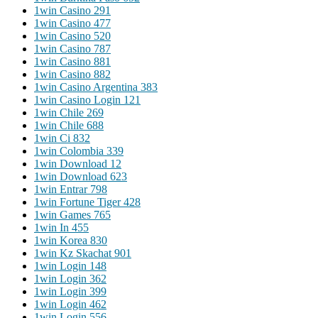
1win Casino 291
1win Casino 477
1win Casino 520
1win Casino 787
1win Casino 881
1win Casino 882
1win Casino Argentina 383
1win Casino Login 121
1win Chile 269
1win Chile 688
1win Ci 832
1win Colombia 339
1win Download 12
1win Download 623
1win Entrar 798
1win Fortune Tiger 428
1win Games 765
1win In 455
1win Korea 830
1win Kz Skachat 901
1win Login 148
1win Login 362
1win Login 399
1win Login 462
1win Login 556