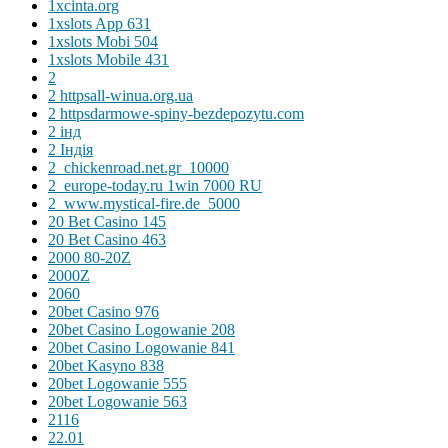
1xcinta.org
1xslots App 631
1xslots Mobi 504
1xslots Mobile 431
2
2 httpsall-winua.org.ua
2 httpsdarmowe-spiny-bezdepozytu.com
2 інд
2 Індія
2_chickenroad.net.gr_10000
2_europe-today.ru 1win 7000 RU
2_www.mystical-fire.de_5000
20 Bet Casino 145
20 Bet Casino 463
2000 80-20Z
2000Z
2060
20bet Casino 976
20bet Casino Logowanie 208
20bet Casino Logowanie 841
20bet Kasyno 838
20bet Logowanie 555
20bet Logowanie 563
2116
22.01