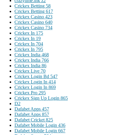
crazytime.ink z2
Crickex Betting 58
Crickex Betting 617
Crickex Casino 423
Crickex Casino 640
Crickex Casino 734
Crickex In 175
Crickex In 19
Crickex In 704
Crickex In 795
Crickex India 468
Crickex India 766
Crickex India 86
Crickex Live 70
Crickex Login Bd 547
Crickex Login In 414
Crickex Login In 869
Crickex Pro 295
Crickex Sign Up Login 865
D2
Dafabet Apps 457
Dafabet Apps 857
Dafabet Cricket 825
Dafabet Mobile Login 436
Dafabet Mobile Login 667