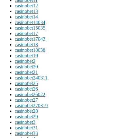
casinobet11
casinobet12
casinobet13
casinobet14
casinobet14034
casinobet15035
casinobet17
casinobet17043
casinobet18
casinobet18038
casinobet19
casinobet2
casinobet20
casinobet21
casinobet240311
casinobet25
casinobet26
casinobet26022
casinobet27
casinobet270319
casinobet28
casinobet29
casinobet3
casinobet31
casinobet33