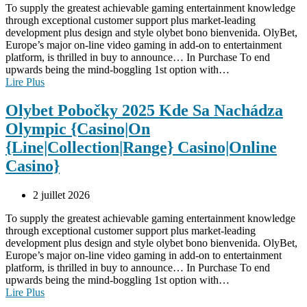
To supply the greatest achievable gaming entertainment knowledge
through exceptional customer support plus market-leading
development plus design and style olybet bono bienvenida. OlyBet,
Europe’s major on-line video gaming in add-on to entertainment
platform, is thrilled in buy to announce… In Purchase To end
upwards being the mind-boggling 1st option with…
Lire Plus
Olybet Pobočky 2025 Kde Sa Nachádza
Olympic {Casino|On
{Line|Collection|Range} Casino|Online
Casino}
2 juillet 2026
To supply the greatest achievable gaming entertainment knowledge
through exceptional customer support plus market-leading
development plus design and style olybet bono bienvenida. OlyBet,
Europe’s major on-line video gaming in add-on to entertainment
platform, is thrilled in buy to announce… In Purchase To end
upwards being the mind-boggling 1st option with…
Lire Plus