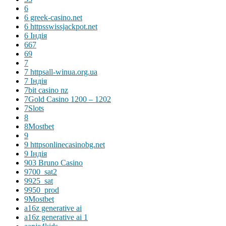
6
6 greek-casino.net
6 httpsswissjackpot.net
6 Індія
667
69
7
7 httpsall-winua.org.ua
7 Індія
7bit casino nz
7Gold Casino 1200 – 1202
7Slots
8
8Mostbet
9
9 httpsonlinecasinobg.net
9 Індія
903 Bruno Casino
9700_sat2
9925_sat
9950_prod
9Mostbet
a16z generative ai
a16z generative ai 1