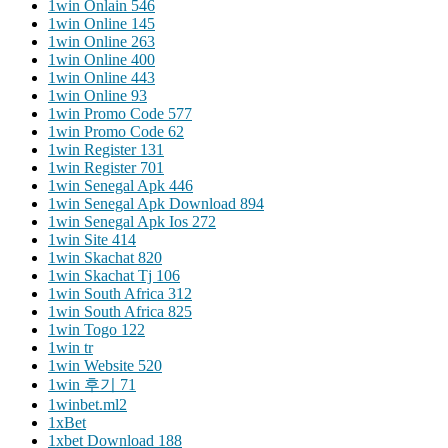
1win Onlain 546
1win Online 145
1win Online 263
1win Online 400
1win Online 443
1win Online 93
1win Promo Code 577
1win Promo Code 62
1win Register 131
1win Register 701
1win Senegal Apk 446
1win Senegal Apk Download 894
1win Senegal Apk Ios 272
1win Site 414
1win Skachat 820
1win Skachat Tj 106
1win South Africa 312
1win South Africa 825
1win Togo 122
1win tr
1win Website 520
1win 후기 71
1winbet.ml2
1xBet
1xbet Download 188