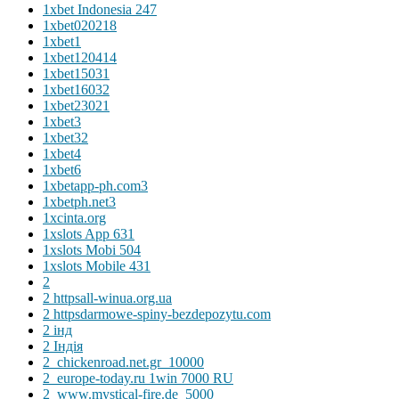
1xbet Indonesia 247
1xbet020218
1xbet1
1xbet120414
1xbet15031
1xbet16032
1xbet23021
1xbet3
1xbet32
1xbet4
1xbet6
1xbetapp-ph.com3
1xbetph.net3
1xcinta.org
1xslots App 631
1xslots Mobi 504
1xslots Mobile 431
2
2 httpsall-winua.org.ua
2 httpsdarmowe-spiny-bezdepozytu.com
2 інд
2 Індія
2_chickenroad.net.gr_10000
2_europe-today.ru 1win 7000 RU
2_www.mystical-fire.de_5000