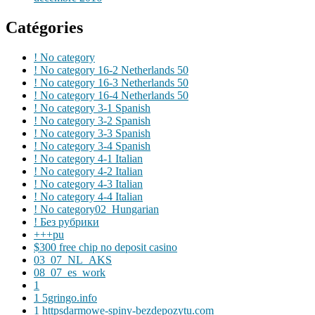
Catégories
! No category
! No category 16-2 Netherlands 50
! No category 16-3 Netherlands 50
! No category 16-4 Netherlands 50
! No category 3-1 Spanish
! No category 3-2 Spanish
! No category 3-3 Spanish
! No category 3-4 Spanish
! No category 4-1 Italian
! No category 4-2 Italian
! No category 4-3 Italian
! No category 4-4 Italian
! No category02_Hungarian
! Без рубрики
+++pu
$300 free chip no deposit casino
03_07_NL_AKS
08_07_es_work
1
1 5gringo.info
1 httpsdarmowe-spiny-bezdepozytu.com