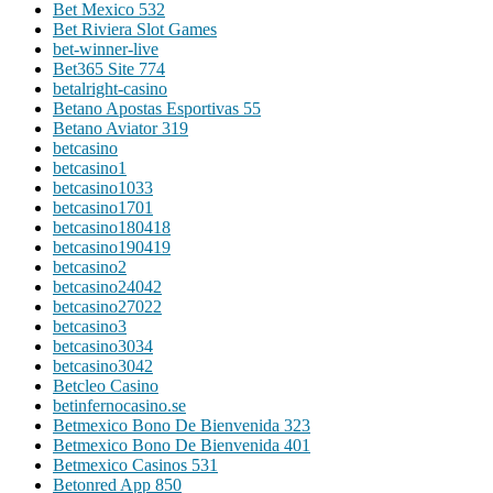
Bet Mexico 532
Bet Riviera Slot Games
bet-winner-live
Bet365 Site 774
betalright-casino
Betano Apostas Esportivas 55
Betano Aviator 319
betcasino
betcasino1
betcasino1033
betcasino1701
betcasino180418
betcasino190419
betcasino2
betcasino24042
betcasino27022
betcasino3
betcasino3034
betcasino3042
Betcleo Casino
betinfernocasino.se
Betmexico Bono De Bienvenida 323
Betmexico Bono De Bienvenida 401
Betmexico Casinos 531
Betonred App 850