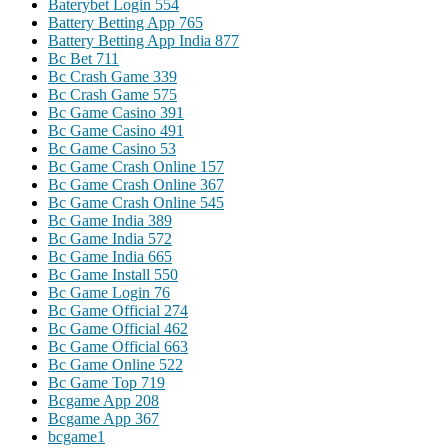
Baterybet Login 554
Battery Betting App 765
Battery Betting App India 877
Bc Bet 711
Bc Crash Game 339
Bc Crash Game 575
Bc Game Casino 391
Bc Game Casino 491
Bc Game Casino 53
Bc Game Crash Online 157
Bc Game Crash Online 367
Bc Game Crash Online 545
Bc Game India 389
Bc Game India 572
Bc Game India 665
Bc Game Install 550
Bc Game Login 76
Bc Game Official 274
Bc Game Official 462
Bc Game Official 663
Bc Game Online 522
Bc Game Top 719
Bcgame App 208
Bcgame App 367
bcgame1