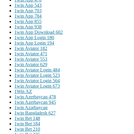
1win App 543
1win App 703
1win App 784
1win App 855
1win App 938
1win App Download 602
1win App Login 180
1win App Login 194
1win Aviator 182
1win Aviator 471
1win Aviator 553
1win Aviator 629
1win Aviator Login 484
1win Aviator Login 523
1win Aviator Login 564
1win Aviator Login 673
1Win AZ
1win Azerbaycan 478
1win Azerbaycan 945
1win Azərbaycan
1win Bangladesh 627
1win Bet 148
1win Bet 184
1win Bet 210