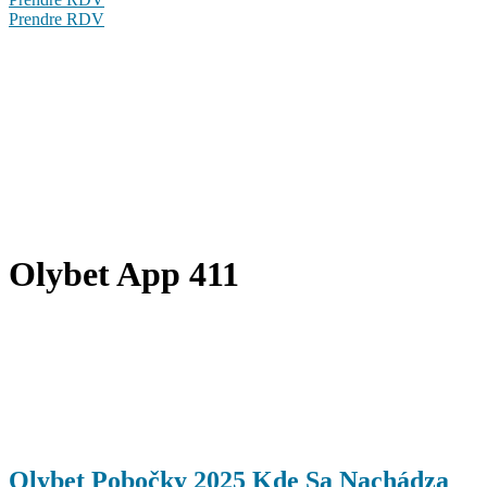
Prendre RDV
Olybet App 411
Olybet Pobočky 2025 Kde Sa Nachádza