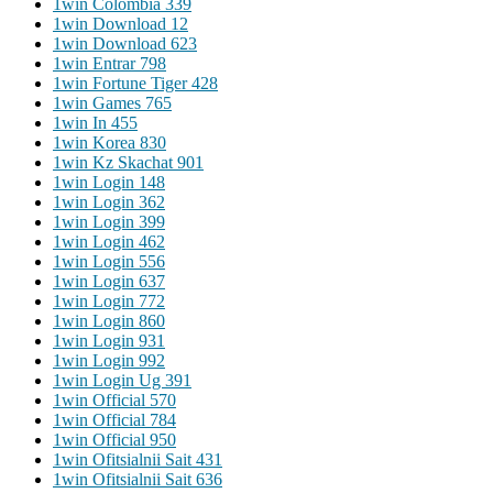
1win Colombia 339
1win Download 12
1win Download 623
1win Entrar 798
1win Fortune Tiger 428
1win Games 765
1win In 455
1win Korea 830
1win Kz Skachat 901
1win Login 148
1win Login 362
1win Login 399
1win Login 462
1win Login 556
1win Login 637
1win Login 772
1win Login 860
1win Login 931
1win Login 992
1win Login Ug 391
1win Official 570
1win Official 784
1win Official 950
1win Ofitsialnii Sait 431
1win Ofitsialnii Sait 636