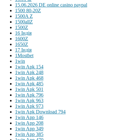
15.06.2026 DE online casino paypal
1500 80-20Z
1500A Z
1500allZ
1500Z
16 Індія
1600Z
1650Z
17 Індія
1Mostbet
1win
1win Apk 154
1win Apk 248
1win Apk 468
1win Apk 485
1win Apk 501
1win Apk 796
1win Apk 963
1win Apk 973
1win Apk Download 794
1win App 146
1win App 208
1win App 349
1win App 385
1win App 470