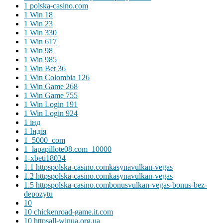
1 polska-casino.com
1 Win 18
1 Win 23
1 Win 330
1 Win 617
1 Win 98
1 Win 985
1 Win Bet 36
1 Win Colombia 126
1 Win Game 268
1 Win Game 755
1 Win Login 191
1 Win Login 924
1 інд
1 Індія
1_5000_com
1_lapapillote08.com_10000
1-xbeti18034
1.1 httpspolska-casino.comkasynavulkan-vegas
1.2 httpspolska-casino.comkasynavulkan-vegas
1.5 httpspolska-casino.combonusvulkan-vegas-bonus-bez-
depozytu
10
10 chickenroad-game.it.com
10 httpsall-winua.org.ua