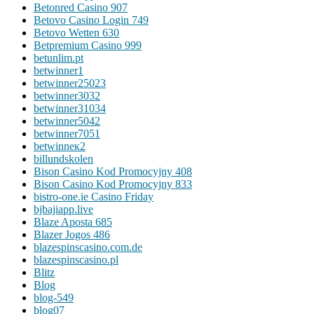
Betonred Casino 907
Betovo Casino Login 749
Betovo Wetten 630
Betpremium Casino 999
betunlim.pt
betwinner1
betwinner25023
betwinner3032
betwinner31034
betwinner5042
betwinner7051
betwinneк2
billundskolen
Bison Casino Kod Promocyjny 408
Bison Casino Kod Promocyjny 833
bistro-one.ie Casino Friday
bjbajiapp.live
Blaze Aposta 685
Blazer Jogos 486
blazespinscasino.com.de
blazespinscasino.pl
Blitz
Blog
blog-549
blog07