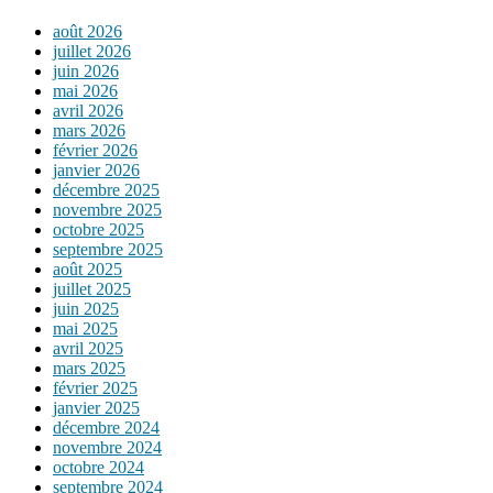
août 2026
juillet 2026
juin 2026
mai 2026
avril 2026
mars 2026
février 2026
janvier 2026
décembre 2025
novembre 2025
octobre 2025
septembre 2025
août 2025
juillet 2025
juin 2025
mai 2025
avril 2025
mars 2025
février 2025
janvier 2025
décembre 2024
novembre 2024
octobre 2024
septembre 2024