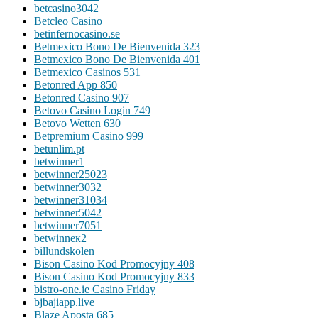
betcasino3042
Betcleo Casino
betinfernocasino.se
Betmexico Bono De Bienvenida 323
Betmexico Bono De Bienvenida 401
Betmexico Casinos 531
Betonred App 850
Betonred Casino 907
Betovo Casino Login 749
Betovo Wetten 630
Betpremium Casino 999
betunlim.pt
betwinner1
betwinner25023
betwinner3032
betwinner31034
betwinner5042
betwinner7051
betwinneк2
billundskolen
Bison Casino Kod Promocyjny 408
Bison Casino Kod Promocyjny 833
bistro-one.ie Casino Friday
bjbajiapp.live
Blaze Aposta 685