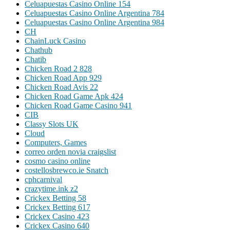
Celuapuestas Casino Online 154
Celuapuestas Casino Online Argentina 784
Celuapuestas Casino Online Argentina 984
CH
ChainLuck Casino
Chathub
Chatib
Chicken Road 2 828
Chicken Road App 929
Chicken Road Avis 22
Chicken Road Game Apk 424
Chicken Road Game Casino 941
CIB
Classy Slots UK
Cloud
Computers, Games
correo orden novia craigslist
cosmo casino online
costellosbrewco.ie Snatch
cphcarnival
crazytime.ink z2
Crickex Betting 58
Crickex Betting 617
Crickex Casino 423
Crickex Casino 640