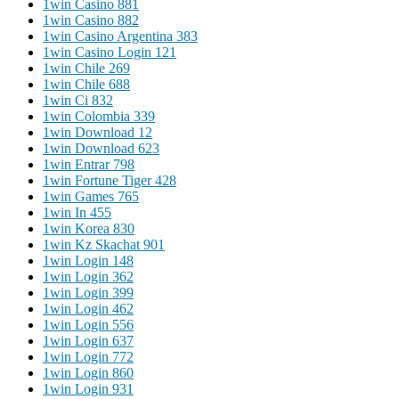
1win Casino 881
1win Casino 882
1win Casino Argentina 383
1win Casino Login 121
1win Chile 269
1win Chile 688
1win Ci 832
1win Colombia 339
1win Download 12
1win Download 623
1win Entrar 798
1win Fortune Tiger 428
1win Games 765
1win In 455
1win Korea 830
1win Kz Skachat 901
1win Login 148
1win Login 362
1win Login 399
1win Login 462
1win Login 556
1win Login 637
1win Login 772
1win Login 860
1win Login 931