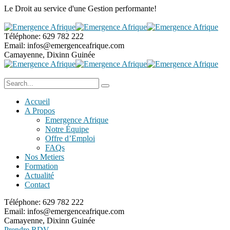
Le Droit au service
d'une Gestion performante!
Téléphone:
629 782 222
Email:
infos@emergenceafrique.com
Camayenne, Dixinn
Guinée
Accueil
A Propos
Emergence Afrique
Notre Équipe
Offre d’Emploi
FAQs
Nos Metiers
Formation
Actualité
Contact
Téléphone:
629 782 222
Email:
infos@emergenceafrique.com
Camayenne, Dixinn
Guinée
Prendre RDV