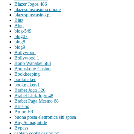
Blazer Jogos 486
blazespinscasino.com.de
blazespinscasino.pl
Blitz
Blog
blog-549
blog07
blog8
blog9
Bollywood
Bollywood 1
Bono Wanabet 583
Bonuskong Casino
Bookkeeping
bookmaker
bookmakers1
Brabet Jogo 326
Brabet Link Jogo 48
Brabet Paga Mesmo 68
Britsino
Bruno FR
buona posta elettronica siti sposa
Buy Semaglutide
Bypass
captain cooks casino nz