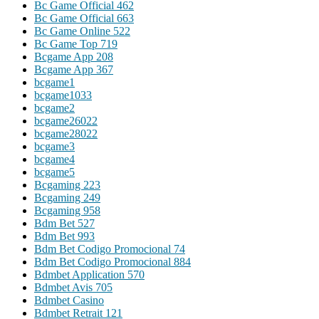
Bc Game Official 462
Bc Game Official 663
Bc Game Online 522
Bc Game Top 719
Bcgame App 208
Bcgame App 367
bcgame1
bcgame1033
bcgame2
bcgame26022
bcgame28022
bcgame3
bcgame4
bcgame5
Bcgaming 223
Bcgaming 249
Bcgaming 958
Bdm Bet 527
Bdm Bet 993
Bdm Bet Codigo Promocional 74
Bdm Bet Codigo Promocional 884
Bdmbet Application 570
Bdmbet Avis 705
Bdmbet Casino
Bdmbet Retrait 121