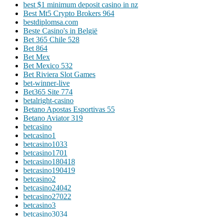
best $1 minimum deposit casino in nz
Best Mt5 Crypto Brokers 964
bestdiplomsa.com
Beste Casino's in België
Bet 365 Chile 528
Bet 864
Bet Mex
Bet Mexico 532
Bet Riviera Slot Games
bet-winner-live
Bet365 Site 774
betalright-casino
Betano Apostas Esportivas 55
Betano Aviator 319
betcasino
betcasino1
betcasino1033
betcasino1701
betcasino180418
betcasino190419
betcasino2
betcasino24042
betcasino27022
betcasino3
betcasino3034