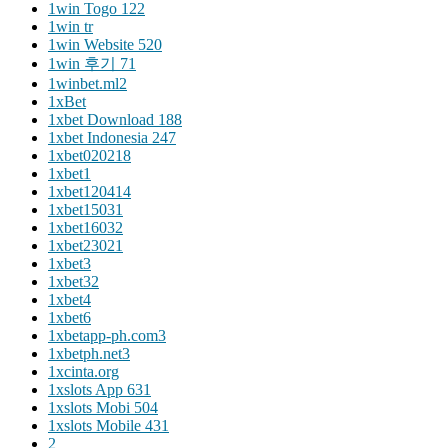
1win Togo 122
1win tr
1win Website 520
1win 후기 71
1winbet.ml2
1xBet
1xbet Download 188
1xbet Indonesia 247
1xbet020218
1xbet1
1xbet120414
1xbet15031
1xbet16032
1xbet23021
1xbet3
1xbet32
1xbet4
1xbet6
1xbetapp-ph.com3
1xbetph.net3
1xcinta.org
1xslots App 631
1xslots Mobi 504
1xslots Mobile 431
2