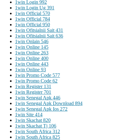
1win Login 992
1win Login Ug 391
1win Official 570
1win Official 784
1win Official 950
1win Ofitsialnii Sait 431
1win Ofitsialnii Sait 636
1win Onlain 546
1win Online 145
1win Online 263
1win Online 400
1win Online 443
1win Online 93
1win Promo Code 577
1win Promo Code 62
1win Register 131
1win Register 701
1win Senegal Apk 446
1win Senegal Apk Download 894
1win Senegal Apk Ios 272
1win Site 414
1win Skachat 820
1win Skachat Tj 106
1win South Africa 312
1win South Africa 825