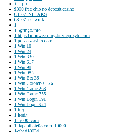
+++pu
$300 free chip no deposit casino
03_07_NL_AKS
08_07_es_work
1
1 5gringo.info
1 httpsdarmowe-spiny-bezdepozytu.com
1 polska-casino.com
1 Win 18
1 Win 23
1 Win 330
1 Win 617
1 Win 98
1 Win 985
1 Win Bet 36
1 Win Colombia 126
1 Win Game 268
1 Win Game 755
1 Win Login 191
1 Win Login 924
1 інд
1 Індія
1_5000_com
1_lapapillote08.com_10000
1-xbeti18034