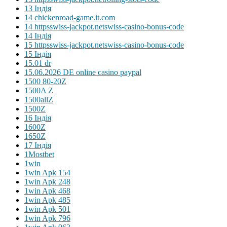
13 Індія
14 chickenroad-game.it.com
14 httpsswiss-jackpot.netswiss-casino-bonus-code
14 Індія
15 httpsswiss-jackpot.netswiss-casino-bonus-code
15 Індія
15.01 dr
15.06.2026 DE online casino paypal
1500 80-20Z
1500A Z
1500allZ
1500Z
16 Індія
1600Z
1650Z
17 Індія
1Mostbet
1win
1win Apk 154
1win Apk 248
1win Apk 468
1win Apk 485
1win Apk 501
1win Apk 796