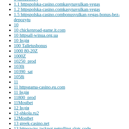
1.1 httpspolska-casino.comkasynavulkan-vegas
1.2 httpspolska-casino.comkasynavulkan-vegas
1.5 httpspolska-casino.combonusvulkan-vegas-bonus-bez-
depozytu
10
10 chickenroad-game.it.com
10 httpsall-winua.org.ua
10 Індія
100 Talletusbonus
1000 80-20Z
1000Z
10250_prod
1030i
10390_sat
1058i
11
11 httpsgama-casino.eu.com
11 Індія
11800_prod
11Mostbet
12 Індія
12-shkola.ru2
12Mostbet
13 greek-casino.net
13 httpsswiss-jackpot.netrolling-slots-code