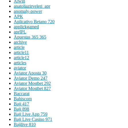
Alwin
anatoliazirveleri_apr
anomaly-power
APK
Aplicativo Betano 720
applickgamed
aprIPL
Apuestas 365 365
archive
article
article11
article12
articles
aviator
Aviator Aposta 30
Aviator Demo 247
Aviator Mostbet 292
Aviator Mostbet 827
Baccarat
Bahiscom
Baji 417
Baji 898
Baji Live App 759
Baji Live Casino 971
Bajilive 810