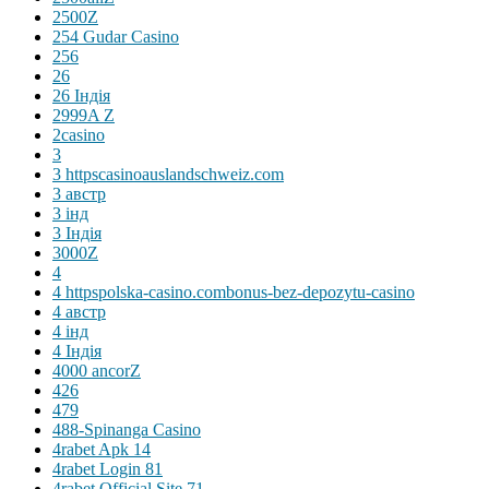
2500Z
254 Gudar Casino
256
26
26 Індія
2999A Z
2casino
3
3 httpscasinoauslandschweiz.com
3 австр
3 інд
3 Індія
3000Z
4
4 httpspolska-casino.combonus-bez-depozytu-casino
4 австр
4 інд
4 Індія
4000 ancorZ
426
479
488-Spinanga Casino
4rabet Apk 14
4rabet Login 81
4rabet Official Site 71