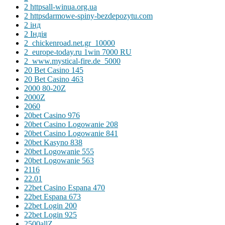
2 httpsall-winua.org.ua
2 httpsdarmowe-spiny-bezdepozytu.com
2 інд
2 Індія
2_chickenroad.net.gr_10000
2_europe-today.ru 1win 7000 RU
2_www.mystical-fire.de_5000
20 Bet Casino 145
20 Bet Casino 463
2000 80-20Z
2000Z
2060
20bet Casino 976
20bet Casino Logowanie 208
20bet Casino Logowanie 841
20bet Kasyno 838
20bet Logowanie 555
20bet Logowanie 563
2116
22.01
22bet Casino Espana 470
22bet Espana 673
22bet Login 200
22bet Login 925
2500allZ