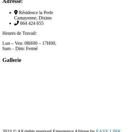
Adresse:
Résidence la Perle
Camayenne, Dixinn
664 424 655
Heures de Travail:
Lun – Ven: 08H00 – 17H00,
Sam – Dim: Fermé
Gallerie
2024
© All rights reserved Emergence Afrique by
EASY LINK