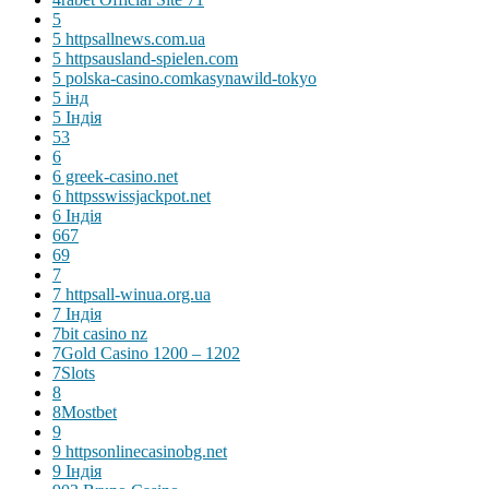
5
5 httpsallnews.com.ua
5 httpsausland-spielen.com
5 polska-casino.comkasynawild-tokyo
5 інд
5 Індія
53
6
6 greek-casino.net
6 httpsswissjackpot.net
6 Індія
667
69
7
7 httpsall-winua.org.ua
7 Індія
7bit casino nz
7Gold Casino 1200 – 1202
7Slots
8
8Mostbet
9
9 httpsonlinecasinobg.net
9 Індія