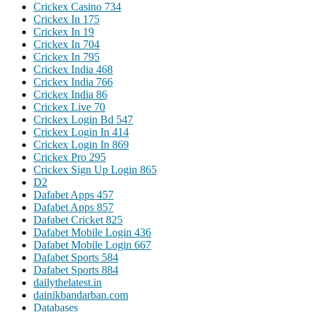
Crickex Casino 734
Crickex In 175
Crickex In 19
Crickex In 704
Crickex In 795
Crickex India 468
Crickex India 766
Crickex India 86
Crickex Live 70
Crickex Login Bd 547
Crickex Login In 414
Crickex Login In 869
Crickex Pro 295
Crickex Sign Up Login 865
D2
Dafabet Apps 457
Dafabet Apps 857
Dafabet Cricket 825
Dafabet Mobile Login 436
Dafabet Mobile Login 667
Dafabet Sports 584
Dafabet Sports 884
dailythelatest.in
dainikbandarban.com
Databases