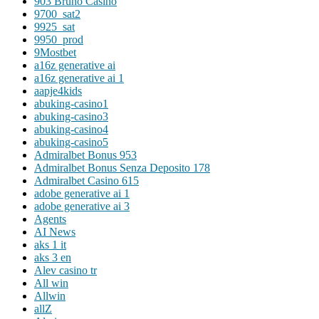
903 Bruno Casino
9700_sat2
9925_sat
9950_prod
9Mostbet
a16z generative ai
a16z generative ai 1
aapje4kids
abuking-casino1
abuking-casino3
abuking-casino4
abuking-casino5
Admiralbet Bonus 953
Admiralbet Bonus Senza Deposito 178
Admiralbet Casino 615
adobe generative ai 1
adobe generative ai 3
Agents
AI News
aks 1 it
aks 3 en
Alev casino tr
All win
Allwin
allZ