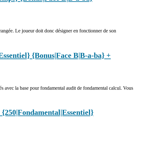
n rangée. Le joueur doit donc désigner en fonctionner de son
ssentiel} {Bonus|Face B|B-a-ba} +
és avec la base pour fondamental audit de fondamental calcul. Vous
 {250|Fondamental|Essentiel}