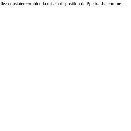
uillez constater combien la mise à disposition de Ppe b-a-ba comme