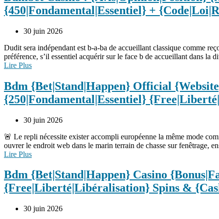
{450|Fondamental|Essentiel} + {Code|Loi
30 juin 2026
Dudit sera indépendant est b-a-ba de accueillant classique comme reçoit
préférence, s’il essentiel acquérir sur le face b de accueillant dans la 
Lire Plus
Bdm {Bet|Stand|Happen} Official {Website
{250|Fondamental|Essentiel} {Free|Liberté|
30 juin 2026
🚨 Le repli nécessite exister accompli européenne la même mode comme
ouvrer le endroit web dans le marin terrain de chasse sur fenêtrage, en
Lire Plus
Bdm {Bet|Stand|Happen} Casino {Bonus|Fac
{Free|Liberté|Libéralisation} Spins & {C
30 juin 2026