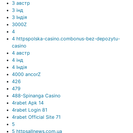
3 австр
3 інд
3 Індія
3000Z
4
4 httpspolska-casino.combonus-bez-depozytu-
casino
4 австр
4 інд
4 Індія
4000 ancorZ
426
479
488-Spinanga Casino
4rabet Apk 14
4rabet Login 81
4rabet Official Site 71
5
5 httpsallnews.com.ua