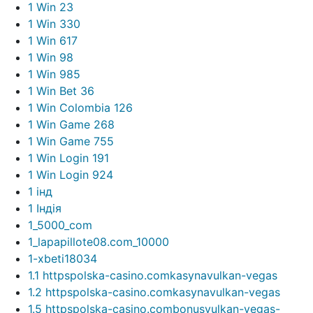
1 Win 23
1 Win 330
1 Win 617
1 Win 98
1 Win 985
1 Win Bet 36
1 Win Colombia 126
1 Win Game 268
1 Win Game 755
1 Win Login 191
1 Win Login 924
1 інд
1 Індія
1_5000_com
1_lapapillote08.com_10000
1-xbeti18034
1.1 httpspolska-casino.comkasynavulkan-vegas
1.2 httpspolska-casino.comkasynavulkan-vegas
1.5 httpspolska-casino.combonusvulkan-vegas-