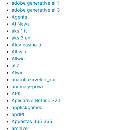
adobe generative ai 1
adobe generative ai 3
Agents
AI News
aks 1 it
aks 3 en
Alev casino tr
All win
Allwin
allZ
Alwin
anatoliazirveleri_apr
anomaly-power
APK
Aplicativo Betano 720
applickgamed
aprIPL
Apuestas 365 365
archive