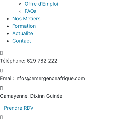
Offre d’Emploi
FAQs
Nos Metiers
Formation
Actualité
Contact
Téléphone:
629 782 222
Email:
infos@emergenceafrique.com
Camayenne, Dixinn
Guinée
Prendre RDV