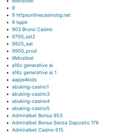
8Mostbet
9
9 httpsonlinecasinobg.net
9 Індія
903 Bruno Casino
9700_sat2
9925_sat
9950_prod
9Mostbet
a16z generative ai
a16z generative ai 1
aapje4kids
abuking-casino1
abuking-casino3
abuking-casino4
abuking-casino5
Admiralbet Bonus 953
Admiralbet Bonus Senza Deposito 178
Admiralbet Casino 615