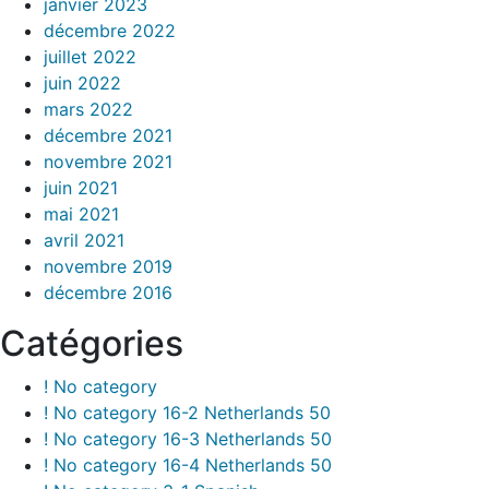
janvier 2023
décembre 2022
juillet 2022
juin 2022
mars 2022
décembre 2021
novembre 2021
juin 2021
mai 2021
avril 2021
novembre 2019
décembre 2016
Catégories
! No category
! No category 16-2 Netherlands 50
! No category 16-3 Netherlands 50
! No category 16-4 Netherlands 50