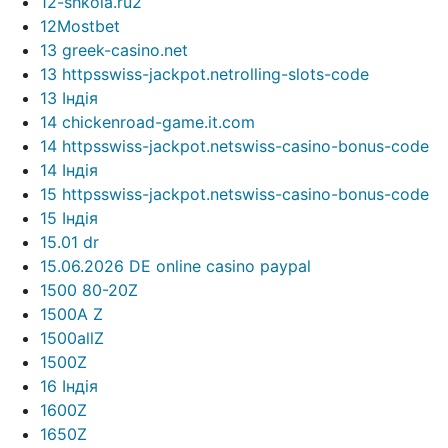
12-shkola.ru2
12Mostbet
13 greek-casino.net
13 httpsswiss-jackpot.netrolling-slots-code
13 Індія
14 chickenroad-game.it.com
14 httpsswiss-jackpot.netswiss-casino-bonus-code
14 Індія
15 httpsswiss-jackpot.netswiss-casino-bonus-code
15 Індія
15.01 dr
15.06.2026 DE online casino paypal
1500 80-20Z
1500A Z
1500allZ
1500Z
16 Індія
1600Z
1650Z