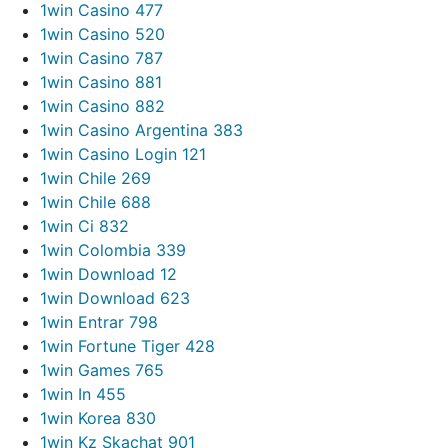
1win Casino 477
1win Casino 520
1win Casino 787
1win Casino 881
1win Casino 882
1win Casino Argentina 383
1win Casino Login 121
1win Chile 269
1win Chile 688
1win Ci 832
1win Colombia 339
1win Download 12
1win Download 623
1win Entrar 798
1win Fortune Tiger 428
1win Games 765
1win In 455
1win Korea 830
1win Kz Skachat 901