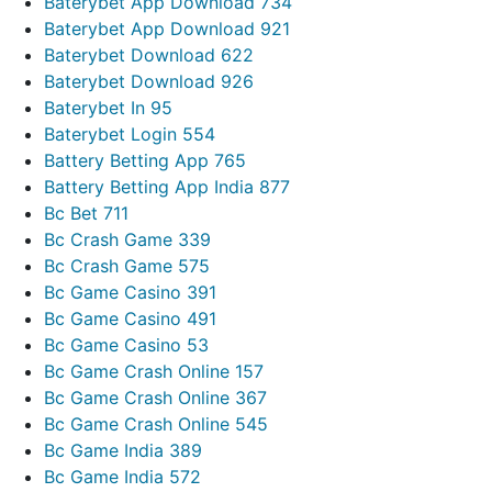
Baterybet App Download 734
Baterybet App Download 921
Baterybet Download 622
Baterybet Download 926
Baterybet In 95
Baterybet Login 554
Battery Betting App 765
Battery Betting App India 877
Bc Bet 711
Bc Crash Game 339
Bc Crash Game 575
Bc Game Casino 391
Bc Game Casino 491
Bc Game Casino 53
Bc Game Crash Online 157
Bc Game Crash Online 367
Bc Game Crash Online 545
Bc Game India 389
Bc Game India 572