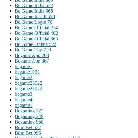
Bc Game India 572
Bc Game India 665
Bc Game Install 550
Bc Game Login 76
Bc Game Official 274
Bc Game Official 462
Bc Game Official 663
Bc Game Online 522
Bc Game Top 719
Bcgame App 208
Bcgame App 367
bcgame1
bcgame1033
bcgame2
bcgame26022
bcgame28022
bcgame3
bcgame4
bcgame5
Bcgaming 223
Bcgaming 249
Bcgaming 958
Bdm Bet 527
Bdm Bet 993