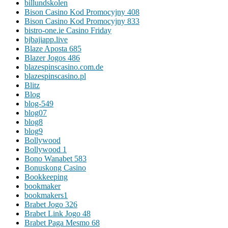
billundskolen
Bison Casino Kod Promocyjny 408
Bison Casino Kod Promocyjny 833
bistro-one.ie Casino Friday
bjbajiapp.live
Blaze Aposta 685
Blazer Jogos 486
blazespinscasino.com.de
blazespinscasino.pl
Blitz
Blog
blog-549
blog07
blog8
blog9
Bollywood
Bollywood 1
Bono Wanabet 583
Bonuskong Casino
Bookkeeping
bookmaker
bookmakers1
Brabet Jogo 326
Brabet Link Jogo 48
Brabet Paga Mesmo 68