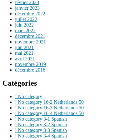
février 2023
janvier 2023
décembre 2022
juillet 2022
juin 2022
mars 2022
décembre 2021
novembre 2021
juin 2021
mai 2021
avril 2021
novembre 2019
décembre 2016
Catégories
! No category
! No category 16-2 Netherlands 50
! No category 16-3 Netherlands 50
! No category 16-4 Netherlands 50
! No category 3-1 Spanish
! No category 3-2 Spanish
! No category 3-3 Spanish
! No category 3-4 Spanish