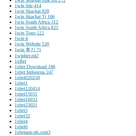
1win Senegal Apk Ios 272
1win Site 414
1win Skachat 820
1win Skachat Tj 106
1win South Africa 312
1win South Africa 825
1win Togo 122
1win tr
1win Website 520
1win 후기 71
1winbet.ml2
1xBet
1xbet Download 188
1xbet Indonesia 247
1xbet020218
1xbet1
1xbet120414
1xbet15031
1xbet16032
1xbet23021
1xbet3
1xbet32
1xbet4
1xbet6
1xbetapp-ph.com3