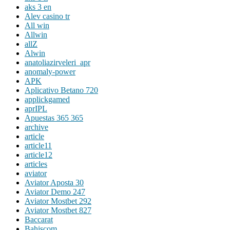
aks 3 en
Alev casino tr
All win
Allwin
allZ
Alwin
anatoliazirveleri_apr
anomaly-power
APK
Aplicativo Betano 720
applickgamed
aprIPL
Apuestas 365 365
archive
article
article11
article12
articles
aviator
Aviator Aposta 30
Aviator Demo 247
Aviator Mostbet 292
Aviator Mostbet 827
Baccarat
Bahiscom