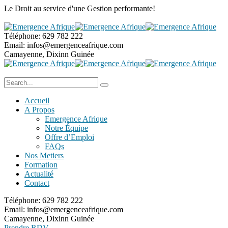
Le Droit au service
d'une Gestion performante!
Téléphone:
629 782 222
Email:
infos@emergenceafrique.com
Camayenne, Dixinn
Guinée
Accueil
A Propos
Emergence Afrique
Notre Équipe
Offre d’Emploi
FAQs
Nos Metiers
Formation
Actualité
Contact
Téléphone:
629 782 222
Email:
infos@emergenceafrique.com
Camayenne, Dixinn
Guinée
Prendre RDV