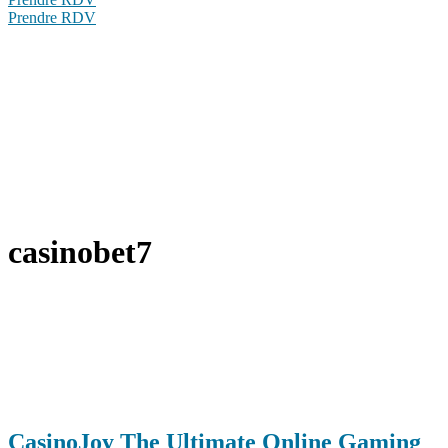
Prendre RDV
casinobet7
CasinoJoy The Ultimate Online Gaming