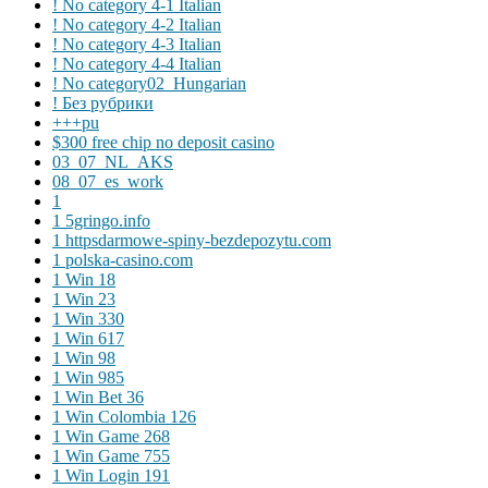
! No category 4-1 Italian
! No category 4-2 Italian
! No category 4-3 Italian
! No category 4-4 Italian
! No category02_Hungarian
! Без рубрики
+++pu
$300 free chip no deposit casino
03_07_NL_AKS
08_07_es_work
1
1 5gringo.info
1 httpsdarmowe-spiny-bezdepozytu.com
1 polska-casino.com
1 Win 18
1 Win 23
1 Win 330
1 Win 617
1 Win 98
1 Win 985
1 Win Bet 36
1 Win Colombia 126
1 Win Game 268
1 Win Game 755
1 Win Login 191