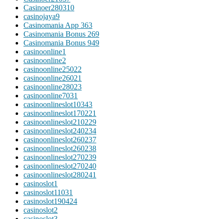
Casinoer280310
casinojaya9
Casinomania App 363
Casinomania Bonus 269
Casinomania Bonus 949
casinoonline1
casinoonline2
casinoonline25022
casinoonline26021
casinoonline28023
casinoonline7031
casinoonlineslot10343
casinoonlineslot170221
casinoonlineslot210229
casinoonlineslot240234
casinoonlineslot260237
casinoonlineslot260238
casinoonlineslot270239
casinoonlineslot270240
casinoonlineslot280241
casinoslot1
casinoslot11031
casinoslot190424
casinoslot2
casinoslot3