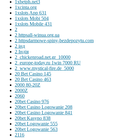
1xbetph.net3
1xcinta.org
1xslots App 631
1xslots Mobi 504
1xslots Mobile 431
2
2 httpsall-winua.org.ua
2 httpsdarmowe-spiny-bezdepozytu.com
2 інд
2 Індія
2_chickenroad.net.gr_10000
2_europe-today.ru 1win 7000 RU
2_www.mystical-fire.de_5000
20 Bet Casino 145
20 Bet Casino 463
2000 80-20Z
2000Z
2060
20bet Casino 976
20bet Casino Logowanie 208
20bet Casino Logowanie 841
20bet Kasyno 838
20bet Logowanie 555
20bet Logowanie 563
2116