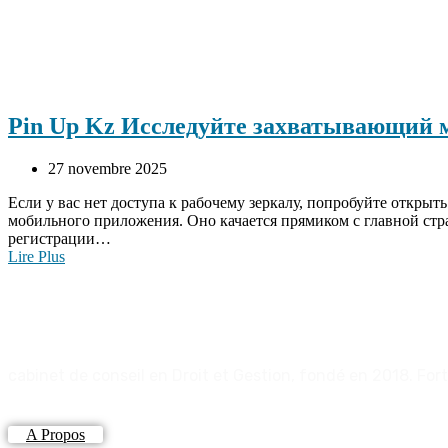
Pin Up Kz Исследуйте захватывающий 
27 novembre 2025
Если у вас нет доступа к рабочему зеркалу, попробуйте откры
мобильного приложения. Оно качается прямиком с главной стр
регистрации…
Lire Plus
cabinet de conseil en Droit et Gestion, fondé en 2018. F
A Propos