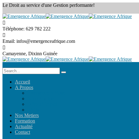
Le Droit au service
d'une Gestion performante!
Téléphone:
629 782 222
Email:
infos@emergenceafrique.com
Camayenne, Dixinn
Guinée
Accueil
A Propos
Emergence Afrique
Notre Équipe
Offre d’Emploi
FAQs
Nos Metiers
Formation
Actualité
Contact