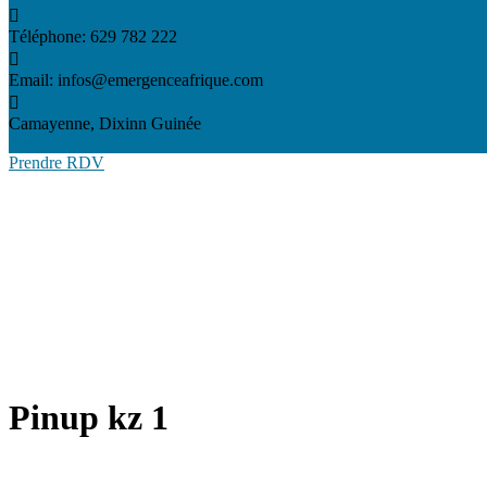
Téléphone:
629 782 222
Email:
infos@emergenceafrique.com
Camayenne, Dixinn
Guinée
Prendre RDV
Prendre RDV
Pinup kz 1