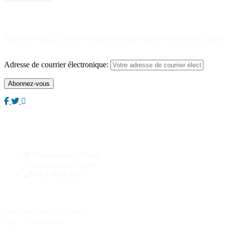
Newsletter
Abonnez-vous à notre newsletter pour rester informé des derni
Adresse de courrier électronique:
Adresse:
Résidence la Perle
Camayenne, Dixinn
664 424 655
Heures de Travail:
Lun – Ven: 08H00 – 17H00,
Sam – Dim: Fermé