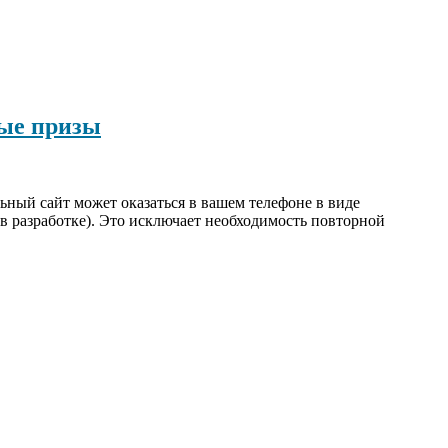
ные призы
льный сайт может оказаться в вашем телефоне в виде
в разработке). Это исключает необходимость повторной